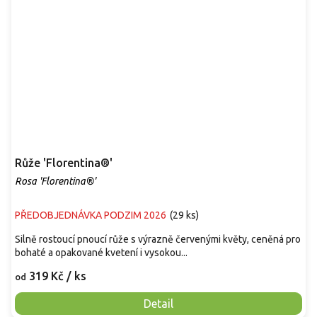
Růže 'Florentina®'
Rosa 'Florentina®'
PŘEDOBJEDNÁVKA PODZIM 2026
(
29 ks
)
Silně rostoucí pnoucí růže s výrazně červenými květy, ceněná pro
bohaté a opakované kvetení i vysokou...
319 Kč
/ ks
od
Detail