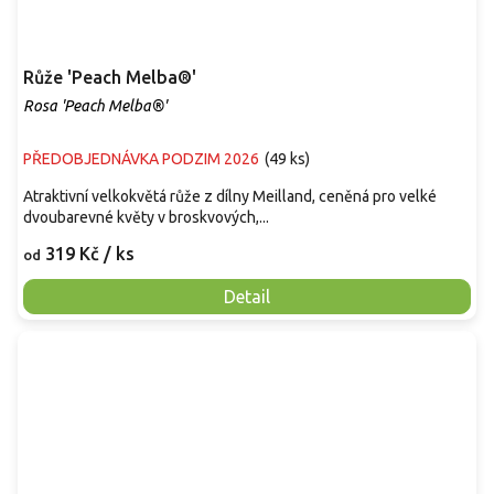
Růže 'Peach Melba®'
Rosa 'Peach Melba®'
PŘEDOBJEDNÁVKA PODZIM 2026
(
49 ks
)
Atraktivní velkokvětá růže z dílny Meilland, ceněná pro velké
dvoubarevné květy v broskvových,...
319 Kč
/ ks
od
Detail