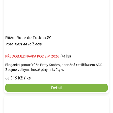
Růže 'Rose de Tolbiac®'
Rosa 'Rose de Tolbiac®'
PŘEDOBJEDNÁVKA PODZIM 2026
(
41 ks
)
Elegantní pnoucí růže firmy Kordes, oceněná certifikátem ADR.
Zaujme velkými, hustě plnými květy v...
319 Kč
/ ks
od
Detail