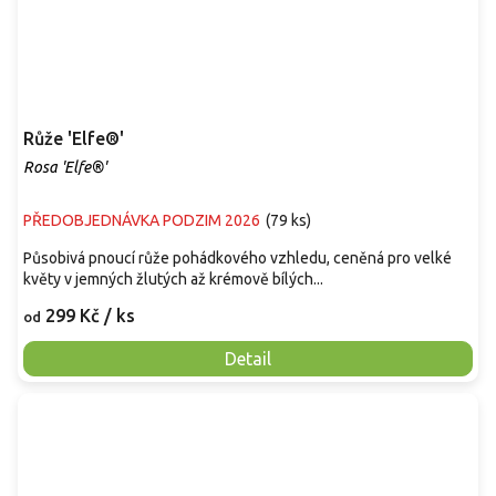
Růže 'Elfe®'
Rosa 'Elfe®'
PŘEDOBJEDNÁVKA PODZIM 2026
(
79 ks
)
Působivá pnoucí růže pohádkového vzhledu, ceněná pro velké
květy v jemných žlutých až krémově bílých...
299 Kč
/ ks
od
Detail