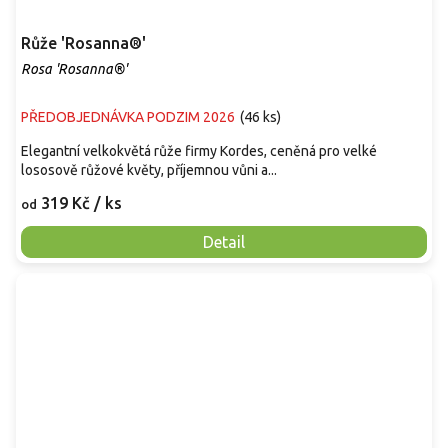
Růže 'Rosanna®'
Rosa 'Rosanna®'
PŘEDOBJEDNÁVKA PODZIM 2026
(
46 ks
)
Elegantní velkokvětá růže firmy Kordes, ceněná pro velké
lososově růžové květy, příjemnou vůni a...
319 Kč
/ ks
od
Detail