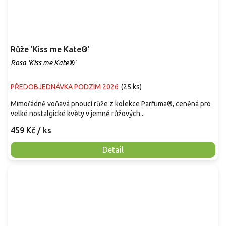
Růže 'Kiss me Kate®'
Rosa 'Kiss me Kate®'
PŘEDOBJEDNÁVKA PODZIM 2026
(
25 ks
)
Mimořádně voňavá pnoucí růže z kolekce Parfuma®, ceněná pro
velké nostalgické květy v jemně růžových...
459 Kč
/ ks
Detail