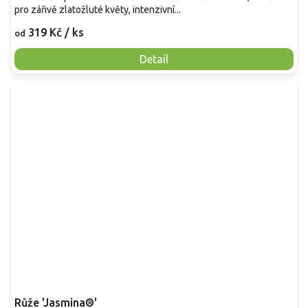
pro zářivě zlatožluté květy, intenzivní...
319 Kč
/ ks
od
Detail
Růže 'Jasmina®'