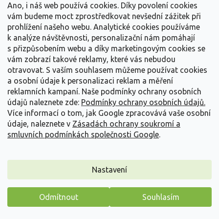
Detail
Ano, i náš web používá cookies. Díky povolení cookies
vám budeme moct zprostředkovat nevšední zážitek při
prohlížení našeho webu. Analytické cookies používáme
k analýze návštěvnosti, personalizační nám pomáhají
s přizpůsobením webu a díky marketingovým cookies se
vám zobrazí takové reklamy, které vás nebudou
otravovat.
S vaším souhlasem můžeme používat cookies
a osobní údaje k personalizaci reklam a měření
reklamních kampaní. Naše podmínky ochrany osobních
údajů naleznete zde:
Podmínky ochrany osobních údajů.
Více informací o tom, jak Google zpracovává vaše osobní
údaje, naleznete v
Zásadách ochrany soukromí a
smluvních podmínkách společnosti Google
.
Nastavení
Růže 'Sunny Siluetta®'
Rosa 'Sunny Siluetta®'
Odmítnout
Souhlasím
Máme pro vás malý dárek
PŘEDOBJEDNÁVKA PODZIM 2026
(
42 ks
)