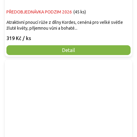
PŘEDOBJEDNÁVKA PODZIM 2026
(
45 ks
)
Atraktivní pnoucí růže z dílny Kordes, ceněná pro velké světle
žluté květy, příjemnou vůni a bohaté...
319 Kč
/ ks
Detail