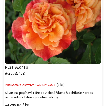
Růže 'Aloha®'
Rosa 'Aloha®'
PŘEDOBJEDNÁVKA PODZIM 2026
(
2 ks
)
Skvostná popínavá růže od vizionářského šlechtitele Kordes
roste velmi vitálně a její silné výhony...
299 Kč
/ ks
od