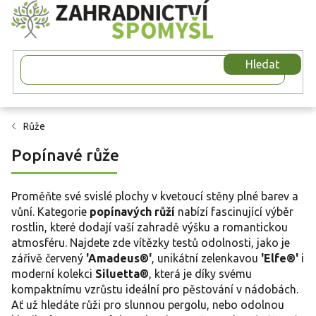
Přejít
na
obsah
Hledat
Růže
Popínavé růže
Proměňte své svislé plochy v kvetoucí stěny plné barev a
vůní. Kategorie
popínavých růží
nabízí fascinující výběr
rostlin, které dodají vaší zahradě výšku a romantickou
atmosféru. Najdete zde vítězky testů odolnosti, jako je
zářivě červený
'Amadeus®'
, unikátní zelenkavou
'Elfe®'
i
moderní kolekci
Siluetta®
, která je díky svému
kompaktnímu vzrůstu ideální pro pěstování v nádobách.
Ať už hledáte růži pro slunnou pergolu, nebo odolnou