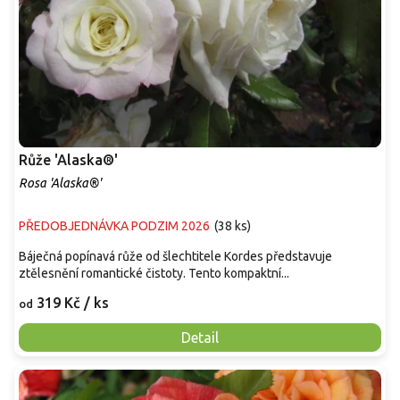
Růže 'Alaska®'
Rosa 'Alaska®'
PŘEDOBJEDNÁVKA PODZIM 2026
(
38 ks
)
Báječná popínavá růže od šlechtitele Kordes představuje
ztělesnění romantické čistoty. Tento kompaktní...
319 Kč
/ ks
od
Detail