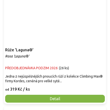
Růže 'Laguna®'
Rosa 'Laguna®'
PŘEDOBJEDNÁVKA PODZIM 2026
(
26 ks
)
Jedna z nejúspěšnějších pnoucích růží z kolekce Climbing Max®
firmy Kordes, ceněná pro velké sytě...
319 Kč
/ ks
od
Detail