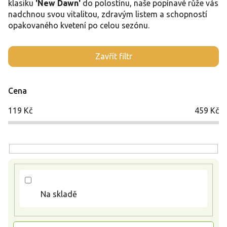
klasiku
'New Dawn'
do polostínu, naše popínavé růže vás
nadchnou svou vitalitou, zdravým listem a schopností
opakovaného kvetení po celou sezónu.
V
Zavřít filtr
ý
p
i
Cena
s
p
119
Kč
459
Kč
r
o
d
u
k
t
ů
Na skladě