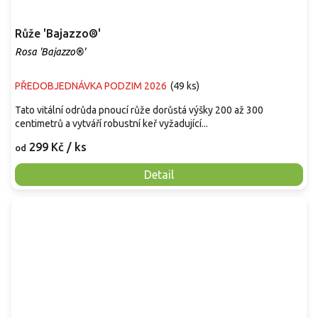
Růže 'Bajazzo®'
Rosa 'Bajazzo®'
PŘEDOBJEDNÁVKA PODZIM 2026
(
49 ks
)
Tato vitální odrůda pnoucí růže dorůstá výšky 200 až 300
centimetrů a vytváří robustní keř vyžadující...
299 Kč
/ ks
od
Detail