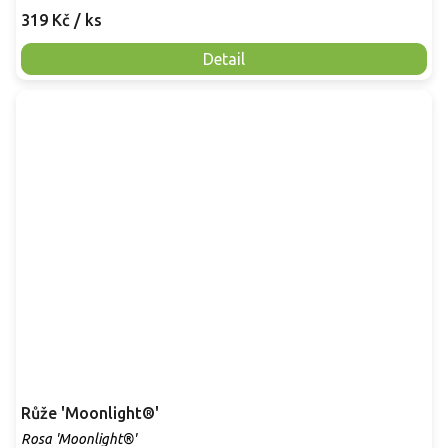
319 Kč
/ ks
Detail
Růže 'Moonlight®'
Rosa 'Moonlight®'