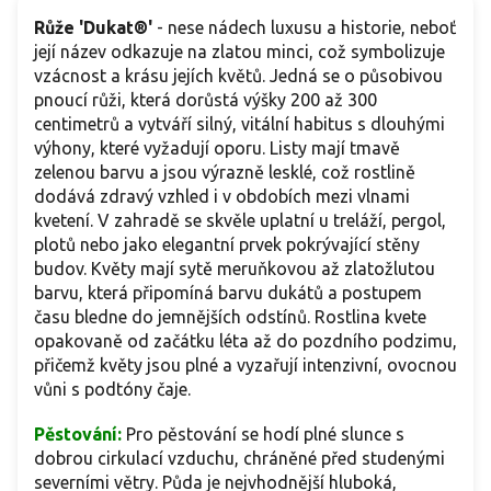
Růže 'Dukat®'
- nese nádech luxusu a historie, neboť
její název odkazuje na zlatou minci, což symbolizuje
vzácnost a krásu jejích květů. Jedná se o působivou
pnoucí růži, která dorůstá výšky 200 až 300
centimetrů a vytváří silný, vitální habitus s dlouhými
výhony, které vyžadují oporu. Listy mají tmavě
zelenou barvu a jsou výrazně lesklé, což rostlině
dodává zdravý vzhled i v obdobích mezi vlnami
kvetení. V zahradě se skvěle uplatní u treláží, pergol,
plotů nebo jako elegantní prvek pokrývající stěny
budov. Květy mají sytě meruňkovou až zlatožlutou
barvu, která připomíná barvu dukátů a postupem
času bledne do jemnějších odstínů. Rostlina kvete
opakovaně od začátku léta až do pozdního podzimu,
přičemž květy jsou plné a vyzařují intenzivní, ovocnou
vůni s podtóny čaje.
Pěstování:
Pro pěstování se hodí plné slunce s
dobrou cirkulací vzduchu, chráněné před studenými
severními větry. Půda je nejvhodnější hluboká,