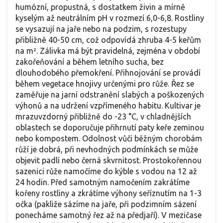
humózní, propustná, s dostatkem živin a mírně
kyselým až neutrálním pH v rozmezí 6,0-6,8. Rostliny
se vysazují na jaře nebo na podzim, s rozestupy
přibližně 40-50 cm, což odpovídá zhruba 4-5 keřům
na m². Zálivka má být pravidelná, zejména v období
zakořeňování a během letního sucha, bez
dlouhodobého přemokření. Přihnojování se provádí
během vegetace hnojivy určenými pro růže. Řez se
zaměřuje na jarní odstranění slabých a poškozených
výhonů a na udržení vzpřímeného habitu. Kultivar je
mrazuvzdorný přibližně do -23 °C, v chladnějších
oblastech se doporučuje přihrnutí paty keře zeminou
nebo kompostem. Odolnost vůči běžným chorobám
růží je dobrá, při nevhodných podmínkách se může
objevit padlí nebo černá skvrnitost. Prostokořennou
sazenici růže namočíme do kýble s vodou na 12 až
24 hodin. Před samotným namočením zakrátíme
kořeny rostliny a zkrátíme výhony seříznutím na 1-3
očka (pakliže sázíme na jaře, při podzimním sázení
ponecháme samotný řez až na předjaří). V mezičase