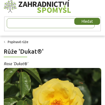
Přejít
na
obsah
Hledat
Popínavé růže
Růže 'Dukat®'
Rosa 'Dukat®'