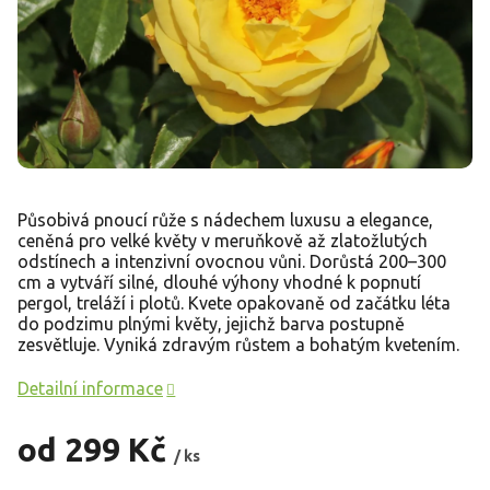
Působivá pnoucí růže s nádechem luxusu a elegance,
ceněná pro velké květy v meruňkově až zlatožlutých
odstínech a intenzivní ovocnou vůni. Dorůstá 200–300
cm a vytváří silné, dlouhé výhony vhodné k popnutí
pergol, treláží i plotů. Kvete opakovaně od začátku léta
do podzimu plnými květy, jejichž barva postupně
zesvětluje. Vyniká zdravým růstem a bohatým kvetením.
Detailní informace
od
299 Kč
/ ks
Měrná