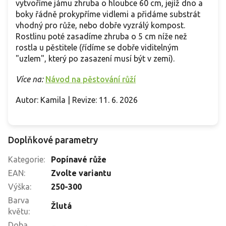
vytvoříme jámu zhruba o hloubce 60 cm, jejíž dno a
boky řádně prokypříme vidlemi a přidáme substrát
vhodný pro růže, nebo dobře vyzrálý kompost.
Rostlinu poté zasadíme zhruba o 5 cm níže než
rostla u pěstitele (řídíme se dobře viditelným
"uzlem", který po zasazení musí být v zemi).
Více na:
Návod na pěstování růží
Autor: Kamila | Revize: 11. 6. 2026
Doplňkové parametry
Kategorie
:
Popínavé růže
EAN
:
Zvolte variantu
Výška
:
250-300
Barva
Žlutá
květu
:
Doba