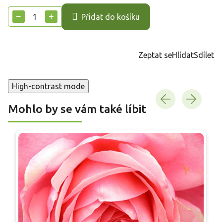
cena:
−
+
Přidat do košíku
Zeptat se
Hlídat
Sdílet
High-contrast mode
Mohlo by se vám také líbit