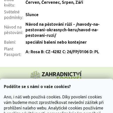
Červen
,
Červenec
,
Srpen
,
Září
květu
:
Světelné
Slunce
podmínky
:
Návod na pěstování růží - /navody-na-
Návod na
pestovani-okrasnych-keru/navod-na-
pěstování
:
pestovani-ruzi/
Balení
:
speciální balení nebo kontejner
Plant
A: Rosa B: CZ-4282 C: 26/FP/0106 D: PL
Passport
:
Z
á
p
a
Podělíte se s námi o vaše cookies?
t
Vše o nákupu
í
Ano, i náš web používá cookies. Díky povolení cookies
vám budeme moct zprostředkovat nevšední zážitek při
prohlížení našeho webu. Analytické cookies používáme
Informace pro Vás