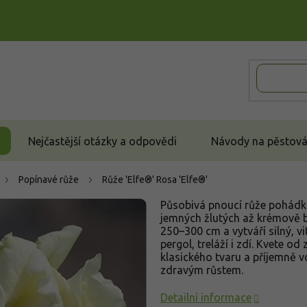
Nejčastější otázky a odpovědi
Návody na pěstován
Popínavé růže
Růže 'Elfe®'
Rosa 'Elfe®'
Působivá pnoucí růže pohádko
jemných žlutých až krémově b
250–300 cm a vytváří silný, v
pergol, treláží i zdí. Kvete o
klasického tvaru a příjemně 
zdravým růstem.
Detailní informace