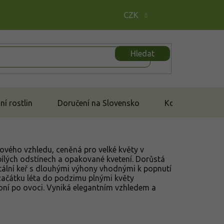
CZK
Hledat
í rostlin
Doručení na Slovensko
Kontakt
vého vzhledu, ceněná pro velké květy v
ílých odstínech a opakované kvetení. Dorůstá
itální keř s dlouhými výhony vhodnými k popnutí
d začátku léta do podzimu plnými květy
voní po ovoci. Vyniká elegantním vzhledem a