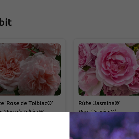
bit
e 'Rose de Tolbiac®'
Růže 'Jasmina®'
a 'Rose de Tolbiac®'
Rosa 'Jasmina®'
DOBJEDNÁVKA PODZIM 2026
PŘEDOBJEDNÁVKA PODZIM 2