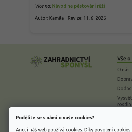
Více na:
Návod na pěstování růží
Autor: Kamila | Revize: 11. 6. 2026
Z
á
Vše o
p
a
O nás
t
í
Doprav
Dodací
Vysvět
rostlin
Odstou
Podělíte se s námi o vaše cookies?
Rekla
Ano, i náš web používá cookies. Díky povolení cookie