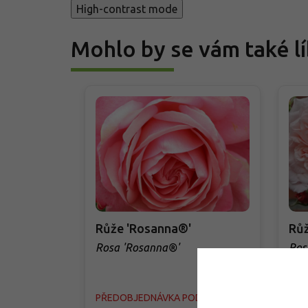
High-contrast mode
Mohlo by se vám také lí
Růže 'Rosanna®'
Růž
Rosa 'Rosanna®'
Ros
PŘEDOBJEDNÁVKA PODZIM 2026
PŘE