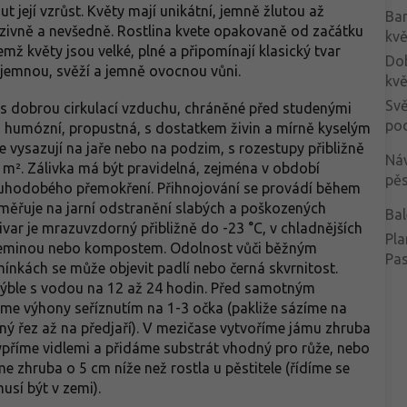
zahrady.
ut její vzrůst. Květy mají unikátní, jemně žlutou až
Ba
uzivně a nevšedně. Rostlina kvete opakovaně od začátku
kvě
mž květy jsou velké, plné a připomínají klasický tvar
Do
říjemnou, svěží a jemně ovocnou vůni.
kvě
Svě
 s dobrou cirkulací vzduchu, chráněné před studenými
po
á, humózní, propustná, s dostatkem živin a mírně kyselým
e vysazují na jaře nebo na podzim, s rozestupy přibližně
Ná
m². Zálivka má být pravidelná, zejména v období
pěs
ouhodobého přemokření. Přihnojování se provádí během
aměřuje na jarní odstranění slabých a poškozených
Bal
var je mrazuvzdorný přibližně do -23 °C, v chladnějších
Pla
e zeminou nebo kompostem. Odolnost vůči běžným
Pa
nkách se může objevit padlí nebo černá skvrnitost.
ýble s vodou na 12 až 24 hodin. Před samotným
me výhony seříznutím na 1-3 očka (pakliže sázíme na
ý řez až na předjaří). V mezičase vytvoříme jámu zhruba
ypříme vidlemi a přidáme substrát vhodný pro růže, nebo
 zhruba o 5 cm níže než rostla u pěstitele (řídíme se
usí být v zemi).