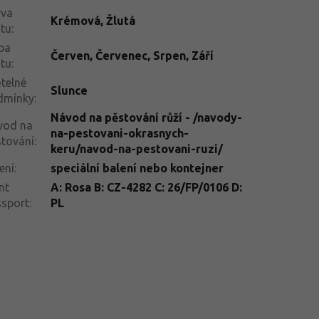
rva
Krémová
,
Žlutá
tu
:
ba
Červen
,
Červenec
,
Srpen
,
Září
tu
:
telné
Slunce
dmínky
:
Návod na pěstování růží - /navody-
vod na
na-pestovani-okrasnych-
tování
:
keru/navod-na-pestovani-ruzi/
ení
:
speciální balení nebo kontejner
nt
A: Rosa B: CZ-4282 C: 26/FP/0106 D:
ssport
:
PL