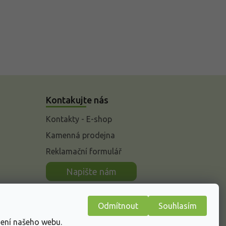
Kontakujte nás
Kontakty - E-shop
Kamenná prodejna
Reklamační formulář
n
Napište nám
Odmítnout
Souhlasím
žení našeho webu.