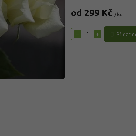
od
299 Kč
/ ks
Měrná
cena:
−
+
Přidat d