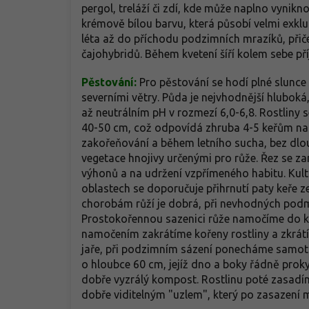
pergol, treláží či zdí, kde může naplno vynikno
krémově bílou barvu, která působí velmi exkl
léta až do příchodu podzimních mrazíků, přiče
čajohybridů. Během kvetení šíří kolem sebe p
Pěstování:
Pro pěstování se hodí plné slunce
severními větry. Půda je nejvhodnější hlubok
až neutrálním pH v rozmezí 6,0-6,8. Rostliny s
40-50 cm, což odpovídá zhruba 4-5 keřům na 
zakořeňování a během letního sucha, bez dl
vegetace hnojivy určenými pro růže. Řez se z
výhonů a na udržení vzpřímeného habitu. Kulti
oblastech se doporučuje přihrnutí paty keř
chorobám růží je dobrá, při nevhodných podmí
Prostokořennou sazenici růže namočíme do k
namočením zakrátíme kořeny rostliny a zkrátí
jaře, při podzimním sázení ponecháme samotn
o hloubce 60 cm, jejíž dno a boky řádně prok
dobře vyzrálý kompost. Rostlinu poté zasadíme
dobře viditelným "uzlem", který po zasazení m