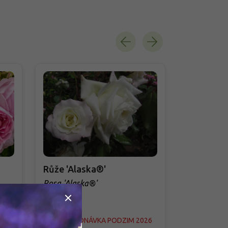
Růže 'Alaska®'
Růže 'Alo
Rosa 'Alaska®'
Rosa 'Aloh
026
PŘEDOBJEDNÁVKA PODZIM 2026
PŘEDOBJED