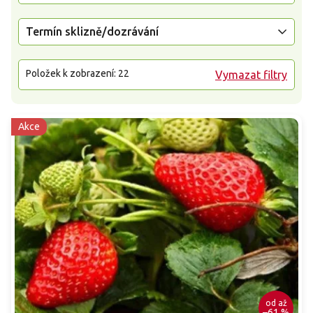
Termín sklizně/dozrávání
Položek k zobrazení:
22
Vymazat filtry
Akce
od
až
–61 %