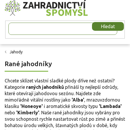
Přejít
na
obsah
Hledat
Jahody
Rané jahodníky
Chcete sklízet vlastní sladké plody dříve než ostatní?
Kategorie
raných jahodníků
přináší ty nejlepší odrůdy,
které otevírají jahodovou sezónu. Najdete zde
mimořádně vitální rostliny jako
'Alba'
, mrazuvzdornou
klasiku
'Honeoye'
i aromatické skvosty typu
'Lambada'
nebo
'Kimberly'
. Naše rané jahodníky jsou vybrány pro
svou schopnost rychle nastartovat růst po zimě a přinést
bohatou úrodu velkých, šťavnatých plodů v době, kdy