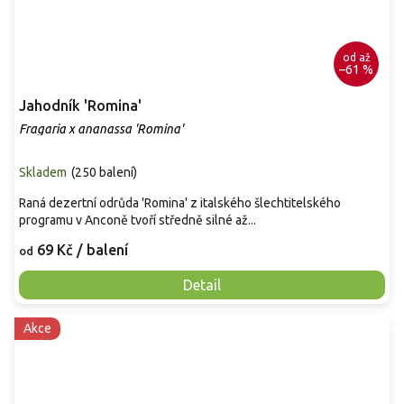
od
až
–61 %
Jahodník 'Romina'
Fragaria x ananassa 'Romina'
Skladem
(
250 balení
)
Raná dezertní odrůda 'Romina' z italského šlechtitelského
programu v Anconě tvoří středně silné až...
69 Kč
/ balení
od
Detail
Akce