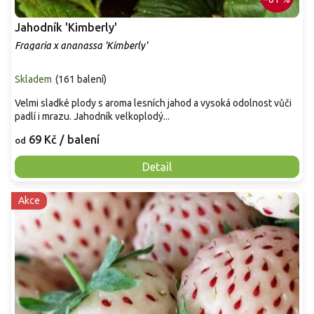
Jahodník 'Kimberly'
Fragaria x ananassa 'Kimberly'
Skladem
(
161 balení
)
Velmi sladké plody s aroma lesních jahod a vysoká odolnost vůči
padlí i mrazu. Jahodník velkoplodý...
69 Kč
/ balení
od
Detail
Akce