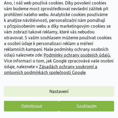
nebo
'Fleurette'
vynikají pevností plodů a
Ano, i náš web používá cookies. Díky povolení cookies
výbornou skladovatelností, což oceníte, pokud
vám budeme moct zprostředkovat nevšední zážitek při
jahody hned nezpracujete.
prohlížení našeho webu. Analytické cookies používáme
Holandská kvalita:
Oblíbené odrůdy
'Kimberly'
a
k analýze návštěvnosti, personalizační nám pomáhají
'Darselect'
jsou proslulé svými velkými, lesklými
s přizpůsobením webu a díky marketingovým cookies se
plody, které vypadají jako z katalogu a chutnají
vám zobrazí takové reklamy, které vás nebudou
poctivě "jahodově".
otravovat.
S vaším souhlasem můžeme používat cookies
Unikáty do nepohody:
'Cory'
a
'Elianny'
jsou
a osobní údaje k personalizaci reklam a měření
skvělou volbou pro ty, kteří hledají vyváženost mezi
reklamních kampaní. Naše podmínky ochrany osobních
raností a vysokou odolností vůči chorobám
údajů naleznete zde:
Podmínky ochrany osobních údajů.
kořenového systému.
Více informací o tom, jak Google zpracovává vaše osobní
údaje, naleznete v
Zásadách ochrany soukromí a
smluvních podmínkách společnosti Google
.
🍓 TIP PRO MAXIMÁLNÍ RANOU SKLIZEŇ
Chcete-li sklízet jahody u raných odrůd ještě o týden
až deset dní dříve, přikryjte záhon
bílou netkanou
Nastavení
textilií
hned na začátku jara, jakmile sejde sníh.
Textilie pod sebou akumuluje teplo, urychluje rašení i
Odmítnout
Souhlasím
kvetení a zároveň chrání první květy před případnými
přízemními mrazíky. Jakmile jahodníky začnou
Máme pro vás malý dárek