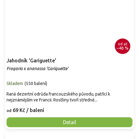
od
až
–46 %
Jahodník 'Gariguette'
Fragaria x ananassa 'Gariguette'
Skladem
(
550 balení
)
Raná dezertní odrůda francouzského původu, patřící k
nejznámějším ve Francii. Rostliny tvoří středně...
69 Kč
/ balení
od
Detail