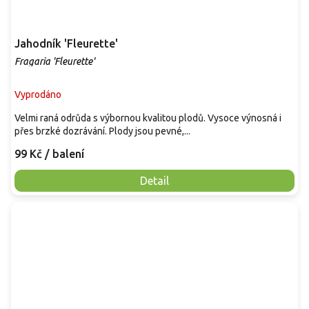
Jahodník 'Fleurette'
Fragaria 'Fleurette'
Vyprodáno
Velmi raná odrůda s výbornou kvalitou plodů. Vysoce výnosná i
přes brzké dozrávání. Plody jsou pevné,...
99 Kč
/ balení
Detail