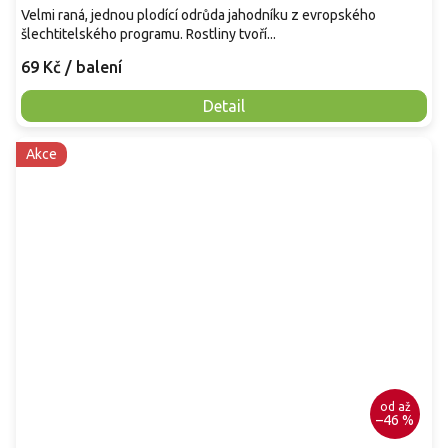
Velmi raná, jednou plodící odrůda jahodníku z evropského
šlechtitelského programu. Rostliny tvoří...
69 Kč
/ balení
Detail
Akce
od
až
–46 %