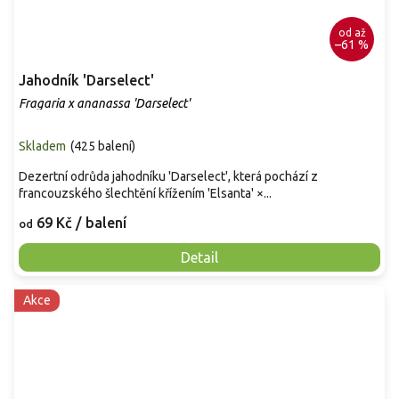
od
až
–61 %
Jahodník 'Darselect'
Fragaria x ananassa 'Darselect'
Skladem
(
425 balení
)
Dezertní odrůda jahodníku 'Darselect', která pochází z
francouzského šlechtění křížením 'Elsanta' ×...
69 Kč
/ balení
od
Detail
Akce