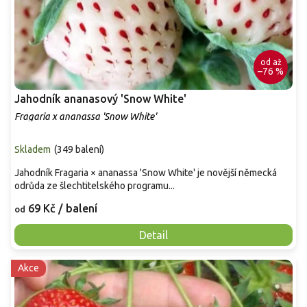
od
až
–76 %
Jahodník ananasový 'Snow White'
Fragaria x ananassa 'Snow White'
Skladem
(
349 balení
)
Jahodník Fragaria × ananassa 'Snow White' je novější německá
odrůda ze šlechtitelského programu...
69 Kč
/ balení
od
Detail
Akce