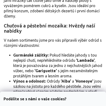
jarní mrazíky tak citlivě jako dříve a nabízejí plody s
v
vyváženým poměrem cukrů a kyselin. Jsou ideální pro
k
y
přímý konzum, zdobení dětských dezertů i první domácí
v
džemy.
ý
p
Chuťová a pěstební mozaika: Hvězdy naší
i
nabídky
s
u
V našem sortimentu jsme pro vás připravili výběr odrůd s
různými vlastnostmi:
Gurmánské zážitky:
Pokud hledáte jahody s tou
nejlepší chutí, nepřehlédněte odrůdu
'Lambada'
,
která je považována za jednu z nejchutnějších jahod
vůbec, nebo
'Gariguette'
s jejím nezaměnitelným
protáhlým tvarem a lesním aroma.
Výnos a odolnost:
Odrůdy
'Alba'
a
'Honeoye'
jsou
sázkou na jistotu pro každého pěstitele. Jsou velmi
přizpůsobivé různým půdním podmínkám a plodí
velmi stabilně a bohatě.
Podělíte se s námi o vaše cookies?
Moderní novinky:
Odrůdy jako
'Arianna'
,
'Flair'