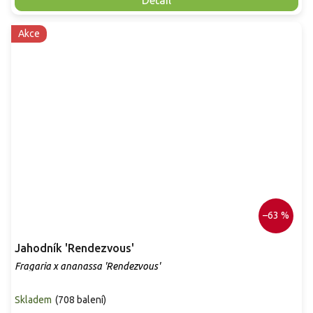
Detail
Akce
–63 %
Jahodník 'Rendezvous'
Fragaria x ananassa 'Rendezvous'
Skladem
(
708 balení
)