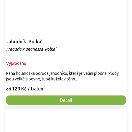
Jahodník 'Polka'
Fragaria x ananassa 'Polka'
Vyprodáno
Raná holandská odrůda jahodníku, která je velmi plodná. Plody
jsou velké a pevné, tupě kuželovitého...
129 Kč
/ balení
od
Detail