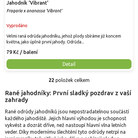
Jahodník 'Vibrant'
Fragaria x ananassa 'Vibrant'
Vyprodáno
Velmi raná odrůda jahodníku, jehož plody sbíráme již koncem
května, jako úplně první jahody. Odrůda...
79 Kč
/ balení
Detail
22
položek celkem
O
v
Rané jahodníky: První sladký pozdrav z vaší
l
zahrady
á
d
a
Rané odrůdy jahodníků jsou nepostradatelnou součástí
c
každého jahodiště. Jejich hlavní výhodou je schopnost
í
vykvést a dozrát dříve, než nastoupí hlavní vlna letních
p
veder. Díky modernímu šlechtění tyto odrůdy netrpí na
r