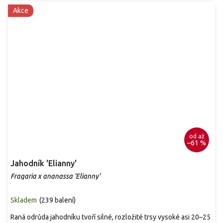
Akce
od
až
–61 %
Jahodník 'Elianny'
Fragaria x ananassa 'Elianny'
Skladem
(
239 balení
)
Raná odrůda jahodníku tvoří silné, rozložité trsy vysoké asi 20–25