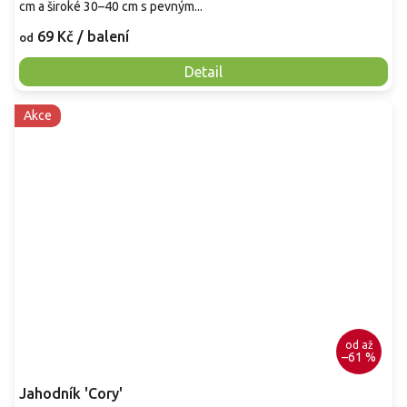
cm a široké 30–40 cm s pevným...
69 Kč
/ balení
od
Detail
Akce
od
až
–61 %
Jahodník 'Cory'