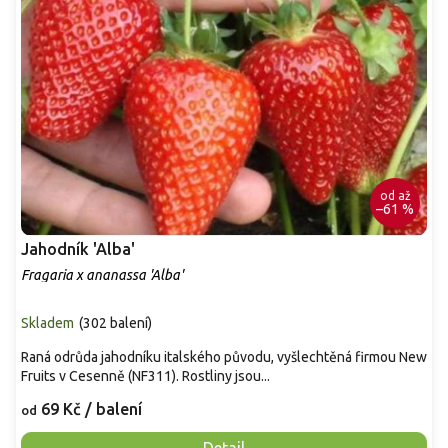
od
až
–61 %
Jahodník 'Alba'
Fragaria x ananassa 'Alba'
Skladem
(
302 balení
)
Raná odrůda jahodníku italského původu, vyšlechtěná firmou New
Fruits v Cesenně (NF311). Rostliny jsou...
69 Kč
/ balení
od