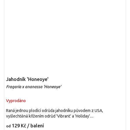
Jahodník 'Honeoye'
Fragaria x ananassa 'Honeoye'
Vyprodáno
Raná jednou plodící odrůda jahodníku původem z USA,
vyšlechtěná křížením odrůd 'Vibrant' a 'Holiday'....
129 Kč
/ balení
od