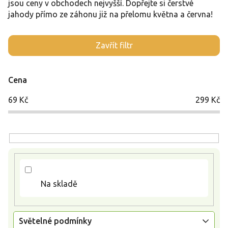
jsou ceny v obchodech nejvyšší. Dopřejte si čerstvé
jahody přímo ze záhonu již na přelomu května a června!
V
Zavřít filtr
ý
p
i
Cena
s
p
69
Kč
299
Kč
r
o
d
u
k
t
ů
Na skladě
Světelné podmínky