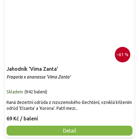
–61 %
Jahodník 'Vima Zanta'
Fragaria x ananassa 'Vima Zanta'
Skladem
(
942 balení
)
Raná dezertní odrůda z nizozemského šlechtění, vzniklá křížením
odrůd ‘Elsanta’ a ‘Korona’. Patří mezi...
69 Kč
/ balení
Detail