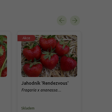
Akce
Akce
Jahodník 'Rendezvous'
Jahodník 
Fragaria x ananassa
Fragaria x
'Rendezvous'
Skladem
Skladem