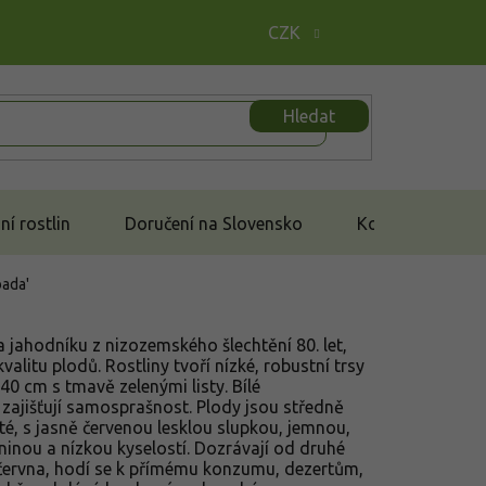
CZK
Hledat
í rostlin
Doručení na Slovensko
Kontakt
bada'
 jahodníku z nizozemského šlechtění 80. let,
alitu plodů. Rostliny tvoří nízké, robustní trsy
0 cm s tmavě zelenými listy. Bílé
zajišťují samosprašnost. Plody jsou středně
ité, s jasně červenou lesklou slupkou, jemnou,
ninou a nízkou kyselostí. Dozrávají od druhé
června, hodí se k přímému konzumu, dezertům,