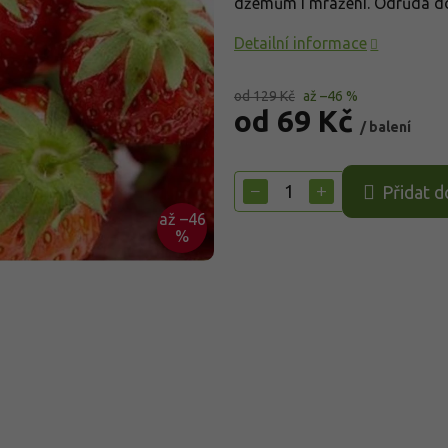
džemům i mražení. Odrůda 
Detailní informace
od 129 Kč
až –46 %
od
69 Kč
/ balení
Měrná
cena:
−
+
Přidat d
až –46
%