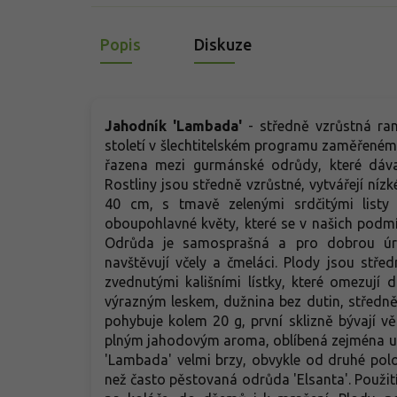
Popis
Diskuze
Jahodník 'Lambada'
- s
tředně vzrůstná ran
století v šlechtitelském programu zaměřeném
řazena mezi gurmánské odrůdy, které dáva
Rostliny jsou středně vzrůstné, vytvářejí níz
40 cm, s tmavě zelenými srdčitými listy
oboupohlavné květy, které se v našich podmín
Odrůda je samosprašná a pro dobrou úro
navštěvují včely a čmeláci. Plody jsou střed
zvednutými kališními lístky, které omezují 
výrazným leskem, dužnina bez dutin, středn
pohybuje kolem 20 g, první sklizně bývají v
plným jahodovým aroma, oblíbená zejména u
'Lambada' velmi brzy, obvykle od druhé polo
než často pěstovaná odrůda 'Elsanta'. Použit