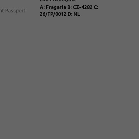
A: Fragaria B: CZ-4282 C:
nt Passport
:
26/FP/0012 D: NL