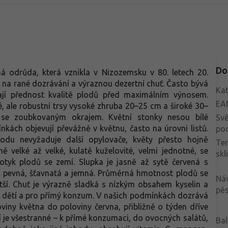
Do
á odrůda, která vznikla v Nizozemsku v 80. letech 20.
 na rané dozrávání a výraznou dezertní chuť. Často bývá
Kat
jí přednost kvalitě plodů před maximálním výnosem.
EA
ké, ale robustní trsy vysoké zhruba 20–25 cm a široké 30–
 se zoubkovaným okrajem. Květní stonky nesou bílé
Svě
kách objevují převážně v květnu, často na úrovni listů.
po
du nevyžaduje další opylovače, květy přesto hojně
Te
ně velké až velké, kulatě kuželovité, velmi jednotné, se
skl
dotyk plodů se zemí. Slupka je jasně až sytě červená s
ě pevná, šťavnatá a jemná. Průměrná hmotnost plodů se
Ná
ětší. Chuť je výrazně sladká s nízkým obsahem kyselin a
pěs
 dětí a pro přímý konzum. V našich podmínkách dozrává
viny května do poloviny června, přibližně o týden dříve
í je všestranné – k přímé konzumaci, do ovocných salátů,
Bal