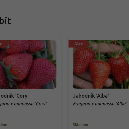
bit
e
Akce
odník 'Cory'
Jahodník 'Alba'
garia x ananassa 'Cory'
Fragaria x ananassa 'Alba'
adem
Skladem