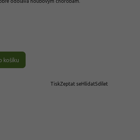
dobře odolává houbovým chorobám.
o košíku
Tisk
Zeptat se
Hlídat
Sdílet