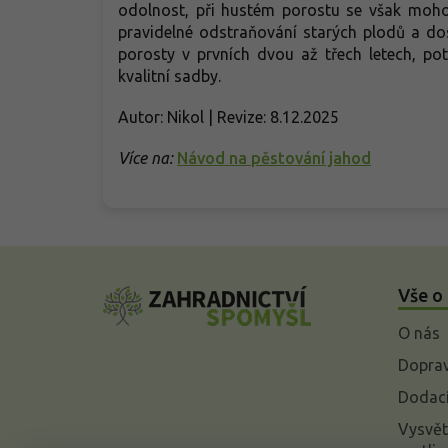
odolnost, při hustém porostu se však mohou
pravidelné odstraňování starých plodů a do
porosty v prvních dvou až třech letech, p
kvalitní sadby.
Autor: Nikol | Revize: 8.12.2025
Více na:
Návod na pěstování jahod
Z
á
Vše o
p
a
O nás
t
í
Doprav
Dodací
Vysvět