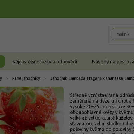
Nejčastější otázky a odpovědi
Návody na pěstován
y
Rané jahodníky
Jahodník 'Lambada'
Fragaria x ananassa 'Lam
Středně vzrůstná raná odrůda
zaměřená na dezertní chuť a kv
vysoké 20–25 cm a široké 30–4
oboupohlavné květy v květnu 
velké až velké, kulatě kuželov
šťavnatou, velmi sladkou duž
poloviny května do poloviny 