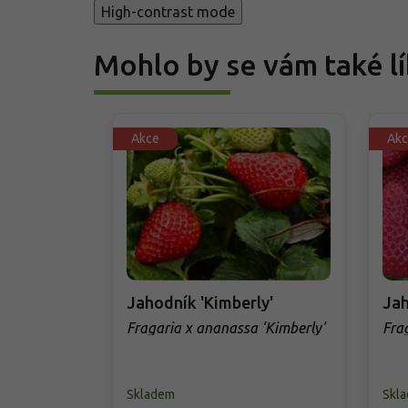
High-contrast mode
Mohlo by se vám také lí
Akce
Akc
Jahodník 'Kimberly'
Jah
Fragaria x ananassa 'Kimberly'
Fra
Skladem
Skl