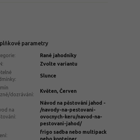
plňkové parametry
egorie
:
Rané jahodníky
N
:
Zvolte variantu
telné
Slunce
dmínky
:
rmín
Květen
,
Červen
izně/dozrávání
:
Návod na pěstování jahod -
vod na
/navody-na-pestovani-
tování
:
ovocnych-keru/navod-na-
pestovani-jahod/
frigo sadba nebo multipack
ení
:
nebo kontejner