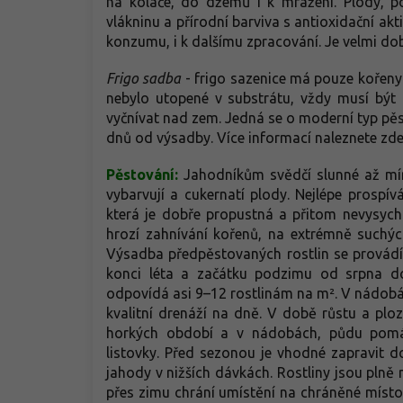
na koláče, do džemů i k mražení. Plody, p
vlákninu a přírodní barviva s antioxidační ak
konzumu, i k dalšímu zpracování. Je velmi 
Frigo sadba
- frigo sazenice má pouze kořeny
nebylo utopené v substrátu, vždy musí být
vyčnívat nad zem. Jedná se o moderní typ pěsto
dnů od výsadby. Více informací naleznete zde
Pěstování:
Jahodníkům svědčí slunné až mírn
vybarvují a cukernatí plody. Nejlépe prospívá
která je dobře propustná a přitom nevysyc
hrozí zahnívání kořenů, na extrémně suchýc
Výsadba předpěstovaných rostlin se provádí
konci léta a začátku podzimu od srpna d
odpovídá asi 9–12 rostlinám na m². V nádobách
kvalitní drenáží na dně. V době růstu a ploz
horkých období a v nádobách, půdu pomáh
listovky. Před sezonou je vhodné zapravit 
jahody v nižších dávkách. Rostliny jsou plně
přes zimu chrání umístění na chráněné místo