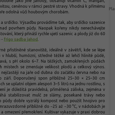
odobně jako jiné jahody, obsahují vitamin C, mangan,
tivitou, ceněnou v rámci pestré stravy. Vhodná k přímému
Pla
dobře odolná vůči houbovým chorobám.
 a srdíčko. Výsadbu provádíme tak, aby srdíčko sazenice
 nad povrhem půdy. Naopak kořeny nikdy nenechávejte
vání, který přináší rychle ujetí sazenic a plody již do 60
 -
frigo sadba jahod
.
ě přistíněné stanoviště, ideálně v závětří, kde se lépe
 v hlubší, humózní, středně těžké až lehčí hlinité půdě,
havá, s pH okolo 6–7. Na těžkých, zamokřených půdách
h místech se zmenšuje velikost plodů a celkový výnos.
 nejčastěji na jaře od dubna do začátku června nebo na
o září. Doporučený spon přibližně 25–30 × 25–30 cm
 se uplatní objem alespoň 3–5 litrů na jednu rostlinu, s
ení je důležitá pravidelná, přiměřená zálivka, zejména v
á stabilizovat mulč ze slámy, posekané trávy nebo
do půdy dobře vyzrálý kompost nebo použít hnojivo pro
 mrazuvzdorné přibližně do −25 až −30 °C, v nádobách je
 a omezení přemokření. Kultivar vykazuje v praxi dobrou