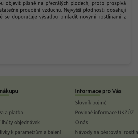
 objevit plísně na přezrálých plodech, proto prospívá
statečné proudění vzduchu. Nejvyšší plodnosti dosahují
oté se doporučuje výsadbu omladit novými rostlinami z
 nákupu
Informace pro Vás
Slovník pojmů
a a platba
Povinné informace UKZÚZ
 lhůty objednávek
O nás
livky k parametrům a balení
Návody na pěstování rostli