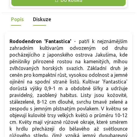
s
Popis
Diskuze
Rododendron 'Fantastica'
- patří k nejznámějším
zahradním kultivarům odvozeným od druhu
pocházejícího z japonského ostrova Jakušima, kde
pěnišníky přirozeně rostou na kamenitých, mlhou
zvlhčovaných horských svazích. Základní druh je
ceněn pro kompaktní růst, vysokou odolnost a jemné
ojínění na spodní straně listů. Kultivar 'Fantastica'
dorůstá výšky 0,9-1 m a obdobné šířky a udržuje
pravidelný, zaoblený habitus. Listy jsou kožovité,
stálezelené, 8-12 cm dlouhé, svrchu tmavě zelené a
zespodu s jemným plstnatým povlakem. V květnu se
objevují kulovité trsy velkých květů o průměru 10-12
cm. Květy mají výrazně růžové okraje, které směrem
k hrdlu přecházejí do bělavého až světlounce
růžového středu, čímž vzniká jemný dvoubarevný