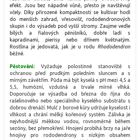
efekt. Jsou bez nápadné vůně, přesto je navštěvují
včely. Díky přirozené kompaktnosti se kultivar hodí
do menších zahrad, vřesovišť, rododendronových
skupin i do výsadeb pod vyšší stromy. Zaujme vedle
bílých a fialových pěnišníků, dobře ladí s
kapradinami, pierisy nebo dřínem květnatým.
Rostlina je jedovatá, jak je u rodu
Rhododendron
běžné.
Pěstování:
V
yžaduje polostinné stanoviště s
ochranou před prudkým poledním sluncem a s
mírným závětřím. Půda má být kyselá s pH mezi 4,5 a
5,5, humózní, vzdušná a trvale mírně vlhká.
Doporučuje se výsadba od března do října do
rašelinového nebo speciálního kyselého substrátu s
dobrou drenáží. Mulč z borové kůry udržuje kyselost i
vlhkost a chrání mělký kořenový systém. Zálivka je
nejvhodnější měkkou vodou, rovnoměrně během
sezóny, bez přemokření. Hnojení probíhá brzy na jaře
hnojivy pro rododendrony s nízkým obsahem