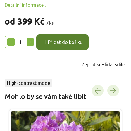
Detailní informace
od
399 Kč
/ ks
Měrná
cena:
−
+
Přidat do košíku
Zeptat se
Hlídat
Sdílet
High-contrast mode
Mohlo by se vám také líbit