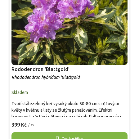
Rododendron 'Blattgold'
R
Rhododendron hybridum 'Blattgold'
R
Skladem
S
Tvoří stálezelený keř vysoký okolo 50-80 cm s růžovými
N
květy v květnu a listy se žlutým panašováním. Efektní
k
barevnost zůstává přítomná po celý rok. Kultivar prospívá v
k
polostínu a v kyselé, organicky bohaté půdě. Je vhodný do
m
399 Kč
3
/ ks
menších zahrad, předzahrádek i k drobným skupinovým
p
výsadbám, kde poskytuje stabilní barevný prvek.
m
Do košíku