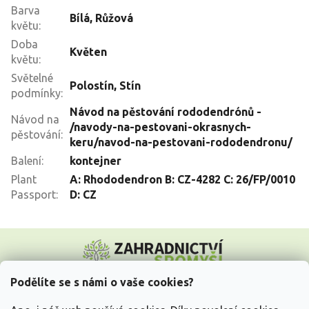
Barva
Bílá
,
Růžová
květu
:
Doba
Květen
květu
:
Světelné
Polostín
,
Stín
podmínky
:
Návod na pěstování rododendrónů -
Návod na
/navody-na-pestovani-okrasnych-
pěstování
:
keru/navod-na-pestovani-rododendronu/
Balení
:
kontejner
Plant
A: Rhododendron B: CZ-4282 C: 26/FP/0010
Passport
:
D: CZ
Z
á
p
a
Podělíte se s námi o vaše cookies?
t
Vše o nákupu