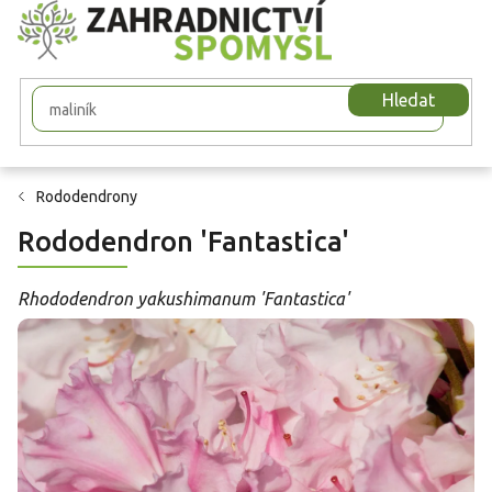
Přejít
na
obsah
Hledat
Rododendrony
Rododendron 'Fantastica'
Rhododendron yakushimanum 'Fantastica'