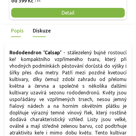
od 399 Kč
o
/ ks
vlhkostí. Díky zimní odolnosti přibližně do -24 °C a jistotě
K
každoročního kvetení je vhodný do rododendronových
p
Detail
výsadeb i jako spolehlivý solitér.
h
M
Popis
Diskuze
Rododendron 'Calsap'
- stálezelený bujně rostoucí
keř kompaktního vzpřímeného tvaru, který při
vhodných podmínkách pěstování dorůstá do výšky i
šířky přes dva metry. Patří mezi pozdně kvetoucí
kultivary, díky čemuž zdobí zahradu od přelomu
května a června a společně s několika dalšími
kultivary uzavírá sezonu rododendronů. Květy jsou
uspořádány ve vzpřímených trsech, nesou jemný
fialový nádech a na horním okvětním plátku je
doplňuje výrazný temně vínový flek, který rostlině
dodává charakteristický vzhled. Listy jsou velké,
oválné a mají středně zelenou barvu, což podtrhuje
atraktivitu keře i mimo dobu květu. Tento kultivar