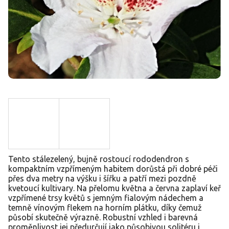
Tento stálezelený, bujně rostoucí rododendron s
kompaktním vzpřímeným habitem dorůstá při dobré péči
přes dva metry na výšku i šířku a patří mezi pozdně
kvetoucí kultivary. Na přelomu května a června zaplaví keř
vzpřímené trsy květů s jemným fialovým nádechem a
temně vínovým flekem na horním plátku, díky čemuž
působí skutečně výrazně. Robustní vzhled i barevná
proměnlivost jej předurčují jako působivou solitéru i