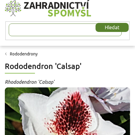
Přejít
na
obsah
Hledat
Rododendrony
Rododendron 'Calsap'
Rhododendron 'Calsap'