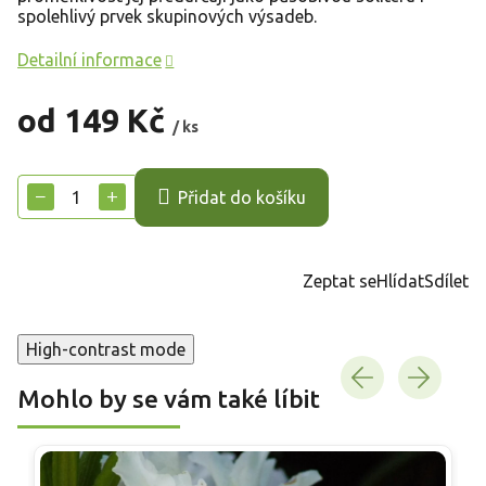
spolehlivý prvek skupinových výsadeb.
Detailní informace
od
149 Kč
/ ks
Měrná
cena:
−
+
Přidat do košíku
Zeptat se
Hlídat
Sdílet
High-contrast mode
Mohlo by se vám také líbit