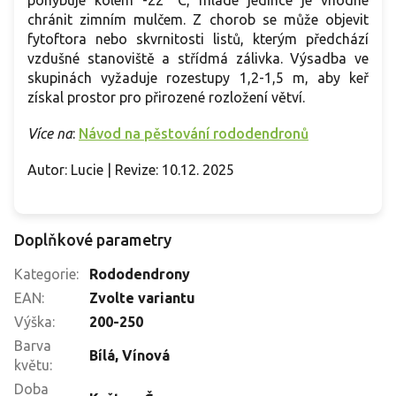
pohybuje kolem -22 °C, mladé jedince je vhodné
chránit zimním mulčem. Z chorob se může objevit
fytoftora nebo skvrnitosti listů, kterým předchází
vzdušné stanoviště a střídmá zálivka. Výsadba ve
skupinách vyžaduje rozestupy 1,2-1,5 m, aby keř
získal prostor pro přirozené rozložení větví.
Více na
:
Návod na pěstování rododendronů
Autor: Lucie | Revize: 10.12. 2025
Doplňkové parametry
Kategorie
:
Rododendrony
EAN
:
Zvolte variantu
Výška
:
200-250
Barva
Bílá
,
Vínová
květu
:
Doba