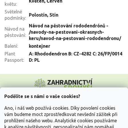
Květen
,
Červen
květu
:
Světelné
Polostín
,
Stín
podmínky
:
Návod na pěstování rododendrónů -
Návod na
/navody-na-pestovani-okrasnych-
pěstování
:
keru/navod-na-pestovani-rododendronu/
Balení
:
kontejner
Plant
A: Rhododendron B: CZ-4282 C: 26/FP/0014
Passport
:
D: PL
Z
á
p
a
Podělíte se s námi o vaše cookies?
t
Vše o nákupu
í
Ano, i náš web používá cookies. Díky povolení cookies
vám budeme moct zprostředkovat nevšední zážitek při
prohlížení našeho webu. Analytické cookies používáme
Informace pro Vás
k analýze návštěvnosti, personalizační nám pomáhají