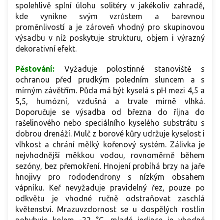
spolehlivě splní úlohu solitéry v jakékoliv zahradě,
kde vynikne svým vzrůstem a barevnou
proměnlivostí a je zároveň vhodný pro skupinovou
výsadbu v níž poskytuje strukturu, objem i výrazný
dekorativní efekt.
Pěstování:
Vyžaduje polostinné stanoviště s
ochranou před prudkým poledním sluncem a s
mírným závětřím. Půda má být kyselá s pH mezi 4,5 a
5,5, humózní, vzdušná a trvale mírně vlhká.
Doporučuje se výsadba od března do října do
rašelinového nebo speciálního kyselého substrátu s
dobrou drenáží. Mulč z borové kůry udržuje kyselost i
vlhkost a chrání mělký kořenový systém. Zálivka je
nejvhodnější měkkou vodou, rovnoměrně během
sezóny, bez přemokření. Hnojení probíhá brzy na jaře
hnojivy pro rododendrony s nízkým obsahem
vápníku. Keř nevyžaduje pravidelný řez, pouze po
odkvětu je vhodné ručně odstraňovat zaschlá
květenství. Mrazuvzdornost se u dospělých rostlin