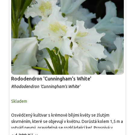
Rododendron 'Cunningham's White'
Rhododendron 'Cunningham's White'
R
Skladem
S
Osvědčený kultivar s krémově bílými květy se žlutým
N
skvrněním, které se objevují v květnu. Dorůstá kolem 1,5 m a
o
vytváří pevný, pravidelně se rozkládající keř. Prospívá v
d
polostínu, v kyselé a humózní půdě se stálou mírnou
L