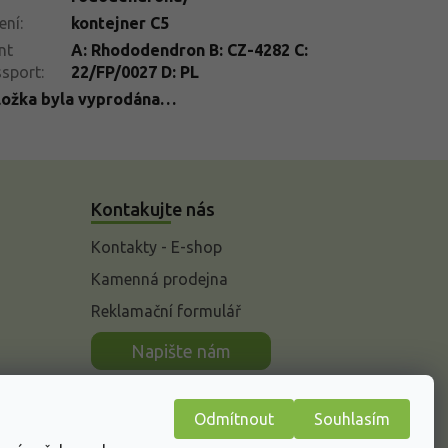
ení
:
kontejner C5
nt
A: Rhododendron B: CZ-4282 C:
ssport
:
22/FP/0027 D: PL
ložka byla vyprodána…
Kontakujte nás
Kontakty - E-shop
Kamenná prodejna
Reklamační formulář
n
Napište nám
Odmítnout
Souhlasím