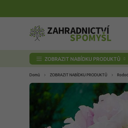
Přejít
na
obsah
ZOBRAZIT NABÍDKU PRODUKTŮ
Domů
ZOBRAZIT NABÍDKU PRODUKTŮ
Rodod