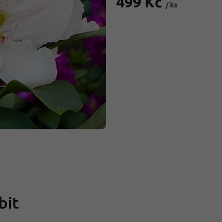
499 Kč
/ ks
Měrná
cena:
bit