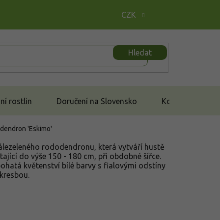
CZK
Hledat
í rostlin
Doručení na Slovensko
Kontakt
dendron 'Eskimo'
álezeleného rododendronu, která vytváří hustě
ající do výše 150 - 180 cm, při obdobné šířce.
ohatá květenství bílé barvy s fialovými odstíny
 kresbou.