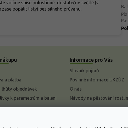
ště volíme spíše polostinné, dostatečně světlé (v
Bal
 zase popálit listy) bez silného průvanu.
Pla
Pa
Po
 nákupu
Informace pro Vás
Slovník pojmů
a a platba
Povinné informace UKZÚZ
 lhůty objednávek
O nás
livky k parametrům a balení
Návody na pěstování rostli
pení od kupní smlouvy
mace