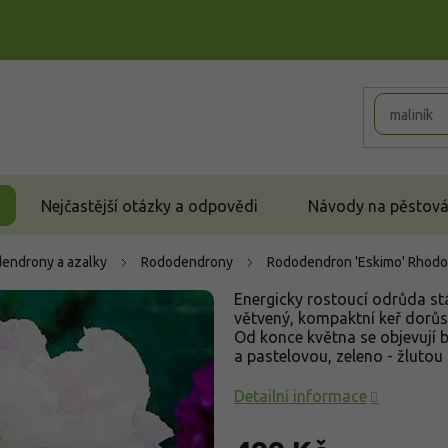
Nejčastější otázky a odpovědi
Návody na pěstován
endrony a azalky
Rododendrony
Rododendron 'Eskimo'
Rhodo
Energicky rostoucí odrůda st
větvený, kompaktní keř dorůst
Od konce května se objevují b
a pastelovou, zeleno - žlutou
Detailní informace