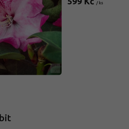
599 Kč
/ ks
Měrná
cena:
bit