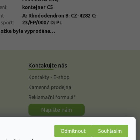
ení
:
kontejner C5
nt
A: Rhododendron B: CZ-4282 C:
ssport
:
23/FP/0007 D: PL
ložka byla vyprodána…
Kontakujte nás
Kontakty - E-shop
Kamenná prodejna
Reklamační formulář
n
Napište nám
Odmítnout
Souhlasím