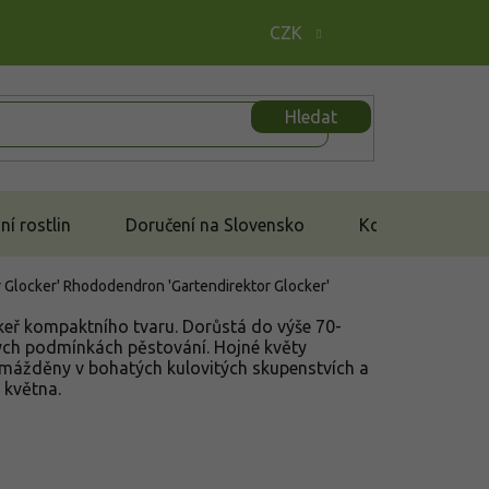
CZK
Hledat
í rostlin
Doručení na Slovensko
Kontakt
 Glocker'
Rhododendron 'Gartendirektor Glocker'
 keř kompaktního tvaru. Dorůstá do výše 70-
ých podmínkách pěstování.
Hojné květy
omážděny v bohatých kulovitých skupenstvích a
 května.