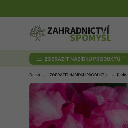
Přejít
na
obsah
ZOBRAZIT NABÍDKU PRODUKTŮ
Domů
ZOBRAZIT NABÍDKU PRODUKTŮ
Rodod