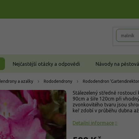
Nejčastější otázky a odpovědi
Návody na pěstován
endrony a azalky
Rododendrony
Rododendron 'Gartendirektor
Stálezelený středně rostoucí
90cm a šíře 120cm při vhodn
zvonkovitého tvaru jsou shr
keř zdobí v průběhu dubna až
Detailní informace