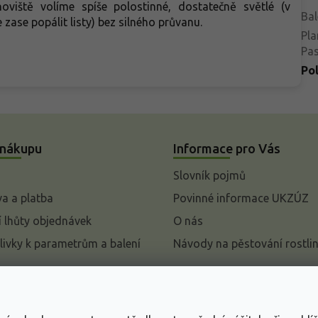
noviště volíme spíše polostinné, dostatečně světlé (v
Bal
 zase popálit listy) bez silného průvanu.
Pla
Pa
Po
 nákupu
Informace pro Vás
Slovník pojmů
a a platba
Povinné informace UKZÚZ
 lhůty objednávek
O nás
livky k parametrům a balení
Návody na pěstování rostli
pení od kupní smlouvy
mace