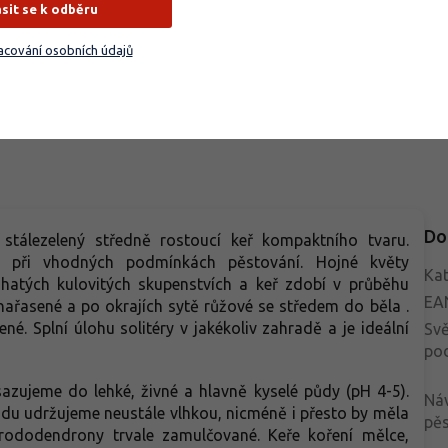
ásit se k odběru
stinného záhonu u terasy. V
terase i do větší nádoby. V dub
vině května nese výrazná
květnu nese množství široce
Do košíku
Do košíku
cování osobních údajů
vitá květenství s tmavší
nálevkovitých květů v čistém
bou, která vyniknou nad
růžovém tónu, často s lehkou vů
ými matnými listy. Po odkvětu
Drobné tmavě zelené listy drží
ává keř kompaktní, stálezelený
úhledný vzhled po celý rok. Do
idně strukturovaný. Hodí se ke
ladí s vřesy, borůvkami, nízkými
adinám, bohyškám, čechravám,
jehličnany, kapradinami i bílými
isům i světlým azalkám. Působí
azalkami. Menší vzrůst umožní
veně i v úzkém záhonu a neruší
použití i v úzkém záhonu.
í kompozice.
Do
-
stálezelený středně rostoucí keř kompaktního tvaru.
při vhodných podmínkách pěstování. Hojné květy
Kat
atých kulovitých skupenstvích a keř zdobí v průběhu
EA
nařasené a po okrajích sytě růžové se středem do běla .
né. Splní úlohu solitéry v jakékoliv zahradě a je ideální
Svě
po
zujeme do lehké, živné a hlavně kyselé půdy (pH 4-5).
Ná
 Půdu udržujeme neustále vlhkou, nicméně i přesto by měla
pěs
rododendrony trvale zamulčované. Keře koření mělce,