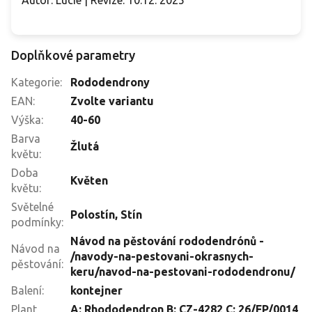
Autor: Lucie | Revize: 10.12. 2025
Doplňkové parametry
Kategorie
:
Rododendrony
EAN
:
Zvolte variantu
Výška
:
40-60
Barva
Žlutá
květu
:
Doba
Květen
květu
:
Světelné
Polostín
,
Stín
podmínky
:
Návod na pěstování rododendrónů -
Návod na
/navody-na-pestovani-okrasnych-
pěstování
:
keru/navod-na-pestovani-rododendronu/
Balení
:
kontejner
Plant
A: Rhododendron B: CZ-4282 C: 26/FP/0014