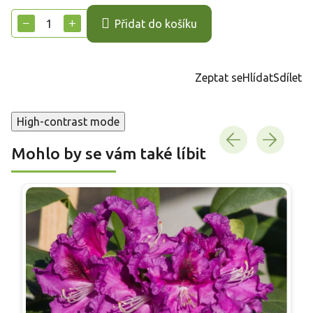
cena:
−
+
Přidat do košíku
Zeptat se
Hlídat
Sdílet
High-contrast mode
Mohlo by se vám také líbit