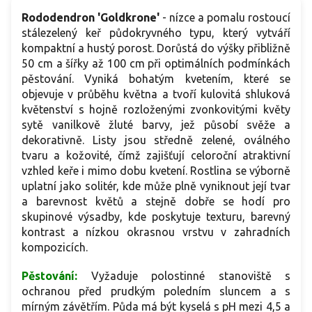
Rododendron 'Goldkrone'
- nízce a pomalu rostoucí
stálezelený keř půdokryvného typu, který vytváří
kompaktní a hustý porost. Dorůstá do výšky přibližně
50 cm a šířky až 100 cm při optimálních podmínkách
pěstování. Vyniká bohatým kvetením, které se
objevuje v průběhu května a tvoří kulovitá shluková
květenství s hojně rozloženými zvonkovitými květy
sytě vanilkově žluté barvy, jež působí svěže a
dekorativně. Listy jsou středně zelené, oválného
tvaru a kožovité, čímž zajišťují celoroční atraktivní
vzhled keře i mimo dobu kvetení. Rostlina se výborně
uplatní jako solitér, kde může plně vyniknout její tvar
a barevnost květů a stejně dobře se hodí pro
skupinové výsadby, kde poskytuje texturu, barevný
kontrast a nízkou okrasnou vrstvu v zahradních
kompozicích.
Pěstování:
Vyžaduje polostinné stanoviště s
ochranou před prudkým poledním sluncem a s
mírným závětřím. Půda má být kyselá s pH mezi 4,5 a