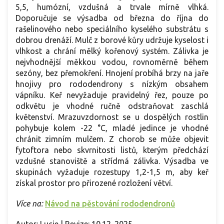
5,5, humózní, vzdušná a trvale mírně vlhká.
Doporučuje se výsadba od března do října do
rašelinového nebo speciálního kyselého substrátu s
dobrou drenáží. Mulč z borové kůry udržuje kyselost i
vlhkost a chrání mělký kořenový systém. Zálivka je
nejvhodnější měkkou vodou, rovnoměrně během
sezóny, bez přemokření. Hnojení probíhá brzy na jaře
hnojivy pro rododendrony s nízkým obsahem
vápníku. Keř nevyžaduje pravidelný řez, pouze po
odkvětu je vhodné ručně odstraňovat zaschlá
květenství. Mrazuvzdornost se u dospělých rostlin
pohybuje kolem -22 °C, mladé jedince je vhodné
chránit zimním mulčem. Z chorob se může objevit
fytoftora nebo skvrnitosti listů, kterým předchází
vzdušné stanoviště a střídmá zálivka. Výsadba ve
skupinách vyžaduje rozestupy 1,2-1,5 m, aby keř
získal prostor pro přirozené rozložení větví.
Více na:
Návod na pěstování rododendronů