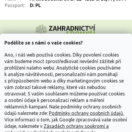
Passport
:
D: PL
Z
á
p
a
Podělíte se s námi o vaše cookies?
t
Vše o nákupu
í
Ano, i náš web používá cookies. Díky povolení cookies
vám budeme moct zprostředkovat nevšední zážitek při
prohlížení našeho webu. Analytické cookies používáme
Informace pro Vás
k analýze návštěvnosti, personalizační nám pomáhají
s přizpůsobením webu a díky marketingovým cookies se
Kontakujte nás
vám zobrazí takové reklamy, které vás nebudou
otravovat.
S vaším souhlasem můžeme používat cookies
a osobní údaje k personalizaci reklam a měření
reklamních kampaní. Naše podmínky ochrany osobních
údajů naleznete zde:
Podmínky ochrany osobních údajů.
Více informací o tom, jak Google zpracovává vaše osobní
údaje, naleznete v
Zásadách ochrany soukromí a