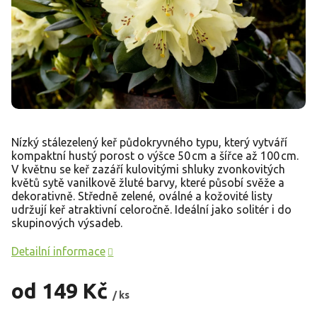
Nízký stálezelený keř půdokryvného typu, který vytváří
kompaktní hustý porost o výšce 50 cm a šířce až 100 cm.
V květnu se keř zazáří kulovitými shluky zvonkovitých
květů sytě vanilkově žluté barvy, které působí svěže a
dekorativně. Středně zelené, oválné a kožovité listy
udržují keř atraktivní celoročně. Ideální jako solitér i do
skupinových výsadeb.
Detailní informace
od
149 Kč
/ ks
Měrná