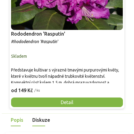
Rododendron 'Rasputin'
R
Rhododendron 'Rasputin'
R
Skladem
S
Představuje kultivar s výrazně tmavými purpurovými květy,
N
které v květnu tvoří nápadné trubkovité květenství.
p
Kompaktní růst kolem 1,5 m, dobrá mrazuvzdornost a
v
nenáročná údržba umožňují použití v polostinných
z
od 149 Kč
o
/ ks
zahradách, na okrajích vřesovišť i v nádobách. Oproti
h
běžným růžově kvetoucím pěnišníkům působí tmavě
c
Detail
sametovým dojmem a snadno zapadá do přírodně laděných
v
výsadeb.
Popis
Diskuze