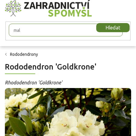
Přejít
na
obsah
Hledat
Rododendrony
Rododendron 'Goldkrone'
Rhododendron 'Goldkrone'