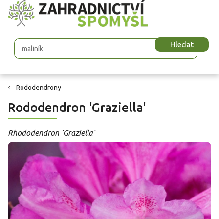
Přejít
na
obsah
Hledat
Rododendrony
Rododendron 'Graziella'
Rhododendron 'Graziella'