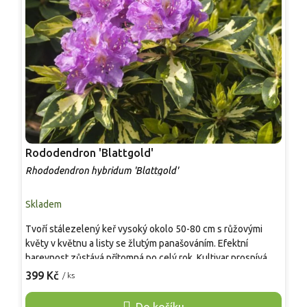
Rododendron 'Blattgold'
R
Rhododendron hybridum 'Blattgold'
R
Skladem
S
Tvoří stálezelený keř vysoký okolo 50-80 cm s růžovými
N
květy v květnu a listy se žlutým panašováním. Efektní
k
barevnost zůstává přítomná po celý rok. Kultivar prospívá v
k
polostínu a v kyselé, organicky bohaté půdě. Je vhodný do
m
399 Kč
3
/ ks
menších zahrad, předzahrádek i k drobným skupinovým
p
výsadbám, kde poskytuje stabilní barevný prvek.
m
Do košíku