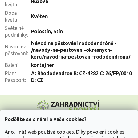
Růžová
květu
:
Doba
Květen
květu
:
Světelné
Polostín
,
Stín
podmínky
:
Návod na pěstování rododendrónů -
Návod na
/navody-na-pestovani-okrasnych-
pěstování
:
keru/navod-na-pestovani-rododendronu/
Balení
:
kontejner
Plant
A: Rhododendron B: CZ-4282 C: 26/FP/0010
Passport
:
D: CZ
Z
á
p
a
Podělíte se s námi o vaše cookies?
t
Vše o nákupu
í
Ano, i náš web používá cookies. Díky povolení cookies