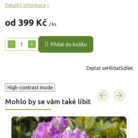
Detailní informace
od
399 Kč
/ ks
Měrná
cena:
−
+
Přidat do košíku
Zeptat se
Hlídat
Sdílet
High-contrast mode
Mohlo by se vám také líbit