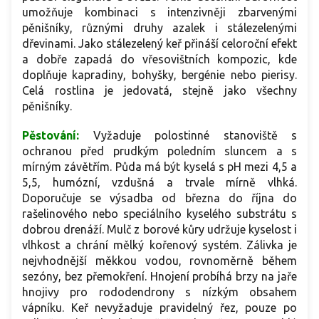
umožňuje kombinaci s intenzivněji zbarvenými
pěnišníky, různými druhy azalek i stálezelenými
dřevinami. Jako stálezelený keř přináší celoroční efekt
a dobře zapadá do vřesovištních kompozic, kde
doplňuje kapradiny, bohyšky, bergénie nebo pierisy.
Celá rostlina je jedovatá, stejně jako všechny
pěnišníky.
Pěstování:
V
yžaduje polostinné stanoviště s
ochranou před prudkým poledním sluncem a s
mírným závětřím. Půda má být kyselá s pH mezi 4,5 a
5,5, humózní, vzdušná a trvale mírně vlhká.
Doporučuje se výsadba od března do října do
rašelinového nebo speciálního kyselého substrátu s
dobrou drenáží. Mulč z borové kůry udržuje kyselost i
vlhkost a chrání mělký kořenový systém. Zálivka je
nejvhodnější měkkou vodou, rovnoměrně během
sezóny, bez přemokření. Hnojení probíhá brzy na jaře
hnojivy pro rododendrony s nízkým obsahem
vápníku. Keř nevyžaduje pravidelný řez, pouze po