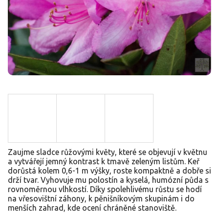
Zaujme sladce růžovými květy, které se objevují v květnu
a vytvářejí jemný kontrast k tmavě zeleným listům. Keř
dorůstá kolem 0,6-1 m výšky, roste kompaktně a dobře si
drží tvar. Vyhovuje mu polostín a kyselá, humózní půda s
rovnoměrnou vlhkostí. Díky spolehlivému růstu se hodí
na vřesovištní záhony, k pěnišníkovým skupinám i do
menších zahrad, kde ocení chráněné stanoviště.