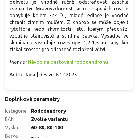
odkvětu je vhodné ručně odstraňovat zaschlá
květenství. Mrazuvzdornost se u dospělých rostlin
pohybuje kolem -22 °C, mladé jedince je vhodné
chránit zimním mulčem. Z chorob se může objevit
fytoftora nebo skvrnitosti listů, kterým předchází
vzdušné stanoviště a střídmá zálivka. Výsadba ve
skupinách vyžaduje rozestupy 1,2-1,5 m, aby keř
získal prostor pro přirozené rozložení větví.
Více na:
Návod na pěstování rododendronů
Autor: Jana | Revize: 8.12.2025
Doplňkové parametry
Kategorie
:
Rododendrony
EAN
:
Zvolte variantu
Výška
:
60-80
,
80-100
Barva