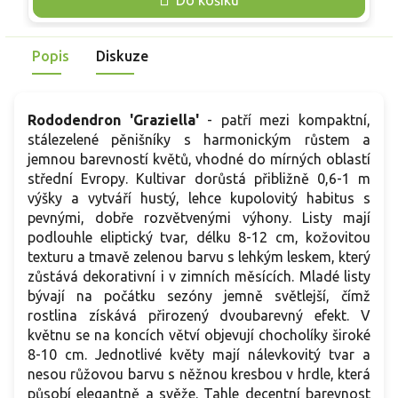
s
Popis
Diskuze
Rododendron 'Graziella'
- patří mezi kompaktní,
stálezelené pěnišníky s harmonickým růstem a
jemnou barevností květů, vhodné do mírných oblastí
střední Evropy. Kultivar dorůstá přibližně 0,6-1 m
výšky a vytváří hustý, lehce kupolovitý habitus s
pevnými, dobře rozvětvenými výhony. Listy mají
podlouhle eliptický tvar, délku 8-12 cm, kožovitou
texturu a tmavě zelenou barvu s lehkým leskem, který
zůstává dekorativní i v zimních měsících. Mladé listy
bývají na počátku sezóny jemně světlejší, čímž
rostlina získává přirozený dvoubarevný efekt. V
květnu se na koncích větví objevují chocholíky široké
8-10 cm. Jednotlivé květy mají nálevkovitý tvar a
nesou růžovou barvu s něžnou kresbou v hrdle, která
působí elegantně a svěže. Tahle decentní barevnost