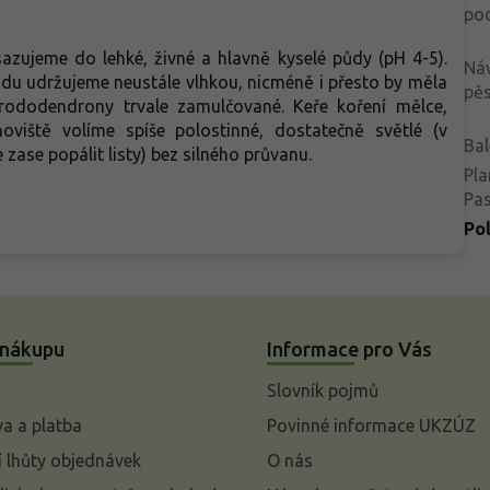
po
zujeme do lehké, živné a hlavně kyselé půdy (pH 4-5).
Ná
 Půdu udržujeme neustále vlhkou, nicméně i přesto by měla
pěs
rododendrony trvale zamulčované. Keře koření mělce,
noviště volíme spíše polostinné, dostatečně světlé (v
Bal
 zase popálit listy) bez silného průvanu.
Pla
Pa
Po
 nákupu
Informace pro Vás
Slovník pojmů
a a platba
Povinné informace UKZÚZ
 lhůty objednávek
O nás