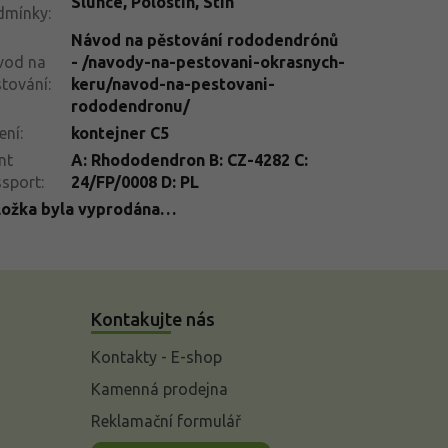
Slunce
,
Polostín
,
Stín
dmínky
:
Návod na pěstování rododendrónů
vod na
- /navody-na-pestovani-okrasnych-
tování
:
keru/navod-na-pestovani-
rododendronu/
ení
:
kontejner C5
nt
A: Rhododendron B: CZ-4282 C:
ssport
:
24/FP/0008 D: PL
ložka byla vyprodána…
Kontakujte nás
Kontakty - E-shop
Kamenná prodejna
Reklamační formulář