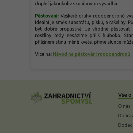
doplní jakoukoliv skupinovou výsadbu.
Pěstování:
Veškeré druhy rododendronů vysa
Ideální je směs substrátu, písku, a rašeliny.
být dobře propustná. Je vhodné pěstovat 
rostliny tedy nesázíme příliš hluboko. Sta
přílišném stínu méně kvete, přímé slunce může
Více na:
Návod na pěstování rododendronů
Z
á
Vše o
p
a
O nás
t
í
Doprav
Dodací