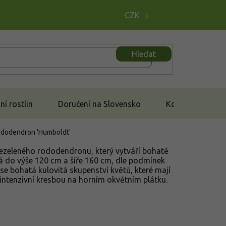
CZK
Hledat
í rostlin
Doručení na Slovensko
Kontakt
dodendron 'Humboldt'
álezeleného rododendronu, který vytváří bohatě
tá do výše 120 cm a šíře 160 cm, dle podmínek
se bohatá kulovitá skupenství květů, které mají
 intenzivní kresbou na horním okvětním plátku.