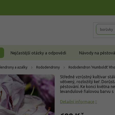
Nejčastější otázky a odpovědi
Návody na pěstován
endrony a azalky
Rododendrony
Rododendron 'Humboldt'
Rho
Středně vzrůstný kultivar st
větvený, rozložitý keř. Dorůs
pěstování. Ke konci května ne
levandulově fialovou barvu s
Detailní informace