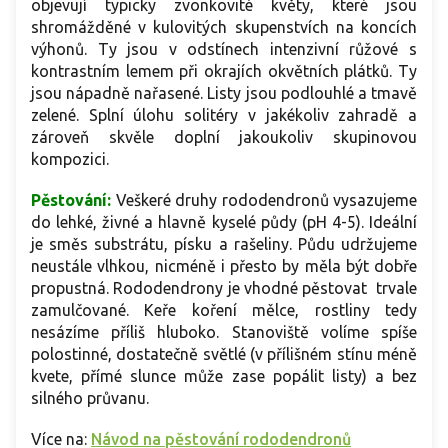
objevují typicky zvonkovité květy, které jsou
shromážděné v kulovitých skupenstvích na koncích
výhonů. Ty jsou v odstínech intenzivní růžové s
kontrastním lemem při okrajích okvětních plátků. Ty
jsou nápadně nařasené. Listy jsou podlouhlé a tmavě
zelené. Splní úlohu solitéry v jakékoliv zahradě a
zároveň skvěle doplní jakoukoliv skupinovou
kompozici.
Pěstování:
Veškeré druhy rododendronů vysazujeme
do lehké, živné a hlavně kyselé půdy (pH 4-5). Ideální
je směs substrátu, písku a rašeliny. Půdu udržujeme
neustále vlhkou, nicméně i přesto by měla být dobře
propustná. Rododendrony je vhodné pěstovat trvale
zamulčované. Keře koření mělce, rostliny tedy
nesázíme příliš hluboko. Stanoviště volíme spíše
polostinné, dostatečně světlé (v přílišném stínu méně
kvete, přímé slunce může zase popálit listy) a bez
silného průvanu.
Více na:
Návod na pěstování rododendronů