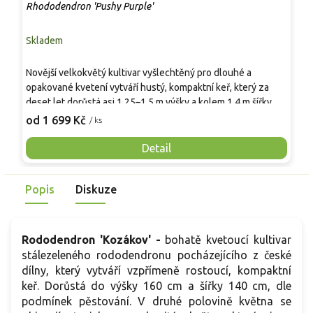
Rhododendron 'Pushy Purple'
R
Skladem
S
N
Novější velkokvětý kultivar vyšlechtěný pro dlouhé a
s
opakované kvetení vytváří hustý, kompaktní keř, který za
t
deset let dorůstá asi 1,25–1,5 m výšky a kolem 1,4 m šířky.
p
7
Listy jsou eliptické, tmavě zelené, kožovité a stálezelené.
od 1 699 Kč
/ ks
v
Květy se otevírají z tmavě červenofialových poupat do
n
purpurově fialové barvy s bílým středem a žlutou kresbou v
Detail
k
hrdle. Kvete od konce května až do poloviny října.
k
Mrazuvzdornost cca −20 °C, rostlina je jedovatá.
a
Popis
Diskuze
k
Rododendron 'Kozákov' -
bohatě kvetoucí kultivar
stálezeleného rododendronu pocházejícího z české
dílny, který vytváří vzpřímeně rostoucí, kompaktní
keř. Dorůstá do výšky 160 cm a šířky 140 cm, dle
podmínek pěstování. V druhé polovině května se