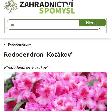
Přejít
na
obsah
Hledat
Rododendrony
Rododendron 'Kozákov'
Rhododendron 'Kozákov'