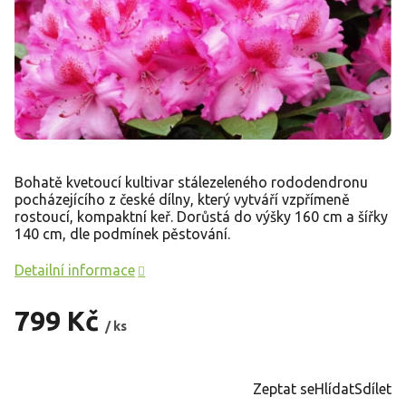
Bohatě kvetoucí kultivar stálezeleného rododendronu
pocházejícího z české dílny, který vytváří vzpřímeně
rostoucí, kompaktní keř. Dorůstá do výšky 160 cm a šířky
140 cm, dle podmínek pěstování.
Detailní informace
799 Kč
/ ks
Měrná
cena:
Zeptat se
Hlídat
Sdílet