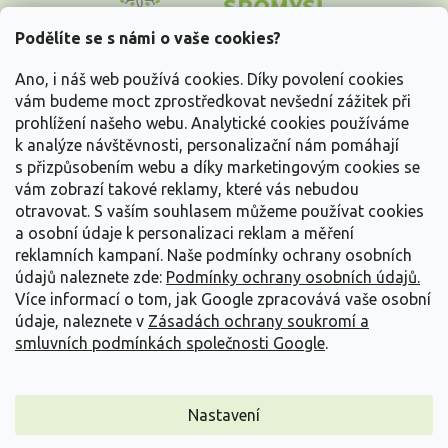
p
a
Podělíte se s námi o vaše cookies?
t
Vše o nákupu
í
Ano, i náš web používá cookies. Díky povolení cookies
vám budeme moct zprostředkovat nevšední zážitek při
prohlížení našeho webu. Analytické cookies používáme
Informace pro Vás
k analýze návštěvnosti, personalizační nám pomáhají
s přizpůsobením webu a díky marketingovým cookies se
Kontakujte nás
vám zobrazí takové reklamy, které vás nebudou
otravovat.
S vaším souhlasem můžeme používat cookies
a osobní údaje k personalizaci reklam a měření
reklamních kampaní. Naše podmínky ochrany osobních
údajů naleznete zde:
Podmínky ochrany osobních údajů.
Více informací o tom, jak Google zpracovává vaše osobní
údaje, naleznete v
Zásadách ochrany soukromí a
smluvních podmínkách společnosti Google
.
Vytvořil Shoptet
Nastavení