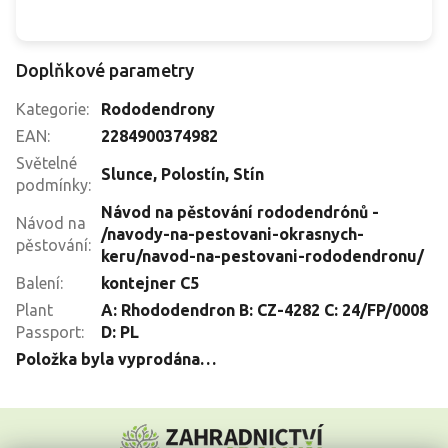
Doplňkové parametry
Kategorie
:
Rododendrony
EAN
:
2284900374982
Světelné
Slunce
,
Polostín
,
Stín
podmínky
:
Návod na pěstování rododendrónů -
Návod na
/navody-na-pestovani-okrasnych-
pěstování
:
keru/navod-na-pestovani-rododendronu/
Balení
:
kontejner C5
Plant
A: Rhododendron B: CZ-4282 C: 24/FP/0008
Passport
:
D: PL
Položka byla vyprodána…
Z
á