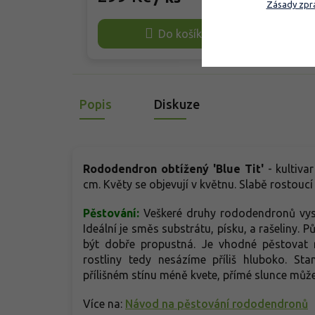
Zásady zpra
květy. Rostlina je odolná, vyžaduje
star
jen minimální údržbu a dobře roste
a po
Do košíku
také v nádobách. Oproti běžnějšímu
skal
typu jako třeba 'Ramapo' působí
záho
jemněji a má světlejší květy. Nejlépe
lesk
prospívá v polostínu a kyselé,
rok 
humózní půdě.
purp
Popis
Diskuze
vřes
kapr
zahr
náro
Rododendron obtížený 'Blue Tit'
- kultiva
cm. Květy se objevují v květnu. Slabě rostoucí
Pěstování:
Veškeré druhy rododendronů vysa
Ideální je směs substrátu, písku, a rašeliny.
být dobře propustná. Je vhodné pěstovat 
rostliny tedy nesázíme příliš hluboko. Sta
přílišném stínu méně kvete, přímé slunce můž
Více na:
Návod na pěstování rododendronů