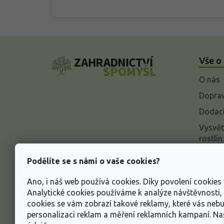
Z
á
Vše o
p
a
O nás
t
í
Doprav
Dodací
Vysvět
rostlin
Odstou
Podělíte se s námi o vaše cookies?
Rekla
Ano, i náš web používá cookies. Díky povolení cookie
Inform
Analytické cookies používáme k analýze návštěvnosti
údajů
cookies se vám zobrazí takové reklamy, které vás neb
Obcho
personalizaci reklam a měření reklamních kampaní. N