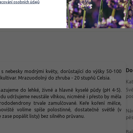
cování osobních údajů
ší keř o něco vyšší. Hustý, nízký
skalek, vřesovišť i menších nád
lštářovitý růst se hodí do
Vyžaduje kyselou, humózní půd
Do košíku
Do košíku
ek, nádob, předních okrajů
polostinné místo, kde vynikne j
nů i mezi kameny. Drobné
sytá barva. Oproti běžnějším vy
lé listy zůstávají zelené po celý
kultivarům dodává výsadbě jemn
a v zimě mohou získat lehce
strukturu a stabilní celoroční ef
urový nádech. Krásně doplní
y, borůvky, zakrslé jehličnany,
adiny a světlé azalky. V malé
adě přinese výrazný efekt bez
ku na mnoho místa.
Do
r s nebesky modrými květy, dorůstající do výšky 50-100
 kultivar. Mrazuodolný do zhruba - 20 stupňů Celsia.
Kat
Svě
zujeme do lehké, živné a hlavně kyselé půdy (pH 4-5).
po
 Půdu udržujeme neustále vlhkou, nicméně i přesto by měla
rododendrony trvale zamulčované. Keře koření mělce,
noviště volíme spíše polostinné, dostatečně světlé (v
Ná
e zase popálit listy) bez silného průvanu.
pěs
Bal