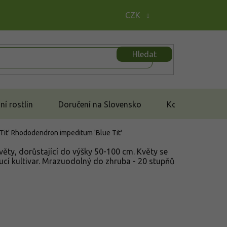
CZK
Hledat
í rostlin
Doručení na Slovensko
Kontakt
Tit'
Rhododendron impeditum 'Blue Tit'
ěty, dorůstající do výšky 50-100 cm. Květy se
oucí kultivar. Mrazuodolný do zhruba - 20 stupňů