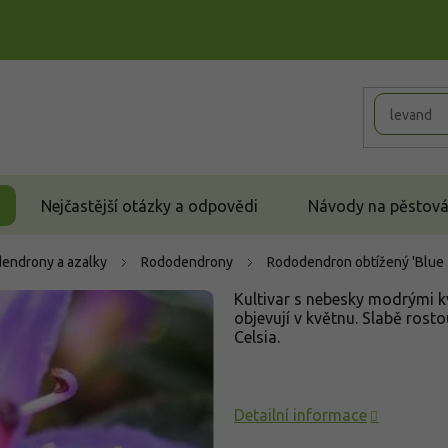
Nejčastější otázky a odpovědi
Návody na pěstován
endrony a azalky
Rododendrony
Rododendron obtížený 'Blue 
Kultivar s nebesky modrými kv
objevují v květnu. Slabě rost
Celsia.
Detailní informace