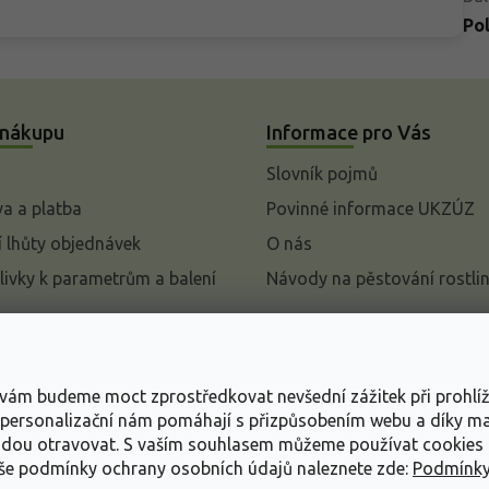
Po
 nákupu
Informace pro Vás
Slovník pojmů
a a platba
Povinné informace UKZÚZ
 lhůty objednávek
O nás
livky k parametrům a balení
Návody na pěstování rostli
pení od kupní smlouvy
mace
s vám budeme moct zprostředkovat nevšední zážitek při prohlí
ace o ochraně osobních
, personalizační nám pomáhají s přizpůsobením webu a díky 
udou otravovat.
S vaším souhlasem můžeme používat cookies 
dní podmínky
aše podmínky ochrany osobních údajů naleznete zde:
Podmínky