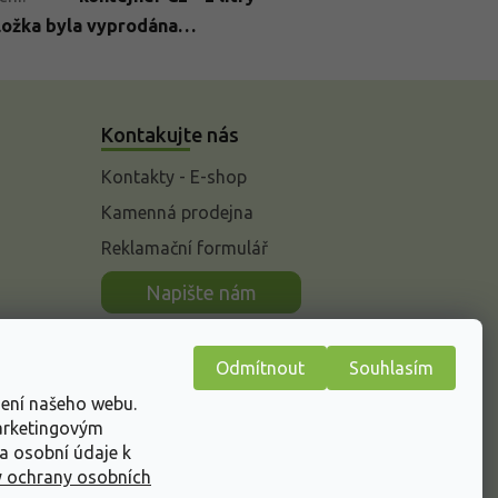
ložka byla vyprodána…
Kontakujte nás
Kontakty - E-shop
Kamenná prodejna
Reklamační formulář
n
Napište nám
Odmítnout
Souhlasím
žení našeho webu.
marketingovým
a osobní údaje k
 ochrany osobních