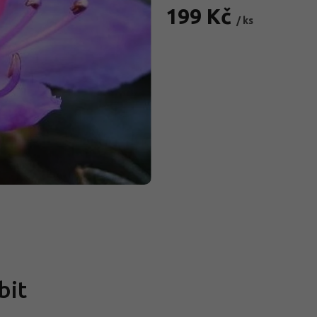
199 Kč
/ ks
Měrná
cena:
bit