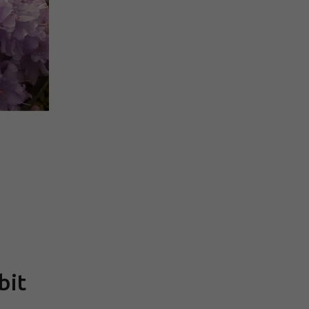
Měrná
cena:
bit