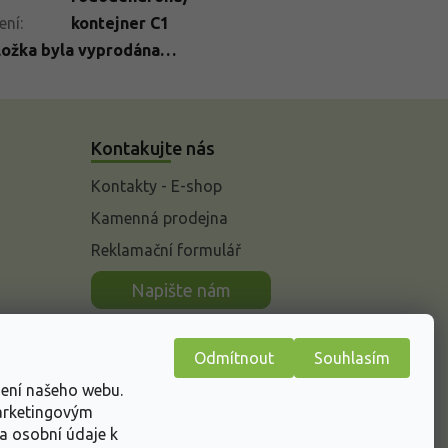
ení
:
kontejner C1
ložka byla vyprodána…
Kontakujte nás
Kontakty - E-shop
Kamenná prodejna
Reklamační formulář
n
Napište nám
Odmítnout
Souhlasím
žení našeho webu.
marketingovým
a osobní údaje k