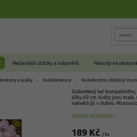
Nejčastější otázky a odpovědi
Návody na pěstován
endrony a azalky
Rododendrony
Rododendron obtížený 'Krum
Stálezelený keř kompaktního, 
šířky 60 cm. Květy jsou malé, 
nakvétá již v dubnu. Mrazuvz
Detailní informace
189 Kč
/ ks