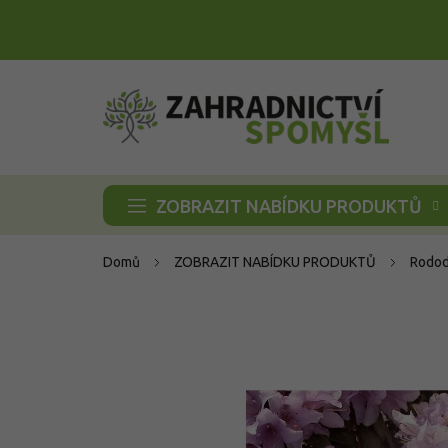
Přejít
na
obsah
ZOBRAZIT NABÍDKU PRODUKTŮ
Domů
ZOBRAZIT NABÍDKU PRODUKTŮ
Rodod