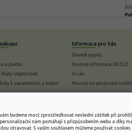
Bal
Po
 nákupu
Informace pro Vás
Slovník pojmů
a a platba
Povinné informace UKZÚZ
 lhůty objednávek
O nás
livky k parametrům a balení
Návody na pěstování rostli
pení od kupní smlouvy
mace
s vám budeme moct zprostředkovat nevšední zážitek při prohlí
ace o ochraně osobních
, personalizační nám pomáhají s přizpůsobením webu a díky 
udou otravovat.
S vaším souhlasem můžeme používat cookies 