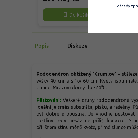
květy. Rostlina je odolná, vyžaduje
star
Zásady zpra
jen minimální údržbu a dobře roste
a po
Do košíku
také v nádobách. Oproti běžnějšímu
skal
typu jako třeba 'Ramapo' působí
záho
jemněji a má světlejší květy. Nejlépe
lesk
prospívá v polostínu a kyselé,
rok 
humózní půdě.
purp
Popis
Diskuze
vřes
kapr
zahr
náro
Rododendron obtížený 'Krumlov' -
stáleze
výšky 40 cm a šířky 60 cm. Květy jsou malé, 
dubnu. Mrazuvzdorný do -24°C.
Pěstování:
Veškeré druhy rododendronů vysa
Ideální je směs substrátu, písku, a rašeliny.
být dobře propustná. Je vhodné pěstovat 
rostliny tedy nesázíme příliš hluboko. Sta
přílišném stínu méně kvete, přímé slunce může