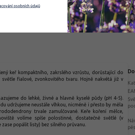
ší keř o něco vyšší. Hustý, nízký
skalek, vřesovišť i menších nád
cování osobních údajů
lštářovitý růst se hodí do
Vyžaduje kyselou, humózní půd
Do košíku
Do košíku
ek, nádob, předních okrajů
polostinné místo, kde vynikne j
nů i mezi kameny. Drobné
sytá barva. Oproti běžnějším vy
lé listy zůstávají zelené po celý
kultivarům dodává výsadbě jemn
a v zimě mohou získat lehce
strukturu a stabilní celoroční ef
urový nádech. Krásně doplní
y, borůvky, zakrslé jehličnany,
adiny a světlé azalky. V malé
adě přinese výrazný efekt bez
ku na mnoho místa.
Do
lený keř kompaktního, zakrslého vzrůstu, dorůstající do
světle fialové, zvonkovitého tvaru. Hojně nakvétá již v
Kat
EA
zujeme do lehké, živné a hlavně kyselé půdy (pH 4-5).
Svě
 Půdu udržujeme neustále vlhkou, nicméně i přesto by měla
po
rododendrony trvale zamulčované. Keře koření mělce,
noviště volíme spíše polostinné, dostatečně světlé (v
Ná
 zase popálit listy) bez silného průvanu.
pěs