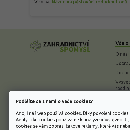
Více na:
Návod na pěstování rododendronů
Z
á
Vše o
p
a
O nás
t
í
Doprav
Dodací
Vysvět
rostlin
Odstou
Podělíte se s námi o vaše cookies?
Rekla
Ano, i náš web používá cookies. Díky povolení cookie
Inform
Analytické cookies používáme k analýze návštěvnosti
údajů
cookies se vám zobrazí takové reklamy, které vás neb