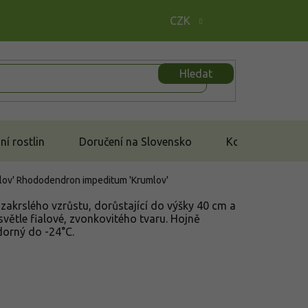
CZK
Hledat
í rostlin
Doručení na Slovensko
Kontakt
lov'
Rhododendron impeditum 'Krumlov'
zakrslého vzrůstu, dorůstající do výšky 40 cm a
světle fialové, zvonkovitého tvaru. Hojně
dorný do -24°C.