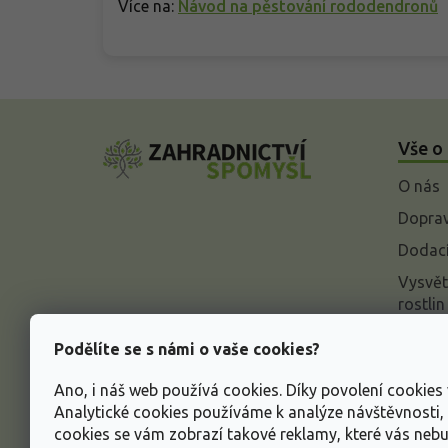
Více na:
Návod na pěstování rododendronů
Z
á
Vše o
p
a
O nás
t
í
Doprav
Dodací
Vysvět
rostlin
Odstou
Podělíte se s námi o vaše cookies?
Rekla
Ano, i náš web používá cookies. Díky povolení cookie
Inform
Analytické cookies používáme k analýze návštěvnosti
údajů
cookies se vám zobrazí takové reklamy, které vás neb