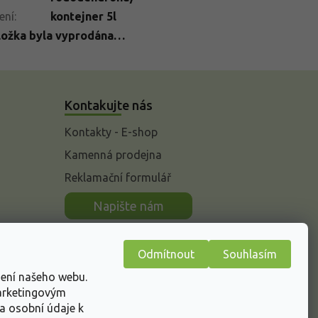
ení
:
kontejner 5l
ložka byla vyprodána…
Kontakujte nás
Kontakty - E-shop
Kamenná prodejna
Reklamační formulář
n
Napište nám
Odmítnout
Souhlasím
žení našeho webu.
marketingovým
a osobní údaje k