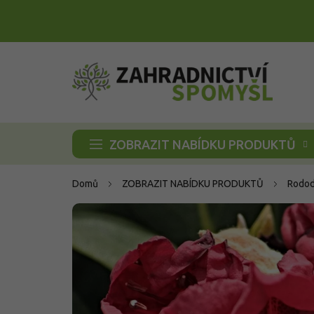
Přejít
na
obsah
ZOBRAZIT NABÍDKU PRODUKTŮ
Domů
ZOBRAZIT NABÍDKU PRODUKTŮ
Rodod