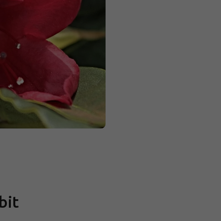
Měrná
cena:
bit