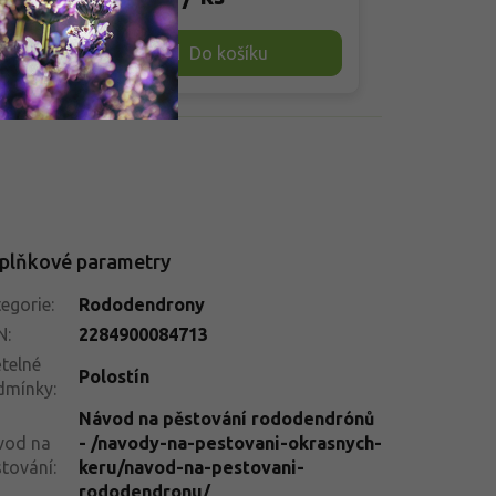
mrazuvzdornosti do -24 °C se
polostinných 
ších
uplatňuje i v chladnějších polohách.
vynikne mezi
Do košíku
ným
Vhodný je do polostínu,
stínomilnými 
vřesovištních kompozic a menších
v kyselé, hu
k.
zahrad, kde vynikne jemným
dostatkem vl
kontrastem stálezeleného olistění
mrazuvzdorno
a sytých barev květů.
plňkové parametry
egorie
:
Rododendrony
N
:
2284900084713
telné
Polostín
dmínky
:
Návod na pěstování rododendrónů
vod na
- /navody-na-pestovani-okrasnych-
tování
:
keru/navod-na-pestovani-
rododendronu/