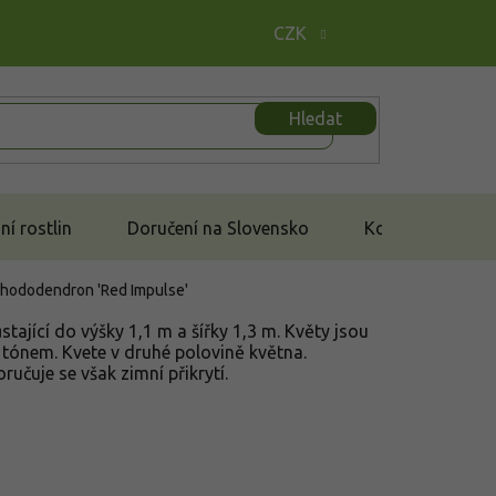
CZK
Hledat
í rostlin
Doručení na Slovensko
Kontakt
hododendron 'Red Impulse'
ající do výšky 1,1 m a šířky 1,3 m. Květy jsou
tónem. Kvete v druhé polovině května.
čuje se však zimní přikrytí.