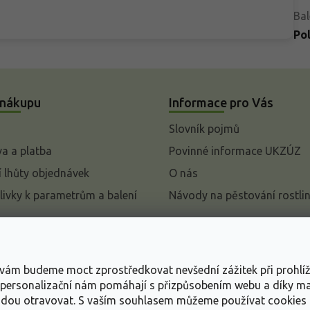
Bal
Po
 nákupu
Informace pro Vás
Slovník pojmů
a a platba
Povinné informace UKZÚZ
 lhůty objednávek
O nás
livky k parametrům a balení
Návody na pěstování rostli
pení od kupní smlouvy
mace
s vám budeme moct zprostředkovat nevšední zážitek při prohlí
ace o ochraně osobních
, personalizační nám pomáhají s přizpůsobením webu a díky 
udou otravovat.
S vaším souhlasem můžeme používat cookies 