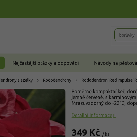
Nejčastější otázky a odpovědi
Návody na pěstován
endrony a azalky
Rododendrony
Rododendron 'Red Impulse'
R
Poměrně kompaktní keř, dorůst
jemně červené, s karmínovým 
Mrazuvzdorný do -22°C, doporu
Detailní informace
349 Kč
/ ks