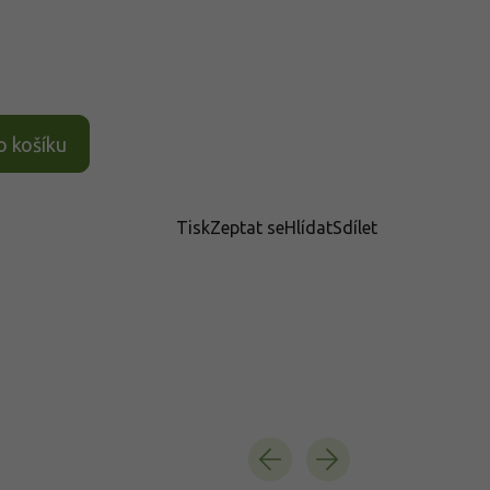
o košíku
Tisk
Zeptat se
Hlídat
Sdílet