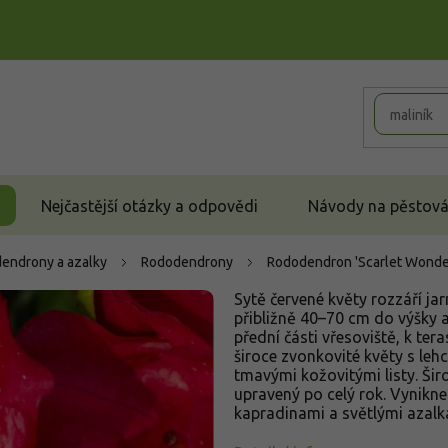
Nejčastější otázky a odpovědi
Návody na pěstován
endrony a azalky
Rododendrony
Rododendron 'Scarlet Wonde
Sytě červené květy rozzáří ja
přibližně 40–70 cm do výšky a
přední části vřesoviště, k te
široce zvonkovité květy s leh
tmavými kožovitými listy. Ši
upravený po celý rok. Vynikne
kapradinami a světlými azalk