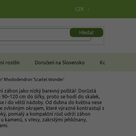
CZK
Hledat
í rostlin
Doručení na Slovensko
Kontakt
r'
Rhododendron 'Scarlet Wonder'
rní záhon jako nízký barevný polštář. Dorůstá
 90–120 cm do šířky, proto se hodí do skalek,
rase i do větší nádoby. Od dubna do května nese
ce zvlněným okrajem, které výrazně kontrastují s
roký, pomalý a kompaktní růst udrží záhon
 u kamenů, s vřesy, zakrslými jehličnany,
ami.