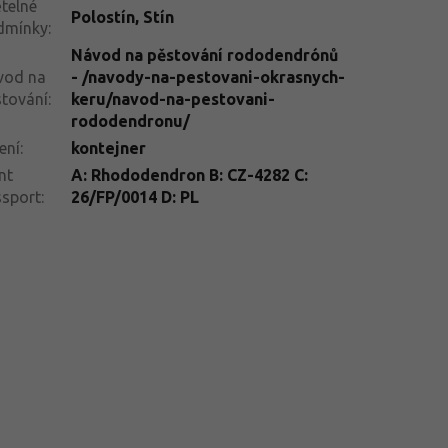
telné
Polostín
,
Stín
dmínky
:
Návod na pěstování rododendrónů
vod na
- /navody-na-pestovani-okrasnych-
tování
:
keru/navod-na-pestovani-
rododendronu/
ení
:
kontejner
nt
A: Rhododendron B: CZ-4282 C:
ssport
:
26/FP/0014 D: PL