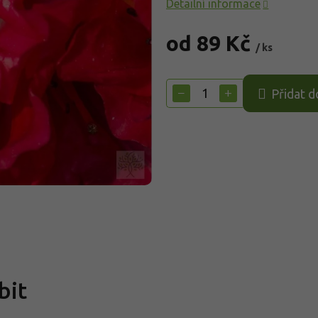
Detailní informace
od
89 Kč
/ ks
Měrná
cena:
−
+
Přidat d
bit