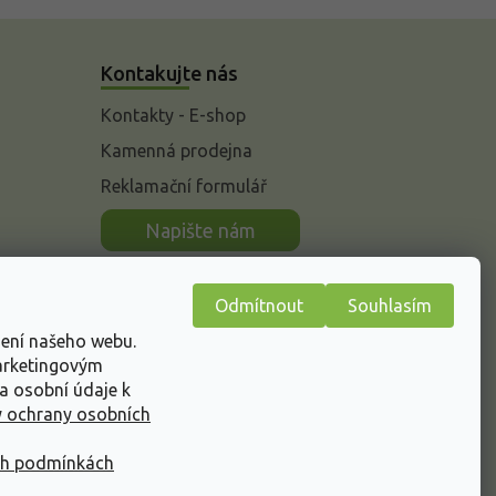
Kontakujte nás
Kontakty - E-shop
Kamenná prodejna
Reklamační formulář
n
Napište nám
Odmítnout
Souhlasím
žení našeho webu.
marketingovým
a osobní údaje k
 ochrany osobních
ch podmínkách