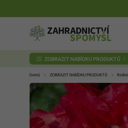
Přejít
na
obsah
ZOBRAZIT NABÍDKU PRODUKTŮ
Domů
ZOBRAZIT NABÍDKU PRODUKTŮ
Rodod