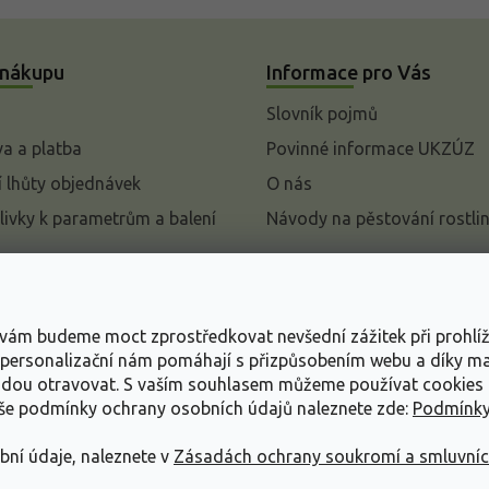
 nákupu
Informace pro Vás
Slovník pojmů
a a platba
Povinné informace UKZÚZ
 lhůty objednávek
O nás
livky k parametrům a balení
Návody na pěstování rostli
pení od kupní smlouvy
mace
s vám budeme moct zprostředkovat nevšední zážitek při prohlí
ace o ochraně osobních
, personalizační nám pomáhají s přizpůsobením webu a díky 
udou otravovat.
S vaším souhlasem můžeme používat cookies 
dní podmínky
aše podmínky ochrany osobních údajů naleznete zde:
Podmínky
bní údaje, naleznete v
Zásadách ochrany soukromí a smluvní