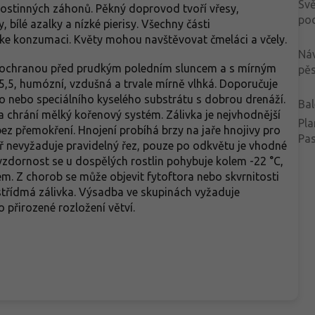
Svě
lostinných záhonů. Pěkný doprovod tvoří vřesy,
po
 bílé azalky a nízké pierisy. Všechny části
ke konzumaci. Květy mohou navštěvovat čmeláci a včely.
Ná
s ochranou před prudkým poledním sluncem a s mírným
pěs
5,5, humózní, vzdušná a trvale mírně vlhká. Doporučuje
o nebo speciálního kyselého substrátu s dobrou drenáží.
Bal
 a chrání mělký kořenový systém. Zálivka je nejvhodnější
Pla
přemokření. Hnojení probíhá brzy na jaře hnojivy pro
Pa
 nevyžaduje pravidelný řez, pouze po odkvětu je vhodné
zdornost se u dospělých rostlin pohybuje kolem -22 °C,
m. Z chorob se může objevit fytoftora nebo skvrnitosti
 střídmá zálivka. Výsadba ve skupinách vyžaduje
o přirozené rozložení větví.