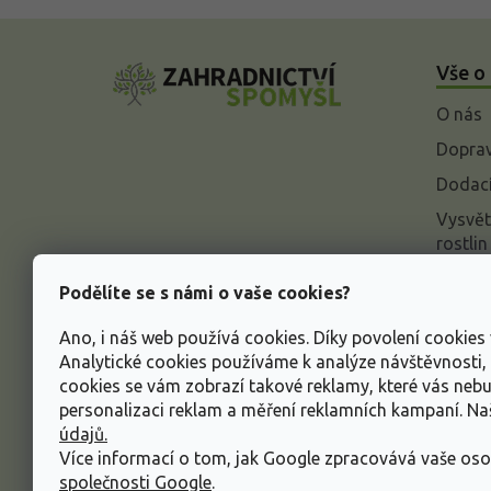
Z
á
Vše o
p
a
O nás
t
í
Doprav
Dodací
Vysvět
rostlin
Odstou
Podělíte se s námi o vaše cookies?
Rekla
Ano, i náš web používá cookies. Díky povolení cookie
Inform
Analytické cookies používáme k analýze návštěvnosti
údajů
cookies se vám zobrazí takové reklamy, které vás neb
Obcho
personalizaci reklam a měření reklamních kampaní. N
údajů.
Více informací o tom, jak Google zpracovává vaše oso
společnosti Google
.