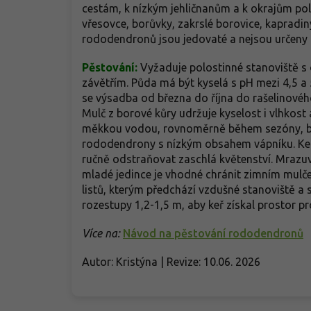
cestám, k nízkým jehličnanům a k okrajům po
vřesovce, borůvky, zakrslé borovice, kapradiny,
rododendronů jsou jedovaté a nejsou určeny 
Pěstování:
Vyžaduje polostinné stanoviště 
závětřím. Půda má být kyselá s pH mezi 4,5 a 
se výsadba od března do října do rašelinovéh
Mulč z borové kůry udržuje kyselost i vlhkost
měkkou vodou, rovnoměrně během sezóny, bez 
rododendrony s nízkým obsahem vápníku. Keř
ručně odstraňovat zaschlá květenství. Mrazuv
mladé jedince je vhodné chránit zimním mulče
listů, kterým předchází vzdušné stanoviště a
rozestupy 1,2-1,5 m, aby keř získal prostor pr
Více na:
Návod na pěstování rododendronů
Autor: Kristýna | Revize: 10.06. 2026