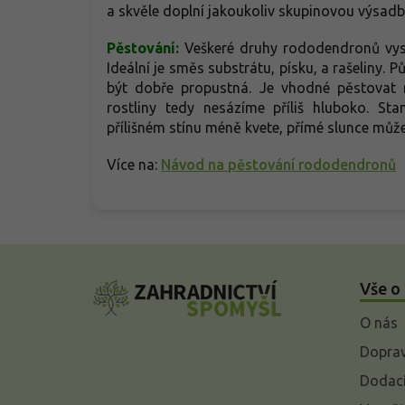
a skvěle doplní jakoukoliv skupinovou výsad
Pěstování:
Veškeré druhy rododendronů vysa
Ideální je směs substrátu, písku, a rašeliny.
být dobře propustná. Je vhodné pěstovat 
rostliny tedy nesázíme příliš hluboko. Sta
přílišném stínu méně kvete, přímé slunce může
Více na:
Návod na pěstování rododendronů
Z
á
Vše o
p
a
O nás
t
í
Doprav
Dodací