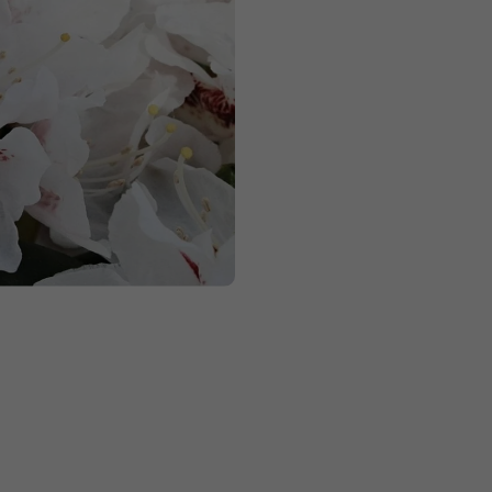
Měrná
cena: