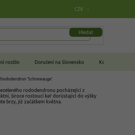
CZK
Hledat
í rostlin
Doručení na Slovensko
Kontakt
Rhododendron 'Schneeauge'
álezeleného rododendronu pocházející z
tní, široce rostoucí keř dorůstající do výšky
te brzy, již začátkem května.