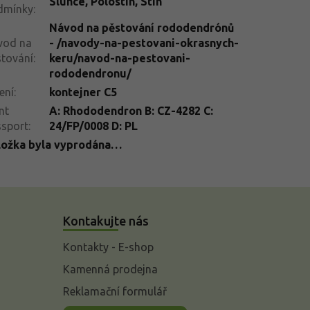
Slunce
,
Polostín
,
Stín
dmínky
:
Návod na pěstování rododendrónů
vod na
- /navody-na-pestovani-okrasnych-
tování
:
keru/navod-na-pestovani-
rododendronu/
ení
:
kontejner C5
nt
A: Rhododendron B: CZ-4282 C:
ssport
:
24/FP/0008 D: PL
ložka byla vyprodána…
Kontakujte nás
Kontakty - E-shop
Kamenná prodejna
Reklamační formulář