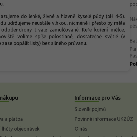
bu.
po
zujeme do lehké, živné a hlavně kyselé půdy (pH 4-5).
Ná
 Půdu udržujeme neustále vlhkou, nicméně i přesto by měla
pěs
rododendrony trvale zamulčované. Keře koření mělce,
noviště volíme spíše polostinné, dostatečně světlé (v
Bal
 zase popálit listy) bez silného průvanu.
Pla
Pa
Po
 nákupu
Informace pro Vás
Slovník pojmů
a a platba
Povinné informace UKZÚZ
 lhůty objednávek
O nás