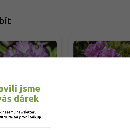
bit
avili jsme
vás dárek
dodendron obtížený
Rododendron 'Blattgold
ipe'
Rhododendron hybridum
'Blattgold'
dodendron impeditum
 k našemu newsletteru 
pe'
vu 10 % na první nákup
.
adem
Skladem