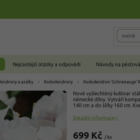
Nejčastější otázky a odpovědi
Návody na pěstován
endrony a azalky
Rododendrony
Rododendron 'Schneeauge'
Nově vyšlechtěný kultivar st
německé dílny. Vytváří kompak
140 cm a do šířky 160 cm. Kve
Detailní informace
699 Kč
/ ks