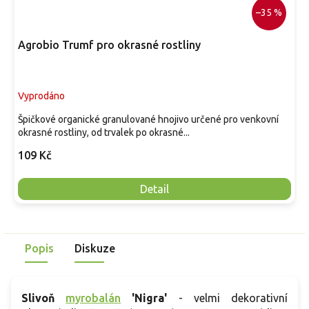
–35 %
Agrobio Trumf pro okrasné rostliny
Vyprodáno
Špičkové organické granulované hnojivo určené pro venkovní
okrasné rostliny, od trvalek po okrasné...
109 Kč
Detail
Popis
Diskuze
Slivoň
myrobalán
'Nigra'
- velmi dekorativní