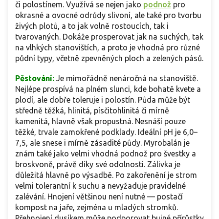
či polostínem. Využívá se nejen jako
podnož
pro
okrasné a ovocné odrůdy slivoní, ale také pro tvorbu
živých plotů, a to jak volně rostoucích, tak i
tvarovaných. Dokáže prosperovat jak na suchých, tak
na vlhkých stanovištích, a proto je vhodná pro různé
půdní typy, včetně zpevněných ploch a zelených pásů.
Pěstování:
Je mimořádně nenáročná na stanoviště.
Nejlépe prospívá na plném slunci, kde bohatě kvete a
plodí, ale dobře toleruje i polostín. Půda může být
středně těžká, hlinitá, písčitohlinitá či mírně
kamenitá, hlavně však propustná. Nesnáší pouze
těžké, trvale zamokřené podklady. Ideální pH je 6,0–
7,5, ale snese i mírně zásadité půdy. Myrobalán je
znám také jako velmi vhodná podnož pro švestky a
broskvoně, právě díky své odolnosti. Zálivka je
důležitá hlavně po výsadbě. Po zakořenění je strom
velmi tolerantní k suchu a nevyžaduje pravidelné
zalévání. Hnojení většinou není nutné — postačí
kompost na jaře, zejména u mladých stromků.
Přehnojení dusíkem může podporovat bujné přírůstky