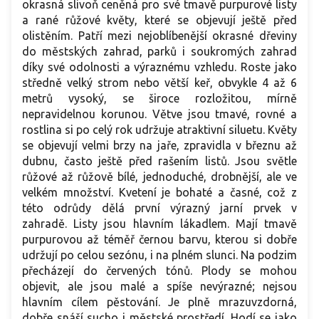
okrasná slivoň ceněná pro své tmavě purpurové listy
a rané růžové květy, které se objevují ještě před
olistěním. Patří mezi nejoblíbenější okrasné dřeviny
do městských zahrad, parků i soukromých zahrad
díky své odolnosti a výraznému vzhledu. Roste jako
středně velký strom nebo větší keř, obvykle 4 až 6
metrů vysoký, se široce rozložitou, mírně
nepravidelnou korunou. Větve jsou tmavé, rovné a
rostlina si po celý rok udržuje atraktivní siluetu. Květy
se objevují velmi brzy na jaře, zpravidla v březnu až
dubnu, často ještě před rašením listů. Jsou světle
růžové až růžově bílé, jednoduché, drobnější, ale ve
velkém množství. Kvetení je bohaté a časné, což z
této odrůdy dělá první výrazný jarní prvek v
zahradě. Listy jsou hlavním lákadlem. Mají tmavě
purpurovou až téměř černou barvu, kterou si dobře
udržují po celou sezónu, i na plném slunci. Na podzim
přecházejí do červených tónů. Plody se mohou
objevit, ale jsou malé a spíše nevýrazné; nejsou
hlavním cílem pěstování. Je plně mrazuvzdorná,
dobře snáší sucho i městské prostředí. Hodí se jako