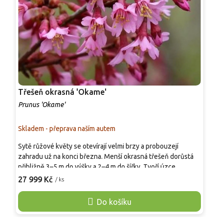
Třešeň okrasná 'Okame'
S
Prunus 'Okame'
P
Skladem - přeprava naším autem
S
Sytě růžové květy se otevírají velmi brzy a probouzejí
A
zahradu už na konci března. Menší okrasná třešeň dorůstá
š
přibližně 3–5 m do výšky a 2–4 m do šířky. Tvoří úzce
r
oválnou až později zaoblenou korunu, která se hodí i do
27 999 Kč
/ ks
j
o
menších zahrad, předzahrádek a dvorů. Květy jsou
p
jednoduché, růžové až karmínově růžové, jemně vonné a
Do košíku
d
cenné pro první opylovače. Listy raší bronzově, v létě jsou
zelené a na podzim se barví oranžově až červeně. Vynikne