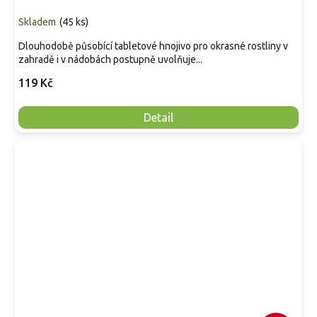
Skladem
(
45 ks
)
Dlouhodobě působící tabletové hnojivo pro okrasné rostliny v
zahradě i v nádobách postupně uvolňuje...
119 Kč
Detail