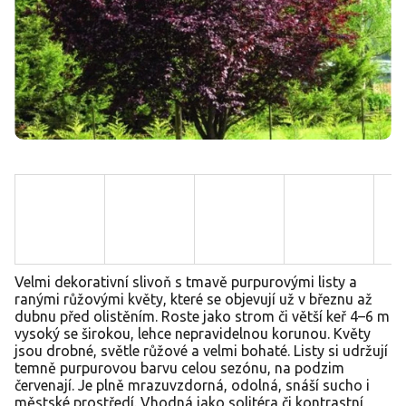
Velmi dekorativní slivoň s tmavě purpurovými listy a
ranými růžovými květy, které se objevují už v březnu až
dubnu před olistěním. Roste jako strom či větší keř 4–6 m
vysoký se širokou, lehce nepravidelnou korunou. Květy
jsou drobné, světle růžové a velmi bohaté. Listy si udržují
temně purpurovou barvu celou sezónu, na podzim
červenají. Je plně mrazuvzdorná, odolná, snáší sucho i
městské prostředí. Vhodná jako solitéra či kontrastní