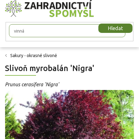
Přejít
na
obsah
Hledat
Sakury - okrasné slivoně
Slivoň myrobalán 'Nigra'
Prunus cerasifera 'Nigra'