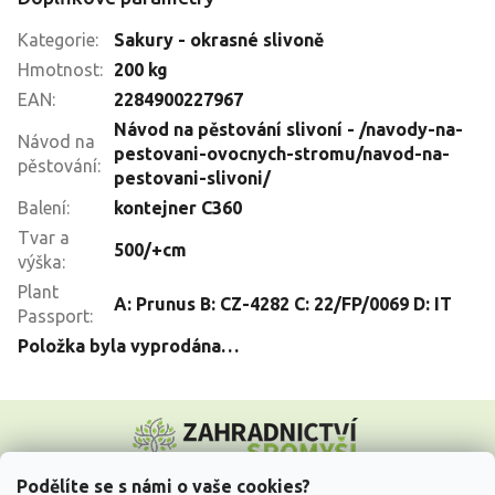
Kategorie
:
Sakury - okrasné slivoně
Hmotnost
:
200 kg
EAN
:
2284900227967
Návod na pěstování slivoní - /navody-na-
Návod na
pestovani-ovocnych-stromu/navod-na-
pěstování
:
pestovani-slivoni/
Balení
:
kontejner C360
Tvar a
500/+cm
výška
:
Plant
A: Prunus B: CZ-4282 C: 22/FP/0069 D: IT
Passport
:
Položka byla vyprodána…
Z
á
p
a
Podělíte se s námi o vaše cookies?