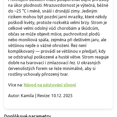
na úkor plodnosti. Mrazuvzdornost je výtečná, běžně
do –25 °C i méně, snáší i drsnější zimy. Jediným
rizikem mohou být pozdní jarní mrazíky, které někdy
poškodí květy, protože rozkvétá velmi brzy. Strom je
celkově velmi odolný vůči chorobám a škůdcům,
občas se může objevit mšice, puchrovitost plodů
nebo moniliová spála, zejména při deštivém jaru, ale
většinou nejde o vážné ohrožení. Řez není
komplikovaný — provádí se většinou v předjaří, kdy
se odstraňují poškozené a husté větve. Strom reaguje
dobře na tvarovací i zmlazovací řez. U okrasných
červenolistých forem se řeže minimálně, aby si
rostliny uchovaly přirozený tvar.
Více na:
Návod na pěstování slivoní
Autor: Kamila | Revize: 10.12. 2025
Doplňkové parametry