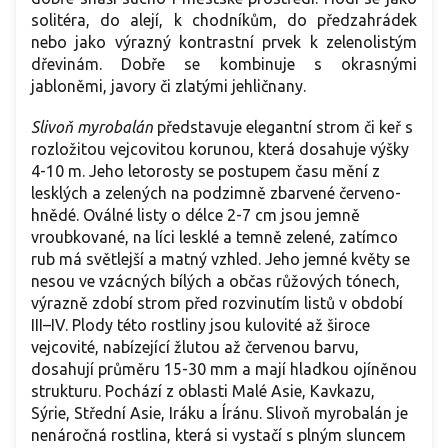
solitéra, do alejí, k chodníkům, do předzahrádek
nebo jako výrazný kontrastní prvek k zelenolistým
dřevinám. Dobře se kombinuje s okrasnými
jabloněmi, javory či zlatými jehličnany.
Slivoň myrobalán
představuje elegantní strom či keř s
rozložitou vejcovitou korunou, která dosahuje výšky
4-10 m. Jeho letorosty se postupem času mění z
lesklých a zelených na podzimně zbarvené červeno-
hnědé. Oválné listy o délce 2-7 cm jsou jemně
vroubkované, na líci lesklé a temně zelené, zatímco
rub má světlejší a matný vzhled. Jeho jemné květy se
nesou ve vzácných bílých a občas růžových tónech,
výrazně zdobí strom před rozvinutím listů v období
III–IV. Plody této rostliny jsou kulovité až široce
vejcovité, nabízející žlutou až červenou barvu,
dosahují průměru 15-30 mm a mají hladkou ojíněnou
strukturu. Pochází z oblasti Malé Asie, Kavkazu,
Sýrie, Střední Asie, Iráku a Íránu. Slivoň myrobalán je
nenáročná rostlina, která si vystačí s plným sluncem