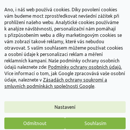
t
Vše o nákupu
í
Ano, i náš web používá cookies. Díky povolení cookies
vám budeme moct zprostředkovat nevšední zážitek při
prohlížení našeho webu. Analytické cookies používáme
Informace pro Vás
k analýze návštěvnosti, personalizační nám pomáhají
s přizpůsobením webu a díky marketingovým cookies se
Kontakujte nás
vám zobrazí takové reklamy, které vás nebudou
otravovat.
S vaším souhlasem můžeme používat cookies
a osobní údaje k personalizaci reklam a měření
reklamních kampaní. Naše podmínky ochrany osobních
údajů naleznete zde:
Podmínky ochrany osobních údajů.
Více informací o tom, jak Google zpracovává vaše osobní
údaje, naleznete v
Zásadách ochrany soukromí a
smluvních podmínkách společnosti Google
.
Vytvořil Shoptet
Nastavení
Copyright 2026
Zahradnictví Spomyšl
. Všechna práva
Odmítnout
Souhlasím
vyhrazena.