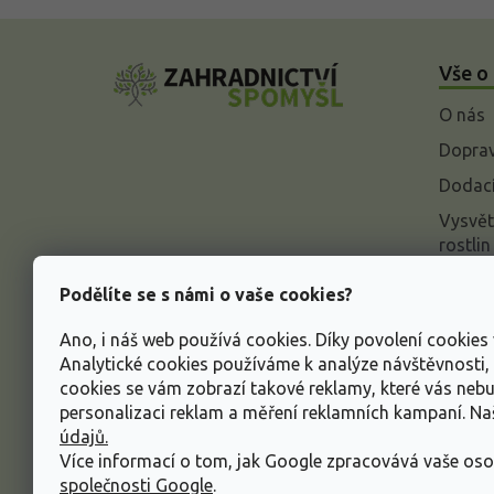
Z
á
Vše o
p
a
O nás
t
í
Doprav
Dodací
Vysvět
rostlin
Odstou
Podělíte se s námi o vaše cookies?
Rekla
Ano, i náš web používá cookies. Díky povolení cookie
Inform
Analytické cookies používáme k analýze návštěvnosti
údajů
cookies se vám zobrazí takové reklamy, které vás neb
Obcho
personalizaci reklam a měření reklamních kampaní. N
údajů.
Více informací o tom, jak Google zpracovává vaše oso
společnosti Google
.