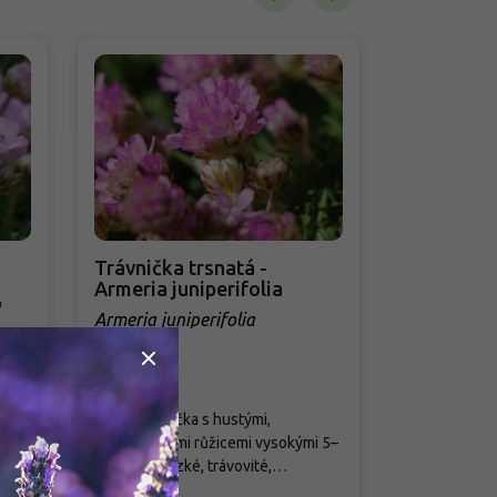
Trávnička trsnatá -
Čechrava
Armeria juniperifolia
'Cattleya' 
'
ar
Armeria juniperifolia
Astilbe x ar
Skladem
PŘEDOBJED
ivar
Nízká skalnička s hustými,
Romantický ku
polštářovitými růžicemi vysokými 5–
pro stinná a 
10 cm. Má úzké, trávovité,
Dorůstá do vý
.
stálezelené listy a na jaře bohatě