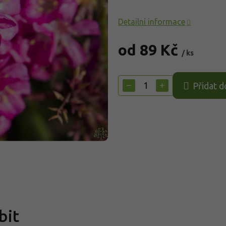
Detailní informace
od
89 Kč
/ ks
Měrná
cena:
−
+
Přidat d
bit