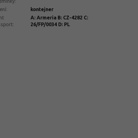
dmínky
:
ení
:
kontejner
nt
A: Armeria B: CZ-4282 C:
ssport
:
26/FP/0034 D: PL