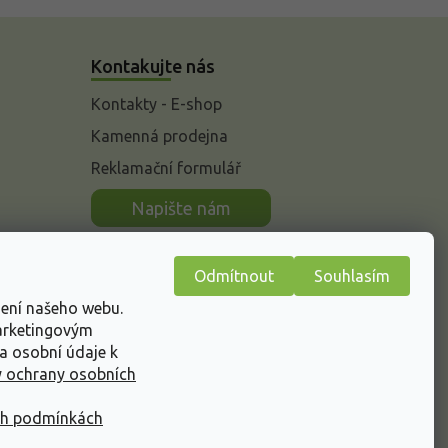
Kontakujte nás
Kontakty - E-shop
Kamenná prodejna
Reklamační formulář
n
Napište nám
Odmítnout
Souhlasím
žení našeho webu.
marketingovým
a osobní údaje k
 ochrany osobních
ch podmínkách