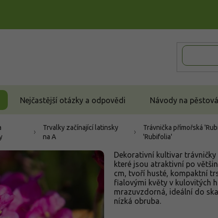
Nejčastější otázky a odpovědi
Návody na pěstován
a
Trvalky začínající latinsky
Trávnička přímořská 'Rubif
y
na A
'Rubifolia'
Dekorativní kultivar trávničk
které jsou atraktivní po větši
cm, tvoří husté, kompaktní tr
fialovými květy v kulovitých 
mrazuvzdorná, ideální do ska
nízká obruba.