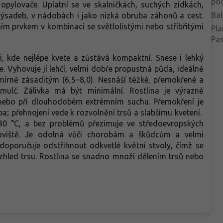
po
í opylovače. Uplatní se ve skalničkách, suchých zídkách,
Bal
výsadeb, v nádobách i jako nízká obruba záhonů a cest.
ím prvkem v kombinaci se světlolistými nebo stříbřitými
Pla
Pa
ci, kde nejlépe kvete a zůstává kompaktní. Snese i lehký
e. Vyhovuje jí lehčí, velmi dobře propustná půda, ideálně
 mírně zásaditým (6,5–8,0). Nesnáší těžké, přemokřené a
ulč. Zálivka má být minimální. Rostlina je výrazně
nebo při dlouhodobém extrémním suchu. Přemokření je
ba; přehnojení vede k rozvolnění trsů a slabšímu kvetení.
0 °C, a bez problémů přezimuje ve středoevropských
viště. Je odolná vůči chorobám a škůdcům a velmi
doporučuje odstřihnout odkvetlé květní stvoly, čímž se
zhled trsu. Rostlina se snadno množí dělením trsů nebo