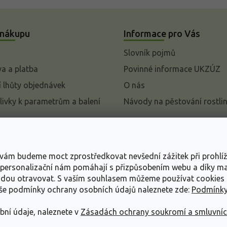
 nákupu
Informace pro Vás
Slovník pojmů
a a platba
Povinné informace UKZÚZ
 lhůty objednávek
O nás
livky k parametrům a balení
Návody na pěstování rostli
pení od kupní smlouvy
mace
s vám budeme moct zprostředkovat nevšední zážitek při prohlí
ace o ochraně osobních
, personalizační nám pomáhají s přizpůsobením webu a díky 
udou otravovat.
S vaším souhlasem můžeme používat cookies 
dní podmínky
aše podmínky ochrany osobních údajů naleznete zde:
Podmínky
bní údaje, naleznete v
Zásadách ochrany soukromí a smluvní