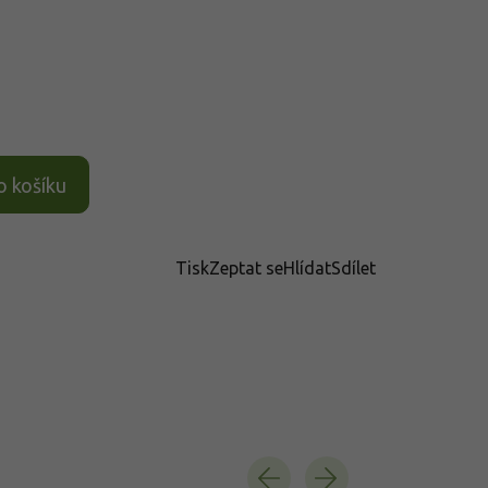
o košíku
Tisk
Zeptat se
Hlídat
Sdílet