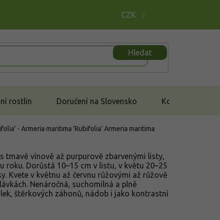
CZK
Hledat
í rostlin
Doručení na Slovensko
Kontakt
olia' - Armeria maritima 'Rubifolia'
Armeria maritima
y s tmavě vínově až purpurově zbarvenými listy,
nu roku. Dorůstá 10–15 cm v listu, v květu 20–25
sy. Kvete v květnu až červnu růžovými až růžově
hlávkách. Nenáročná, suchomilná a plně
lek, štěrkových záhonů, nádob i jako kontrastní