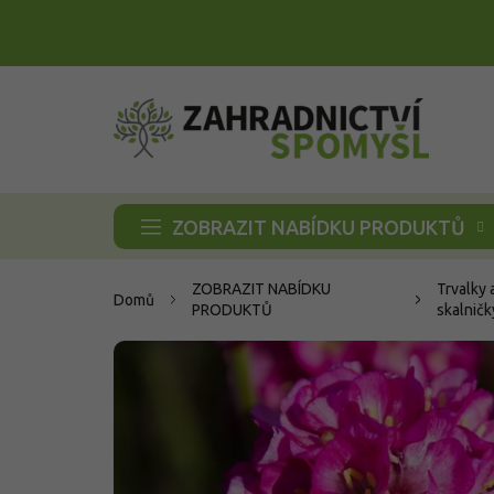
Přejít
na
obsah
ZOBRAZIT NABÍDKU PRODUKTŮ
ZOBRAZIT NABÍDKU
Trvalky 
Domů
PRODUKTŮ
skalničk