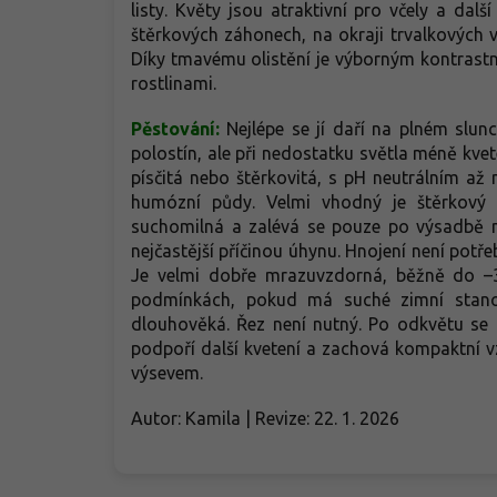
listy. Květy jsou atraktivní pro včely a dalš
štěrkových záhonech, na okraji trvalkových 
Díky tmavému olistění je výborným kontrastn
rostlinami.
Pěstování:
Nejlépe se jí daří na plném slun
polostín, ale při nedostatku světla méně kvet
písčitá nebo štěrkovitá, s pH neutrálním až
humózní půdy. Velmi vhodný je štěrkový m
suchomilná a zalévá se pouze po výsadbě 
nejčastější příčinou úhynu. Hnojení není potře
Je velmi dobře mrazuvzdorná, běžně do –3
podmínkách, pokud má suché zimní stano
dlouhověká. Řez není nutný. Po odkvětu se 
podpoří další kvetení a zachová kompaktní v
výsevem.
Autor: Kamila | Revize: 22. 1. 2026