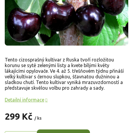
Tento cizosprašný kultivar z Ruska tvoří rozložitou
korunu se sytě zelenými listy a kvete bílými květy
lákajícími opylovače. Ve 4. až 5. třešňovém týdnu přináší
velký kultivar s černou slupkou, šťavnatou dužninou a
sladkou chutí. Tento kultivar vyniká mrazuvzdorností a
představuje skvělou volbu pro zahrady a sady.
Detailní informace
299 Kč
/ ks
Měrná