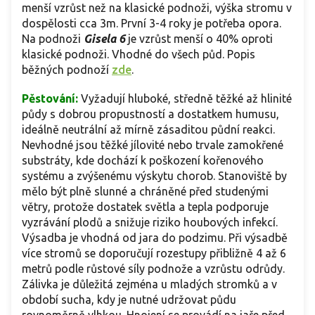
menší vzrůst než na klasické podnoži, výška stromu v
dospělosti cca 3m. První 3-4 roky je potřeba opora.
Na podnoži
Gisela 6
je vzrůst menší o 40% oproti
klasické podnoži. Vhodné do všech půd. Popis
běžných podnoží
zde
.
Pěstování:
Vyžadují hluboké, středně těžké až hlinité
půdy s dobrou propustností a dostatkem humusu,
ideálně neutrální až mírně zásaditou půdní reakci.
Nevhodné jsou těžké jílovité nebo trvale zamokřené
substráty, kde dochází k poškození kořenového
systému a zvýšenému výskytu chorob. Stanoviště by
mělo být plně slunné a chráněné před studenými
větry, protože dostatek světla a tepla podporuje
vyzrávání plodů a snižuje riziko houbových infekcí.
Výsadba je vhodná od jara do podzimu. Při výsadbě
více stromů se doporučují rozestupy přibližně 4 až 6
metrů podle růstové síly podnože a vzrůstu odrůdy.
Zálivka je důležitá zejména u mladých stromků a v
období sucha, kdy je nutné udržovat půdu
rovnoměrně vlhkou. Hnojení se provádí na jaře před