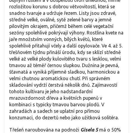
rozložitou korunu s dobrou větvovitostí, která se
snadno tvaruje a udržuje řezem. Listy jsou zdravé,
středně velké, oválné, sytě zelené barvy a jemně
pilovitým okrajem, přičemž během celé vegetační
sezóny spolehlivě pokrývají výhony. Rostlina kvete na
jaře množstvím vonných, bílých květů, které
spolehlivě přitahují včely a další opylovače. Ve 4. až 5.
třešňovém týdnu přináší úrodu, kdy se sklízí středně
velké až velké plody kulovitého tvaru s lesklou, velmi
tmavou až téměř černou slupkou. Dužnina je pevná,
šťavnatá a vyniká příjemně sladkou, harmonickou a
velmi chutnou aromatickou chutí. Při správném
skladování vydrží čerstvá několik dnů. Zajímavostí
tohoto kultivaru je jeho nadstandardní
mrazuvzdornost dřeva a květních pupenů v
kombinaci s typicky tmavou barvou plodů. V
zahradách a sadech se uplatní pro přímou
konzumaci, do dezertů nebo jako užitková solitéra.
Třešeň naroubována na podnoži
Gisela 5
má o 50%