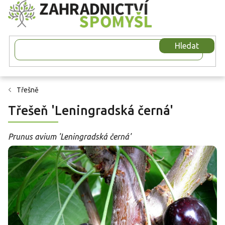
Přejít
na
obsah
Hledat
Třešně
Třešeň 'Leningradská černá'
Prunus avium 'Leningradská černá'