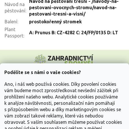
Návod na pěstování třešní - /navody-na-
Návod na
pestovani-ovocnych-stromu/navod-na-
pěstování
:
pestovani-tresni-a-visni/
Balení
:
prostokořenný stromek
Plant
A: Prunus B: CZ-4282 C: 24/FP/0135 D: LT
Passport
:
Z
á
p
a
Podělíte se s námi o vaše cookies?
t
Vše o nákupu
í
Ano, i náš web používá cookies. Díky povolení cookies
vám budeme moct zprostředkovat nevšední zážitek při
prohlížení našeho webu. Analytické cookies používáme
Informace pro Vás
k analýze návštěvnosti, personalizační nám pomáhají
s přizpůsobením webu a díky marketingovým cookies se
Kontakujte nás
vám zobrazí takové reklamy, které vás nebudou
otravovat.
S vaším souhlasem můžeme používat cookies
a osobní údaje k personalizaci reklam a měření