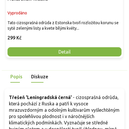
Vyprodáno
Tato cizosprašná odrůda z Estonska tvoří rozložitou korunu se
sytě zelenými listy a kvete bílými květy...
299 Kč
Detail
Popis
Diskuze
Třešeň 'Leningradská černá'
-
cizosprašná odrůda,
která pochází z Ruska a patří k vysoce
mrazuvzdorným a odolným kultivarům vyšlechtěným
pro spolehlivou plodnost i v náročnějších
klimatických podmínkách. Vyznačuje se středně
bujným růstem a v dospělosti tvoří úhlednou, mírně