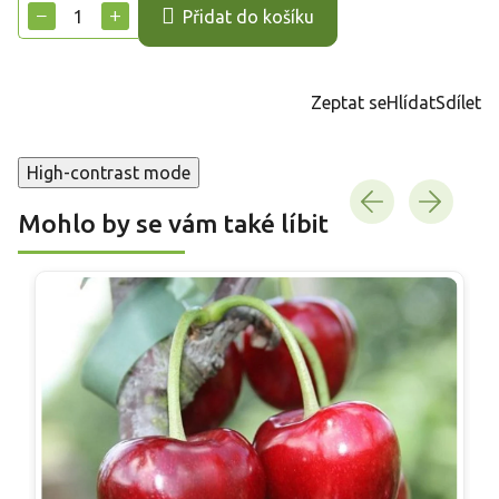
cena:
−
+
Přidat do košíku
Zeptat se
Hlídat
Sdílet
High-contrast mode
Mohlo by se vám také líbit