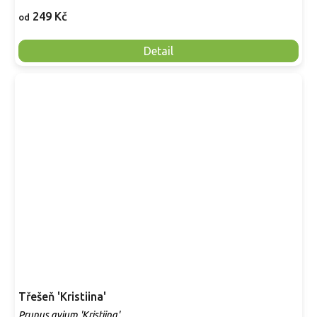
249 Kč
od
Detail
Třešeň 'Kristiina'
Prunus avium 'Kristiina'