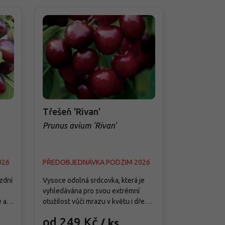
Třešeň 'Rivan'
Třešeň 'M
Prunus avium 'Rivan'
Prunus avi
026
PŘEDOBJEDNÁVKA PODZIM 2026
PŘEDOBJED
zdní
Vysoce odolná srdcovka, která je
Kvalitní angl
,
vyhledávána pro svou extrémní
odrůda srdco
 až
otužilost vůči mrazu v květu i dřevě
pravidelnou 
v kombinaci s raným zráním plodů,
plody a spoleh
od 249 Kč
od 249
/ ks
bíhá
které díky tomu stoprocentně
chladnějších 