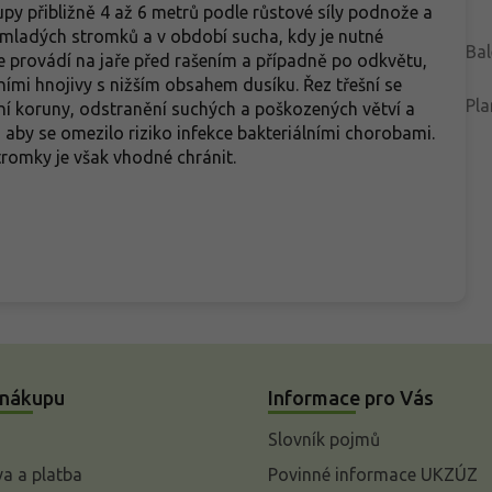
py přibližně 4 až 6 metrů podle růstové síly podnože a
u mladých stromků a v období sucha, kdy je nutné
Bal
 provádí na jaře před rašením a případně po odkvětu,
mi hnojivy s nižším obsahem dusíku. Řez třešní se
Pla
ení koruny, odstranění suchých a poškozených větví a
, aby se omezilo riziko infekce bakteriálními chorobami.
romky je však vhodné chránit.
 nákupu
Informace pro Vás
Slovník pojmů
a a platba
Povinné informace UKZÚZ