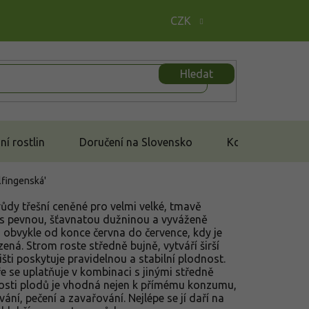
CZK
Hledat
í rostlin
Doručení na Slovensko
Kontakt
lfingenská'
růdy třešní ceněné pro velmi velké, tmavě
 s pevnou, šťavnatou dužninou a vyváženě
á obvykle od konce června do července, kdy je
ená. Strom roste středně bujně, vytváří širší
ti poskytuje pravidelnou a stabilní plodnost.
e se uplatňuje v kombinaci s jinými středně
osti plodů je vhodná nejen k přímému konzumu,
ní, pečení a zavařování. Nejlépe se jí daří na