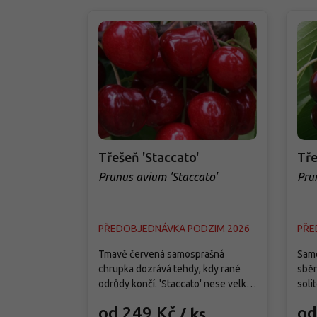
Třešeň 'Staccato'
Tře
Prunus avium 'Staccato'
Pru
PŘEDOBJEDNÁVKA PODZIM 2026
PŘE
Tmavě červená samosprašná
Samo
chrupka dozrává tehdy, kdy rané
sběr
odrůdy končí. 'Staccato' nese velké
soli
pevné plody s lesklou slupkou,
začá
od 249 Kč
od
/ ks
šťavnatou sladkou dužninou a
srdč