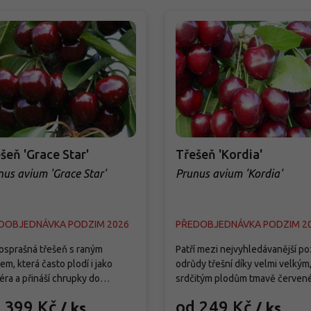
šeň 'Grace Star'
Třešeň 'Kordia'
nus avium 'Grace Star'
Prunus avium 'Kordia'
DOBJEDNÁVKA PODZIM 2026
PŘEDOBJEDNÁVKA PODZIM 2
sprašná třešeň s raným
Patří mezi nejvyhledávanější po
em, která často plodí i jako
odrůdy třešní díky velmi velkým
téra a přináší chrupky do
srdčitým plodům tmavě červené
tku léta. Plody jsou velké,
téměř černé barvy s pevnou,
 399 Kč
od 249 Kč
/ ks
/ ks
ité, při dozrání tmavě červené,
křupavou dužninou. Sklizeň pro