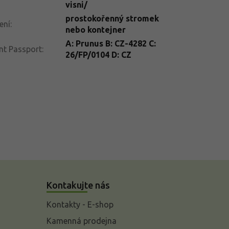
visni/
prostokořenný stromek
ení
:
nebo kontejner
A: Prunus B: CZ-4282 C:
nt Passport
:
26/FP/0104 D: CZ
Kontakujte nás
Kontakty - E-shop
Kamenná prodejna