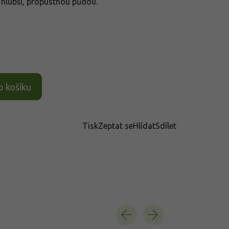
s hlubší, propustnou půdou.
o košíku
Tisk
Zeptat se
Hlídat
Sdílet