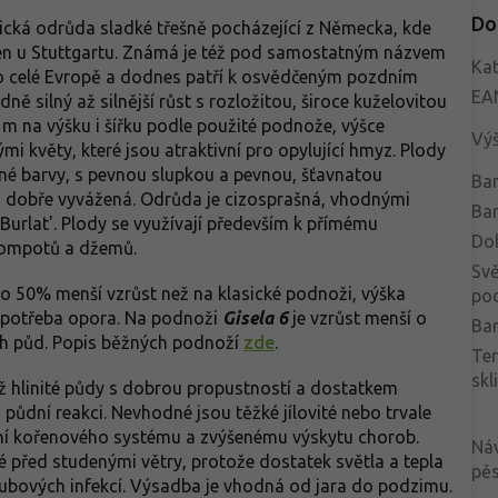
Do
rická odrůda sladké třešně pocházející z Německa, kde
ingen u Stuttgartu. Známá je též pod samostatným názvem
Kat
 po celé Evropě a dodnes patří k osvědčeným pozdním
EA
ně silný až silnější růst s rozložitou, široce kuželovitou
 m na výšku i šířku podle použité podnože, výšce
Vý
mi květy, které jsou atraktivní pro opylující hmyz. Plody
erné barvy, s pevnou slupkou a pevnou, šťavnatou
Bar
u, dobře vyvážená. Odrůda je cizosprašná, vhodnými
Bar
'Burlat'. Plody se využívají především k přímému
Do
 kompotů a džemů.
Svě
 50% menší vzrůst než na klasické podnoži, výška
po
e potřeba opora. Na podnoži
Gisela 6
je vzrůst menší o
Bar
ch půd. Popis běžných podnoží
zde
.
Te
skl
až hlinité půdy s dobrou propustností a dostatkem
půdní reakci. Nevhodné jsou těžké jílovité nebo trvale
ní kořenového systému a zvýšenému výskytu chorob.
Ná
é před studenými větry, protože dostatek světla a tepla
pěs
oubových infekcí. Výsadba je vhodná od jara do podzimu.