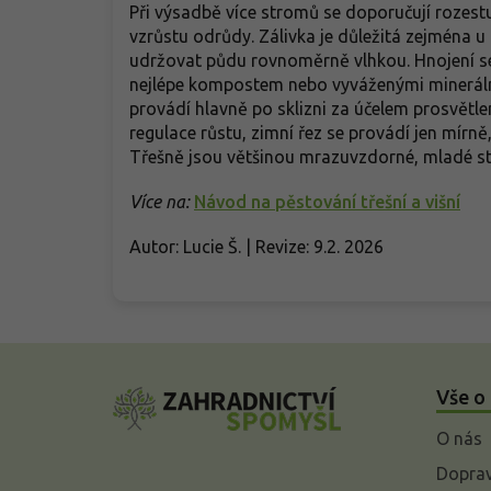
Při výsadbě více stromů se doporučují rozestu
vzrůstu odrůdy. Zálivka je důležitá zejména 
udržovat půdu rovnoměrně vlhkou. Hnojení se
nejlépe kompostem nebo vyváženými minerální
provádí hlavně po sklizni za účelem prosvětl
regulace růstu, zimní řez se provádí jen mírně
Třešně jsou většinou mrazuvzdorné, mladé st
Více na:
Návod na pěstování třešní a višní
Autor: Lucie Š. | Revize: 9.2. 2026
Z
á
Vše o
p
a
O nás
t
í
Doprav