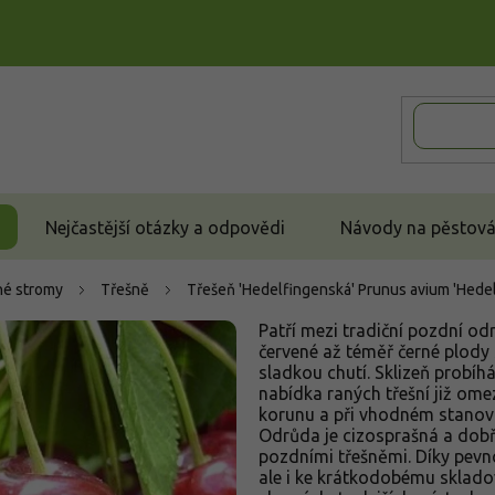
Nejčastější otázky a odpovědi
Návody na pěstován
é stromy
Třešně
Třešeň 'Hedelfingenská'
Prunus avium 'Hede
Patří mezi tradiční pozdní od
červené až téměř černé plody
sladkou chutí. Sklizeň probíh
nabídka raných třešní již omez
korunu a při vhodném stanoviš
Odrůda je cizosprašná a dobř
pozdními třešněmi. Díky pevn
ale i ke krátkodobému skladová