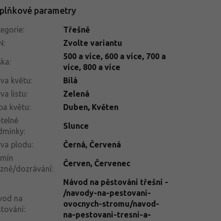
plňkové parametry
egorie
:
Třešně
N
:
Zvolte variantu
500 a více
,
600 a více
,
700 a
ška
:
více
,
800 a více
va květu
:
Bílá
va listu
:
Zelená
ba květu
:
Duben, Květen
telné
Slunce
dmínky
:
va plodu
:
Černá, Červená
rmín
Červen
,
Červenec
izně/dozrávání
:
Návod na pěstování třešní -
/navody-na-pestovani-
vod na
ovocnych-stromu/navod-
tování
:
na-pestovani-tresni-a-