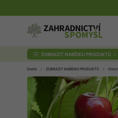
Přejít
na
obsah
ZOBRAZIT NABÍDKU PRODUKTŮ
Domů
ZOBRAZIT NABÍDKU PRODUKTŮ
Ovocn