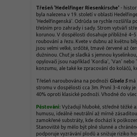
Třešeň 'Hedelfinger Riesenkirsche'
- histo
byla nalezena v 19. století v oblasti Hedelf
'Hedelfingenská'. Odrůda se rychle rozšířila
třešním pro zahrady i sady. Strom vytváří střed
korunou. V dospělosti dosahuje přibližně 4–5
roubování a řezu. Kvete v dubnu až květnu bílý
jsou velmi velké, srdčité, tmavě červené až č
dužninou. Chuť je sladká s jemnou kyselinko
opylovači jsou například 'Kordia', 'Van' nebo 
konzumu, ale také ke zpracování do koláčů,
Třešeň naroubována na podnoži
Gisela 5
má o
stromu v dospělosti cca 3m. První 3-4 roky j
40% oproti klasické podnoži. Vhodné do vše
Pěstování:
Vyžadují hluboké, středně těžké 
humusu, ideálně neutrální až mírně zásaditou 
zamokřené substráty, kde dochází k poškoze
Stanoviště by mělo být plně slunné a chráněn
podporuje vyzrávání plodů a snižuje riziko h