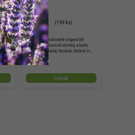
Skladem
(
199 ks
)
 z
Přírodní granulované organické
hnojivo pro ovocné stromy a keře,
jako jsou jabloně, hrušně, třešně či...
109 Kč
Detail