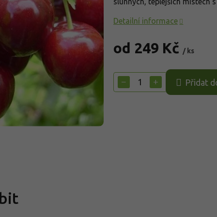
slunných, teplejších místech 
Detailní informace
od
249 Kč
/ ks
Měrná
cena:
−
+
Přidat d
bit