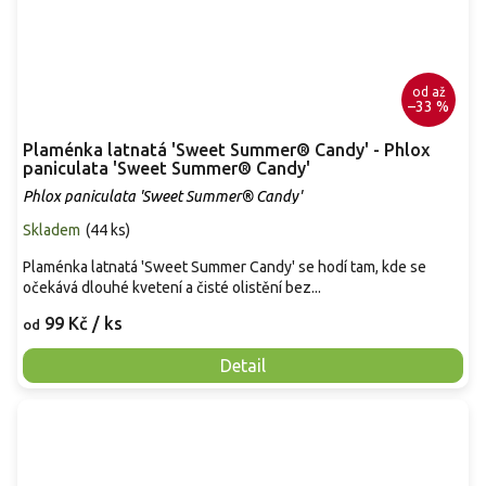
od
až
–33 %
Plaménka latnatá 'Sweet Summer® Candy' - Phlox
paniculata 'Sweet Summer® Candy'
Phlox paniculata 'Sweet Summer® Candy'
Skladem
(
44 ks
)
Plaménka latnatá 'Sweet Summer Candy' se hodí tam, kde se
očekává dlouhé kvetení a čisté olistění bez...
99 Kč
/ ks
od
Detail