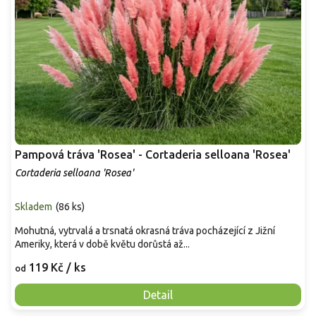
Pampová tráva 'Rosea' - Cortaderia selloana 'Rosea'
Cortaderia selloana 'Rosea'
Skladem
(
86 ks
)
Mohutná, vytrvalá a trsnatá okrasná tráva pocházející z Jižní
Ameriky, která v době květu dorůstá až...
119 Kč
/ ks
od
Detail