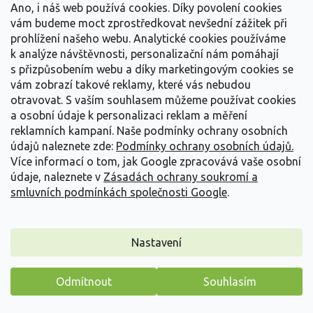
Okrasná trvalka původem z východní Asie. Přináší stabilní, téměř
Ano, i náš web používá cookies. Díky povolení cookies
černé olistění po většinu roku a...
vám budeme moct zprostředkovat nevšední zážitek při
prohlížení našeho webu. Analytické cookies používáme
139 Kč
/ ks
od
k analýze návštěvnosti, personalizační nám pomáhají
s přizpůsobením webu a díky marketingovým cookies se
Detail
vám zobrazí takové reklamy, které vás nebudou
otravovat.
S vaším souhlasem můžeme používat cookies
Akce
a osobní údaje k personalizaci reklam a měření
Novinka
reklamních kampaní. Naše podmínky ochrany osobních
údajů naleznete zde:
Podmínky ochrany osobních údajů.
Více informací o tom, jak Google zpracovává vaše osobní
údaje, naleznete v
Zásadách ochrany soukromí a
smluvních podmínkách společnosti Google
.
Nastavení
od
až
Odmítnout
Souhlasím
–33 %
Máme pro vás malý dárek