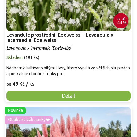
od
až
–44 %
Levandule prostřední 'Edelweiss' - Lavandula x
intermedia 'Edelweiss'
Lavandula x intermedia 'Edelweiss'
Skladem
(
191 ks
)
Nádherný kultivar s bílými klasy, který vyniká ve větších skupinách
a poskytuje dlouhé stonky pro...
49 Kč
/ ks
od
Detail
Novinka
Oblíbeno zákazníky❤️