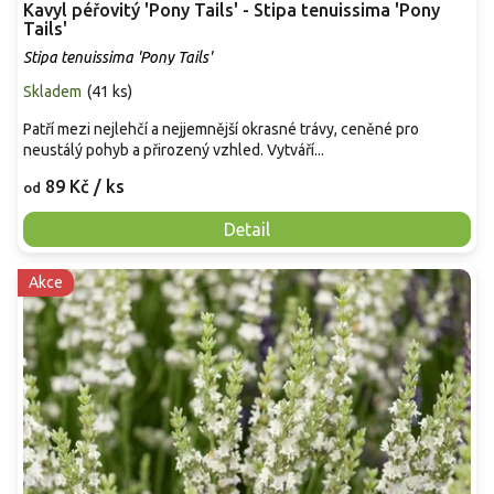
Kavyl péřovitý 'Pony Tails' - Stipa tenuissima 'Pony
Tails'
Stipa tenuissima 'Pony Tails'
Skladem
(
41 ks
)
Patří mezi nejlehčí a nejjemnější okrasné trávy, ceněné pro
neustálý pohyb a přirozený vzhled. Vytváří...
89 Kč
/ ks
od
Detail
Akce