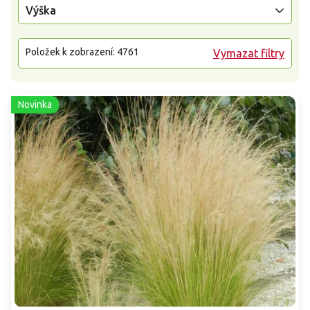
Výška
Položek k zobrazení:
4761
Vymazat filtry
Novinka