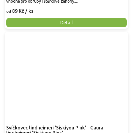
vhodná pro obruby i štěrkové záhony....
89 Kč
/ ks
od
Detail
Svíčkovec lindheimeri 'Siskiyou Pink' - Gaura
lindheimeri 'Siskiyou Pink'