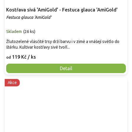
Kostřava sivá 'AmiGold' - Festuca glauca 'AmiGold'
Festuca glauca 'AmiGold'
Skladem
(
26 ks
)
Žlutozelené vlásčité trsy drží barvu i v zimě a vnášejí světlo do
štěrku. Kultivar kostřavy sivé tvoří...
119 Kč
/ ks
od
Detail
Akce