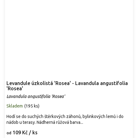
Levandule úzkolistá 'Rosea' - Lavandula angustifolia
'Rosea'
Lavandula angustifolia 'Rosea'
Skladem
(
195 ks
)
Hodí se do suchých štěrkových záhonů, bylinkových lemů i do
nádob u terasy. Nádherná růžová barva...
109 Kč
/ ks
od