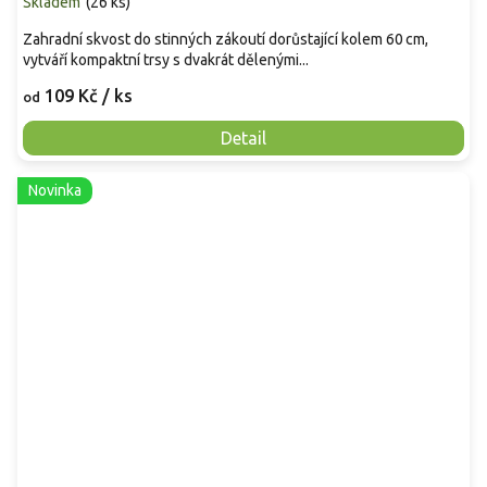
Skladem
(
26 ks
)
Zahradní skvost do stinných zákoutí dorůstající kolem 60 cm,
vytváří kompaktní trsy s dvakrát dělenými...
109 Kč
/ ks
od
Detail
Novinka