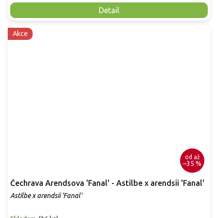
Detail
Akce
od
až
–35 %
Čechrava Arendsova 'Fanal' - Astilbe x arendsii 'Fanal'
Astilbe x arendsii 'Fanal'