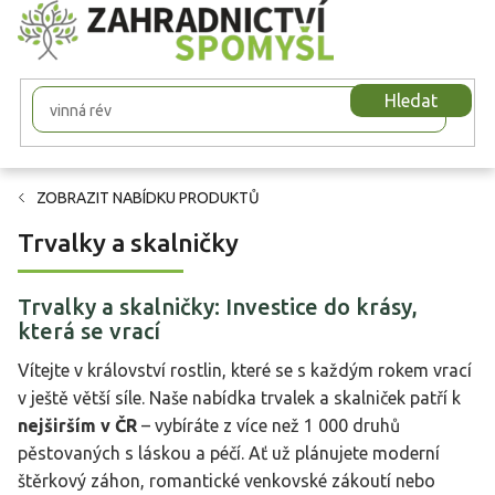
Přejít
na
obsah
Hledat
ZOBRAZIT NABÍDKU PRODUKTŮ
Trvalky a skalničky
Trvalky a skalničky: Investice do krásy,
která se vrací
Vítejte v království rostlin, které se s každým rokem vrací
v ještě větší síle. Naše nabídka trvalek a skalniček patří k
nejširším v ČR
– vybíráte z více než 1 000 druhů
pěstovaných s láskou a péčí. Ať už plánujete moderní
štěrkový záhon, romantické venkovské zákoutí nebo