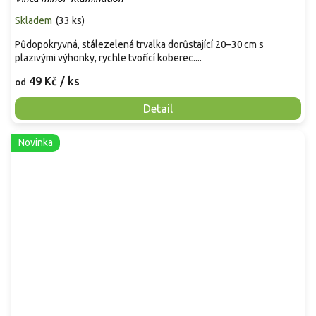
Skladem
(
33 ks
)
Půdopokryvná, stálezelená trvalka dorůstající 20–30 cm s
plazivými výhonky, rychle tvořící koberec....
49 Kč
/ ks
od
Detail
Novinka