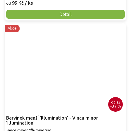
99 Kč
/ ks
od
Detail
Akce
od
až
–37 %
Barvínek menší 'Illumination' - Vinca minor
'Illumination'
Vinca minor 'Illumination'