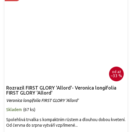
od
až
–33 %
Rozrazil FIRST GLORY 'Allord'- Veronica longifolia
FIRST GLORY 'Allord'
Veronica longifolia FIRST GLORY 'Allord'
Skladem
(
67 ks
)
Spolehlivá trvalka s kompaktním růstem a dlouhou dobou kvetení.
Od června do srpna vytváří vzpřímené...