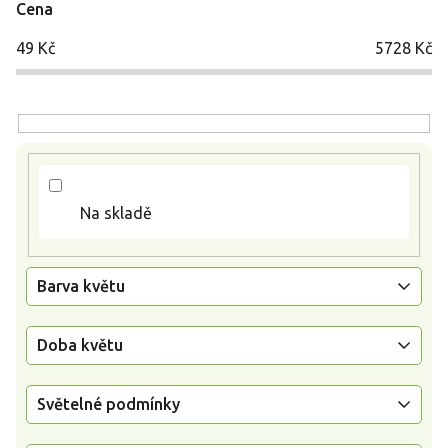
Cena
s
p
49
Kč
5728
Kč
r
o
d
u
k
t
ů
Na skladě
Barva květu
Doba květu
Světelné podmínky