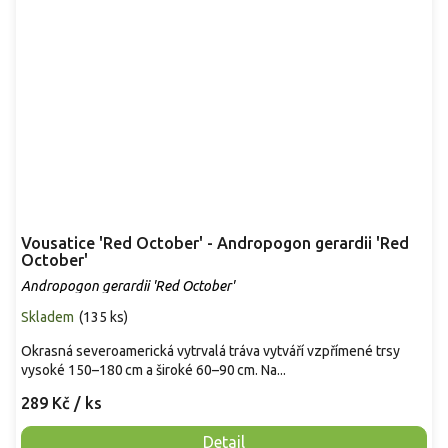
Vousatice 'Red October' - Andropogon gerardii 'Red
October'
Andropogon gerardii 'Red October'
Skladem
(
135 ks
)
Okrasná severoamerická vytrvalá tráva vytváří vzpřímené trsy
vysoké 150–180 cm a široké 60–90 cm. Na...
289 Kč
/ ks
Detail