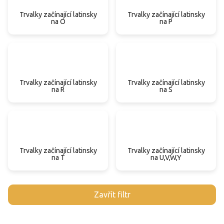
Trvalky začínající latinsky
Trvalky začínající latinsky
na O
na P
Trvalky začínající latinsky
Trvalky začínající latinsky
na R
na S
Trvalky začínající latinsky
Trvalky začínající latinsky
na T
na U,V,W,Y
V
Zavřít filtr
ý
p
i