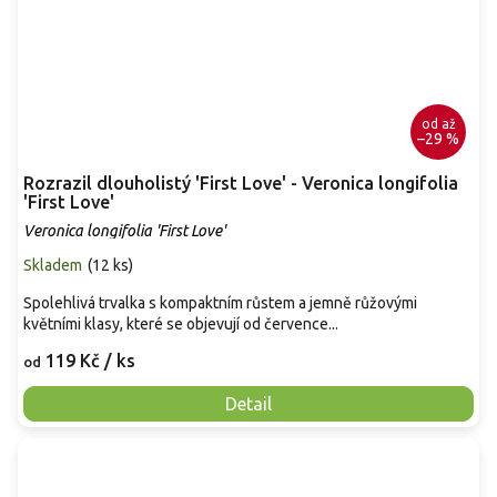
od
až
–29 %
Rozrazil dlouholistý 'First Love' - Veronica longifolia
'First Love'
Veronica longifolia 'First Love'
Skladem
(
12 ks
)
Spolehlivá trvalka s kompaktním růstem a jemně růžovými
květními klasy, které se objevují od července...
119 Kč
/ ks
od
Detail