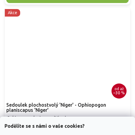
Akce
od
až
–30 %
Sedoulek plochostvolý 'Niger' - Ophiopogon
planiscapus 'Niger'
Ophiopogon planiscapus 'Niger'
Podělíte se s námi o vaše cookies?
Skladem
(
94 ks
)