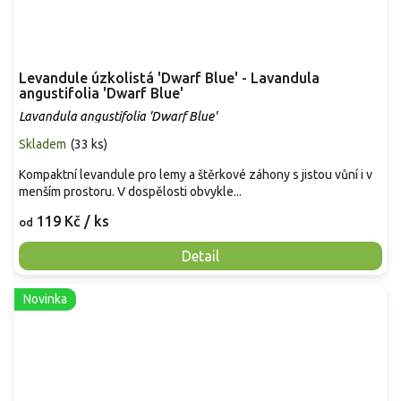
Levandule úzkolistá 'Dwarf Blue' - Lavandula
angustifolia 'Dwarf Blue'
Lavandula angustifolia 'Dwarf Blue'
Skladem
(
33 ks
)
Kompaktní levandule pro lemy a štěrkové záhony s jistou vůní i v
menším prostoru. V dospělosti obvykle...
119 Kč
/ ks
od
Detail
Novinka