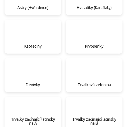
Astry (Hvězdnice)
Hvozdíky (Karafiáty)
Kapradiny
Prvosenky
Denivky
Trvalková zelenina
Trvalky začínající latinsky
Trvalky začínající latinsky
na A
na B