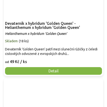
Devaterník x hybridum 'Golden Queen' -
Helianthemum x hybridum 'Golden Queen'
Helianthemum x hybridum 'Golden Queen'
Skladem
(
18 ks
)
Devaterník 'Golden Queen' patří mezi sluneční růžičky z čeledi
cistovitých odvozené z evropských druhů...
49 Kč
/ ks
od
Detail