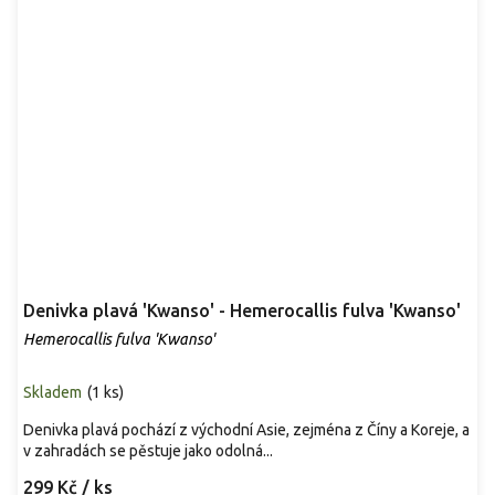
Denivka plavá 'Kwanso' - Hemerocallis fulva 'Kwanso'
Hemerocallis fulva 'Kwanso'
Skladem
(
1 ks
)
Denivka plavá pochází z východní Asie, zejména z Číny a Koreje, a
v zahradách se pěstuje jako odolná...
299 Kč
/ ks