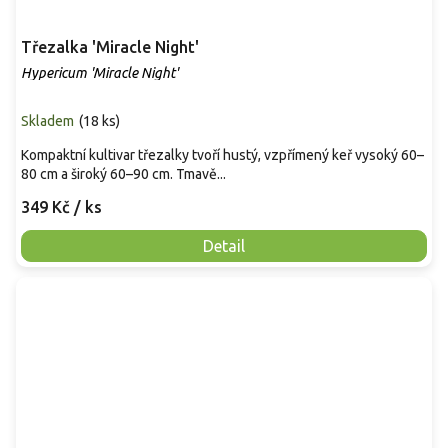
Třezalka 'Miracle Night'
Hypericum 'Miracle Night'
Skladem
(
18 ks
)
Kompaktní kultivar třezalky tvoří hustý, vzpřímený keř vysoký 60–
80 cm a široký 60–90 cm. Tmavě...
349 Kč
/ ks
Detail