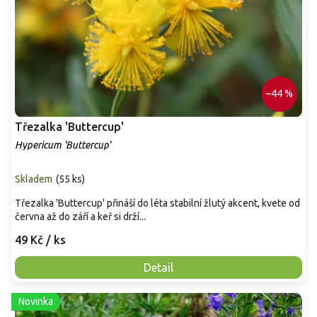
–44 %
Třezalka 'Buttercup'
Hypericum 'Buttercup'
Skladem
(
55 ks
)
Třezalka 'Buttercup' přináší do léta stabilní žlutý akcent, kvete od
června až do září a keř si drží...
49 Kč
/ ks
Detail
Novinka