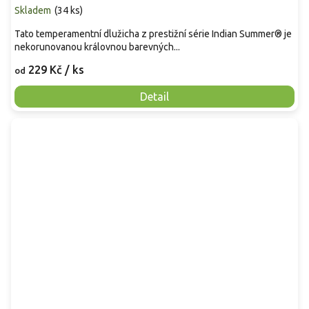
Skladem
(
34 ks
)
Tato temperamentní dlužicha z prestižní série Indian Summer® je
nekorunovanou královnou barevných...
229 Kč
/ ks
od
Detail