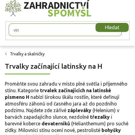
Přejít
na
obsah
Hledat
Trvalky a skalničky
Trvalky začínající latinsky na H
Proměňte svou zahradu v místo plné světla i příjemného
stínu. Kategorie
trvalek začínajících na latinské
písmeno H
nabízí širokou škálu rostlin, které definují
atmosféru záhonů od časného jara až do pozdního
podzimu. Najdete zde zářivé
zápleváky
(Helenium) v
barvách zapadajícího slunce, nezdolné
třezalky
i
barevné koberce
devaterníků
(Helianthemum) pro suché
zídky. Milovníci stínu ocení nové, pestrolisté
bohyšky