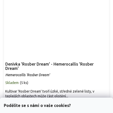
Denivka 'Rosber Dream' - Hemerocallis 'Rosber
Dream'
Hemerocallis 'Rosber Dream'
Skladem
(
5 ks
)
Kultivar 'Rosber Dream' tvoří úzké, středně zelené listy, v
teplejších oblastech může část olistění...
119 Kč
/ ks
od
Podělíte se s námi o vaše cookies?