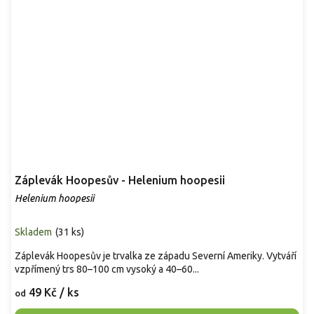
Záplevák Hoopesův - Helenium hoopesii
Helenium hoopesii
Skladem
(
31 ks
)
Záplevák Hoopesův je trvalka ze západu Severní Ameriky. Vytváří
vzpřímený trs 80–100 cm vysoký a 40–60...
49 Kč
/ ks
od