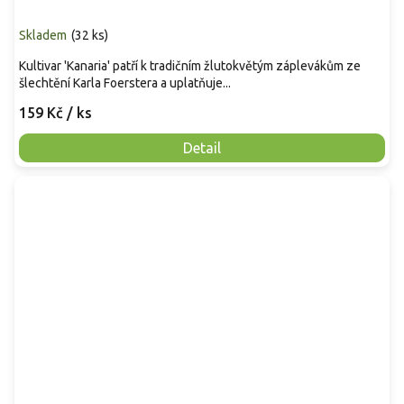
Skladem
(
32 ks
)
Kultivar 'Kanaria' patří k tradičním žlutokvětým záplevákům ze
šlechtění Karla Foerstera a uplatňuje...
159 Kč
/ ks
Detail