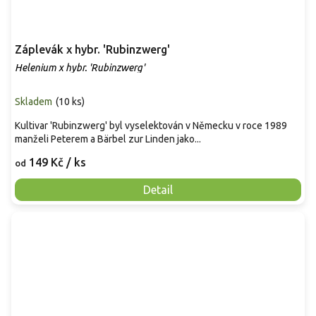
Záplevák x hybr. 'Rubinzwerg'
Helenium x hybr. 'Rubinzwerg'
Skladem
(
10 ks
)
Kultivar 'Rubinzwerg' byl vyselektován v Německu v roce 1989
manželi Peterem a Bärbel zur Linden jako...
149 Kč
/ ks
od
Detail