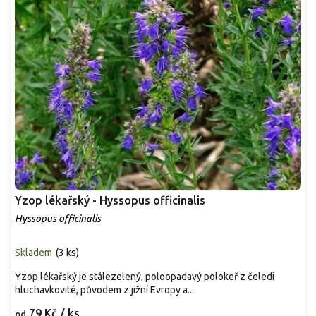
Yzop lékařský - Hyssopus officinalis
Hyssopus officinalis
Skladem
(
3 ks
)
Yzop lékařský je stálezelený, poloopadavý polokeř z čeledi
hluchavkovité, původem z jižní Evropy a...
79 Kč
/ ks
od