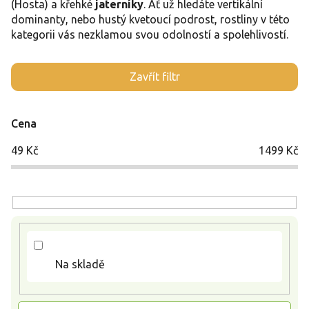
(Hosta) a křehké
jaterníky
. Ať už hledáte vertikální
dominanty, nebo hustý kvetoucí podrost, rostliny v této
kategorii vás nezklamou svou odolností a spolehlivostí.
V
Zavřít filtr
ý
p
i
Cena
s
p
49
Kč
1499
Kč
r
o
d
u
k
t
ů
Na skladě