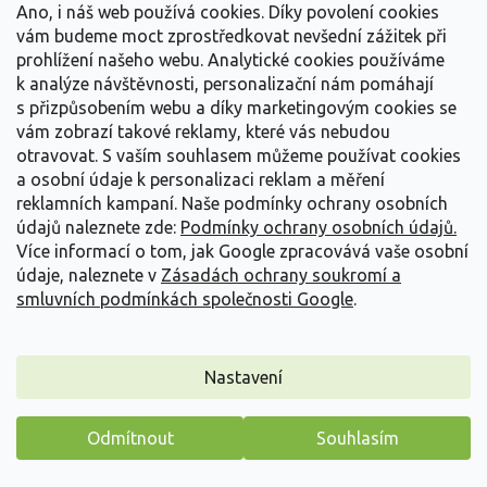
Detail
Ano, i náš web používá cookies. Díky povolení cookies
vám budeme moct zprostředkovat nevšední zážitek při
prohlížení našeho webu. Analytické cookies používáme
k analýze návštěvnosti, personalizační nám pomáhají
s přizpůsobením webu a díky marketingovým cookies se
vám zobrazí takové reklamy, které vás nebudou
otravovat.
S vaším souhlasem můžeme používat cookies
a osobní údaje k personalizaci reklam a měření
reklamních kampaní. Naše podmínky ochrany osobních
údajů naleznete zde:
Podmínky ochrany osobních údajů.
Více informací o tom, jak Google zpracovává vaše osobní
údaje, naleznete v
Zásadách ochrany soukromí a
smluvních podmínkách společnosti Google
.
Nastavení
Denivka 'Jeruzalem' - Hemerocallis 'Jeruzalem'
Hemerocallis 'Jeruzalem'
Odmítnout
Souhlasím
Máme pro vás malý dárek
Skladem
(
12 ks
)