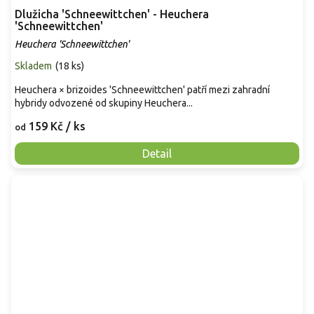
Dlužicha 'Schneewittchen' - Heuchera
'Schneewittchen'
Heuchera 'Schneewittchen'
Skladem
(
18 ks
)
Heuchera × brizoides 'Schneewittchen' patří mezi zahradní
hybridy odvozené od skupiny Heuchera...
159 Kč
/ ks
od
Detail