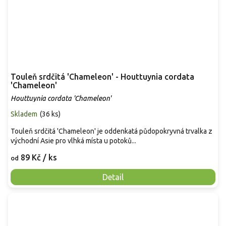
Touleň srdčitá 'Chameleon' - Houttuynia cordata
'Chameleon'
Houttuynia cordata 'Chameleon'
Skladem
(
36 ks
)
Touleň srdčitá 'Chameleon' je oddenkatá půdopokryvná trvalka z
východní Asie pro vlhká místa u potoků...
89 Kč
/ ks
od
Detail