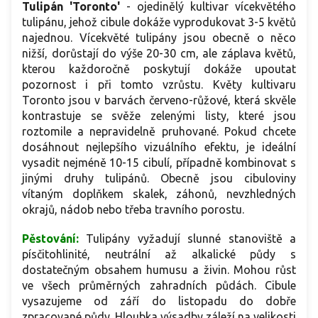
Tulipán 'Toronto'
- ojedinělý kultivar vícekvětého
tulipánu, jehož cibule dokáže vyprodukovat 3-5 květů
najednou. Vícekvěté tulipány jsou obecně o něco
nižší, dorůstají do výše 20-30 cm, ale záplava květů,
kterou každoročně poskytují dokáže upoutat
pozornost i při tomto vzrůstu. Květy kultivaru
Toronto jsou v barvách červeno-růžové, která skvěle
kontrastuje se svěže zelenými listy, které jsou
roztomile a nepravidelně pruhované. Pokud chcete
dosáhnout nejlepšího vizuálního efektu, je ideální
vysadit nejméně 10-15 cibulí, případně kombinovat s
jinými druhy tulipánů. Obecně jsou cibuloviny
vítaným doplňkem skalek, záhonů, nevzhledných
okrajů, nádob nebo třeba travního porostu.
Pěstování:
Tulipány vyžadují slunné stanoviště a
písčitohlinité, neutrální až alkalické půdy s
dostatečným obsahem humusu a živin. Mohou růst
ve všech průměrných zahradních půdách. Cibule
vysazujeme od září do listopadu do dobře
zpracované půdy. Hloubka výsadby záleží na velikosti