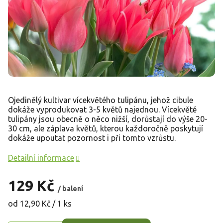
Ojedinělý kultivar vícekvětého tulipánu, jehož cibule
dokáže vyprodukovat 3-5 květů najednou. Vícekvěté
tulipány jsou obecně o něco nižší, dorůstají do výše 20-
30 cm, ale záplava květů, kterou každoročně poskytují
dokáže upoutat pozornost i při tomto vzrůstu.
Detailní informace
129 Kč
/ balení
Měrná
od 12,90 Kč / 1 ks
cena: