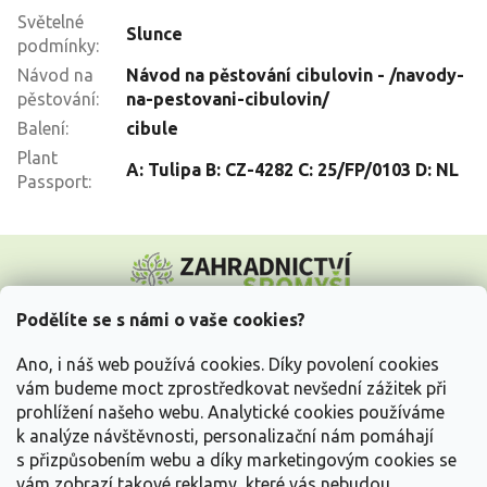
Světelné
Slunce
podmínky
:
Návod na
Návod na pěstování cibulovin - /navody-
pěstování
:
na-pestovani-cibulovin/
Balení
:
cibule
Plant
A: Tulipa B: CZ-4282 C: 25/FP/0103 D: NL
Passport
:
Z
á
p
a
Podělíte se s námi o vaše cookies?
t
Vše o nákupu
í
Ano, i náš web používá cookies. Díky povolení cookies
vám budeme moct zprostředkovat nevšední zážitek při
prohlížení našeho webu. Analytické cookies používáme
Informace pro Vás
k analýze návštěvnosti, personalizační nám pomáhají
s přizpůsobením webu a díky marketingovým cookies se
Kontakujte nás
vám zobrazí takové reklamy, které vás nebudou