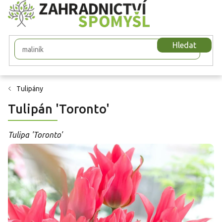
Přejít
na
obsah
Hledat
Tulipány
Tulipán 'Toronto'
Tulipa 'Toronto'