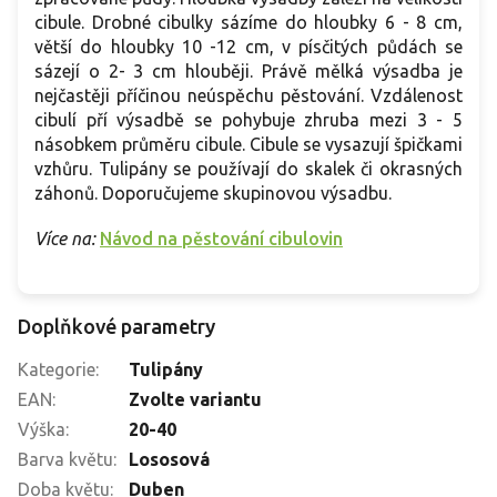
cibule. Drobné cibulky sázíme do hloubky 6 - 8 cm,
větší do hloubky 10 -12 cm, v písčitých půdách se
sázejí o 2- 3 cm hlouběji. Právě mělká výsadba je
nejčastěji příčinou neúspěchu pěstování. Vzdálenost
cibulí pří výsadbě se pohybuje zhruba mezi 3 - 5
násobkem průměru cibule. Cibule se vysazují špičkami
vzhůru. Tulipány se používají do skalek či okrasných
záhonů. Doporučujeme skupinovou výsadbu.
Více na:
Návod na pěstování cibulovin
Doplňkové parametry
Kategorie
:
Tulipány
EAN
:
Zvolte variantu
Výška
:
20-40
Barva květu
:
Lososová
Doba květu
:
Duben