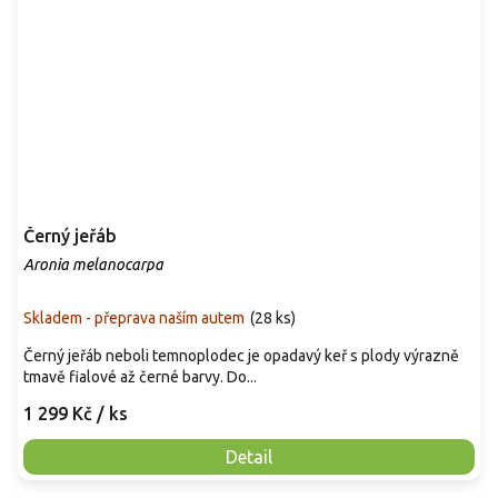
Černý jeřáb
Aronia melanocarpa
Skladem - přeprava naším autem
(
28 ks
)
Černý jeřáb neboli temnoplodec je opadavý keř s plody výrazně
tmavě fialové až černé barvy. Do...
1 299 Kč
/ ks
Detail