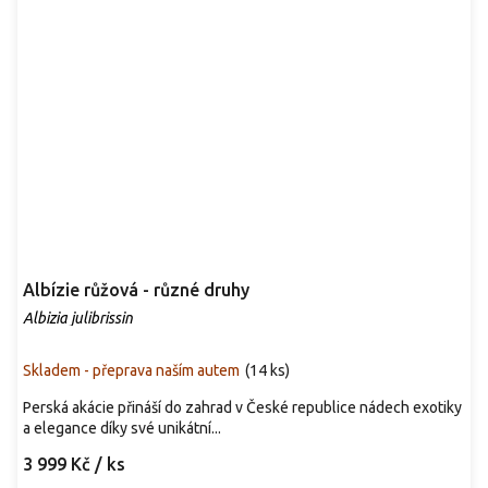
Albízie růžová - různé druhy
Albizia julibrissin
Skladem - přeprava naším autem
(
14 ks
)
Perská akácie přináší do zahrad v České republice nádech exotiky
a elegance díky své unikátní...
3 999 Kč
/ ks