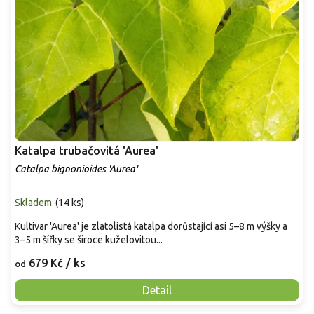
Katalpa trubačovitá 'Aurea'
Catalpa bignonioides 'Aurea'
Skladem
(
14 ks
)
Kultivar 'Aurea' je zlatolistá katalpa dorůstající asi 5–8 m výšky a
3–5 m šířky se široce kuželovitou...
679 Kč
/ ks
od
Detail