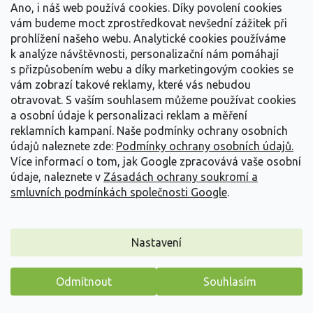
Ano, i náš web používá cookies. Díky povolení cookies
vám budeme moct zprostředkovat nevšední zážitek při
prohlížení našeho webu. Analytické cookies používáme
k analýze návštěvnosti, personalizační nám pomáhají
Dřezovec trojtrnný f. inermis
s přizpůsobením webu a díky marketingovým cookies se
Gleditsia triacanthos f. inermis
vám zobrazí takové reklamy, které vás nebudou
otravovat.
S vaším souhlasem můžeme používat cookies
Skladem - přeprava naším autem
(
7 ks
)
a osobní údaje k personalizaci reklam a měření
reklamních kampaní. Naše podmínky ochrany osobních
Dřezovec trojtrnný beztrnný je statný, ale vzdušný strom, který
vytváří lehký, propustný stín a...
údajů naleznete zde:
Podmínky ochrany osobních údajů.
Více informací o tom, jak Google zpracovává vaše osobní
9 499 Kč
/ ks
od
údaje, naleznete v
Zásadách ochrany soukromí a
smluvních podmínkách společnosti Google
.
Detail
Nastavení
Odmítnout
Souhlasím
Máme pro vás malý dárek