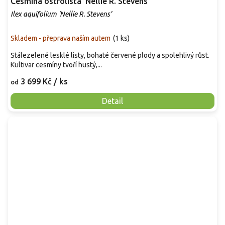
Cesmína ostrolistá 'Nellie R. Stevens'
Ilex aquifolium 'Nellie R. Stevens'
Skladem - přeprava naším autem
(
1 ks
)
Stálezelené lesklé listy, bohaté červené plody a spolehlivý růst.
Kultivar cesmíny tvoří hustý,...
3 699 Kč
/ ks
od
Detail