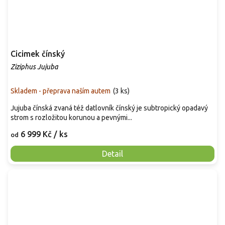
Cicimek čínský
Ziziphus Jujuba
Skladem - přeprava naším autem
(
3 ks
)
Jujuba čínská zvaná též datlovník čínský je subtropický opadavý
strom s rozložitou korunou a pevnými...
6 999 Kč
/ ks
od
Detail