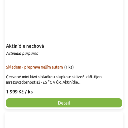
Aktinídie nachová
Actinidia purpurea
Skladem - přeprava naším autem
(
1 ks
)
Červené mini kiwi s hladkou slupkou: sklizeň září–říjen,
mrazuvzdornost až -25 °C v ČR. Aktinídie...
1 999 Kč
/ ks
Detail