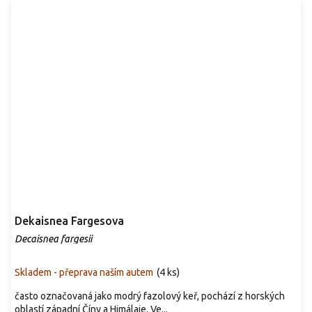
Dekaisnea Fargesova
Decaisnea fargesii
Skladem - přeprava naším autem
(
4 ks
)
často označovaná jako modrý fazolový keř, pochází z horských
oblastí západní Číny a Himálaje. Ve...