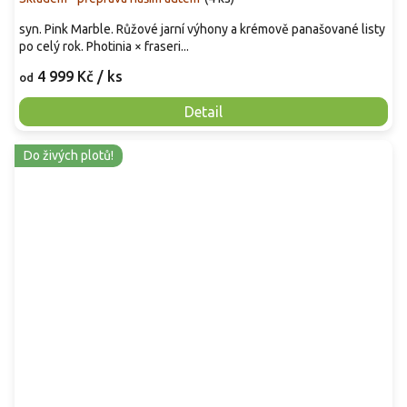
syn. Pink Marble. Růžové jarní výhony a krémově panašované listy
po celý rok. Photinia × fraseri...
4 999 Kč
/ ks
od
Detail
Do živých plotů!