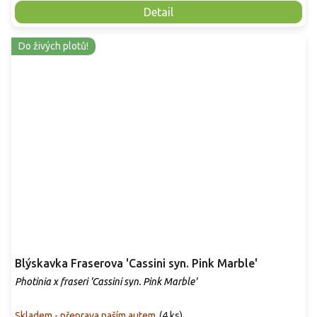
Detail
Do živých plotů!
Blýskavka Fraserova 'Cassini syn. Pink Marble'
Photinia x fraseri 'Cassini syn. Pink Marble'
Skladem - přeprava naším autem
(
4 ks
)