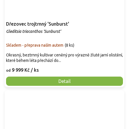
Dřezovec trojtrnný 'Sunburst'
Gleditsia triacanthos 'Sunburst'
Skladem - přeprava naším autem
(
8 ks
)
Okrasný, beztrnný kultivar ceněný pro výrazně žluté jarní olistění,
které během léta přechází do...
9 999 Kč
/ ks
od
Detail