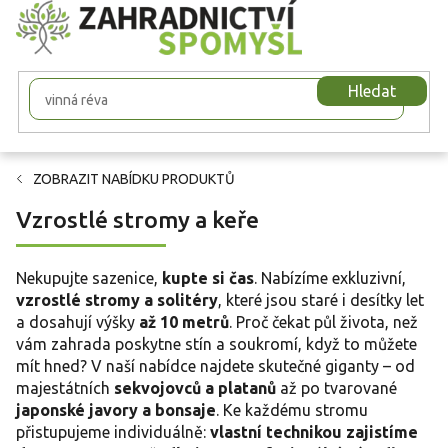
Přejít
na
obsah
Hledat
ZOBRAZIT NABÍDKU PRODUKTŮ
Vzrostlé stromy a keře
Nekupujte sazenice,
kupte si čas
. Nabízíme exkluzivní,
vzrostlé stromy a solitéry
, které jsou staré i desítky let
a dosahují výšky
až 10 metrů
. Proč čekat půl života, než
vám zahrada poskytne stín a soukromí, když to můžete
mít hned? V naší nabídce najdete skutečné giganty – od
majestátních
sekvojovců a platanů
až po tvarované
japonské javory a bonsaje
. Ke každému stromu
přistupujeme individuálně:
vlastní technikou zajistíme