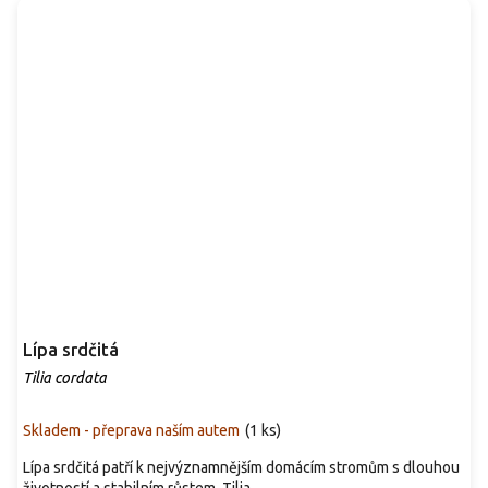
Lípa srdčitá
Tilia cordata
Skladem - přeprava naším autem
(
1 ks
)
Lípa srdčitá patří k nejvýznamnějším domácím stromům s dlouhou
životností a stabilním růstem. Tilia...