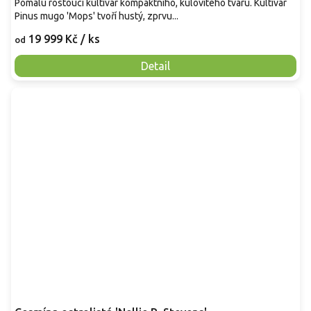
Pomalu rostoucí kultivar kompaktního, kulovitého tvaru. Kultivar
Pinus mugo 'Mops' tvoří hustý, zprvu...
19 999 Kč
/ ks
od
Detail