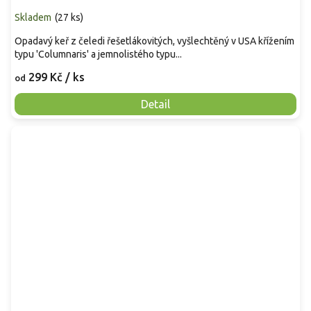
Skladem
(
27 ks
)
Opadavý keř z čeledi řešetlákovitých, vyšlechtěný v USA křížením
typu 'Columnaris' a jemnolistého typu...
299 Kč
/ ks
od
Detail