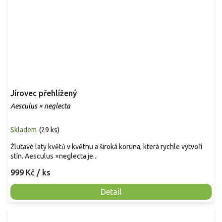
Jírovec přehlížený
Aesculus × neglecta
Skladem
(
29 ks
)
Žlutavé laty květů v květnu a široká koruna, která rychle vytvoří
stín. Aesculus ×neglecta je...
999 Kč
/ ks
Detail