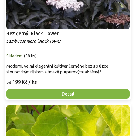
Bez černý 'Black Tower'
Sambucus nigra 'Black Tower'
Skladem
(
58 ks
)
Moderní, velmi elegantní kultivar černého bezu s úzce
sloupovitým růstem a tmavě purpurovými až téměř...
199 Kč
/ ks
od
Detail