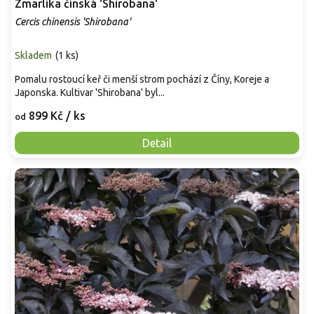
Zmarlika čínská 'Shirobana'
Cercis chinensis 'Shirobana'
Skladem
(
1 ks
)
Pomalu rostoucí keř či menší strom pochází z Číny, Koreje a
Japonska. Kultivar 'Shirobana' byl...
899 Kč
/ ks
od
Detail