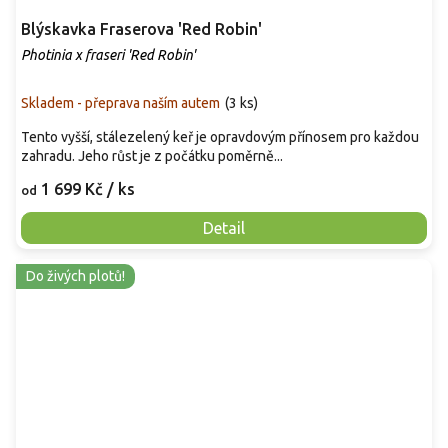
Blýskavka Fraserova 'Red Robin'
Photinia x fraseri 'Red Robin'
Skladem - přeprava naším autem
(
3 ks
)
Tento vyšší, stálezelený keř je opravdovým přínosem pro každou
zahradu. Jeho růst je z počátku poměrně...
1 699 Kč
/ ks
od
Detail
Do živých plotů!