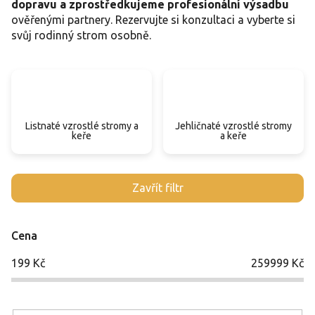
dopravu a zprostředkujeme profesionální výsadbu
ověřenými partnery. Rezervujte si konzultaci a vyberte si
svůj rodinný strom osobně.
Listnaté vzrostlé stromy a
Jehličnaté vzrostlé stromy
keře
a keře
V
Zavřít filtr
ý
p
i
Cena
s
p
199
Kč
259999
Kč
r
o
d