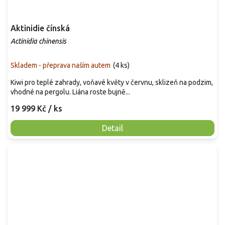
Aktinidie čínská
Actinidia chinensis
Skladem - přeprava naším autem
(
4 ks
)
Kiwi pro teplé zahrady, voňavé květy v červnu, sklizeň na podzim,
vhodné na pergolu. Liána roste bujně...
19 999 Kč
/ ks
Detail