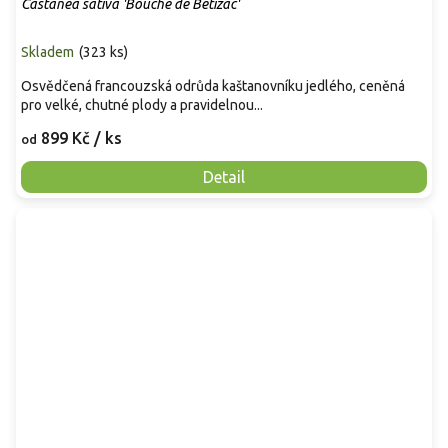
Castanea sativa 'Bouche de Betizac'
Skladem
(
323 ks
)
Osvědčená francouzská odrůda kaštanovníku jedlého, ceněná
pro velké, chutné plody a pravidelnou...
899 Kč
/ ks
od
Detail