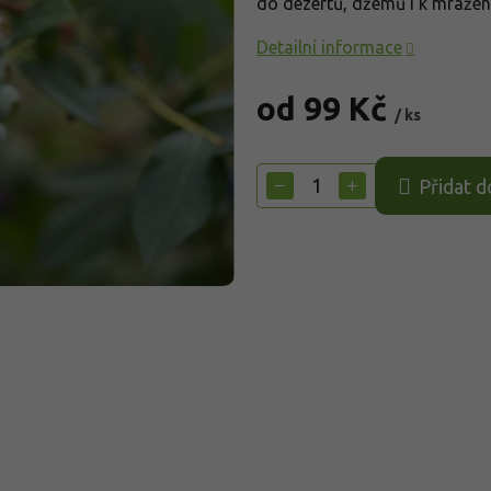
do dezertů, džemů i k mražení
Detailní informace
od
99 Kč
/ ks
Měrná
cena:
−
+
Přidat d