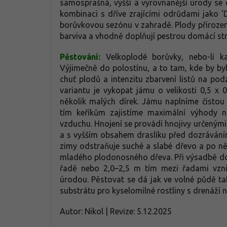
samosprašná, vyšší a vyrovnanější úrody se 
kombinaci s dříve zrajícími odrůdami jako 'Du
borůvkovou sezónu v zahradě. Plody přirozen
barviva a vhodně doplňují pestrou domácí str
Pěstování:
Velkoplodé borůvky, nebo-li k
Výjimečně do polostínu, a to tam, kde by byl
chuť plodů a intenzitu zbarvení listů na po
variantu je vykopat jámu o velikosti 0,5 x 
několik malých dírek. Jámu naplníme čistou
tím keříkům zajistíme maximální výhody na
vzduchu. Hnojení se provádí hnojivy určenými
a s vyšším obsahem draslíku před dozráváním
zimy odstraňuje suché a slabé dřevo a po něk
mladého plodonosného dřeva. Při výsadbě do
řadě nebo 2,0–2,5 m tím mezi řadami vznik
úrodou. Pěstovat se dá jak ve volné půdě tak
substrátu pro kyselomilné rostliny s drenáží 
Autor: Nikol | Revize: 5.12.2025