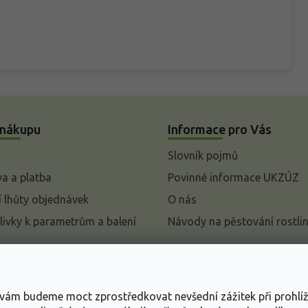
 nákupu
Informace pro Vás
Slovník pojmů
a a platba
Povinné informace UKZÚZ
 lhůty objednávek
O nás
livky k parametrům a balení
Návody na pěstování rostli
pení od kupní smlouvy
mace
s vám budeme moct zprostředkovat nevšední zážitek při prohlí
ace o ochraně osobních