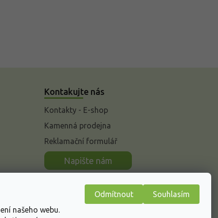
Kontakujte nás
Kontakty - E-shop
Kamenná prodejna
Reklamační formulář
n
Napište nám
Odmítnout
Souhlasím
žení našeho webu.