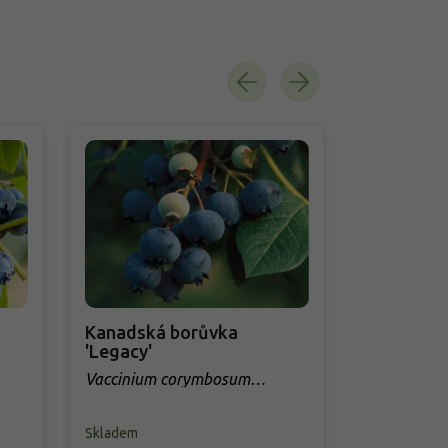
Kanadská borůvka
Kanadská 
'Legacy'
Blue'
Vaccinium corymbosum
Vaccinium 
'Legacy'
Blue'
Skladem
Skladem