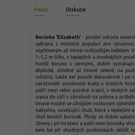
Popis
Diskuze
Borůvka 'Elizabeth'
- pozdní odrůda severn
vybrána z místních populací pro výraznou
vzpřímeným až mírně rozkladitým habitem. V
1–1,2 m šířky, v teplejších a úrodnějších po
hustší korunu s pevnými, dobře vyzrávajíc
eliptické, středně až tmavě zelené, na po
odstínů, takže keř působí dekorativně i po s
narůžovělé zvonkovité květy v kratších hroz
patří mezi velmi pozdně zrající, v českých 
srpna do září v závislosti na poloze a průběhu
tmavě modré se silnějším voskovým ojíněním a
nakyslou, osvěžující chutí, která v teplejším 
chuť lesních borůvek. Plody se dobře uplatn
džemy i při mražení a patří mezi borůvky vh
keře lze při vhodných podmínkách sklidit 