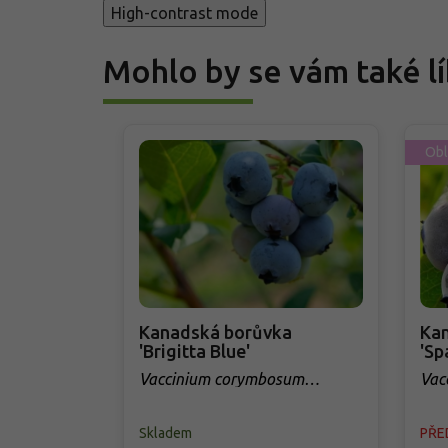
High-contrast mode
Mohlo by se vám také lí
Obl
Kanadská borůvka
Ka
'Brigitta Blue'
'Sp
Vaccinium corymbosum
Vac
'Brigitta Blue'
'Spa
Skladem
PŘE