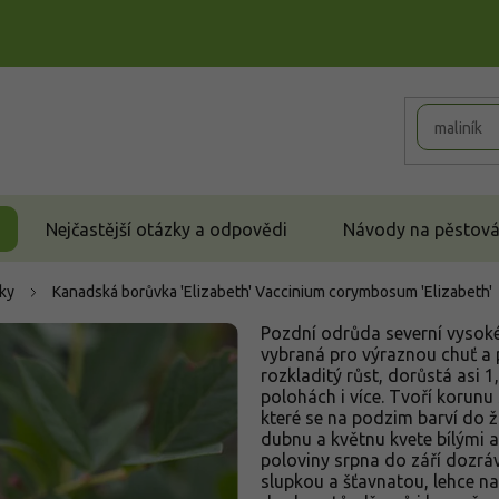
Nejčastější otázky a odpovědi
Návody na pěstován
ky
Kanadská borůvka 'Elizabeth'
Vaccinium corymbosum 'Elizabeth'
Pozdní odrůda severní vysok
vybraná pro výraznou chuť a 
rozkladitý růst, dorůstá asi 1
polohách i více. Tvoří korunu 
které se na podzim barví do ž
dubnu a květnu kvete bílými 
poloviny srpna do září dozrá
slupkou a šťavnatou, lehce n