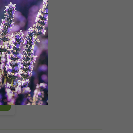
8 %
y,
...