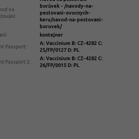
borůvek - /navody-na-
vod na
pestovani-ovocnych-
tování
:
keru/navod-na-pestovani-
boruvek/
ení
:
kontejner
A: Vaccinium B: CZ-4282 C:
nt Passport
:
25/FP/0127 D: PL
A: Vaccinium B: CZ-4282 C:
nt Passport 2
:
26/FP/0015 D: PL