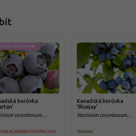
bit
íbeno zákazníky❤️
nadská borůvka
Kanadská borůvka
artan'
'Bluejay'
cinium corymbosum
Vaccinium corymbosum
rtan'
'Bluejay'
DOBJEDNÁVKA PODZIM 2026
Skladem