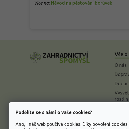
Více na:
Návod na pěstování borůvek
Z
á
Vše o
p
a
O nás
t
í
Doprav
Dodací
Vysvět
rostlin
Odstou
Podělíte se s námi o vaše cookies?
Rekla
Ano, i náš web používá cookies. Díky povolení cookie
Inform