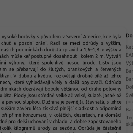
Do
í vysoké borůvky s původem v Severní Americe, kde byla
 chuť a pozdní zrání. Řadí se mezi odrůdy s vyšším,
Kat
 našich podmínkách dorůstá zpravidla 1,6–1,8 m výšky a
EA
lohách může keř postupně dosáhnout i kolem 2 m. Vytváří
ími výhony, které spolehlivě nesou úrodu. Listy jsou
Vý
dzim se přebarvují do žlutých, oranžových a červených
Bar
klizni. V dubnu a květnu rozkvétají drobné bílé až lehce
Bar
nech, které vyhledávají včely a další opylovači. Odrůda
Do
podmínkách dozrávají bobule většinou od druhé poloviny
Svě
 léta. Plody jsou středně velké až velké, kulaté, jasně až
po
 pevnou slupkou. Dužnina je pevnější, šťavnatá, s lehce
a sušším závěru léta získává plnější sladkost a připomíná
Bar
í při přímé konzumaci, v koláčích, dezertech, na domácí
Te
odné pro delší uchování v chladu. Z dobře zapěstovaného
skl
několik kilogramů úrody za sezónu. Odrůda je částečně