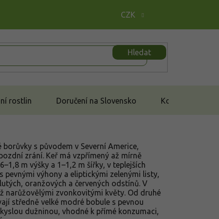
CZK
Hledat
í rostlin
Doručení na Slovensko
Kontakt
é borůvky s původem v Severní Americe,
pozdní zrání. Keř má vzpřímený až mírně
,6–1,8 m výšky a 1–1,2 m šířky, v teplejších
s pevnými výhony a eliptickými zelenými listy,
lutých, oranžových a červených odstínů. V
až narůžovělými zvonkovitými květy. Od druhé
vají středně velké modré bobule s pevnou
akyslou dužninou, vhodné k přímé konzumaci,