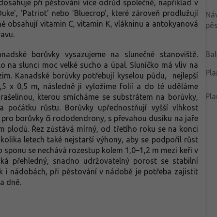
dosahuje při pěstování více odrůd společně, například v
ke', 'Patriot' nebo 'Bluecrop', které zároveň prodlužují
Ná
ě obsahují vitamin C, vitamin K, vlákninu a antokyanová
pěs
avu.
anadské borůvky vysazujeme na slunečné stanoviště.
Bal
o na slunci moc velké sucho a úpal. Sluníčko má vliv na
Pla
dzim. Kanadské borůvky potřebují kyselou půdu, nejlepší
0,5 x 0,5 m, následně ji vyložíme folií a do té uděláme
Pla
 rašelinou, kterou smícháme se substrátem na borůvky,
 počátku růstu. Borůvky upřednostňují vyšší vlhkost
 pro borůvky či rododendrony, s převahou dusíku na jaře
 plodů. Řez zůstává mírný, od třetího roku se na konci
olika letech také nejstarší výhony, aby se podpořil růst
 sponu se nechává rozestup kolem 1,0–1,2 m mezi keři v
á přehledný, snadno udržovatelný porost se stabilní
 i nádobách, při pěstování v nádobě je potřeba zajistit
na dně.