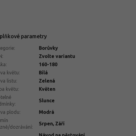
plňkové parametry
egorie
:
Borůvky
N
:
Zvolte variantu
ška
:
160-180
va květu
:
Bílá
va listu
:
Zelená
ba květu
:
Květen
telné
Slunce
dmínky
:
va plodu
:
Modrá
rmín
Srpen
,
Září
izně/dozrávání
:
Návod na pěstování