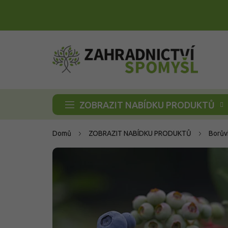
Přejít
na
obsah
ZOBRAZIT NABÍDKU PRODUKTŮ
Domů
ZOBRAZIT NABÍDKU PRODUKTŮ
Borův