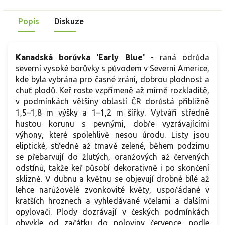
Popis
Diskuze
Kanadská borůvka 'Early Blue'
- raná odrůda
severní vysoké borůvky s původem v Severní Americe,
kde byla vybrána pro časné zrání, dobrou plodnost a
chuť plodů. Keř roste vzpřímeně až mírně rozkladitě,
v podmínkách většiny oblastí ČR dorůstá přibližně
1,5–1,8 m výšky a 1–1,2 m šířky. Vytváří středně
hustou korunu s pevnými, dobře vyzrávajícími
výhony, které spolehlivě nesou úrodu. Listy jsou
eliptické, středně až tmavě zelené, během podzimu
se přebarvují do žlutých, oranžových až červených
odstínů, takže keř působí dekorativně i po skončení
sklizně. V dubnu a květnu se objevují drobné bílé až
lehce narůžovělé zvonkovité květy, uspořádané v
kratších hroznech a vyhledávané včelami a dalšími
opylovači. Plody dozrávají v českých podmínkách
obvykle od začátku do poloviny července, podle