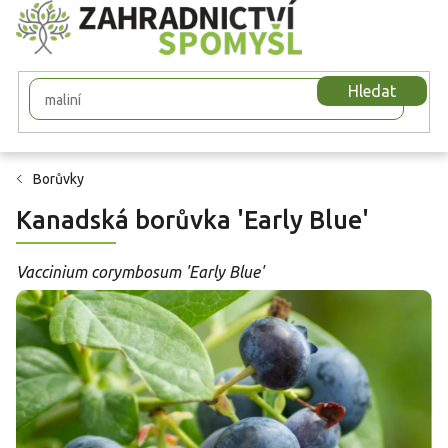
Přejít
na
obsah
Hledat
Borůvky
Kanadská borůvka 'Early Blue'
Vaccinium corymbosum 'Early Blue'