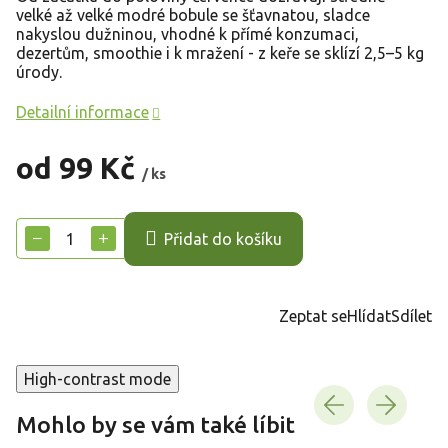
velké až velké modré bobule se šťavnatou, sladce
nakyslou dužninou, vhodné k přímé konzumaci,
dezertům, smoothie i k mražení - z keře se sklízí 2,5–5 kg
úrody.
Detailní informace
od
99 Kč
/ ks
Měrná
cena:
−
+
Přidat do košíku
Zeptat se
Hlídat
Sdílet
High-contrast mode
Mohlo by se vám také líbit