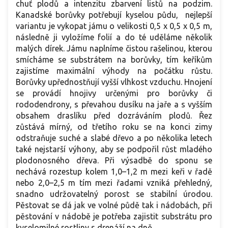
chuť plodů a intenzitu zbarvení listů na podzim.
Kanadské borůvky potřebují kyselou půdu, nejlepší
variantu je vykopat jámu o velikosti 0,5 x 0,5 x 0,5 m,
následně ji vyložíme folií a do té uděláme několik
malých dírek. Jámu naplníme čistou rašelinou, kterou
smícháme se substrátem na borůvky, tím keříkům
zajistíme maximální výhody na počátku růstu.
Borůvky upřednostňují vyšší vlhkost vzduchu. Hnojení
se provádí hnojivy určenými pro borůvky či
rododendrony, s převahou dusíku na jaře a s vyšším
obsahem draslíku před dozráváním plodů. Řez
zůstává mírný, od třetího roku se na konci zimy
odstraňuje suché a slabé dřevo a po několika letech
také nejstarší výhony, aby se podpořil růst mladého
plodonosného dřeva. Při výsadbě do sponu se
nechává rozestup kolem 1,0–1,2 m mezi keři v řadě
nebo 2,0–2,5 m tím mezi řadami vzniká přehledný,
snadno udržovatelný porost se stabilní úrodou.
Pěstovat se dá jak ve volné půdě tak i nádobách, při
pěstování v nádobě je potřeba zajistit substrátu pro
kyselomilné rostliny s drenáží na dně.