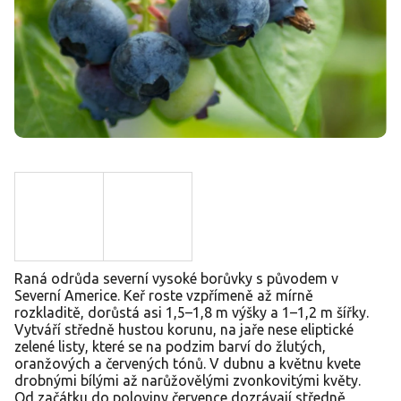
Raná odrůda severní vysoké borůvky s původem v
Severní Americe. Keř roste vzpřímeně až mírně
rozkladitě, dorůstá asi 1,5–1,8 m výšky a 1–1,2 m šířky.
Vytváří středně hustou korunu, na jaře nese eliptické
zelené listy, které se na podzim barví do žlutých,
oranžových a červených tónů. V dubnu a květnu kvete
drobnými bílými až narůžovělými zvonkovitými květy.
Od začátku do poloviny července dozrávají středně