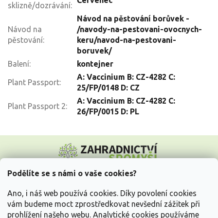
sklizně/dozrávání
:
Návod na pěstování borůvek -
Návod na
/navody-na-pestovani-ovocnych-
pěstování
:
keru/navod-na-pestovani-
boruvek/
Balení
:
kontejner
A: Vaccinium B: CZ-4282 C:
Plant Passport
:
25/FP/0148 D: CZ
A: Vaccinium B: CZ-4282 C:
Plant Passport 2
:
26/FP/0015 D: PL
Z
á
p
a
Podělíte se s námi o vaše cookies?
t
Vše o nákupu
í
Ano, i náš web používá cookies. Díky povolení cookies
vám budeme moct zprostředkovat nevšední zážitek při
prohlížení našeho webu. Analytické cookies používáme
Informace pro Vás