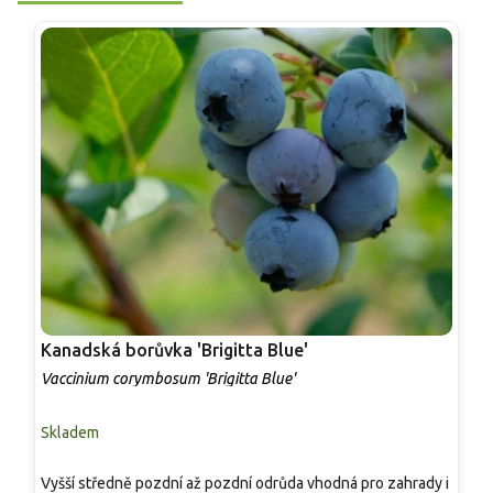
Kanadská borůvka 'Brigitta Blue'
K
Vaccinium corymbosum 'Brigitta Blue'
V
Skladem
S
Vyšší středně pozdní až pozdní odrůda vhodná pro zahrady i
P