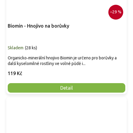
–29 %
Biomin - Hnojivo na borůvky
Skladem
(
28 ks
)
Organicko‑minerální hnojivo Biomin je určeno pro borůvky a
další kyselomilné rostliny ve volné půdě i...
119 Kč
Detail