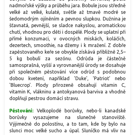
nadmořské výšky a průběhu jara. Bobule jsou středně
velké až velké, kulaté, světle až tmavě modré se
šedomodrým ojíněním a pevnou slupkou. Dužnina je
šťavnatá, pevnější, se sladce nakyslou, aromatickou
chutí, vhodnou pro děti i dospělé. Plody se uplatní při
přímé konzumaci, v ovocných miskách, koláčích,
dezertech, smoothie, na džemy i k mražení. Z dobře
zapěstovaného keře se obvykle získává přibližně 2,5–
5 kg bobulí za sezónu. Odrůda je částečně
samosprašná, vyšší a vyrovnanější úrody se dosahuje
při společném pěstování více odrůd s podobnou
dobou kvetení, například 'Duke', 'Patriot' nebo
'Bluecrop'. Plody přirozeně obsahují vitamin C,
vitamin K, vlákninu a antokyanová barviva a vhodně
doplňují pestrou domácí stravu.
Pěstování:
Velkoplodé borůvky, nebo-li kanadské
borůvky vysazujeme na slunečné stanoviště.
Výjimečně do polostínu, a to tam, kde by bylo na
slunci moc velké sucho a úpal. Sluníčko má vliv na