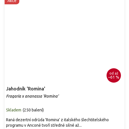
Akce
od
až
–61 %
Jahodník 'Romina'
Fragaria x ananassa 'Romina'
Skladem
(
250 balení
)
Raná dezertní odrůda 'Romina' z italského šlechtitelského
programu v Anconě tvoří středně silné až...