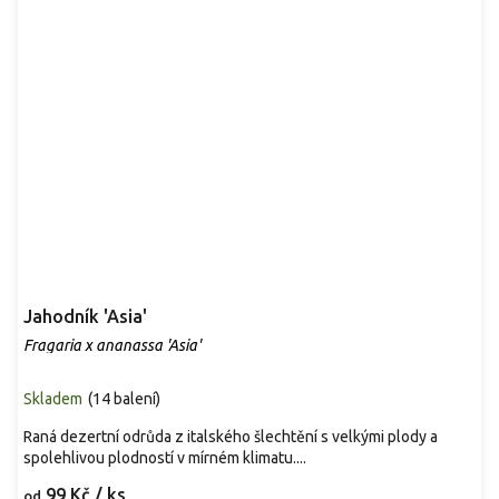
Jahodník 'Asia'
Fragaria x ananassa 'Asia'
Skladem
(
14 balení
)
Raná dezertní odrůda z italského šlechtění s velkými plody a
spolehlivou plodností v mírném klimatu....
99 Kč
/ ks
od