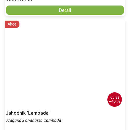
Detail
Akce
od
až
–46 %
Jahodník 'Lambada'
Fragaria x ananassa 'Lambada'