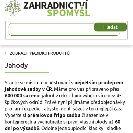
Přejít
na
obsah
Hledat
ZOBRAZIT NABÍDKU PRODUKTŮ
Jahody
Staňte se mistrem v pěstování s
největším prodejcem
jahodové sadby v ČR
. Máme pro vás připraveno přes
600 000 sazenic jahod
v rekordním výběru více než 45
špičkových odrůd. Právě nyní přijímáme předobjednávky
pro jarní expedici, abyste mohli sázet v ten nejlepší čas.
Vyberte si
prémiovou frigo sadbu
či sazenice v
kontejnerech a vychutnejte si první vlastní plody už
60
dní po výsadbě
. Odolné jednouplodící klasiky i sladké