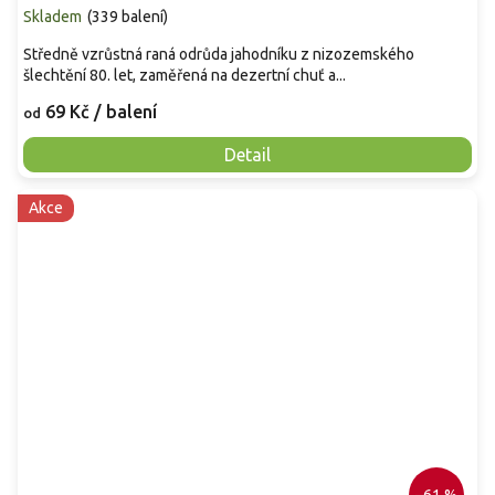
Skladem
(
339 balení
)
Středně vzrůstná raná odrůda jahodníku z nizozemského
šlechtění 80. let, zaměřená na dezertní chuť a...
69 Kč
/ balení
od
Detail
Akce
–61 %