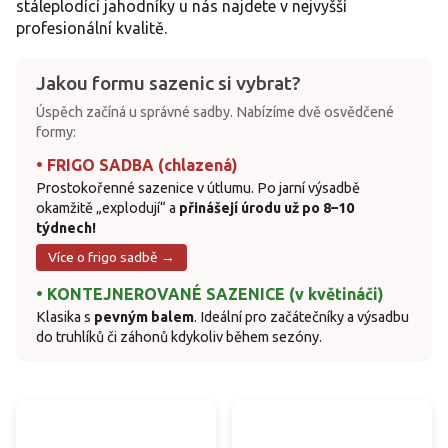
stáleplodící jahodníky u nás najdete v nejvyšší
profesionální kvalitě.
Jakou formu sazenic si vybrat?
Úspěch začíná u správné sadby. Nabízíme dvě osvědčené
formy:
• FRIGO SADBA (chlazená)
Prostokořenné sazenice v útlumu. Po jarní výsadbě
okamžitě „explodují“ a
přinášejí úrodu už po 8–10
týdnech!
Více o frigo sadbě →
• KONTEJNEROVANÉ SAZENICE (v květináči)
Klasika s
pevným balem
. Ideální pro začátečníky a výsadbu
do truhlíků či záhonů kdykoliv během sezóny.