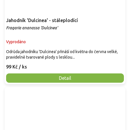
Jahodník 'Dulcinea' - stáleplodící
Fragaria ananassa 'Dulcinea'
Vyprodáno
Odrůda jahodníku 'Dulcinea' přináší od května do června velké,
pravidelně tvarované plody s lesklou...
99 Kč
/ ks
Detail