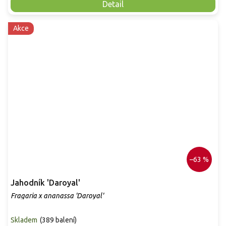
Detail
Akce
–63 %
Jahodník 'Daroyal'
Fragaria x ananassa 'Daroyal'
Skladem
(
389 balení
)