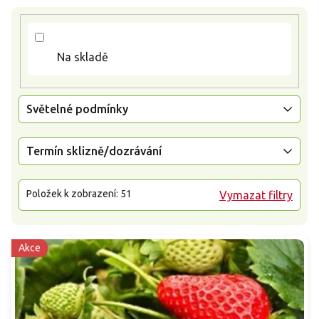
k
t
ů
Na skladě
Světelné podmínky
Termín sklizně/dozrávání
Položek k zobrazení:
51
Vymazat filtry
Akce