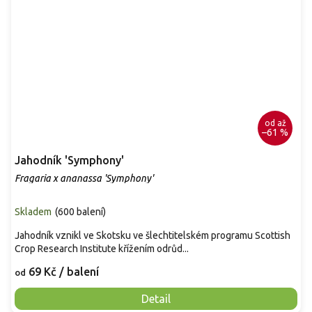
od
až
–61 %
Jahodník 'Symphony'
Fragaria x ananassa 'Symphony'
Skladem
(
600 balení
)
Jahodník vznikl ve Skotsku ve šlechtitelském programu Scottish
Crop Research Institute křížením odrůd...
69 Kč
/ balení
od
Detail