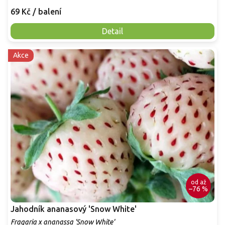
69 Kč
/ balení
Detail
Akce
od
až
–76 %
Jahodník ananasový 'Snow White'
Fragaria x ananassa 'Snow White'