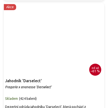
Akce
od
až
–61 %
Jahodník 'Darselect'
Fragaria x ananassa 'Darselect'
Skladem
(
424 balení
)
Dezertní odrůda jahodníku 'Darselect', která pochází z