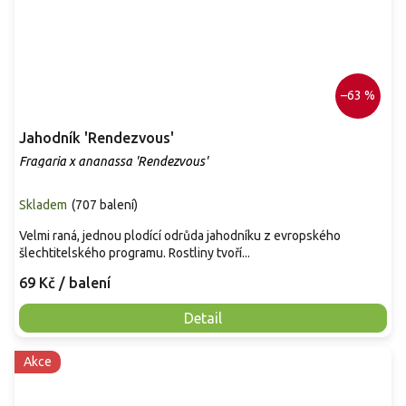
–63 %
Jahodník 'Rendezvous'
Fragaria x ananassa 'Rendezvous'
Skladem
(
707 balení
)
Velmi raná, jednou plodící odrůda jahodníku z evropského
šlechtitelského programu. Rostliny tvoří...
69 Kč
/ balení
Detail
Akce