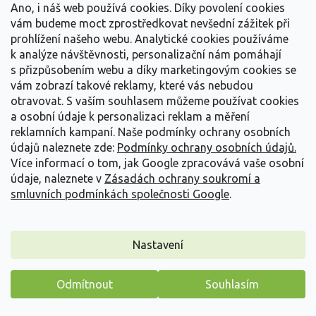
Ano, i náš web používá cookies. Díky povolení cookies
vám budeme moct zprostředkovat nevšední zážitek při
prohlížení našeho webu. Analytické cookies používáme
k analýze návštěvnosti, personalizační nám pomáhají
s přizpůsobením webu a díky marketingovým cookies se
vám zobrazí takové reklamy, které vás nebudou
otravovat.
S vaším souhlasem můžeme používat cookies
a osobní údaje k personalizaci reklam a měření
reklamních kampaní. Naše podmínky ochrany osobních
údajů naleznete zde:
Podmínky ochrany osobních údajů.
Více informací o tom, jak Google zpracovává vaše osobní
údaje, naleznete v
Zásadách ochrany soukromí a
smluvních podmínkách společnosti Google
.
Jahodník '4 Seasons' - stáleplodící
Fragaria ananassa '4 Seasons'
Nastavení
Vyprodáno
Tato vysoce ceněná stáleplodící odrůda jahodníku je snem
Odmítnout
Souhlasím
každého milovníka čerstvého ovoce. Hlavní...
Máme pro vás malý dárek
99 Kč
/ ks