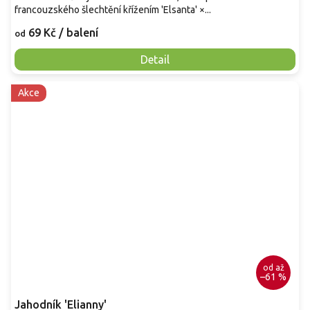
francouzského šlechtění křížením 'Elsanta' ×...
69 Kč
/ balení
od
Detail
Akce
od
až
–61 %
Jahodník 'Elianny'