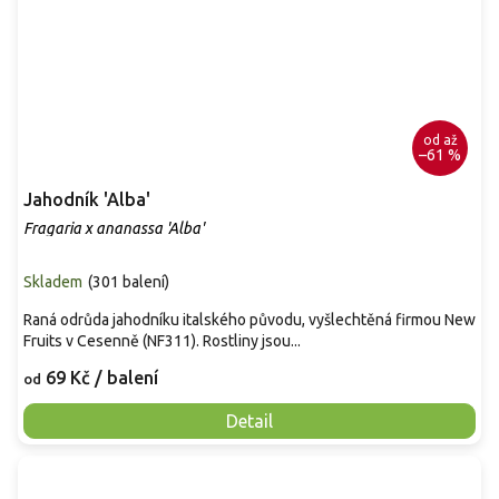
od
až
–61 %
Jahodník 'Alba'
Fragaria x ananassa 'Alba'
Skladem
(
301 balení
)
Raná odrůda jahodníku italského původu, vyšlechtěná firmou New
Fruits v Cesenně (NF311). Rostliny jsou...
69 Kč
/ balení
od
Detail