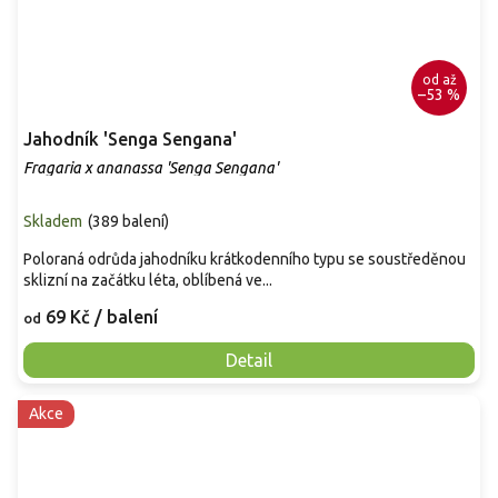
od
až
–53 %
Jahodník 'Senga Sengana'
Fragaria x ananassa 'Senga Sengana'
Skladem
(
389 balení
)
Poloraná odrůda jahodníku krátkodenního typu se soustředěnou
sklizní na začátku léta, oblíbená ve...
69 Kč
/ balení
od
Detail
Akce