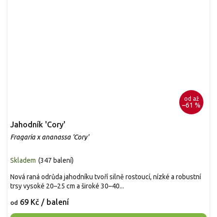
od
až
–61 %
Jahodník 'Cory'
Fragaria x ananassa 'Cory'
Skladem
(
347 balení
)
Nová raná odrůda jahodníku tvoří silně rostoucí, nízké a robustní
trsy vysoké 20–25 cm a široké 30–40...
69 Kč
/ balení
od