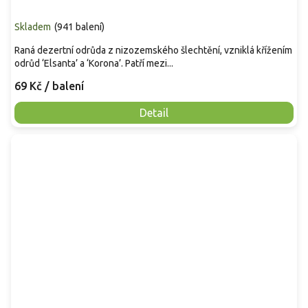
Skladem
(
941 balení
)
Raná dezertní odrůda z nizozemského šlechtění, vzniklá křížením
odrůd ‘Elsanta’ a ‘Korona’. Patří mezi...
69 Kč
/ balení
Detail