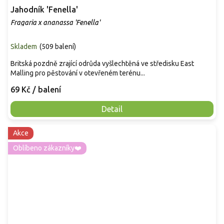
Jahodník 'Fenella'
Fragaria x ananassa 'Fenella'
Skladem
(
509 balení
)
Britská pozdně zrající odrůda vyšlechtěná ve středisku East
Malling pro pěstování v otevřeném terénu...
69 Kč
/ balení
Detail
Akce
Oblíbeno zákazníky❤️