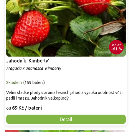
od
až
–61 %
Jahodník 'Kimberly'
Fragaria x ananassa 'Kimberly'
Skladem
(
159 balení
)
Velmi sladké plody s aroma lesních jahod a vysoká odolnost vůči
padlí i mrazu. Jahodník velkoplodý...
69 Kč
/ balení
od
Detail