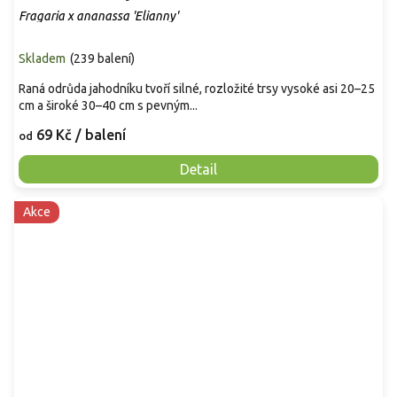
Fragaria x ananassa 'Elianny'
Skladem
(
239 balení
)
Raná odrůda jahodníku tvoří silné, rozložité trsy vysoké asi 20–25
cm a široké 30–40 cm s pevným...
69 Kč
/ balení
od
Detail
Akce