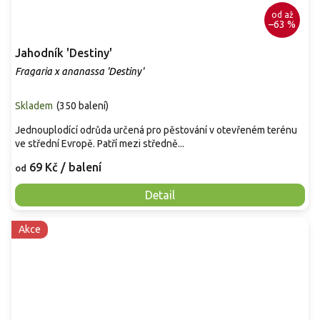
od
až
–63 %
Jahodník 'Destiny'
Fragaria x ananassa 'Destiny'
Skladem
(
350 balení
)
Jednouplodící odrůda určená pro pěstování v otevřeném terénu
ve střední Evropě. Patří mezi středně...
69 Kč
/ balení
od
Detail
Akce