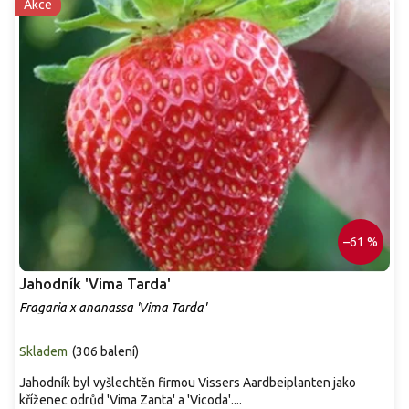
Akce
–61 %
Jahodník 'Vima Tarda'
Fragaria x ananassa 'Vima Tarda'
Skladem
(
306 balení
)
Jahodník byl vyšlechtěn firmou Vissers Aardbeiplanten jako
kříženec odrůd 'Vima Zanta' a 'Vicoda'....