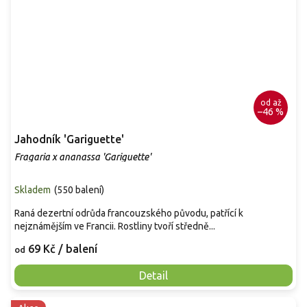
od
až
–46 %
Jahodník 'Gariguette'
Fragaria x ananassa 'Gariguette'
Skladem
(
550 balení
)
Raná dezertní odrůda francouzského původu, patřící k
nejznámějším ve Francii. Rostliny tvoří středně...
69 Kč
/ balení
od
Detail