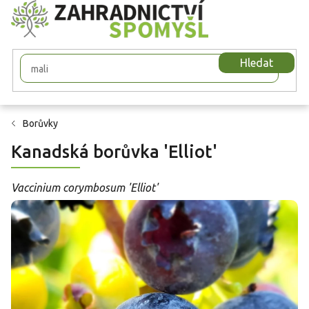
Přejít
na
obsah
Hledat
Borůvky
Kanadská borůvka 'Elliot'
Vaccinium corymbosum 'Elliot'