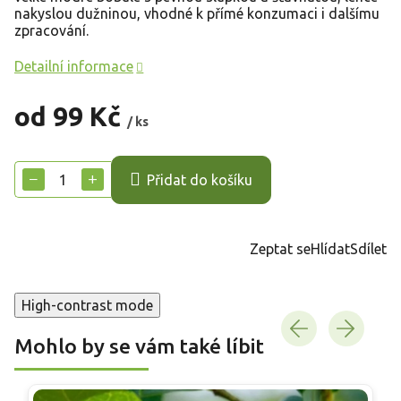
nakyslou dužninou, vhodné k přímé konzumaci i dalšímu
zpracování.
Detailní informace
od
99 Kč
/ ks
Měrná
cena:
−
+
Přidat do košíku
Zeptat se
Hlídat
Sdílet
High-contrast mode
Mohlo by se vám také líbit