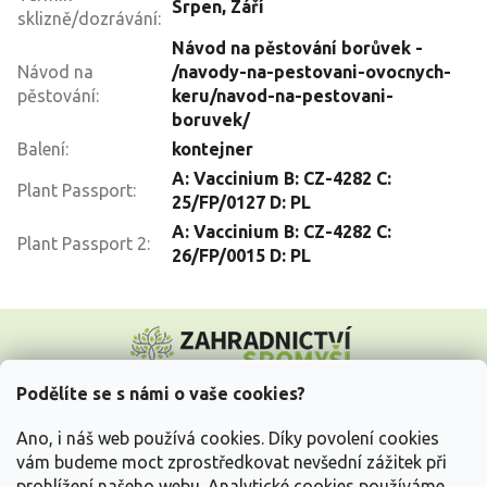
Srpen
,
Září
sklizně/dozrávání
:
Návod na pěstování borůvek -
Návod na
/navody-na-pestovani-ovocnych-
pěstování
:
keru/navod-na-pestovani-
boruvek/
Balení
:
kontejner
A: Vaccinium B: CZ-4282 C:
Plant Passport
:
25/FP/0127 D: PL
A: Vaccinium B: CZ-4282 C:
Plant Passport 2
:
26/FP/0015 D: PL
Z
á
p
a
Podělíte se s námi o vaše cookies?
t
Vše o nákupu
í
Ano, i náš web používá cookies. Díky povolení cookies
vám budeme moct zprostředkovat nevšední zážitek při
prohlížení našeho webu. Analytické cookies používáme