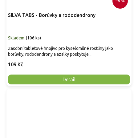
–8 %
SILVA TABS - Borůvky a rododendrony
Skladem
(
106 ks
)
Zásobní tabletové hnojivo pro kyselomilné rostliny jako
borůvky, rododendrony a azalky poskytuje...
109 Kč
Detail