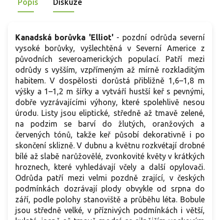
Popis
Diskuze
Kanadská borůvka 'Elliot'
- pozdní odrůda severní
vysoké borůvky, vyšlechtěná v Severní Americe z
původních severoamerických populací. Patří mezi
odrůdy s vyšším, vzpřímeným až mírně rozkladitým
habitem. V dospělosti dorůstá přibližně 1,6–1,8 m
výšky a 1–1,2 m šířky a vytváří hustší keř s pevnými,
dobře vyzrávajícími výhony, které spolehlivě nesou
úrodu. Listy jsou eliptické, středně až tmavě zelené,
na podzim se barví do žlutých, oranžových a
červených tónů, takže keř působí dekorativně i po
skončení sklizně. V dubnu a květnu rozkvétají drobné
bílé až slabě narůžovělé, zvonkovité květy v krátkých
hroznech, které vyhledávají včely a další opylovači.
Odrůda patří mezi velmi pozdně zrající, v českých
podmínkách dozrávají plody obvykle od srpna do
září, podle polohy stanoviště a průběhu léta. Bobule
jsou středně velké, v příznivých podmínkách i větší,