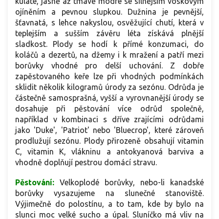
kulaté, jasně až tmavě modré se silnějším voskovým
ojíněním a pevnou slupkou. Dužnina je pevnější,
šťavnatá, s lehce nakyslou, osvěžující chutí, která v
teplejším a sušším závěru léta získává plnější
sladkost. Plody se hodí k přímé konzumaci, do
koláčů a dezertů, na džemy i k mražení a patří mezi
borůvky vhodné pro delší uchování. Z dobře
zapěstovaného keře lze při vhodných podmínkách
sklidit několik kilogramů úrody za sezónu. Odrůda je
částečně samosprašná, vyšší a vyrovnanější úrody se
dosahuje při pěstování více odrůd společně,
například v kombinaci s dříve zrajícími odrůdami
jako 'Duke', 'Patriot' nebo 'Bluecrop', které zároveň
prodlužují sezónu. Plody přirozeně obsahují vitamin
C, vitamin K, vlákninu a antokyanová barviva a
vhodně doplňují pestrou domácí stravu.
Pěstování:
Velkoplodé borůvky, nebo-li kanadské
borůvky vysazujeme na slunečné stanoviště.
Výjimečně do polostínu, a to tam, kde by bylo na
slunci moc velké sucho a úpal. Sluníčko má vliv na