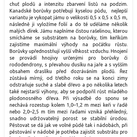
chuť plodů a intenzitu zbarvení listů na podzim.
Kanadské borůvky potřebují kyselou půdu, nejlepší
variantu je vykopat jámu o velikosti 0,5 x 0,5 x 0,5 m,
následně ji vyložíme folií a do té uděláme několik
malých dírek. Jámu naplníme čistou rašelinou, kterou
smícháme se substrátem na borůvky, tím keříkům
zajistíme maximální výhody na počátku růstu.
Borůvky upřednostňují vyšší vlhkost vzduchu. Hnojení
se provádí hnojivy určenými pro borůvky či
rododendrony, s převahou dusíku na jaře a s vyšším
obsahem draslíku před dozráváním plodů. Řez
zůstává mírný, od třetího roku se na konci zimy
odstraňuje suché a slabé dřevo a po několika letech
také nejstarší výhony, aby se podpořil růst mladého
plodonosného dřeva. Při výsadbě do sponu se
nechává rozestup kolem 1,0–1,2 m mezi keři v řadě
nebo 2,0–2,5 m tím mezi řadami vzniká přehledný,
snadno udržovatelný porost se stabilní úrodou.
Pěstovat se dá jak ve volné půdě tak i nádobách, při
pěstování v nádobě je potřeba zajistit substrátu pro