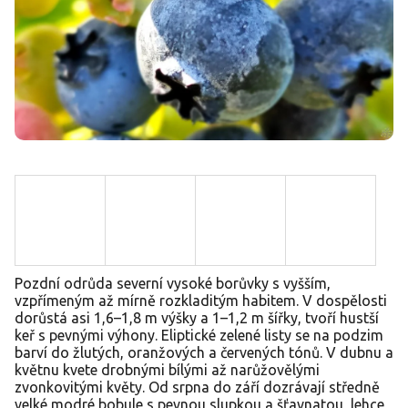
Pozdní odrůda severní vysoké borůvky s vyšším,
vzpřímeným až mírně rozkladitým habitem. V dospělosti
dorůstá asi 1,6–1,8 m výšky a 1–1,2 m šířky, tvoří hustší
keř s pevnými výhony. Eliptické zelené listy se na podzim
barví do žlutých, oranžových a červených tónů. V dubnu a
květnu kvete drobnými bílými až narůžovělými
zvonkovitými květy. Od srpna do září dozrávají středně
velké modré bobule s pevnou slupkou a šťavnatou, lehce