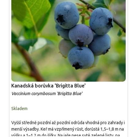
Kanadská borůvka 'Brigitta Blue'
K
Vaccinium corymbosum 'Brigitta Blue'
V
Skladem
P
Vyšší středně pozdní až pozdní odrůda vhodná pro zahrady i
R
menší výsadby. Keř má vzpřímený růst, dorůstá 1,5–1,8 m na
v
výšku a 1–1,2 m do šířky. Na jaře nese sytě zelené listy, na
v