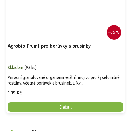
–35 %
Agrobio Trumf pro borůvky a brusinky
Skladem
(
95 ks
)
Přírodní granulované organominerální hnojivo pro kyselomilné
rostliny, včetně borůvek a brusinek. Díky...
109 Kč
Detail