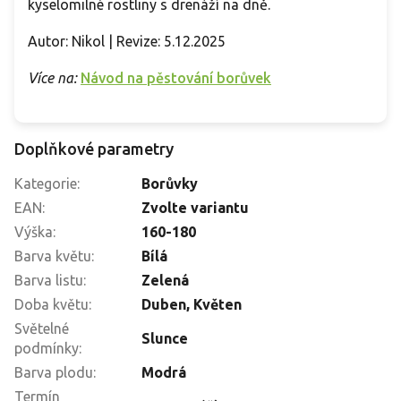
kyselomilné rostliny s drenáží na dně.
Autor: Nikol | Revize: 5.12.2025
Více na:
Návod na pěstování borůvek
Doplňkové parametry
Kategorie
:
Borůvky
EAN
:
Zvolte variantu
Výška
:
160-180
Barva květu
:
Bílá
Barva listu
:
Zelená
Doba květu
:
Duben, Květen
Světelné
Slunce
podmínky
:
Barva plodu
:
Modrá
Termín