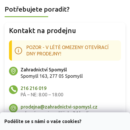
Potřebujete poradit?
Kontakt na prodejnu
POZOR - V LÉTĚ OMEZENY OTEVÍRACÍ
DNY PRODEJNY!
Zahradnictví Spomyšl
Spomyšl 163, 277 05 Spomyšl
216 216 019
PÁ – NE: 8:00 – 18:00
prodejna@zahradnictvi-spomysl.cz
odpovíme nejpozději do 24 hodin
Podělíte se s námi o vaše cookies?
Detail prodejny