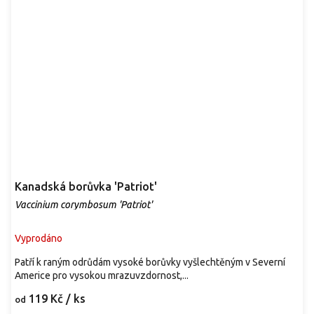
Kanadská borůvka 'Patriot'
Vaccinium corymbosum 'Patriot'
Vyprodáno
Patří k raným odrůdám vysoké borůvky vyšlechtěným v Severní
Americe pro vysokou mrazuvzdornost,...
119 Kč
/ ks
od