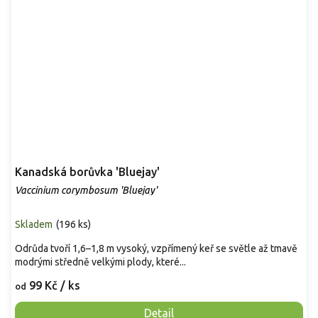
Kanadská borůvka 'Bluejay'
Vaccinium corymbosum 'Bluejay'
Skladem
(
196 ks
)
Odrůda tvoří 1,6–1,8 m vysoký, vzpřímený keř se světle až tmavě
modrými středně velkými plody, které...
99 Kč
/ ks
od
Detail