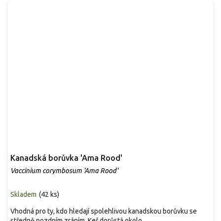
Kanadská borůvka 'Ama Rood'
Vaccinium corymbosum 'Ama Rood'
Skladem
(
42 ks
)
Vhodná pro ty, kdo hledají spolehlivou kanadskou borůvku se
středně pozdním zráním. Keř dorůstá okolo...