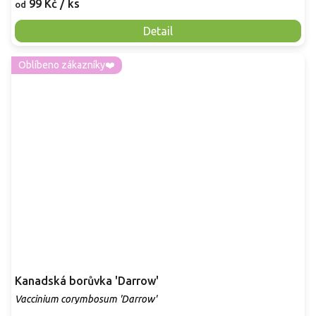
99 Kč
/ ks
od
Detail
Oblíbeno zákazníky❤️
Kanadská borůvka 'Darrow'
Vaccinium corymbosum 'Darrow'