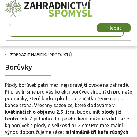
Přejít
na
obsah
Hledat
ZOBRAZIT NABÍDKU PRODUKTŮ
Borůvky
Plody borůvek patří mezi nejzdravější ovoce na zahradě.
Připravili jsme pro vás kolekci borůvek vhodných pro naše
podmínky, které budou plodit od začátku července do
konce srpna. Všechny sazenice, které dodáváme v
květináčích o objemu 2,5 litru
, budou mít
plody již
tento rok
. Z jednoho dospělého keře můžete sklidit až 5
kg borůvek s plody o velikosti až 2 cm! Pro maximální
výnos doporučujeme sázet
minimálně tři keře různých