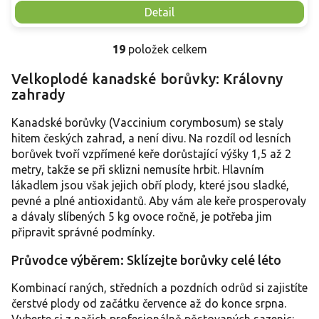
Detail
19
položek celkem
O
v
Velkoplodé kanadské borůvky: Královny
l
zahrady
á
d
a
Kanadské borůvky (Vaccinium corymbosum) se staly
c
hitem českých zahrad, a není divu. Na rozdíl od lesních
í
borůvek tvoří vzpřímené keře dorůstající výšky 1,5 až 2
p
metry, takže se při sklizni nemusíte hrbit. Hlavním
r
lákadlem jsou však jejich obří plody, které jsou sladké,
v
pevné a plné antioxidantů. Aby vám ale keře prosperovaly
k
y
a dávaly slíbených 5 kg ovoce ročně, je potřeba jim
v
připravit správné podmínky.
ý
p
Průvodce výběrem: Sklízejte borůvky celé léto
i
s
Kombinací raných, středních a pozdních odrůd si zajistíte
u
čerstvé plody od začátku července až do konce srpna.
Vyberte si z našich profesionálně pěstovaných sazenic: