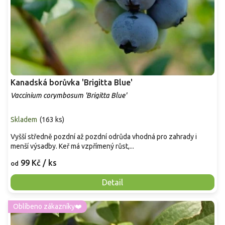
Kanadská borůvka 'Brigitta Blue'
Vaccinium corymbosum 'Brigitta Blue'
Skladem
(
163 ks
)
Vyšší středně pozdní až pozdní odrůda vhodná pro zahrady i
menší výsadby. Keř má vzpřímený růst,...
99 Kč
/ ks
od
Detail
Oblíbeno zákazníky❤️