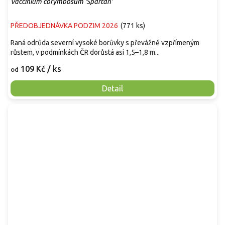
Vaccinium corymbosum 'Spartan'
PŘEDOBJEDNÁVKA PODZIM 2026
(
771 ks
)
Raná odrůda severní vysoké borůvky s převážně vzpřímeným
růstem, v podmínkách ČR dorůstá asi 1,5–1,8 m...
109 Kč
/ ks
od
Detail