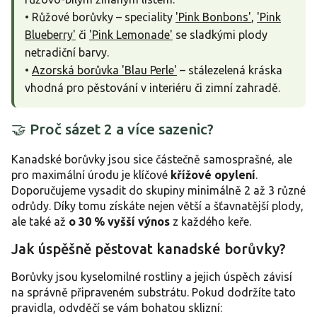
• Růžové borůvky – speciality
'Pink Bonbons'
,
'Pink
Blueberry'
či
'Pink Lemonade'
se sladkými plody
netradiční barvy.
•
Azorská borůvka 'Blau Perle'
– stálezelená kráska
vhodná pro pěstování v interiéru či zimní zahradě.
🤝 Proč sázet 2 a více sazenic?
Kanadské borůvky jsou sice částečně samosprašné, ale
pro maximální úrodu je klíčové
křížové opylení
.
Doporučujeme vysadit do skupiny minimálně 2 až 3 různé
odrůdy. Díky tomu získáte nejen větší a šťavnatější plody,
ale také až
o 30 % vyšší výnos
z každého keře.
Jak úspěšně pěstovat kanadské borůvky?
Borůvky jsou kyselomilné rostliny a jejich úspěch závisí
na správně připraveném substrátu. Pokud dodržíte tato
pravidla, odvděčí se vám bohatou sklizní: