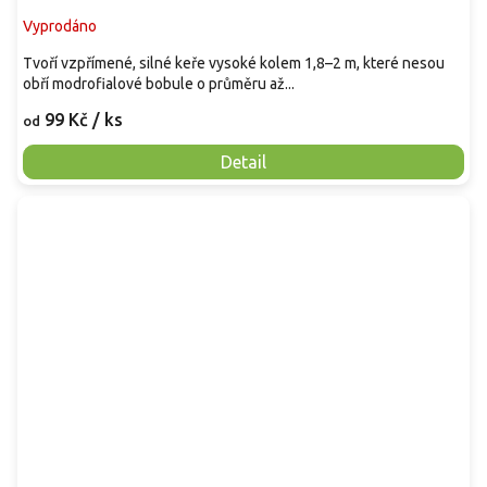
Vyprodáno
Tvoří vzpřímené, silné keře vysoké kolem 1,8–2 m, které nesou
obří modrofialové bobule o průměru až...
99 Kč
/ ks
od
Detail