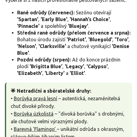
Rané odrůdy (červenec):
Sezónu otevírají
'Spartan'
,
'Early Blue'
,
'Hannah’s Choice'
,
'Pinnacle'
a spolehlivý
'Bluejay'
.
Středně rané odrůdy (přelom července a srpna):
Bohatou úrodu zajistí
'Patriot'
,
'Bluegold'
,
'Toro'
,
'Nelson'
,
'Clarksville'
a chuťově vynikající
'Denise
Blue'
.
Pozdní odrůdy (srpen):
Až do konce prázdnin
plodí
'Brigitta Blue'
,
'Legacy'
,
'Calypso'
,
'Elizabeth'
,
'Liberty'
a
'Elliot'
.
🌟 Netradiční a sběratelské druhy:
•
Borůvka pravá lesní
– autentická, nezaměnitelná
chuť divoké přírody.
•
Borůvka úzkolistá
– "divoká borůvka" s drobnými,
ale chuťově velmi výraznými plody.
•
Barevná 'Flamingo'
– unikátní odrůda s okrasným,
růžovo-bílým žíhaným listem.