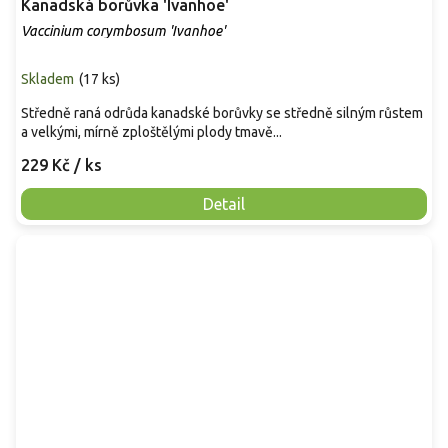
Kanadská borůvka 'Ivanhoe'
Vaccinium corymbosum 'Ivanhoe'
Skladem
(
17 ks
)
Středně raná odrůda kanadské borůvky se středně silným růstem
a velkými, mírně zploštělými plody tmavě...
229 Kč
/ ks
Detail