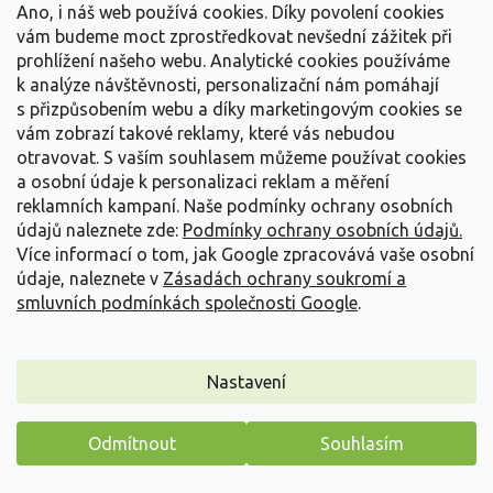
Ano, i náš web používá cookies. Díky povolení cookies
vám budeme moct zprostředkovat nevšední zážitek při
prohlížení našeho webu. Analytické cookies používáme
Kontakt na e-shop
k analýze návštěvnosti, personalizační nám pomáhají
s přizpůsobením webu a díky marketingovým cookies se
vám zobrazí takové reklamy, které vás nebudou
Aktuálně preferujeme komunikaci přes e-
otravovat.
S vaším souhlasem můžeme používat cookies
mail. Telefonní linky bývají vytížené.
a osobní údaje k personalizaci reklam a měření
Omlouváme se za komplikace.
reklamních kampaní. Naše podmínky ochrany osobních
údajů naleznete zde:
Podmínky ochrany osobních údajů.
Informace k objednávkám
Více informací o tom, jak Google zpracovává vaše osobní
objednavky@zahradnictvi-spomysl.cz
údaje, naleznete v
Zásadách ochrany soukromí a
odpovíme nejpozději do 24 hodin
smluvních podmínkách společnosti Google
.
216 216 019
Všeobecné dotazy k rostlinám
Nastavení
info@zahradnictvi-spomysl.cz
odpovíme nejpozději do 24 hodin
Odmítnout
Souhlasím
216 216 019
Máme pro vás malý dárek