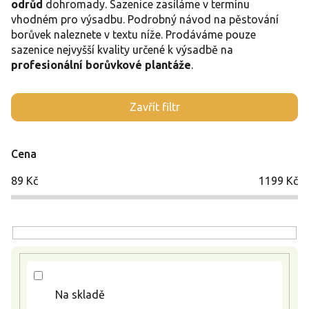
odrůd
dohromady. Sazenice zasíláme v termínu
vhodném pro výsadbu. Podrobný návod na pěstování
borůvek naleznete v textu níže. Prodáváme pouze
sazenice nejvyšší kvality určené k výsadbě na
profesionální borůvkové plantáže
.
V
Zavřít filtr
ý
p
i
Cena
s
p
89
Kč
1199
Kč
r
o
d
u
k
t
ů
Na skladě