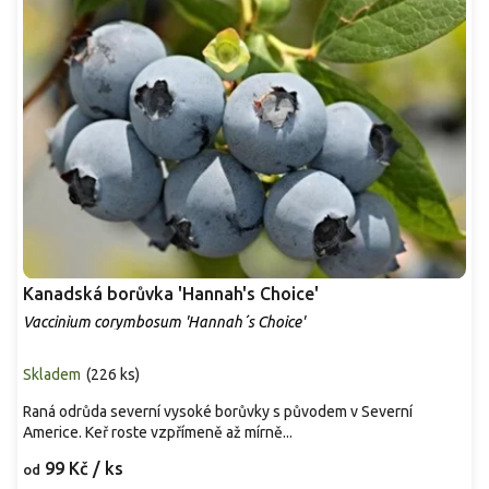
Kanadská borůvka 'Hannah's Choice'
Vaccinium corymbosum 'Hannah´s Choice'
Skladem
(
226 ks
)
Raná odrůda severní vysoké borůvky s původem v Severní
Americe. Keř roste vzpřímeně až mírně...
99 Kč
/ ks
od