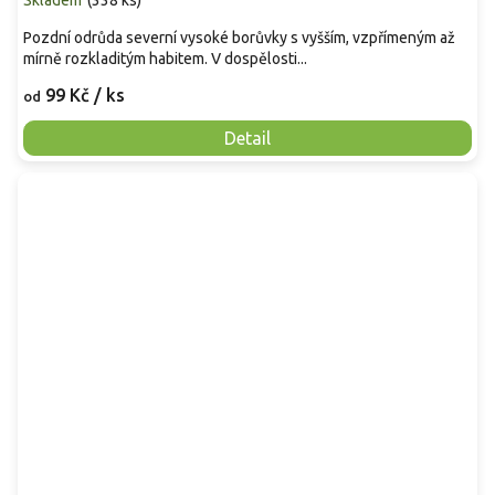
Skladem
(
338 ks
)
Pozdní odrůda severní vysoké borůvky s vyšším, vzpřímeným až
mírně rozkladitým habitem. V dospělosti...
99 Kč
/ ks
od
Detail