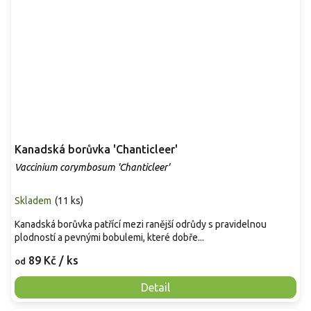
Kanadská borůvka 'Chanticleer'
Vaccinium corymbosum 'Chanticleer'
Skladem
(
11 ks
)
Kanadská borůvka patřící mezi ranější odrůdy s pravidelnou
plodností a pevnými bobulemi, které dobře...
89 Kč
/ ks
od
Detail