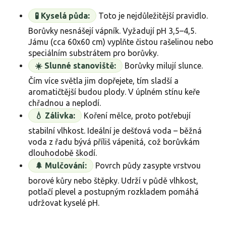
🧪 Kyselá půda:
Toto je nejdůležitější pravidlo.
Borůvky nesnášejí vápník. Vyžadují pH 3,5–4,5.
Jámu (cca 60x60 cm) vyplňte čistou rašelinou nebo
speciálním substrátem pro borůvky.
☀️ Slunné stanoviště:
Borůvky milují slunce.
Čím více světla jim dopřejete, tím sladší a
aromatičtější budou plody. V úplném stínu keře
chřadnou a neplodí.
💧 Zálivka:
Koření mělce, proto potřebují
stabilní vlhkost. Ideální je dešťová voda – běžná
voda z řadu bývá příliš vápenitá, což borůvkám
dlouhodobě škodí.
🌲 Mulčování:
Povrch půdy zasypte vrstvou
borové kůry nebo štěpky. Udrží v půdě vlhkost,
potlačí plevel a postupným rozkladem pomáhá
udržovat kyselé pH.