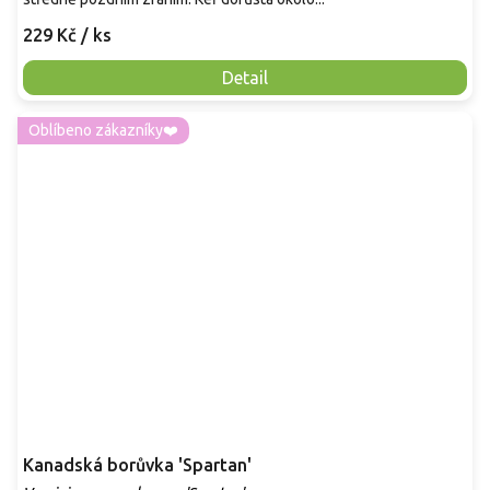
229 Kč
/ ks
Detail
Oblíbeno zákazníky❤️
Kanadská borůvka 'Spartan'