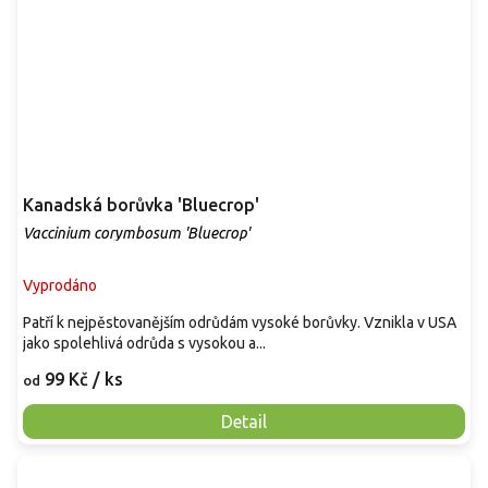
Kanadská borůvka 'Bluecrop'
Vaccinium corymbosum 'Bluecrop'
Vyprodáno
Patří k nejpěstovanějším odrůdám vysoké borůvky. Vznikla v USA
jako spolehlivá odrůda s vysokou a...
99 Kč
/ ks
od
Detail