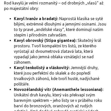
i
Rod kavylů je velmi rozmanitý – od drobných „vlasů“ až
s
po majestátní obry:
u
Kavyl Ivanův a bradatý:
Naprostá klasika se sytě
bílými, extrémně dlouhými a jemnými osinami. Jsou
to ty pravé „andělské vlasy“, které dominují našim
stepím i přírodním zahradám.
Kavyl obrovský (Stipa gigantea):
Skutečný král
prostoru. Tvoří kompaktní trs listů, ze kterého
vyrůstají až dvoumetrová zlatavá lata, která
vypadají jako jemná oblaka vznášející se nad
záhonem.
Kavyl tenkolistý a vláskovitý:
Jemnější druhy,
které jsou perfektní do skalek a do popředí
trvalkových záhonů, kde tvoří husté, nadýchané
polštáře.
Novozélandský vítr (Anemanthele lessoniana):
Unikátní druh kavylu, který vás překvapí svým
barevným spektrem – jeho listy se v průběhu roku
barví do bronzových, oranžových až rudých