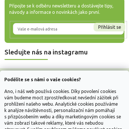
Připojte se k odběru newsletteru a dostávejte tipy,
návody a informace o novinkách jako první.
Přihlásit se
Sledujte nás na instagramu
Z
á
Podělíte se s námi o vaše cookies?
p
a
Ano, i náš web používá cookies. Díky povolení cookies
t
vám budeme moct zprostředkovat nevšední zážitek při
í
prohlížení našeho webu. Analytické cookies používáme
Vše o nákupu
k analýze návštěvnosti, personalizační nám pomáhají
s přizpůsobením webu a díky marketingovým cookies se
vám zobrazí takové reklamy, které vás nebudou
Informace pro Vás