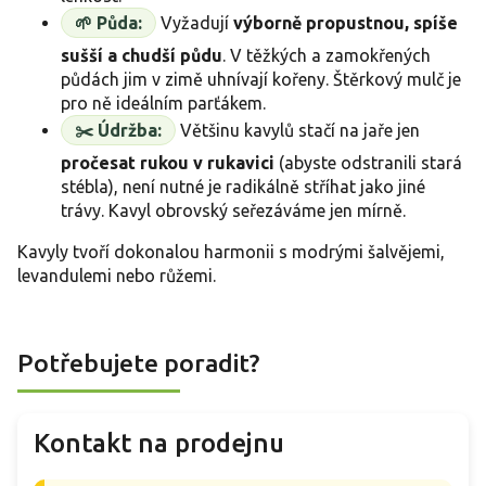
🌱 Půda:
Vyžadují
výborně propustnou, spíše
sušší a chudší půdu
. V těžkých a zamokřených
půdách jim v zimě uhnívají kořeny. Štěrkový mulč je
pro ně ideálním parťákem.
✂️ Údržba:
Většinu kavylů stačí na jaře jen
pročesat rukou v rukavici
(abyste odstranili stará
stébla), není nutné je radikálně stříhat jako jiné
trávy. Kavyl obrovský seřezáváme jen mírně.
Kavyly tvoří dokonalou harmonii s modrými šalvějemi,
levandulemi nebo růžemi.
Potřebujete poradit?
Kontakt na prodejnu