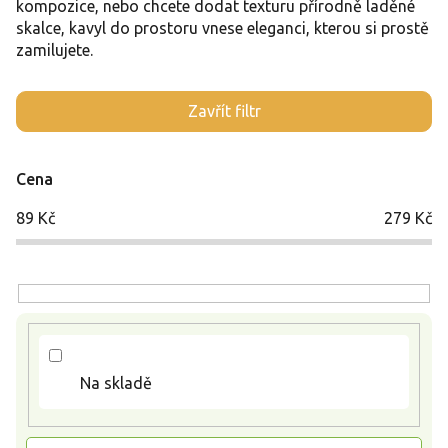
kompozice, nebo chcete dodat texturu přírodně laděné
skalce, kavyl do prostoru vnese eleganci, kterou si prostě
zamilujete.
V
Zavřít filtr
ý
p
i
Cena
s
p
89
Kč
279
Kč
r
o
d
u
k
t
ů
Na skladě