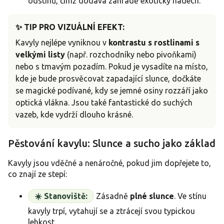
odstínů, čímž dodává zahradě exotický nádech.
✨ TIP PRO VIZUÁLNÍ EFEKT:
Kavyly nejlépe vyniknou v
kontrastu s rostlinami s
velkými listy
(např. rozchodníky nebo pivoňkami)
nebo s tmavým pozadím. Pokud je vysadíte na místo,
kde je bude prosvěcovat zapadající slunce, dočkáte
se magické podívané, kdy se jemné osiny rozzáří jako
optická vlákna. Jsou také fantastické do suchých
vazeb, kde vydrží dlouho krásné.
Pěstování kavylu: Slunce a sucho jako základ
Kavyly jsou vděčné a nenáročné, pokud jim dopřejete to,
co znají ze stepí:
☀️ Stanoviště:
Zásadně
plné slunce
. Ve stínu
kavyly trpí, vytahují se a ztrácejí svou typickou
lehkost.