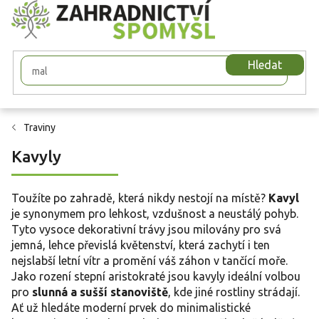
Přejít
na
obsah
Hledat
Traviny
Kavyly
Toužíte po zahradě, která nikdy nestojí na místě?
Kavyl
je synonymem pro lehkost, vzdušnost a neustálý pohyb.
Tyto vysoce dekorativní trávy jsou milovány pro svá
jemná, lehce převislá květenství, která zachytí i ten
nejslabší letní vítr a promění váš záhon v tančící moře.
Jako rození stepní aristokraté jsou kavyly ideální volbou
pro
slunná a sušší stanoviště
, kde jiné rostliny strádají.
Ať už hledáte moderní prvek do minimalistické