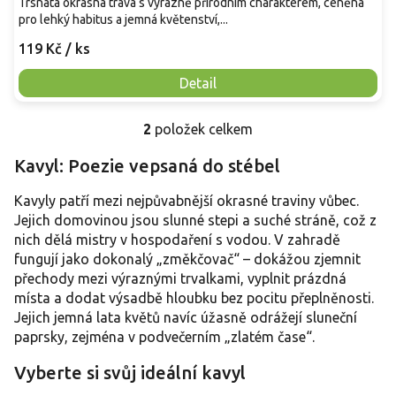
Trsnatá okrasná tráva s výrazně přírodním charakterem, ceněná
pro lehký habitus a jemná květenství,...
119 Kč
/ ks
Detail
2
položek celkem
O
v
Kavyl: Poezie vepsaná do stébel
l
á
Kavyly patří mezi nejpůvabnější okrasné traviny vůbec.
d
a
Jejich domovinou jsou slunné stepi a suché stráně, což z
c
nich dělá mistry v hospodaření s vodou. V zahradě
í
fungují jako dokonalý „změkčovač“ – dokážou zjemnit
p
přechody mezi výraznými trvalkami, vyplnit prázdná
r
místa a dodat výsadbě hloubku bez pocitu přeplněnosti.
v
Jejich jemná lata květů navíc úžasně odrážejí sluneční
k
y
paprsky, zejména v podvečerním „zlatém čase“.
v
ý
Vyberte si svůj ideální kavyl
p