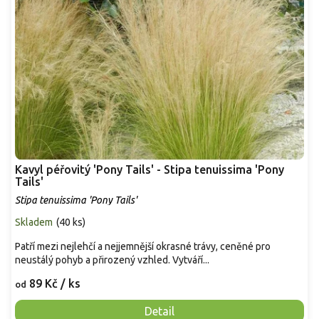
Kavyl péřovitý 'Pony Tails' - Stipa tenuissima 'Pony
Tails'
Stipa tenuissima 'Pony Tails'
Skladem
(
40 ks
)
Patří mezi nejlehčí a nejjemnější okrasné trávy, ceněné pro
neustálý pohyb a přirozený vzhled. Vytváří...
89 Kč
/ ks
od
Detail