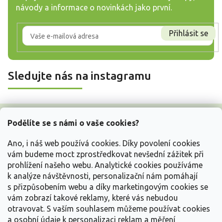
návody a informace o novinkách jako první.
Přihlásit se
Sledujte nás na instagramu
Z
á
Podělíte se s námi o vaše cookies?
p
a
Ano, i náš web používá cookies. Díky povolení cookies
t
vám budeme moct zprostředkovat nevšední zážitek při
í
prohlížení našeho webu. Analytické cookies používáme
Vše o nákupu
k analýze návštěvnosti, personalizační nám pomáhají
s přizpůsobením webu a díky marketingovým cookies se
vám zobrazí takové reklamy, které vás nebudou
Informace pro Vás
otravovat.
S vaším souhlasem můžeme používat cookies
a osobní údaje k personalizaci reklam a měření