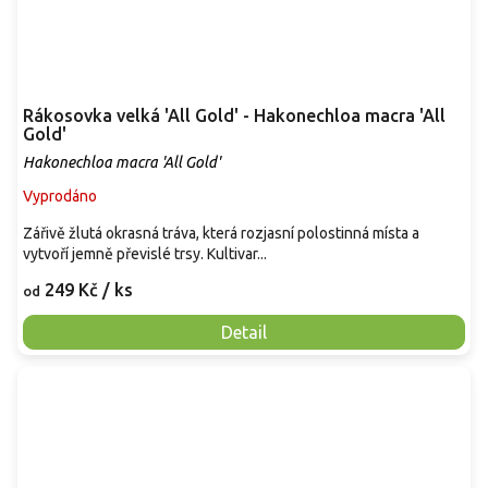
Rákosovka velká 'All Gold' - Hakonechloa macra 'All
Gold'
Hakonechloa macra 'All Gold'
Vyprodáno
Zářivě žlutá okrasná tráva, která rozjasní polostinná místa a
vytvoří jemně převislé trsy. Kultivar...
249 Kč
/ ks
od
Detail