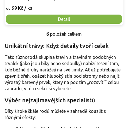
99 Kč
/ ks
od
Detail
6
položek celkem
O
v
Unikátní trávy: Když detaily tvoří celek
l
á
Tato různorodá skupina travin a travinám podobných
d
a
trvalek (jako jsou biky nebo sedoulky) nabízí řešení tam,
c
kde běžné druhy narážejí na své limity. Ať už potřebujete
í
zpevnit břeh, osázet hluboký stín pod stromy nebo najít
p
výrazný barevný prvek, který na podzim „rozsvítí“ celou
r
zahradu, v této sekci si vyberete.
v
k
Výběr nejzajímavějších specialistů
y
v
Díky široké škále rodů můžete v zahradě kouzlit s
ý
p
různými efekty:
i