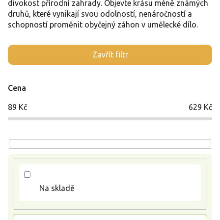
divokost přírodní zahrady. Objevte krásu méně známých
druhů, které vynikají svou odolností, nenáročností a
schopností proměnit obyčejný záhon v umělecké dílo.
V
Zavřít filtr
ý
p
i
Cena
s
p
89
Kč
629
Kč
r
o
d
u
k
t
ů
Na skladě