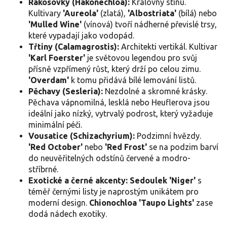
s
Rákosovky (Hakonechloa):
Královny stínu.
u
Kultivary
'Aureola'
(zlatá),
'Albostriata'
(bílá) nebo
'Mulled Wine'
(vínová) tvoří nádherné převislé trsy,
které vypadají jako vodopád.
Třtiny (Calamagrostis):
Architekti vertikál. Kultivar
'Karl Foerster'
je světovou legendou pro svůj
přísně vzpřímený růst, který drží po celou zimu.
'Overdam'
k tomu přidává bílé lemování listů.
Pěchavy (Sesleria):
Nezdolné a skromné krásky.
Pěchava vápnomilná, lesklá nebo Heuflerova jsou
ideální jako nízký, vytrvalý podrost, který vyžaduje
minimální péči.
Vousatice (Schizachyrium):
Podzimní hvězdy.
'Red October'
nebo
'Red Frost'
se na podzim barví
do neuvěřitelných odstínů červené a modro-
stříbrné.
Exotické a černé akcenty:
Sedoulek 'Niger'
s
téměř černými listy je naprostým unikátem pro
moderní design.
Chionochloa 'Taupo Lights'
zase
dodá nádech exotiky.