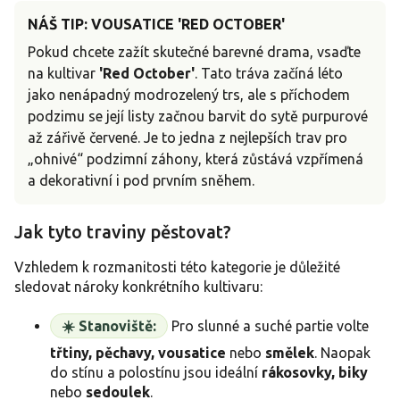
NÁŠ TIP: VOUSATICE 'RED OCTOBER'
Pokud chcete zažít skutečné barevné drama, vsaďte
na kultivar
'Red October'
. Tato tráva začíná léto
jako nenápadný modrozelený trs, ale s příchodem
podzimu se její listy začnou barvit do sytě purpurové
až zářivě červené. Je to jedna z nejlepších trav pro
„ohnivé“ podzimní záhony, která zůstává vzpřímená
a dekorativní i pod prvním sněhem.
Jak tyto traviny pěstovat?
Vzhledem k rozmanitosti této kategorie je důležité
sledovat nároky konkrétního kultivaru:
☀️ Stanoviště:
Pro slunné a suché partie volte
třtiny, pěchavy, vousatice
nebo
smělek
. Naopak
do stínu a polostínu jsou ideální
rákosovky, biky
nebo
sedoulek
.