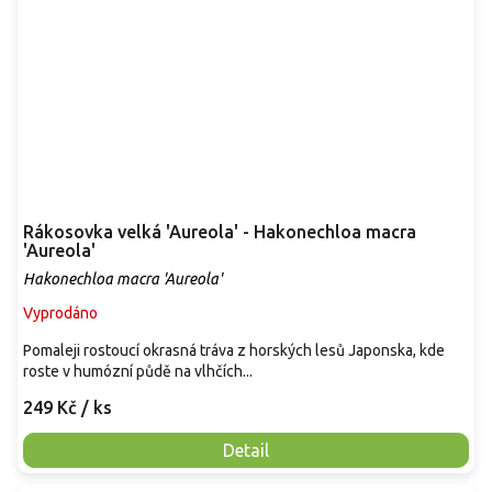
Rákosovka velká 'Aureola' - Hakonechloa macra
'Aureola'
Hakonechloa macra 'Aureola'
Vyprodáno
Pomaleji rostoucí okrasná tráva z horských lesů Japonska, kde
roste v humózní půdě na vlhčích...
249 Kč
/ ks
Detail