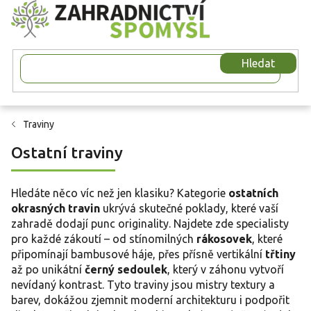
Přejít
na
obsah
Hledat
Traviny
Ostatní traviny
Hledáte něco víc než jen klasiku? Kategorie
ostatních
okrasných travin
ukrývá skutečné poklady, které vaší
zahradě dodají punc originality. Najdete zde specialisty
pro každé zákoutí – od stínomilných
rákosovek
, které
připomínají bambusové háje, přes přísně vertikální
třtiny
až po unikátní
černý sedoulek
, který v záhonu vytvoří
nevídaný kontrast. Tyto traviny jsou mistry textury a
barev, dokážou zjemnit moderní architekturu i podpořit