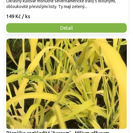
Okrasný kultivar mohutné severoamerické trávy s dlouhými,
obloukovitě převislými listy. Ty mají zelený...
149 Kč
/ ks
Detail