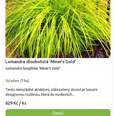
Lomandra dlouholistá 'Miner's Gold'
Lomandra longifolia 'Miner's Gold'
Skladem
(
7 ks
)
Tento mimořádně atraktivní, stálezelený skvost je luxusní
designovou rostlinou, která do moderních...
629 Kč
/ ks
Detail