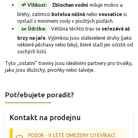
🌱 Vlhkost:
Zblochan vodní
miluje mokro a
břehy, zatímco
butelua něžná
nebo
vousatice
si
vystačí s minimem vody v písčitých půdách.
✂️ Údržba:
Většina těchto trav se
seřezává až
brzy na jaře
. Výjimkou jsou stálezelené druhy (jako
některé pěchavy nebo biky), které stačí jen očistit od
suchých listů.
Tyto „ostatní“ traviny jsou ideálními partnery pro trvalky,
jako jsou dlužichy, pivoňky nebo šalvěje.
Potřebujete poradit?
Kontakt na prodejnu
POZOR - V LÉTĚ OMEZENY OTEVÍRACÍ