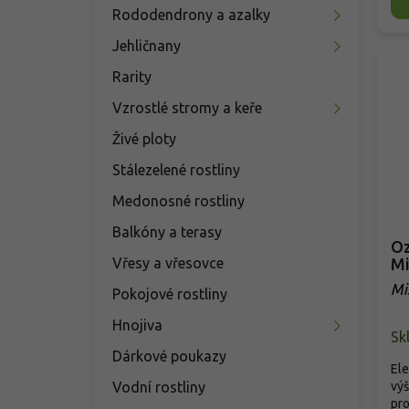
Rododendrony a azalky
Jehličnany
Rarity
Vzrostlé stromy a keře
Živé ploty
Stálezelené rostliny
Medonosné rostliny
Balkóny a terasy
Oz
Mi
Vřesy a vřesovce
Mi
Pokojové rostliny
Hnojiva
Sk
Dárkové poukazy
Ele
výš
Vodní rostliny
pro