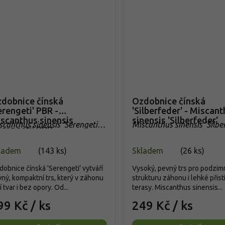
dobnice čínská
Ozdobnice čínská
erengeti' PBR -
'Silberfeder' - Miscan
scanthus sinensis
sinensis 'Silberfeder'
scanthus sinensis 'Serengeti'
Miscanthus sinensis 'Silbe
erengeti' PBR
R
ladem
(
143 ks
)
Skladem
(
26 ks
)
obnice čínská 'Serengeti' vytváří
Vysoký, pevný trs pro podzim
ný, kompaktní trs, který v záhonu
strukturu záhonu i lehké přist
í tvar i bez opory. Od...
terasy. Miscanthus sinensis...
99 Kč
/ ks
249 Kč
/ ks