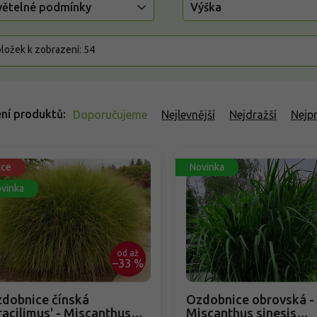
větelné podmínky
Výška
ložek k zobrazení:
54
ní produktů
Doporučujeme
Nejlevnější
Nejdražší
Nejp
kce
Novinka
vinka
od
až
–33 %
dobnice čínská
Ozdobnice obrovská -
racilimus' - Miscanthus
Miscanthus sinesis