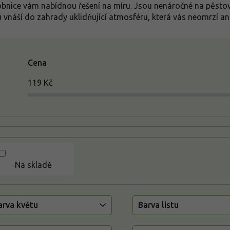
bnice vám nabídnou řešení na míru. Jsou nenáročné na pěstován
u vnáší do zahrady uklidňující atmosféru, která vás neomrzí a
Cena
119
Kč
Na skladě
arva květu
Barva listu