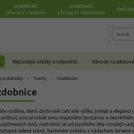
undefined
undefined
další k
informace k rostlinám
informace k objednávkám
Nejčastější otázky a odpovědi
Návody na pěstován
y a skalničky
Traviny
Ozdobnice
zdobnice
áte rostlinu, která dodá vaší zahradě výšku, pohyb a eleganc
canthus) jsou proslulé svou majestátní postavou a neuvěřitelno
 vzpřímených listů, nad nimiž se od pozdního léta vznášejí nadý
ostupné zelené stěně, barevném solitéru s nádechem červené n