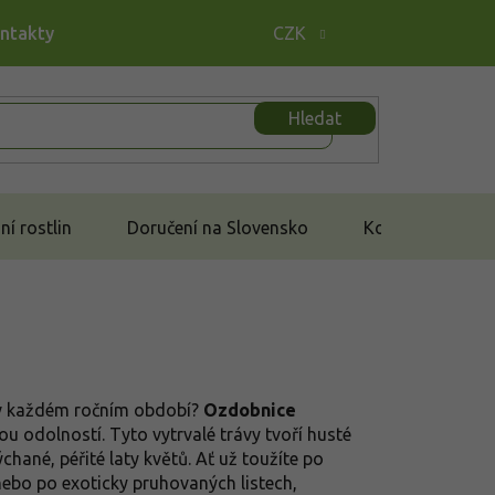
ontakty
CZK
Hledat
í rostlin
Doručení na Slovensko
Kontakt
i v každém ročním období?
Ozdobnice
u odolností. Tyto vytrvalé trávy tvoří husté
chané, péřité laty květů. Ať už toužíte po
ebo po exoticky pruhovaných listech,