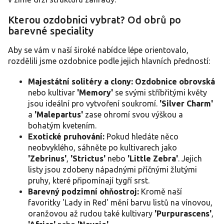
p
i
Kterou ozdobnici vybrat? Od obrů po
s
barevné speciality
u
Aby se vám v naší široké nabídce lépe orientovalo,
rozdělili jsme ozdobnice podle jejich hlavních předností:
Majestátní solitéry a clony:
Ozdobnice obrovská
nebo kultivar
'Memory'
se svými stříbřitými květy
jsou ideální pro vytvoření soukromí.
'Silver Charm'
a
'Malepartus'
zase ohromí svou výškou a
bohatým kvetením.
Exotické pruhování:
Pokud hledáte něco
neobvyklého, sáhněte po kultivarech jako
'Zebrinus'
,
'Strictus'
nebo
'Little Zebra'
. Jejich
listy jsou zdobeny nápadnými příčnými žlutými
pruhy, které připomínají tygří srst.
Barevný podzimní ohňostroj:
Kromě naší
favoritky 'Lady in Red' mění barvu listů na vínovou,
oranžovou až rudou také kultivary
'Purpurascens'
,