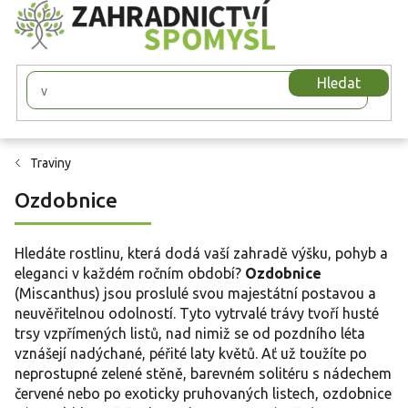
Přejít
na
obsah
Hledat
Traviny
Ozdobnice
Hledáte rostlinu, která dodá vaší zahradě výšku, pohyb a
eleganci v každém ročním období?
Ozdobnice
(Miscanthus) jsou proslulé svou majestátní postavou a
neuvěřitelnou odolností. Tyto vytrvalé trávy tvoří husté
trsy vzpřímených listů, nad nimiž se od pozdního léta
vznášejí nadýchané, péřité laty květů. Ať už toužíte po
neprostupné zelené stěně, barevném solitéru s nádechem
červené nebo po exoticky pruhovaných listech, ozdobnice