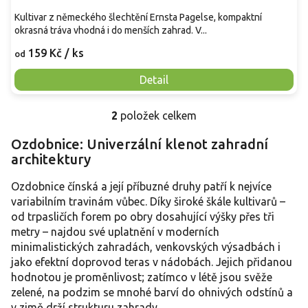
Kultivar z německého šlechtění Ernsta Pagelse, kompaktní
okrasná tráva vhodná i do menších zahrad. V...
159 Kč
/ ks
od
Detail
2
položek celkem
O
v
Ozdobnice: Univerzální klenot zahradní
l
architektury
á
d
a
Ozdobnice čínská a její příbuzné druhy patří k nejvíce
c
variabilním travinám vůbec. Díky široké škále kultivarů –
í
od trpasličích forem po obry dosahující výšky přes tři
p
metry – najdou své uplatnění v moderních
r
minimalistických zahradách, venkovských výsadbách i
v
jako efektní doprovod teras v nádobách. Jejich přidanou
k
y
hodnotou je proměnlivost; zatímco v létě jsou svěže
v
zelené, na podzim se mnohé barví do ohnivých odstínů a
ý
v zimě drží strukturu zahrady.