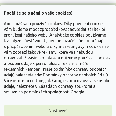
Z
á
Podělíte se s námi o vaše cookies?
p
a
Ano, i náš web používá cookies. Díky povolení cookies
t
vám budeme moct zprostředkovat nevšední zážitek při
í
prohlížení našeho webu. Analytické cookies používáme
Vše o nákupu
k analýze návštěvnosti, personalizační nám pomáhají
s přizpůsobením webu a díky marketingovým cookies se
vám zobrazí takové reklamy, které vás nebudou
Informace pro Vás
otravovat.
S vaším souhlasem můžeme používat cookies
a osobní údaje k personalizaci reklam a měření
Kontakujte nás
reklamních kampaní. Naše podmínky ochrany osobních
údajů naleznete zde:
Podmínky ochrany osobních údajů.
Více informací o tom, jak Google zpracovává vaše osobní
údaje, naleznete v
Zásadách ochrany soukromí a
smluvních podmínkách společnosti Google
.
Nastavení