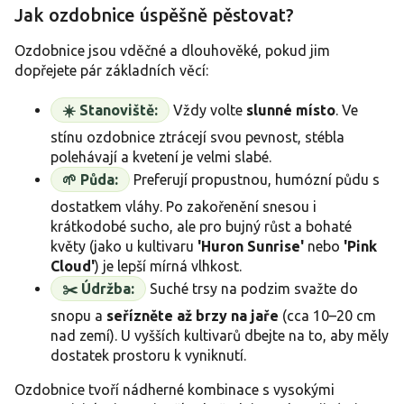
Jak ozdobnice úspěšně pěstovat?
Ozdobnice jsou vděčné a dlouhověké, pokud jim
dopřejete pár základních věcí:
☀️ Stanoviště:
Vždy volte
slunné místo
. Ve
stínu ozdobnice ztrácejí svou pevnost, stébla
polehávají a kvetení je velmi slabé.
🌱 Půda:
Preferují propustnou, humózní půdu s
dostatkem vláhy. Po zakořenění snesou i
krátkodobé sucho, ale pro bujný růst a bohaté
květy (jako u kultivaru
'Huron Sunrise'
nebo
'Pink
Cloud'
) je lepší mírná vlhkost.
✂️ Údržba:
Suché trsy na podzim svažte do
snopu a
seřízněte až brzy na jaře
(cca 10–20 cm
nad zemí). U vyšších kultivarů dbejte na to, aby měly
dostatek prostoru k vyniknutí.
Ozdobnice tvoří nádherné kombinace s vysokými