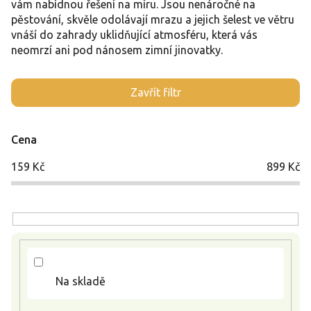
vám nabídnou řešení na míru. Jsou nenáročné na
pěstování, skvěle odolávají mrazu a jejich šelest ve větru
vnáší do zahrady uklidňující atmosféru, která vás
neomrzí ani pod nánosem zimní jinovatky.
V
Zavřít filtr
ý
p
i
Cena
s
p
159
Kč
899
Kč
r
o
d
u
k
t
ů
Na skladě