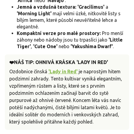
'Africa'
nebo
'Navajo'
.
Jemná a vzdušná textura:
'Gracilimus'
a
'Morning Light'
mají velmi úzké, nitkovité listy s
bílým lemem, které působí neuvěřitelně lehce a
elegantně.
Kompaktní verze pro malé prostory:
Pro menší
záhony nebo nádoby jsou tu trpaslíci jako
'Little
Tiger'
,
'Cute One'
nebo
'Yakushima Dwarf'
.
❤️NÁŠ TIP: OHNIVÁ KRÁSKA 'LADY IN RED'
Ozdobnice čínská
'Lady in Red'
je naprostým hitem
podzimní zahrady. Tento kultivar vyniká elegantním,
vzpřímeným růstem a listy, které se s prvním
podzimním ochlazením začínají barvit do sytě
purpurové až ohnivě červené. Koncem léta vás navíc
potěší nadýchanými, čistě bílými latami květů. Je to
ideální solitér do moderních i venkovských zahrad,
který spolehlivě přitáhne každý pohled.