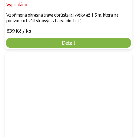
Vyprodáno
Vzpřímená okrasná tráva dorůstající výšky až 1,5 m, která na
podzim uchvátí vínovým zbarvením listů....
639 Kč
/ ks
Detail