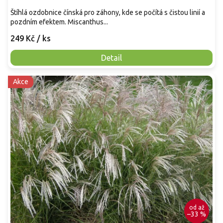
Štíhlá ozdobnice čínská pro záhony, kde se počítá s čistou linií a
pozdním efektem. Miscanthus...
249 Kč
/ ks
Detail
Akce
od
až
–33 %