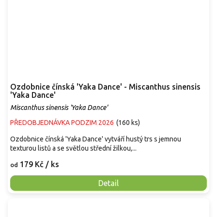
Ozdobnice čínská 'Yaka Dance' - Miscanthus sinensis
'Yaka Dance'
Miscanthus sinensis 'Yaka Dance'
PŘEDOBJEDNÁVKA PODZIM 2026
(
160 ks
)
Ozdobnice čínská 'Yaka Dance' vytváří hustý trs s jemnou
texturou listů a se světlou střední žilkou,...
179 Kč
/ ks
od
Detail