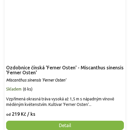
Ozdobnice čínská 'Ferner Osten' - Miscanthus sinensis
'Ferner Osten'
Miscanthus sinensis 'Ferner Osten'
Skladem
(
6 ks
)
Vzpřímená okrasná tráva vysoká až 1,5 m s nápadným vínově
měděným květenstvím. Kultivar 'Ferner Osten'...
219 Kč
/ ks
od
Detail