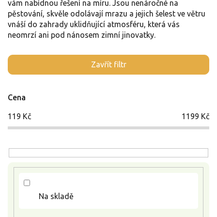
vám nabídnou řešení na míru. Jsou nenáročné na
pěstování, skvěle odolávají mrazu a jejich šelest ve větru
vnáší do zahrady uklidňující atmosféru, která vás
neomrzí ani pod nánosem zimní jinovatky.
V
Zavřít filtr
ý
p
i
Cena
s
p
119
Kč
1199
Kč
r
o
d
u
k
t
ů
Na skladě