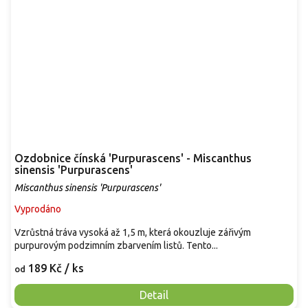
Ozdobnice čínská 'Purpurascens' - Miscanthus
sinensis 'Purpurascens'
Miscanthus sinensis 'Purpurascens'
Vyprodáno
Vzrůstná tráva vysoká až 1,5 m, která okouzluje zářivým
purpurovým podzimním zbarvením listů. Tento...
189 Kč
/ ks
od
Detail