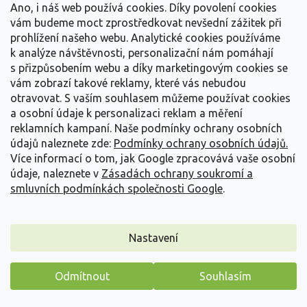
Ano, i náš web používá cookies. Díky povolení cookies
vzhledem a živými barvami. Tento kultivar je...
vám budeme moct zprostředkovat nevšední zážitek při
239 Kč
/ ks
od
prohlížení našeho webu. Analytické cookies používáme
k analýze návštěvnosti, personalizační nám pomáhají
Detail
s přizpůsobením webu a díky marketingovým cookies se
vám zobrazí takové reklamy, které vás nebudou
otravovat.
S vaším souhlasem můžeme používat cookies
a osobní údaje k personalizaci reklam a měření
reklamních kampaní. Naše podmínky ochrany osobních
údajů naleznete zde:
Podmínky ochrany osobních údajů.
Více informací o tom, jak Google zpracovává vaše osobní
údaje, naleznete v
Zásadách ochrany soukromí a
smluvních podmínkách společnosti Google
.
Nastavení
Odmítnout
Souhlasím
Máme pro vás malý dárek
Ozdobnice čínská 'Ruby Cute'- Miscanthus sinensis