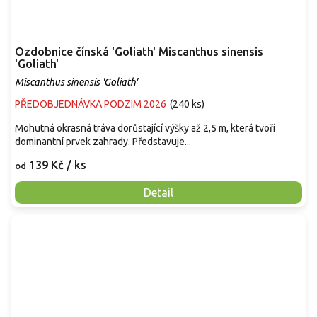
Ozdobnice čínská 'Goliath' Miscanthus sinensis
'Goliath'
Miscanthus sinensis 'Goliath'
PŘEDOBJEDNÁVKA PODZIM 2026
(
240 ks
)
Mohutná okrasná tráva dorůstající výšky až 2,5 m, která tvoří
dominantní prvek zahrady. Představuje...
139 Kč
/ ks
od
Detail