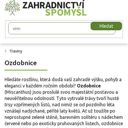
Přejít
na
obsah
Hledat
Traviny
Ozdobnice
Hledáte rostlinu, která dodá vaší zahradě výšku, pohyb a
eleganci v každém ročním období?
Ozdobnice
(Miscanthus) jsou proslulé svou majestátní postavou a
neuvěřitelnou odolností. Tyto vytrvalé trávy tvoří husté
trsy vzpřímených listů, nad nimiž se od pozdního léta
vznášejí nadýchané, péřité laty květů. Ať už toužíte po
neprostupné zelené stěně, barevném solitéru s nádechem
červené nebo po exoticky pruhovaných listech, ozdobnice