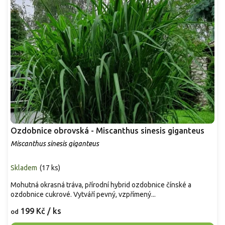
Ozdobnice obrovská - Miscanthus sinesis giganteus
Miscanthus sinesis giganteus
Skladem
(
17 ks
)
Mohutná okrasná tráva, přírodní hybrid ozdobnice čínské a
ozdobnice cukrové. Vytváří pevný, vzpřímený...
199 Kč
/ ks
od