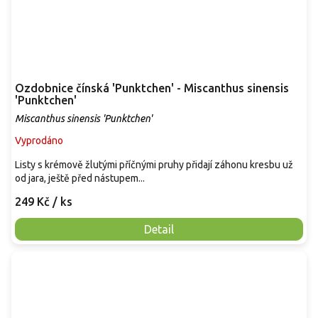
Ozdobnice čínská 'Punktchen' - Miscanthus sinensis
'Punktchen'
Miscanthus sinensis 'Punktchen'
Vyprodáno
Listy s krémově žlutými příčnými pruhy přidají záhonu kresbu už
od jara, ještě před nástupem...
249 Kč
/ ks
Detail