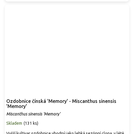
Ozdobnice čínská 'Memory' - Miscanthus sinensis
'Memory'
Miscanthus sinensis 'Memory'
Skladem
(
131 ks
)
Vyšší kultivar ozdobnice vhodný jako lehká sezónní clona, v létě