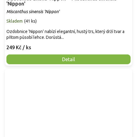
'Nippon'
Miscanthus sinensis 'Nippon'
Skladem
(
41 ks
)
Ozdobnice ‘Nippon’ nabízí elegantní, hustý trs, který drží tvar a
přitom působí lehce. Dorůstá...
249 Kč
/ ks
Detail