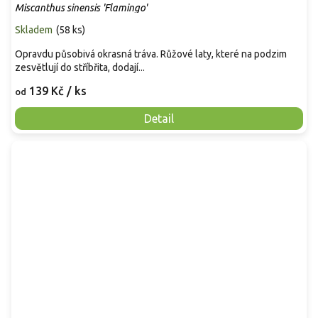
Miscanthus sinensis 'Flamingo'
Skladem
(
58 ks
)
Opravdu působivá okrasná tráva. Růžové laty, které na podzim
zesvětlují do stříbřita, dodají...
139 Kč
/ ks
od
Detail