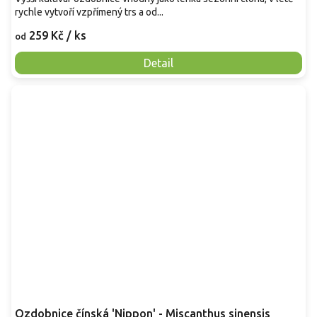
rychle vytvoří vzpřímený trs a od...
259 Kč
/ ks
od
Detail
Ozdobnice čínská 'Nippon' - Miscanthus sinensis