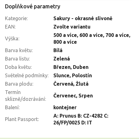
Doplňkové parametry
Kategorie
:
Sakury - okrasné slivoně
EAN
:
Zvolte variantu
500 a více
,
600 a více
,
700 a více
,
Výška
:
800 a více
Barva květu
:
Bílá
Barva listu
:
Zelená
Doba květu
:
Březen
,
Duben
Světelné podmínky
:
Slunce
,
Polostín
Barva plodu
:
Červená
,
Žlutá
Termín
Červenec
,
Srpen
sklizně/dozrávání
:
Balení
:
kontejner
A: Prunus B: CZ-4282 C:
Plant Passport
:
26/FP/0025 D: IT