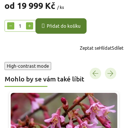
od
19 999 Kč
/ ks
Měrná
cena:
−
+
Přidat do košíku
Zeptat se
Hlídat
Sdílet
High-contrast mode
Mohlo by se vám také líbit