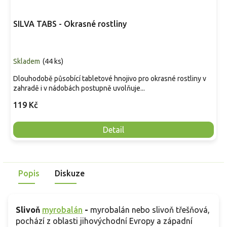
SILVA TABS - Okrasné rostliny
Skladem
(
44 ks
)
Dlouhodobě působící tabletové hnojivo pro okrasné rostliny v
zahradě i v nádobách postupně uvolňuje...
119 Kč
Detail
Popis
Diskuze
Slivoň
myrobalán
-
myrobalán nebo slivoň třešňová,
pochází z oblasti jihovýchodní Evropy a západní