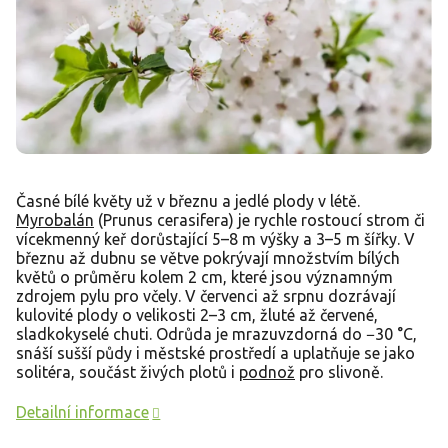
Časné bílé květy už v březnu a jedlé plody v létě.
Myrobalán
(Prunus cerasifera) je rychle rostoucí strom či
vícekmenný keř dorůstající 5–8 m výšky a 3–5 m šířky. V
březnu až dubnu se větve pokrývají množstvím bílých
květů o průměru kolem 2 cm, které jsou významným
zdrojem pylu pro včely. V červenci až srpnu dozrávají
kulovité plody o velikosti 2–3 cm, žluté až červené,
sladkokyselé chuti. Odrůda je mrazuvzdorná do −30 °C,
snáší sušší půdy i městské prostředí a uplatňuje se jako
solitéra, součást živých plotů i
podnož
pro slivoně.
Detailní informace