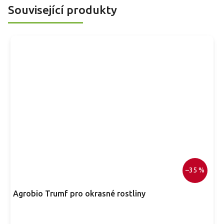
jako solitéra i v menší skupině.
s
Související produkty
–35 %
Agrobio Trumf pro okrasné rostliny