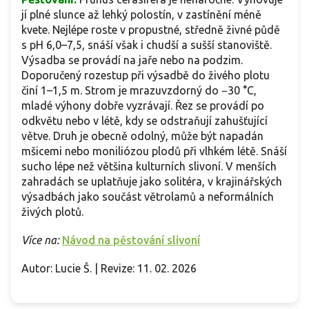
jí plné slunce až lehký polostín, v zastínění méně
kvete. Nejlépe roste v propustné, středně živné půdě
s pH 6,0–7,5, snáší však i chudší a sušší stanoviště.
Výsadba se provádí na jaře nebo na podzim.
Doporučený rozestup při výsadbě do živého plotu
činí 1–1,5 m. Strom je mrazuvzdorný do −30 °C,
mladé výhony dobře vyzrávají. Řez se provádí po
odkvětu nebo v létě, kdy se odstraňují zahušťující
větve. Druh je obecně odolný, může být napadán
mšicemi nebo moniliózou plodů při vlhkém létě. Snáší
sucho lépe než většina kulturních slivoní. V menších
zahradách se uplatňuje jako solitéra, v krajinářských
výsadbách jako součást větrolamů a neformálních
živých plotů.
Více na:
Návod na pěstování slivoní
Autor: Lucie Š. | Revize: 11. 02. 2026