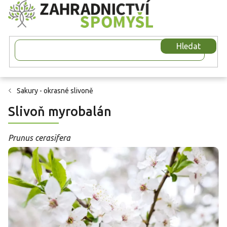
Přejít
na
obsah
Hledat
Sakury - okrasné slivoně
Slivoň myrobalán
Prunus cerasifera