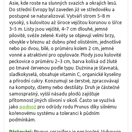
Asie, kde roste na slunných svazích a okrajích lesů.
Do střední Evropy byl zaveden již ve středověku a
postupně se naturalizoval. Vytváří strom 5–8 m
vysoký, s kulovitou až široce vejčitou korunou o šířce
3–5 m. Listy jsou vejčité, 4–7 cm dlouhé, jemně
pilovité, svěže zelené. Květy se objevují velmi brzy,
obvykle v březnu až dubnu před olistěním, jednotlivě
nebo po dvou, bílé, o průměru kolem 2 cm, jemně
vonné a atraktivní pro opylovače. Plody jsou kulovité
peckovice o průměru 2–3 cm, barva kolísá od žluté
po tmavě červenou podle typu. Dužnina je šťavnatá,
sladkokyselá, obsahuje vitamin C, organické kyseliny
a přírodní cukry. Konzumují se čerstvé, zpracovávají
na kompoty, džemy nebo destiláty. Druh je částečně
samosprašný, vyšší násadu plodů zajišťuje
přítomnost jiných slivoní v okolí. Často se využívá
jako
podnož
pro odrůdy rodu Prunus díky silnému
kořenovému systému a toleranci k půdním
podmínkám.
Pěstování:
Prunus cerasifera je nenáročné. Vyhovuje