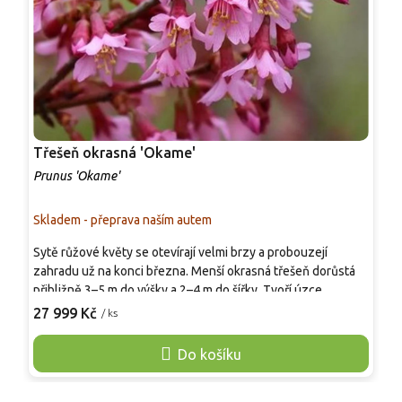
Třešeň okrasná 'Okame'
S
Prunus 'Okame'
P
Skladem - přeprava naším autem
S
Sytě růžové květy se otevírají velmi brzy a probouzejí
V
zahradu už na konci března. Menší okrasná třešeň dorůstá
č
přibližně 3–5 m do výšky a 2–4 m do šířky. Tvoří úzce
š
oválnou až později zaoblenou korunu, která se hodí i do
p
27 999 Kč
1
/ ks
menších zahrad, předzahrádek a dvorů. Květy jsou
s
jednoduché, růžové až karmínově růžové, jemně vonné a
b
Do košíku
cenné pro první opylovače. Listy raší bronzově, v létě jsou
r
zelené a na podzim se barví oranžově až červeně. Vynikne
p