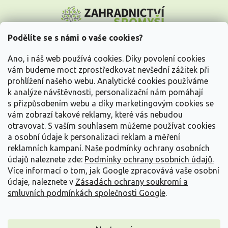
Z
á
p
a
Podělíte se s námi o vaše cookies?
t
Vše o nákupu
í
Ano, i náš web používá cookies. Díky povolení cookies
vám budeme moct zprostředkovat nevšední zážitek při
prohlížení našeho webu. Analytické cookies používáme
Informace pro Vás
k analýze návštěvnosti, personalizační nám pomáhají
s přizpůsobením webu a díky marketingovým cookies se
Kontakujte nás
vám zobrazí takové reklamy, které vás nebudou
otravovat.
S vaším souhlasem můžeme používat cookies
a osobní údaje k personalizaci reklam a měření
reklamních kampaní. Naše podmínky ochrany osobních
údajů naleznete zde:
Podmínky ochrany osobních údajů.
Více informací o tom, jak Google zpracovává vaše osobní
údaje, naleznete v
Zásadách ochrany soukromí a
smluvních podmínkách společnosti Google
.
Vytvořil Shoptet