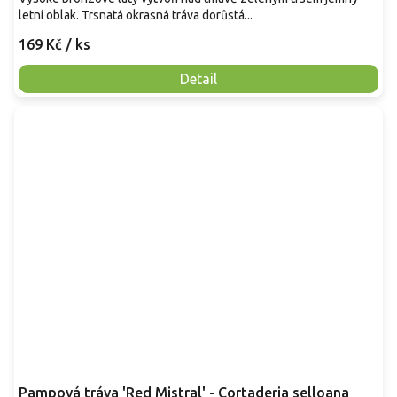
letní oblak. Trsnatá okrasná tráva dorůstá...
169 Kč
/ ks
Detail
Pampová tráva 'Red Mistral' - Cortaderia selloana