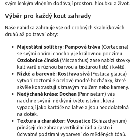
svým lehkým vlněním dodávají prostoru hloubku a život.
k
y
Výběr pro každý kout zahrady
v
ý
p
Naše nabídka zahrnuje vše od drobných skalničkových
i
druhů až po travní obry:
s
u
Majestátní solitéry:
Pampová tráva
(Cortaderia)
se svými obřími chocholy je královnou podzimu.
Ozdobnice čínská
(Miscanthus) zase nabízí stovky
kultivarů s různou barvou a texturou listů i květů.
Nízké a barevné:
Kostřava sivá
(Festuca glauca)
vytvoří roztomilé ocelově modré bochánky, které
skvěle kontrastují s tmavým mulčem nebo kameny.
Nadýchaná krása:
Dochan
(Pennisetum) vás
nadchne svými měkkými květenstvími, která
vypadají jako kartáče na lahve a jsou neodolatelná
na dotek.
Textura a charakter:
Vousatice
(Schizachyrium)
přinášejí do zahrady vertikální řád a často i
úchvatné podzimní vybarvení do měděných tónů.