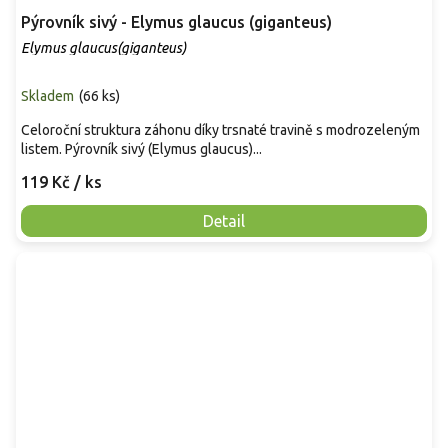
Pýrovník sivý - Elymus glaucus (giganteus)
Elymus glaucus(giganteus)
Skladem
(
66 ks
)
Celoroční struktura záhonu díky trsnaté travině s modrozeleným
listem. Pýrovník sivý (Elymus glaucus)...
119 Kč
/ ks
Detail