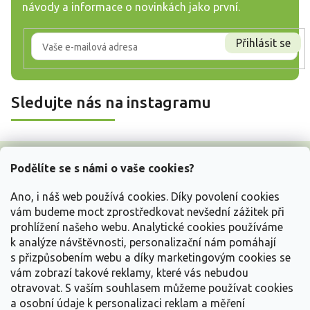
návody a informace o novinkách jako první.
Přihlásit se
Sledujte nás na instagramu
Z
á
Podělíte se s námi o vaše cookies?
p
a
Ano, i náš web používá cookies. Díky povolení cookies
t
vám budeme moct zprostředkovat nevšední zážitek při
í
prohlížení našeho webu. Analytické cookies používáme
Vše o nákupu
k analýze návštěvnosti, personalizační nám pomáhají
s přizpůsobením webu a díky marketingovým cookies se
vám zobrazí takové reklamy, které vás nebudou
Informace pro Vás
otravovat.
S vaším souhlasem můžeme používat cookies
a osobní údaje k personalizaci reklam a měření