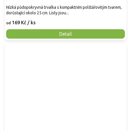
Nízká půdopokryvná trvalka s kompaktním polštářovitým tvarem,
dorůstající okolo 25 cm. Listy jsou...
169 Kč
/ ks
od
Detail