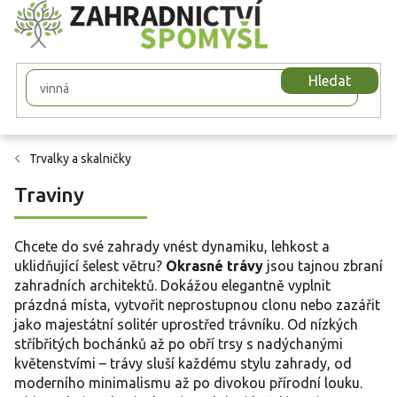
Přejít
na
obsah
Hledat
Trvalky a skalničky
Traviny
Chcete do své zahrady vnést dynamiku, lehkost a
uklidňující šelest větru?
Okrasné trávy
jsou tajnou zbraní
zahradních architektů. Dokážou elegantně vyplnit
prázdná místa, vytvořit neprostupnou clonu nebo zazářit
jako majestátní solitér uprostřed trávníku. Od nízkých
stříbřitých bochánků až po obří trsy s nadýchanými
květenstvími – trávy sluší každému stylu zahrady, od
moderního minimalismu až po divokou přírodní louku.