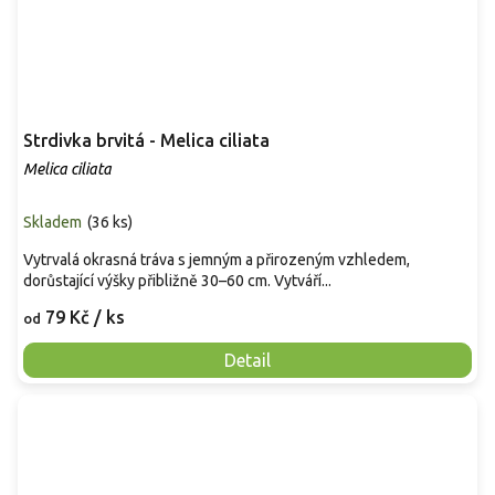
Strdivka brvitá - Melica ciliata
Melica ciliata
Skladem
(
36 ks
)
Vytrvalá okrasná tráva s jemným a přirozeným vzhledem,
dorůstající výšky přibližně 30–60 cm. Vytváří...
79 Kč
/ ks
od
Detail