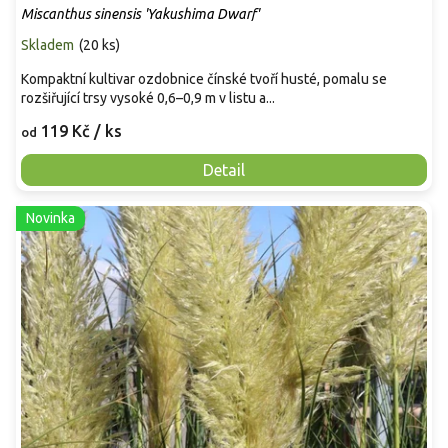
Miscanthus sinensis 'Yakushima Dwarf'
Skladem
(
20 ks
)
Kompaktní kultivar ozdobnice čínské tvoří husté, pomalu se
rozšiřující trsy vysoké 0,6–0,9 m v listu a...
119 Kč
/ ks
od
Detail
Novinka