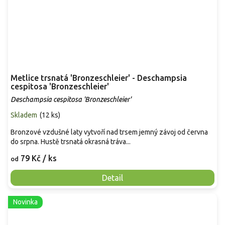
Metlice trsnatá 'Bronzeschleier' - Deschampsia
cespitosa 'Bronzeschleier'
Deschampsia cespitosa 'Bronzeschleier'
Skladem
(
12 ks
)
Bronzové vzdušné laty vytvoří nad trsem jemný závoj od června
do srpna. Hustě trsnatá okrasná tráva...
79 Kč
/ ks
od
Detail
Novinka