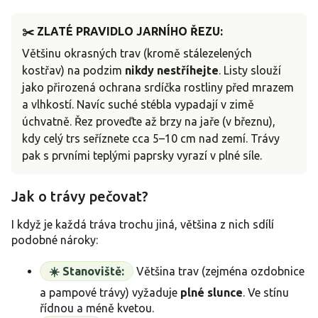
✂️ ZLATÉ PRAVIDLO JARNÍHO ŘEZU:
Většinu okrasných trav (kromě stálezelených
kostřav) na podzim
nikdy nestříhejte
. Listy slouží
jako přirozená ochrana srdíčka rostliny před mrazem
a vlhkostí. Navíc suché stébla vypadají v zimě
úchvatně. Řez proveďte až brzy na jaře (v březnu),
kdy celý trs seříznete cca 5–10 cm nad zemí. Trávy
pak s prvními teplými paprsky vyrazí v plné síle.
Jak o trávy pečovat?
I když je každá tráva trochu jiná, většina z nich sdílí
podobné nároky:
☀️ Stanoviště:
Většina trav (zejména ozdobnice
a pampové trávy) vyžaduje
plné slunce
. Ve stínu
řídnou a méně kvetou.