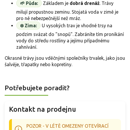
🌱 Půda:
Základem je
dobrá drenáž
. Trávy
milují propustnou zeminu. Stojatá voda v zimě je
pro ně nebezpečnější než mráz.
❄️ Zima:
U vysokých trav je vhodné trsy na
podzim svázat do "snopů". Zabráníte tím pronikání
vody do středu rostliny a jejímu případnému
zahnívání.
Okrasné trávy jsou vděčnými společníky trvalek, jako jsou
šalvěje, třapatky nebo kopretiny.
Potřebujete poradit?
Kontakt na prodejnu
POZOR - V LÉTĚ OMEZENY OTEVÍRACÍ