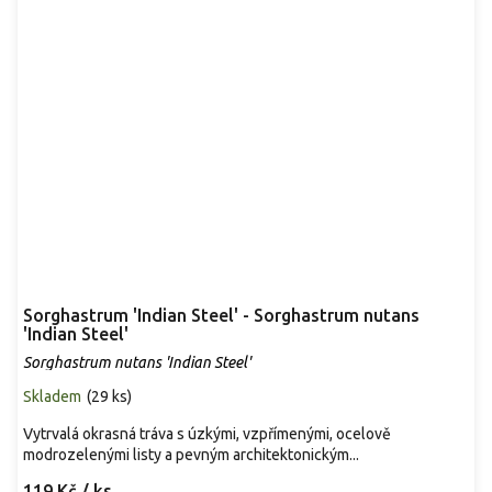
Sorghastrum 'Indian Steel' - Sorghastrum nutans
'Indian Steel'
Sorghastrum nutans 'Indian Steel'
Skladem
(
29 ks
)
Vytrvalá okrasná tráva s úzkými, vzpřímenými, ocelově
modrozelenými listy a pevným architektonickým...
119 Kč
/ ks