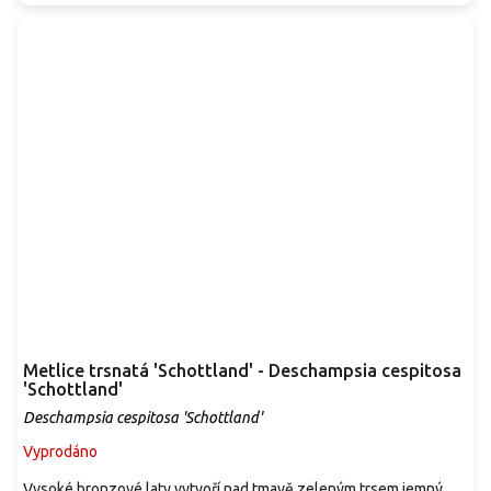
Metlice trsnatá 'Schottland' - Deschampsia cespitosa
'Schottland'
Deschampsia cespitosa 'Schottland'
Vyprodáno
Vysoké bronzové laty vytvoří nad tmavě zeleným trsem jemný