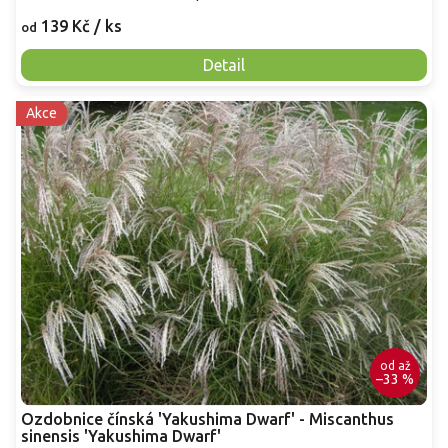
139 Kč
/ ks
od
Detail
Akce
od
až
–33 %
Ozdobnice čínská 'Yakushima Dwarf' - Miscanthus
sinensis 'Yakushima Dwarf'