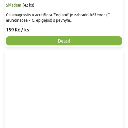
Skladem
(
42 ks
)
Calamagrostis × acutiflora 'England' je zahradní kříženec (C.
arundinacea × C. epigejos) s pevným,...
159 Kč
/ ks
Detail