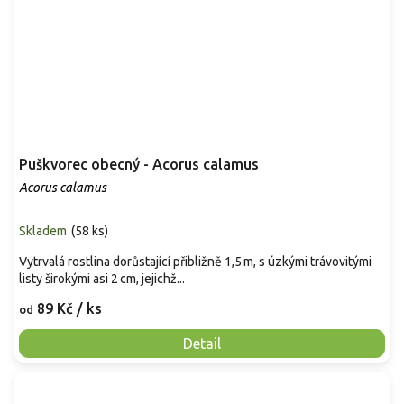
Puškvorec obecný - Acorus calamus
Acorus calamus
Skladem
(
58 ks
)
Vytrvalá rostlina dorůstající přibližně 1,5 m, s úzkými trávovitými
listy širokými asi 2 cm, jejichž...
89 Kč
/ ks
od
Detail