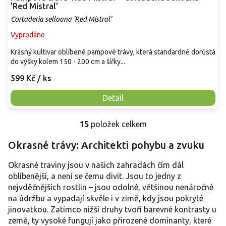
'Red Mistral'
Cortaderia selloana 'Red Mistral'
Vyprodáno
Krásný kultivar oblíbené pampové trávy, která standardně dorůstá
do výšky kolem 150 - 200 cm a šířky...
599 Kč
/ ks
Detail
15
položek celkem
O
v
Okrasné trávy: Architekti pohybu a zvuku
l
á
Okrasné traviny jsou v našich zahradách čím dál
d
a
oblíbenější, a není se čemu divit. Jsou to jedny z
c
nejvděčnějších rostlin – jsou odolné, většinou nenáročné
í
na údržbu a vypadají skvěle i v zimě, kdy jsou pokryté
p
jinovatkou. Zatímco nižší druhy tvoří barevné kontrasty u
r
země, ty vysoké fungují jako přirozené dominanty, které
v