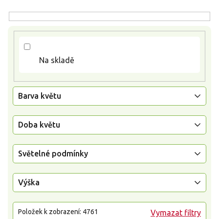
d
u
k
t
ů
Na skladě
Barva květu
Doba květu
Světelné podmínky
Výška
Položek k zobrazení:
4761
Vymazat filtry