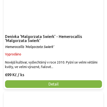
Denivka 'Malgorzata Swierk' - Hemerocallis
'Malgorzata Swierk'
Hemerocallis 'Malgorzata Swierk'
Vyprodáno
Novější kultivar, vyšlechtěný v roce 2010. Pyšní se velmi většími
květy, ve velmi výrazné, fialové...
699 Kč
/ ks
Detail