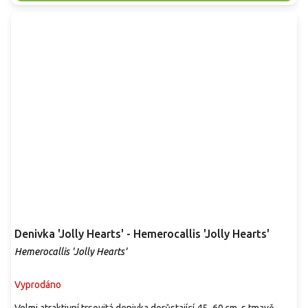
Denivka 'Jolly Hearts' - Hemerocallis 'Jolly Hearts'
Hemerocallis 'Jolly Hearts'
Vyprodáno
Velmi atraktivní trsovitá denivka dorůstající 45–60 cm, s tmavě