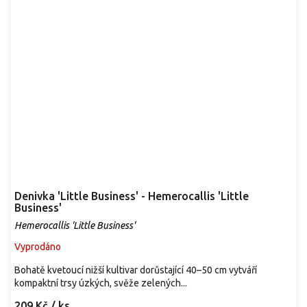
Denivka 'Little Business' - Hemerocallis 'Little
Business'
Hemerocallis 'Little Business'
Vyprodáno
Bohatě kvetoucí nižší kultivar dorůstající 40–50 cm vytváří
kompaktní trsy úzkých, svěže zelených...
209 Kč
/ ks