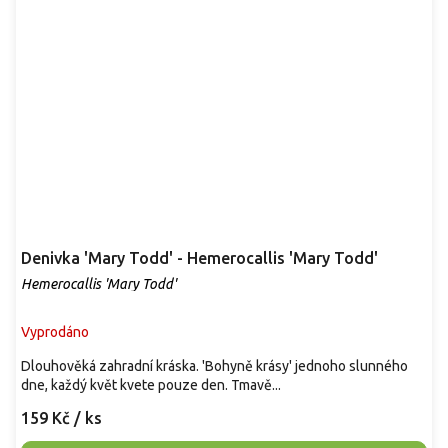
Denivka 'Mary Todd' - Hemerocallis 'Mary Todd'
Hemerocallis 'Mary Todd'
Vyprodáno
Dlouhověká zahradní kráska. 'Bohyně krásy' jednoho slunného
dne, každý květ kvete pouze den. Tmavě...
159 Kč
/ ks