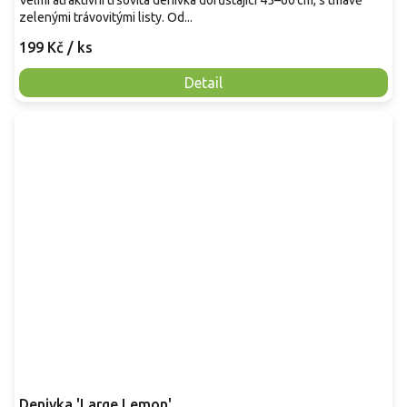
zelenými trávovitými listy. Od...
199 Kč
/ ks
Detail
Denivka 'Large Lemon'