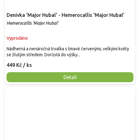
Denivka 'Major Hubal' - Hemerocallis 'Major Hubal'
Hemerocallis 'Major Hubal'
Vyprodáno
Nádherná a nenáročná trvalka s tmavě červenými, velkými květy
se žlutým středem. Dorůstá do výšky...
449 Kč
/ ks
Detail