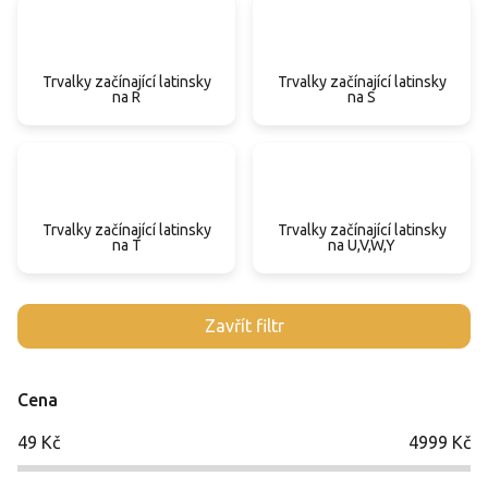
Trvalky začínající latinsky
Trvalky začínající latinsky
na R
na S
Trvalky začínající latinsky
Trvalky začínající latinsky
na T
na U,V,W,Y
V
Zavřít filtr
ý
p
i
Cena
s
p
49
Kč
4999
Kč
r
o