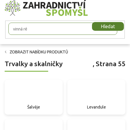
Přejít
na
obsah
Hledat
ZOBRAZIT NABÍDKU PRODUKTŮ
Trvalky a skalničky
, Strana 55
Šalvěje
Levandule