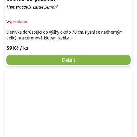
Hemerocallis 'Large Lemon'
Vyprodáno
Denivka dorůstající do výšky okolo 70 cm. Pyšní se nádhernými,
velkými a citronově žlutými květy....
59 Kč
/ ks
Detail