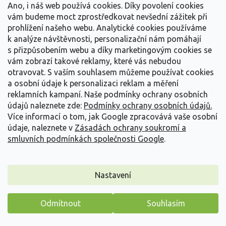
Ano, i náš web používá cookies. Díky povolení cookies
Trvalka, dorůstající výšky 50 - 60 cm. Má zářivě oranžové květy, až
vám budeme moct zprostředkovat nevšední zážitek při
ohnivé. Kvete od července do...
prohlížení našeho webu. Analytické cookies používáme
129 Kč
/ ks
k analýze návštěvnosti, personalizační nám pomáhají
s přizpůsobením webu a díky marketingovým cookies se
Detail
vám zobrazí takové reklamy, které vás nebudou
otravovat.
S vaším souhlasem můžeme používat cookies
a osobní údaje k personalizaci reklam a měření
reklamních kampaní. Naše podmínky ochrany osobních
údajů naleznete zde:
Podmínky ochrany osobních údajů.
Více informací o tom, jak Google zpracovává vaše osobní
údaje, naleznete v
Zásadách ochrany soukromí a
smluvních podmínkách společnosti Google
.
Nastavení
Odmítnout
Souhlasím
Máme pro vás malý dárek