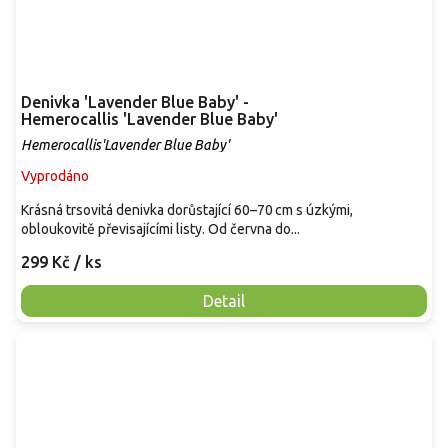
Denivka 'Lavender Blue Baby' -
Hemerocallis 'Lavender Blue Baby'
Hemerocallis'Lavender Blue Baby'
Vyprodáno
Krásná trsovitá denivka dorůstající 60–70 cm s úzkými,
obloukovitě převisajícími listy. Od června do...
299 Kč
/ ks
Detail