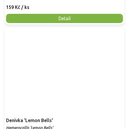
159 Kč
/ ks
Detail
Denivka 'Lemon Bells'
Hemerocallis 'Lemon Bells'