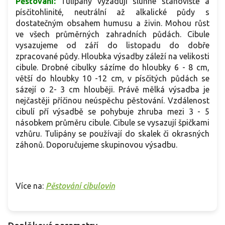
Pěstování:
Tulipány vyžadují slunné stanoviště a
písčitohlinité, neutrální až alkalické půdy s
dostatečným obsahem humusu a živin. Mohou růst
ve všech průměrných zahradních půdách. Cibule
vysazujeme od září do listopadu do dobře
zpracované půdy. Hloubka výsadby záleží na velikosti
cibule. Drobné cibulky sázíme do hloubky 6 - 8 cm,
větší do hloubky 10 -12 cm, v písčitých půdách se
sázejí o 2- 3 cm hlouběji. Právě mělká výsadba je
nejčastěji příčinou neúspěchu pěstování. Vzdálenost
cibulí pří výsadbě se pohybuje zhruba mezi 3 - 5
násobkem průměru cibule. Cibule se vysazují špičkami
vzhůru. Tulipány se používají do skalek či okrasných
záhonů. Doporučujeme skupinovou výsadbu.
Více na:
Pěstování cibulovin