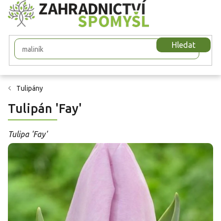
Přejít
na
obsah
Hledat
Tulipány
Tulipán 'Fay'
Tulipa 'Fay'