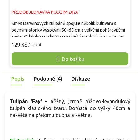
PŘEDOBJEDNÁVKA PODZIM 2026
P
Směs Darwinových tulipánů spojuje několik kultivarů s
S
pevnými stonky vysokými 50–65 cm a velkými pohárovitými
d
květy. Od dubna do května rozkvétá ve žlutých, oranžových,
j
červených, růžových i vícebarevných odstínech, jejichž
k
129 Kč
1
/ balení
zastoupení se může mezi šaržemi lišit. Květy dobře odolávají
č
jarnímu větru a dešti, mají dlouhou výdrž ve váze a jsou
b
Do košíku
vhodné k řezu. Směs vynikne v záhonech, podél cest, mezi
v
trvalkami i v hlubších nádobách. Rostlina není jedlá.
m
Popis
Podobné (4)
Diskuze
Tulipán 'Fay' -
něžný, jemně růžovo-levandulový
tulipán klasického tvaru. Dorůstá do výšky 40cm a
nakvétá na přelomu dubna a května.