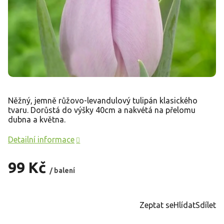
Něžný, jemně růžovo-levandulový tulipán klasického
tvaru. Dorůstá do výšky 40cm a nakvétá na přelomu
dubna a května.
Detailní informace
99 Kč
/ balení
Měrná
cena:
Zeptat se
Hlídat
Sdílet