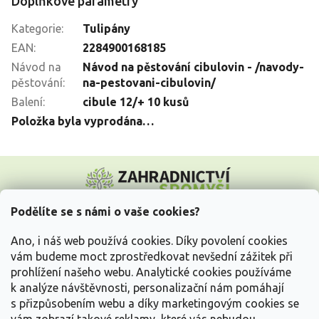
Doplňkové parametry
Kategorie
:
Tulipány
EAN
:
2284900168185
Návod na
Návod na pěstování cibulovin - /navody-
pěstování
:
na-pestovani-cibulovin/
Balení
:
cibule 12/+ 10 kusů
Položka byla vyprodána…
Z
á
p
a
Podělíte se s námi o vaše cookies?
t
Vše o nákupu
í
Ano, i náš web používá cookies. Díky povolení cookies
vám budeme moct zprostředkovat nevšední zážitek při
prohlížení našeho webu. Analytické cookies používáme
Informace pro Vás
k analýze návštěvnosti, personalizační nám pomáhají
s přizpůsobením webu a díky marketingovým cookies se
Kontakujte nás