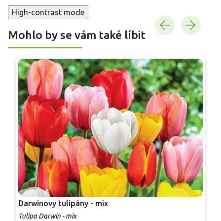
High-contrast mode
Mohlo by se vám také líbit
Darwinovy tulipány - mix
L
Tulipa Darwin - mix
T