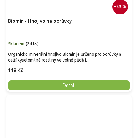
–29 %
Biomin - Hnojivo na borůvky
Skladem
(
24 ks
)
Organicko‑minerální hnojivo Biomin je určeno pro borůvky a
další kyselomilné rostliny ve volné půdě i...
119 Kč
Detail