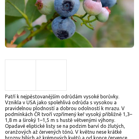
Patří k nejpěstovanějším odrůdám vysoké borůvky.
Vznikla v USA jako spolehlivá odrůda s vysokou a
pravidelnou plodností a dobrou odolností k mrazu. V
podmínkách ČR tvoří vzpřímený keř vysoký přibližně 1,3–
1,8 m a široký 1–1,5 m s hustě větvenými výhony.
Opadavé eliptické listy se na podzim barví do žlutých,
oranžových až červených tónů. V květnu nese krátké
hrozny bílých až krémových květů a od konce července