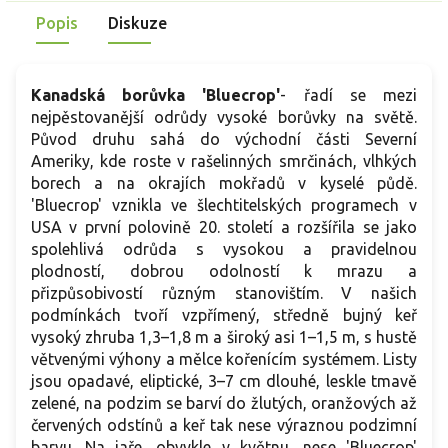
Popis
Diskuze
Kanadská borůvka 'Bluecrop'
- řadí se mezi
nejpěstovanější odrůdy vysoké borůvky na světě.
Původ druhu sahá do východní části Severní
Ameriky, kde roste v rašelinných smrčinách, vlhkých
borech a na okrajích mokřadů v kyselé půdě.
'Bluecrop' vznikla ve šlechtitelských programech v
USA v první polovině 20. století a rozšířila se jako
spolehlivá odrůda s vysokou a pravidelnou
plodností, dobrou odolností k mrazu a
přizpůsobivostí různým stanovištím. V našich
podmínkách tvoří vzpřímený, středně bujný keř
vysoký zhruba 1,3–1,8 m a široký asi 1–1,5 m, s hustě
větvenými výhony a mělce kořenícím systémem. Listy
jsou opadavé, eliptické, 3–7 cm dlouhé, leskle tmavě
zelené, na podzim se barví do žlutých, oranžových až
červených odstínů a keř tak nese výraznou podzimní
barvu. Na jaře, obvykle v květnu, nese 'Bluecrop'