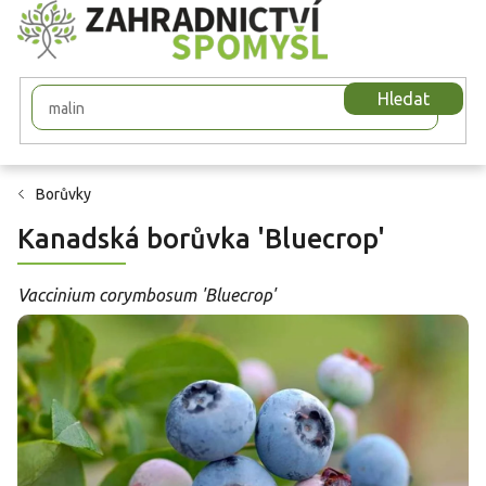
Přejít
na
obsah
Hledat
Borůvky
Kanadská borůvka 'Bluecrop'
Vaccinium corymbosum 'Bluecrop'