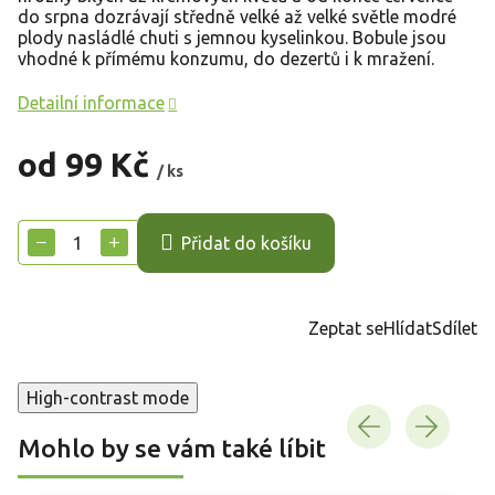
do srpna dozrávají středně velké až velké světle modré
plody nasládlé chuti s jemnou kyselinkou. Bobule jsou
vhodné k přímému konzumu, do dezertů i k mražení.
Detailní informace
od
99 Kč
/ ks
Měrná
cena:
−
+
Přidat do košíku
Zeptat se
Hlídat
Sdílet
High-contrast mode
Mohlo by se vám také líbit