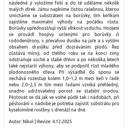
následně ji vyložíme folií a do té uděláme několik
malých dírek. Jámu naplníme čistou rašelinou, kterou
smícháme se substrátem na borůvky, tím keříkům
zajistíme maximální výhody na počátku růstu.
Borůvky upřednostňují vyšší vlhkost vzduchu. Hnojení
se provádí hnojivy určenými pro borůvky či
rododendrony, s převahou dusíku na jaře a s vyšším
obsahem draslíku před dozráváním plodů. Řez
zůstává mírný, od třetího roku se na konci zimy
odstraňuje suché a slabé dřevo a po několika letech
také nejstarší výhony, aby se podpořil růst mladého
plodonosného dřeva. Při výsadbě do sponu se
nechává rozestup kolem 1,0–1,2 m mezi keři v řadě
nebo 2,0–2,5 m tím mezi řadami vzniká přehledný,
snadno udržovatelný porost se stabilní úrodou.
Pěstovat se dá jak ve volné půdě tak i nádobách, při
pěstování v nádobě je potřeba zajistit substrátu pro
kyselomilné rostliny s drenáží na dně.
Autor: Nikol | Revize: 4.12.2025