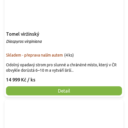
Tomel viržinský
Diospyros virginiana
Skladem - přeprava naším autem
(
4 ks
)
Odolný opadavý strom pro slunné a chráněné místo, který v ČR
obvykle dorůstá 6–10 m a vytváří širší...
14 999 Kč
/ ks
Detail