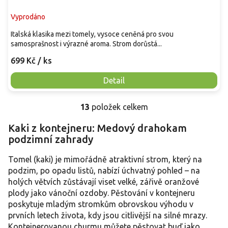
Vyprodáno
Italská klasika mezi tomely, vysoce ceněná pro svou
samosprašnost i výrazné aroma. Strom dorůstá...
699 Kč
/ ks
Detail
13
položek celkem
O
v
Kaki z kontejneru: Medový drahokam
l
podzimní zahrady
á
d
a
Tomel (kaki) je mimořádně atraktivní strom, který na
c
podzim, po opadu listů, nabízí úchvatný pohled – na
í
holých větvích zůstávají viset velké, zářivě oranžové
p
plody jako vánoční ozdoby. Pěstování v kontejneru
r
poskytuje mladým stromkům obrovskou výhodu v
v
prvních letech života, kdy jsou citlivější na silné mrazy.
k
y
Kontejnerovanou churmu můžete pěstovat buď jako