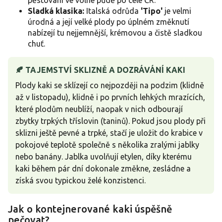
Sladká klasika:
Italská odrůda
'Tipo'
je velmi
úrodná a její velké plody po úplném změknutí
nabízejí tu nejjemnější, krémovou a čistě sladkou
chuť.
🍂 TAJEMSTVÍ SKLIZNĚ A DOZRÁVÁNÍ KAKI
Plody kaki se sklízejí co nejpozději na podzim (klidně
až v listopadu), klidně i po prvních lehkých mrazících,
které plodům neublíží, naopak v nich odbourají
zbytky trpkých tříslovin (taninů). Pokud jsou plody při
sklizni ještě pevné a trpké, stačí je uložit do krabice v
pokojové teplotě společně s několika zralými jablky
nebo banány. Jablka uvolňují etylen, díky kterému
kaki během pár dní dokonale změkne, zesládne a
získá svou typickou želé konzistenci.
Jak o kontejnerované kaki úspěšně
pečovat?