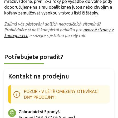
mrazuvzdorné, první 2–3 roky po výsadbě do volné půdy
doporučujeme na zimu obalit kmen jutou nebo chvojím a
kořeny zamulčovat vysokou vrstvou listí či štěpky.
Zajímá vás pěstování dalších netradičních vitamínů?
Prohlédněte si naši kompletní nabídku pro
ovocné stromy v
kontejnerech
a sázejte s jistotou po celý rok.
Potřebujete poradit?
Kontakt na prodejnu
POZOR - V LÉTĚ OMEZENY OTEVÍRACÍ
DNY PRODEJNY!
Zahradnictví Spomyšl
Spomyšl 163, 277 05 Spomyšl