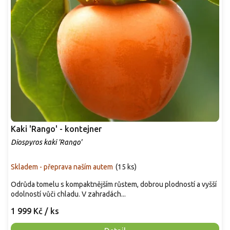
Kaki 'Rango' - kontejner
Diospyros kaki 'Rango'
Skladem - přeprava naším autem
(
15 ks
)
Odrůda tomelu s kompaktnějším růstem, dobrou plodností a vyšší
odolností vůči chladu. V zahradách...
1 999 Kč
/ ks