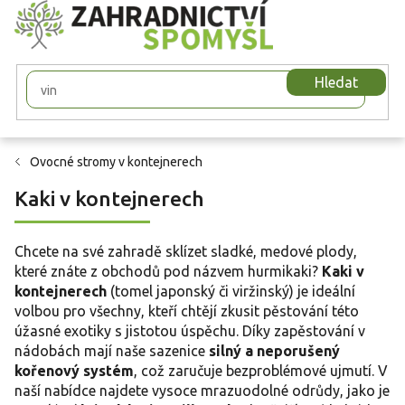
Přejít
na
obsah
Hledat
Ovocné stromy v kontejnerech
Kaki v kontejnerech
Chcete na své zahradě sklízet sladké, medové plody,
které znáte z obchodů pod názvem hurmikaki?
Kaki v
kontejnerech
(tomel japonský či viržinský) je ideální
volbou pro všechny, kteří chtějí zkusit pěstování této
úžasné exotiky s jistotou úspěchu. Díky zapěstování v
nádobách mají naše sazenice
silný a neporušený
kořenový systém
, což zaručuje bezproblémové ujmutí. V
naší nabídce najdete vysoce mrazuodolné odrůdy, jako je