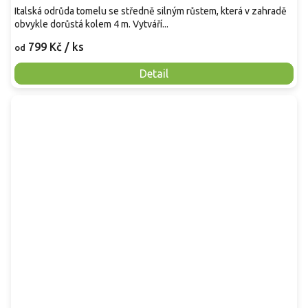
Italská odrůda tomelu se středně silným růstem, která v zahradě
obvykle dorůstá kolem 4 m. Vytváří...
799 Kč
/ ks
od
Detail