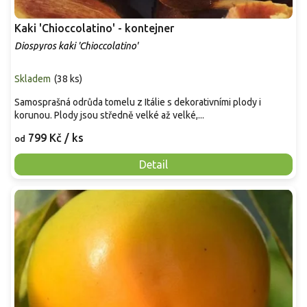
Kaki 'Chioccolatino' - kontejner
Diospyros kaki 'Chioccolatino'
Skladem
(
38 ks
)
Samosprašná odrůda tomelu z Itálie s dekorativními plody i
korunou. Plody jsou středně velké až velké,...
799 Kč
/ ks
od
Detail