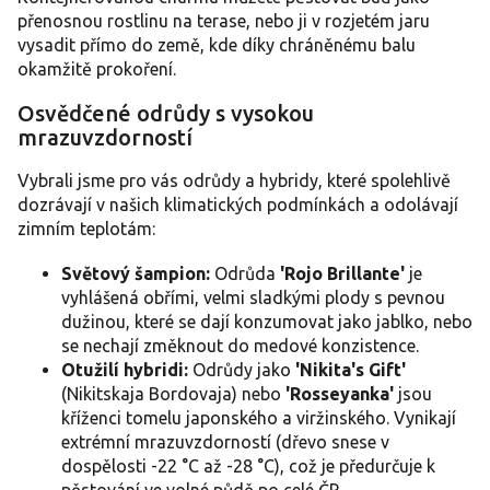
v
přenosnou rostlinu na terase, nebo ji v rozjetém jaru
ý
vysadit přímo do země, kde díky chráněnému balu
p
okamžitě prokoření.
i
s
Osvědčené odrůdy s vysokou
u
mrazuvzdorností
Vybrali jsme pro vás odrůdy a hybridy, které spolehlivě
dozrávají v našich klimatických podmínkách a odolávají
zimním teplotám:
Světový šampion:
Odrůda
'Rojo Brillante'
je
vyhlášená obřími, velmi sladkými plody s pevnou
dužinou, které se dají konzumovat jako jablko, nebo
se nechají změknout do medové konzistence.
Otužilí hybridi:
Odrůdy jako
'Nikita's Gift'
(Nikitskaja Bordovaja) nebo
'Rosseyanka'
jsou
kříženci tomelu japonského a viržinského. Vynikají
extrémní mrazuvzdorností (dřevo snese v
dospělosti -22 °C až -28 °C), což je předurčuje k
pěstování ve volné půdě po celé ČR.