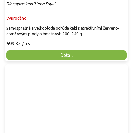
Diospyros kaki 'Hana Fuyu'
Vyprodáno
Samosprašná a velkoplodá odrůda kaki s atraktivními červeno-
oranžovými plody o hmotnosti 200–240 g....
699 Kč
/ ks
Detail