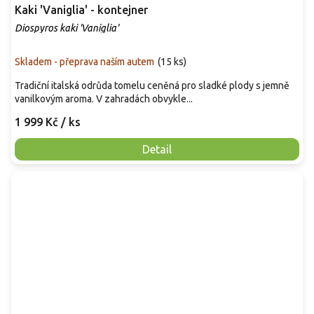
Kaki 'Vaniglia' - kontejner
Diospyros kaki 'Vaniglia'
Skladem - přeprava naším autem
(
15 ks
)
Tradiční italská odrůda tomelu ceněná pro sladké plody s jemně
vanilkovým aroma. V zahradách obvykle...
1 999 Kč
/ ks
Detail