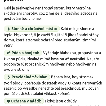
Kaki je překvapivě nenáročný strom, který netrpí na
škůdce ani choroby, což z něj dělá ideálního adepta na
pěstování bez chemie:
☀️ Slunné a chráněné místo:
Kaki miluje slunce a
teplo. Nejvhodnější je závětří u jižní či jihozápadní stěny
domu, která stromek ochrání před studenými zimními
větry.
🌱 Půda a hnojení:
Vyžaduje hlubokou, propustnou a
živnou půdu, ideálně mírně kyselou až neutrální. Na jaře
podpořte růst organickým hnojivem nebo hnojivem na
ovocné stromy.
💧 Pravidelná závlaha:
Během léta, kdy stromek
tvoří plody, potřebuje dostatek vody. U kontejnerovaných
sazenic po výsadbě nenechte bal přeschnout, mulčování
pomůže udržet stabilní vlhkost kořenů.
❄️ Ochrana v mládí:
I když jsou odrůdy