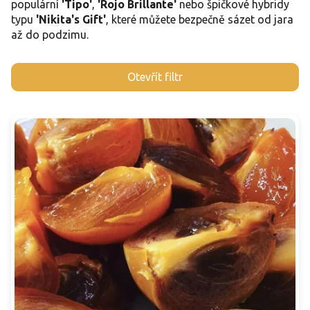
populární
'Tipo'
,
'Rojo Brillante'
nebo špičkové hybridy
typu
'Nikita's Gift'
, které můžete bezpečně sázet od jara
až do podzimu.
V
Otevřít filtr
ý
p
i
s
p
r
o
d
u
k
t
ů