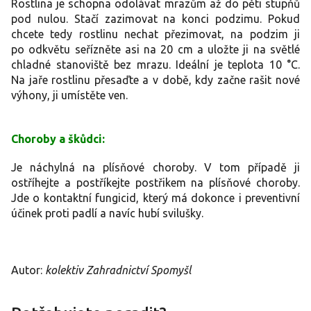
Rostlina je schopna odolávat mrazům až do pěti stupňů
pod nulou. Stačí zazimovat na konci podzimu. Pokud
chcete tedy rostlinu nechat přezimovat, na podzim ji
po odkvětu seřízněte asi na 20 cm a uložte ji na světlé
chladné stanoviště bez mrazu. Ideální je teplota 10 °C.
Na jaře rostlinu přesaďte a v době, kdy začne rašit nové
výhony, ji umístěte ven.
Choroby a škůdci:
Je náchylná na plísňové choroby. V tom případě ji
ostříhejte a postříkejte postřikem na plísňové choroby.
Jde o kontaktní fungicid, který má dokonce i preventivní
účinek proti padlí a navíc hubí svilušky.
Autor:
kolektiv Zahradnictví Spomyšl