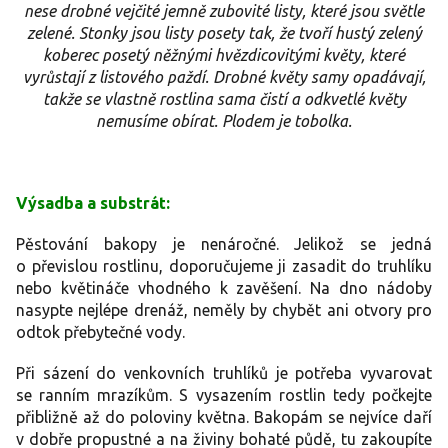
nese drobné vejčité jemně zubovité listy, které jsou světle
zelené. Stonky jsou listy posety tak, že tvoří hustý zelený
koberec posetý něžnými hvězdicovitými květy, které
vyrůstají z listového paždí. Drobné květy samy opadávají,
takže se vlastně rostlina sama čistí a odkvetlé květy
nemusíme obírat. Plodem je tobolka.
Výsadba a substrát:
Pěstování bakopy je nenáročné. Jelikož se jedná
o převislou rostlinu, doporučujeme ji zasadit do truhlíku
nebo květináče vhodného k zavěšení. Na dno nádoby
nasypte nejlépe drenáž, neměly by chybět ani otvory pro
odtok přebytečné vody.
Při sázení do venkovních truhlíků je potřeba vyvarovat
se ranním mrazíkům. S vysazením rostlin tedy počkejte
přibližně až do poloviny května. Bakopám se nejvíce daří
v dobře propustné a na živiny bohaté půdě, tu zakoupíte