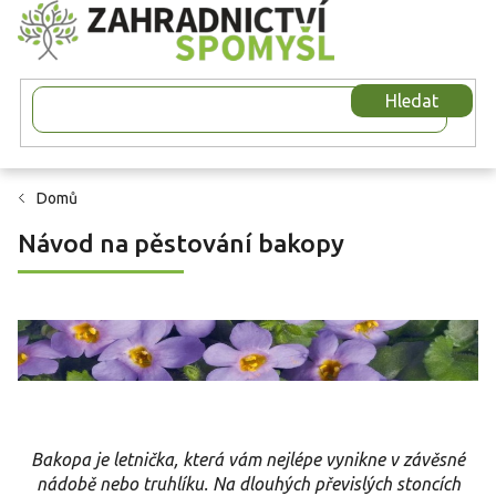
Přejít
na
obsah
Hledat
Domů
Návod na pěstování bakopy
Bakopa je letnička, která vám nejlépe vynikne v závěsné
nádobě nebo truhlíku. Na dlouhých převislých stoncích