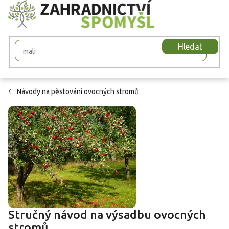
Přejít
na
obsah
Hledat
Návody na pěstování ovocných stromů
Stručný návod na výsadbu ovocných
stromů