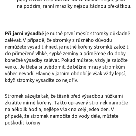
na podzim, ranní mrazíky nejsou žádnou překážkou.
Při jarní výsadbě
je nutné první měsíc stromky důkladně
zalévat. V případě, že stromky z různého důvodu
nemůžete vysadit ihned, je nutné kořeny stromků založit
do přiměřené vlhké, sypké zeminy a přiměřeně do doby
konečné výsadby zalévat. Pokud můžete, vždy je založte
venku. Je třeba si uvědomit, že běžné mrazy stromkům
vůbec nevadí. Hlavně v jarním období je však vždy lepší,
když stromky vysadíte co nejdřív.
Stromek sázejte tak, že těsně před výsadbou nůžkami
zkrátíte mírně kořeny. Takto upravený stromek namočte
na několik hodin, nejlépe však na celý jeden den. V
případě, že stromek namočíte do vody déle, můžete
poškodit kořeny.