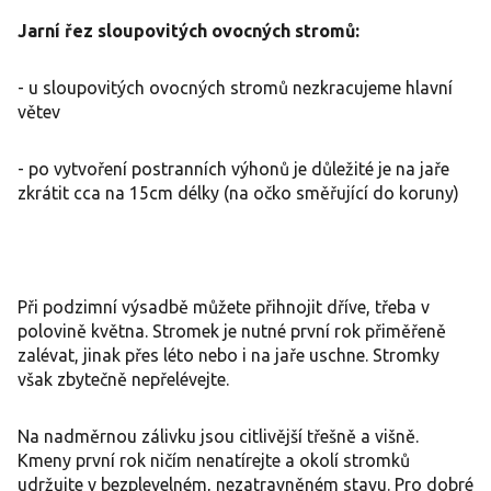
Jarní řez sloupovitých ovocných stromů:
- u sloupovitých ovocných stromů nezkracujeme hlavní
větev
- po vytvoření postranních výhonů je důležité je na jaře
zkrátit cca na 15cm délky (na očko směřující do koruny)
Při podzimní výsadbě můžete přihnojit dříve, třeba v
polovině května. Stromek je nutné první rok přiměřeně
zalévat, jinak přes léto nebo i na jaře uschne. Stromky
však zbytečně nepřelévejte.
Na nadměrnou zálivku jsou citlivější třešně a višně.
Kmeny první rok ničím nenatírejte a okolí stromků
udržujte v bezplevelném, nezatravněném stavu. Pro dobré