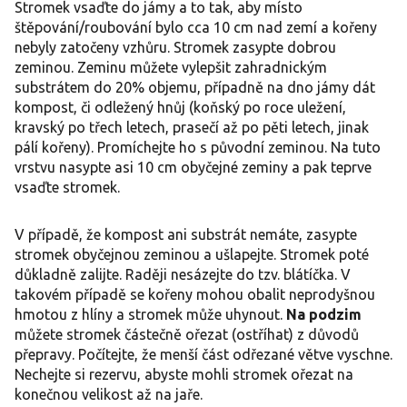
Stromek vsaďte do jámy a to tak, aby místo
štěpování/roubování bylo cca 10 cm nad zemí a kořeny
nebyly zatočeny vzhůru. Stromek zasypte dobrou
zeminou. Zeminu můžete vylepšit zahradnickým
substrátem do 20% objemu, případně na dno jámy dát
kompost, či odležený hnůj (koňský po roce uležení,
kravský po třech letech, prasečí až po pěti letech, jinak
pálí kořeny). Promíchejte ho s původní zeminou. Na tuto
vrstvu nasypte asi 10 cm obyčejné zeminy a pak teprve
vsaďte stromek.
V případě, že kompost ani substrát nemáte, zasypte
stromek obyčejnou zeminou a ušlapejte. Stromek poté
důkladně zalijte. Raději nesázejte do tzv. blátíčka. V
takovém případě se kořeny mohou obalit neprodyšnou
hmotou z hlíny a stromek může uhynout.
Na podzim
můžete stromek částečně ořezat (ostříhat) z důvodů
přepravy. Počítejte, že menší část odřezané větve vyschne.
Nechejte si rezervu, abyste mohli stromek ořezat na
konečnou velikost až na jaře.