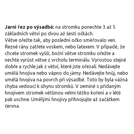
Jarní řez po výsadbě:
na stromku ponechte 3 až 5
základních větví po dvou až šesti očkách.
Větve ořežte tak, aby poslední očko směřovalo ven.
Řezné rány zatřete voskem, nebo latexem. V případě, že
chcete stromek vyšší, boční větve stromku ořežte a
nechte vyrůst větve z vrcholu terminálu. Vyrostou stejně
dobře a rychle jak z větví, které jste ořezali. Nedávejte
umělá hnojiva nebo vápno do jámy. Nedávejte hnůj, nebo
umělá hnojiva na povrch při výsadbě. Toto by byla vážná
chyba vedoucí k úhynu stromků. V zemině s přidaným
hnojivem stromek většinou velmi těžko koření a v létě
pak uschne. Umělými hnojivy přihnojujte až začátkem
června.