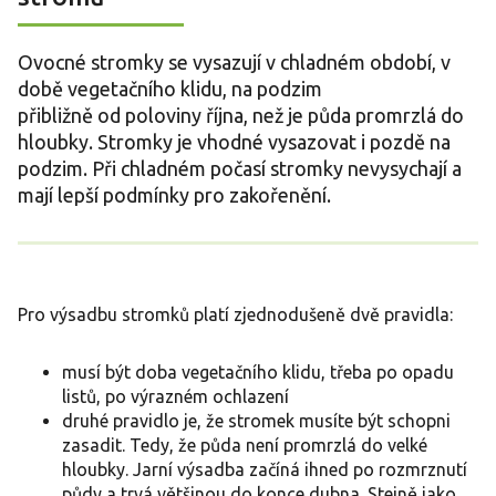
Ovocné stromky se vysazují v chladném období, v
době vegetačního klidu, na podzim
přibližně od poloviny října, než je půda promrzlá do
hloubky. Stromky je vhodné vysazovat i pozdě na
podzim. Při chladném počasí stromky nevysychají a
mají lepší podmínky pro zakořenění.
Pro výsadbu stromků platí zjednodušeně dvě pravidla:
musí být doba vegetačního klidu, třeba po opadu
listů, po výrazném ochlazení
druhé pravidlo je, že stromek musíte být schopni
zasadit. Tedy, že půda není promrzlá do velké
hloubky. Jarní výsadba začíná ihned po rozmrznutí
půdy a trvá většinou do konce dubna. Stejně jako