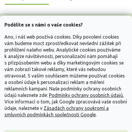
Z
á
Podělíte se s námi o vaše cookies?
p
a
Ano, i náš web používá cookies. Díky povolení cookies
t
vám budeme moct zprostředkovat nevšední zážitek při
í
prohlížení našeho webu. Analytické cookies používáme
Vše o nákupu
k analýze návštěvnosti, personalizační nám pomáhají
s přizpůsobením webu a díky marketingovým cookies se
vám zobrazí takové reklamy, které vás nebudou
Informace pro Vás
otravovat.
S vaším souhlasem můžeme používat cookies
a osobní údaje k personalizaci reklam a měření
Kontakujte nás
reklamních kampaní. Naše podmínky ochrany osobních
údajů naleznete zde:
Podmínky ochrany osobních údajů.
Více informací o tom, jak Google zpracovává vaše osobní
údaje, naleznete v
Zásadách ochrany soukromí a
smluvních podmínkách společnosti Google
.