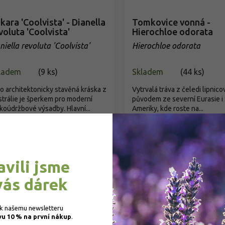
kara 'Coolvista' - Dianella
Tomkovice vonná -
voluta 'Coolvista'
Hierochloe odorata
niella revoluta 'Coolvista'
Hierochloe odorata
ladem
(
9 ks
)
Skladem
(
44 ks
)
o architektonicky stavěná kráska z
Vytrvalá tráva z čeledi lipnico
trálie je šperkem pro moderní
původem ze severní Eurasie i
koúdržbové výsadby. Hlavní...
Ameriky, kde roste na...
349 Kč
/ ks
99 Kč
/ ks
d
Detail
Detail
avili jsme
vás dárek
 k našemu newsletteru 
vu 10 % na první nákup
.