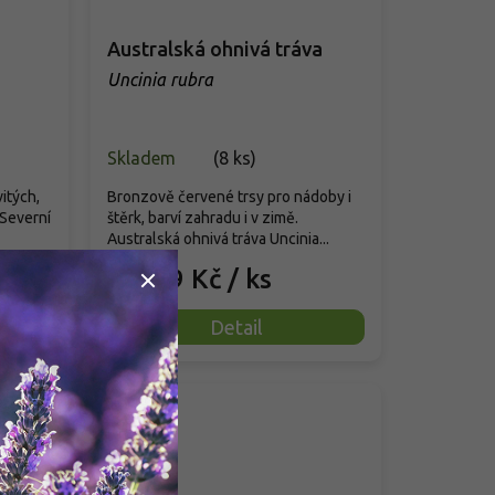
Australská ohnivá tráva
Uncinia rubra
Skladem
(
8 ks
)
vitých,
Bronzově červené trsy pro nádoby i
 Severní
štěrk, barví zahradu i v zimě.
Australská ohnivá tráva Uncinia...
179 Kč
/ ks
od
Detail