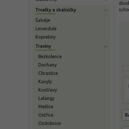
n
divo
í
scho
Trvalky a skalničky
p
a
Šalvěje
V
n
Levandule
ý
e
p
Kopretiny
l
i
Traviny
s
p
Bezkolence
r
Dochany
o
Chrastice
d
u
Kavyly
k
Kostřavy
t
Lalangy
ů
Metlice
Ostřice
B
Ozdobnice