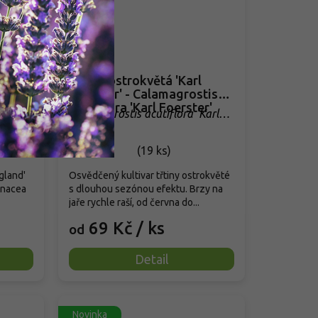
land'
Třtina ostrokvětá 'Karl
iflora
Foerster' - Calamagrostis
acutiflora 'Karl Foerster'
a
Calamagrostis acutiflora 'Karl
Foerster'
Skladem
(
19 ks
)
gland'
Osvědčený kultivar třtiny ostrokvěté
inacea
s dlouhou sezónou efektu. Brzy na
jaře rychle raší, od června do...
69 Kč
/ ks
od
Detail
Novinka