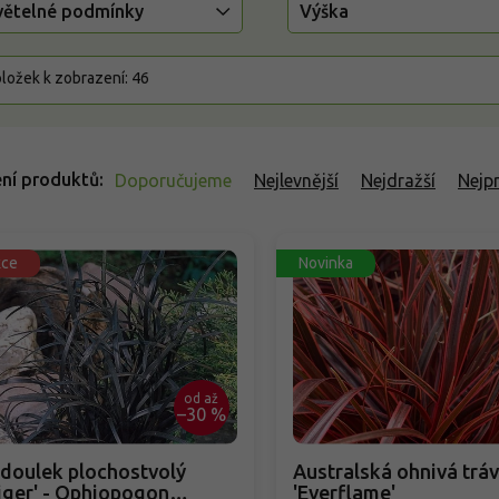
větelné podmínky
Výška
ložek k zobrazení:
46
ní produktů
Doporučujeme
Nejlevnější
Nejdražší
Nejp
kce
Novinka
od
až
–30 %
lek plochostvolý
Australská ohnivá trá
iger' - Ophiopogon
'Everflame'