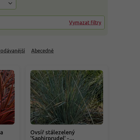
Vymazat filtry
rodávanější
Abecedně
va
Ovsíř stálezelený
'Saphirprudel' -