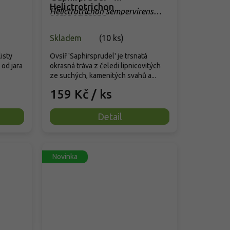
Helictrotrichon
Helictrotrichon sempervirens
sempervirens
'Saphirsprudel'
'Saphirsprudel'
Skladem
(
10 ks
)
isty
Ovsíř 'Saphirsprudel' je trsnatá
 od jara
okrasná tráva z čeledi lipnicovitých
ze suchých, kamenitých svahů a...
159 Kč
/ ks
Detail
Novinka