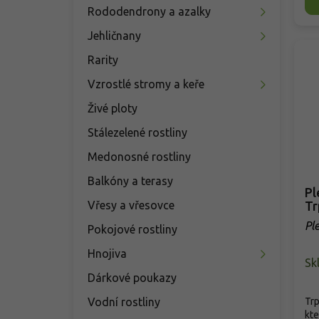
Rododendrony a azalky
Jehličnany
Rarity
Vzrostlé stromy a keře
Živé ploty
Stálezelené rostliny
Medonosné rostliny
Balkóny a terasy
Pl
Tr
Vřesy a vřesovce
Pl
Pokojové rostliny
Hnojiva
Sk
Dárkové poukazy
Trp
Vodní rostliny
kte