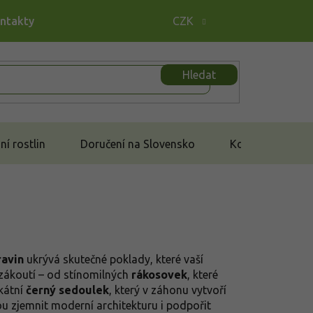
ontakty
CZK
Hledat
í rostlin
Doručení na Slovensko
Kontakt
ravin
ukrývá skutečné poklady, které vaší
 zákoutí – od stínomilných
rákosovek
, které
kátní
černý sedoulek
, který v záhonu vytvoří
ou zjemnit moderní architekturu i podpořit