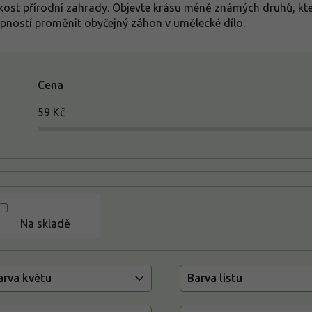
kost přírodní zahrady. Objevte krásu méně známých druhů, kter
pností proměnit obyčejný záhon v umělecké dílo.
Cena
59
Kč
Na skladě
arva květu
Barva listu