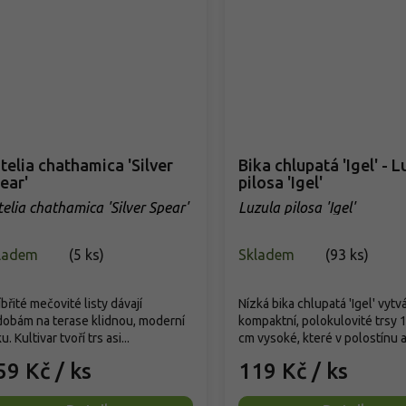
telia chathamica 'Silver
Bika chlupatá 'Igel' - L
ear'
pilosa 'Igel'
telia chathamica 'Silver Spear'
Luzula pilosa 'Igel'
ladem
(
5 ks
)
Skladem
(
93 ks
)
íbřité mečovité listy dávají
Nízká bika chlupatá 'Igel' vytvá
obám na terase klidnou, moderní
kompaktní, polokulovité trsy 
ku. Kultivar tvoří trs asi...
cm vysoké, které v polostínu a.
59 Kč
/ ks
119 Kč
/ ks