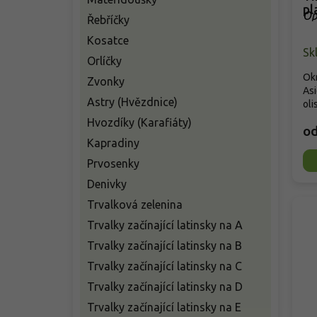
pl
Op
Řebříčky
Kosatce
Sk
Orlíčky
Ok
Zvonky
Asi
Astry (Hvězdnice)
oli
Hvozdíky (Karafiáty)
o
Kapradiny
Prvosenky
Denivky
Trvalková zelenina
Trvalky začínající latinsky na A
Trvalky začínající latinsky na B
Trvalky začínající latinsky na C
Trvalky začínající latinsky na D
Trvalky začínající latinsky na E