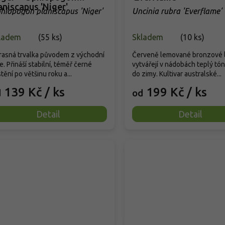
aniscapus 'Niger'
hiopogon planiscapus 'Niger'
Uncinia rubra 'Everflame'
ladem
(
55 ks
)
Skladem
(
10 ks
)
rasná trvalka původem z východní
Červeně lemované bronzové l
e. Přináší stabilní, téměř černé
vytvářejí v nádobách teplý tón
stění po většinu roku a...
do zimy. Kultivar australské...
139 Kč
/ ks
199 Kč
/ ks
d
od
Detail
Detail