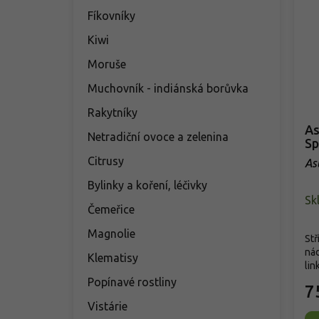
Fíkovníky
Kiwi
Moruše
Muchovník - indiánská borůvka
Rakytníky
As
Netradiční ovoce a zelenina
Sp
Citrusy
As
Bylinky a koření, léčivky
Sk
Čemeřice
Magnolie
Stř
nád
Klematisy
lin
Popínavé rostliny
7
Vistárie