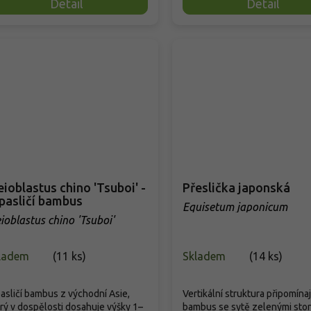
Detail
Detail
eioblastus chino 'Tsuboi' -
Přeslička japonská
pasličí bambus
Equisetum japonicum
eioblastus chino 'Tsuboi'
ladem
(
11 ks
)
Skladem
(
14 ks
)
asličí bambus z východní Asie,
Vertikální struktura připomínaj
rý v dospělosti dosahuje výšky 1–
bambus se sytě zelenými sto