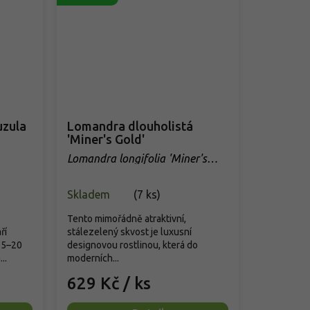
uzula
Lomandra dlouholistá
'Miner's Gold'
Lomandra longifolia 'Miner's
Gold'
Skladem
(
7 ks
)
Tento mimořádně atraktivní,
ří
stálezelený skvost je luxusní
15–20
designovou rostlinou, která do
..
moderních...
629 Kč
/ ks