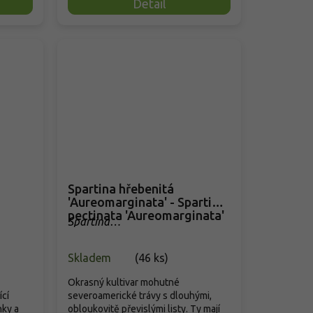
Detail
Spartina hřebenitá
'Aureomarginata' - Spartina
pectinata 'Aureomarginata'
Spartina
pectinata 'Aureomarginata'
Skladem
(
46 ks
)
Okrasný kultivar mohutné
ící
severoamerické trávy s dlouhými,
nky a
obloukovitě převislými listy. Ty mají