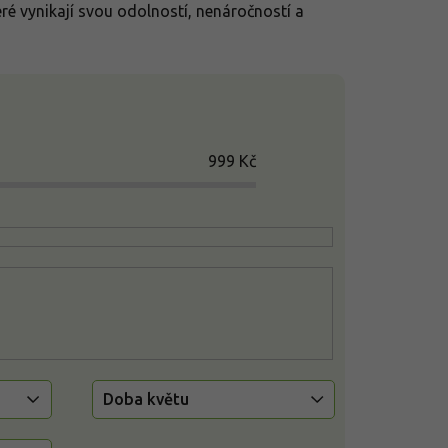
é vynikají svou odolností, nenáročností a
999
Kč
Doba květu