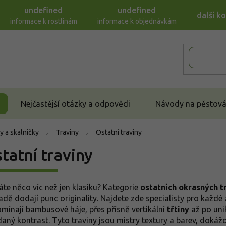
undefined
undefined
další k
informace k rostlinám
informace k objednávkám
Nejčastější otázky a odpovědi
Návody na pěstován
y a skalničky
Traviny
Ostatní traviny
tatní traviny
áte něco víc než jen klasiku? Kategorie
ostatních okrasných t
adě dodají punc originality. Najdete zde specialisty pro každé
omínají bambusové háje, přes přísně vertikální
třtiny
až po uni
daný kontrast. Tyto traviny jsou mistry textury a barev, dokáž