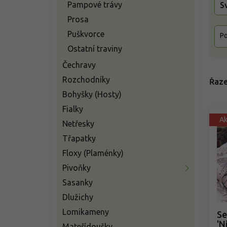
Pampové trávy
S
Prosa
Puškvorce
Po
Ostatní traviny
Čechravy
Rozchodníky
Řaze
Bohyšky (Hosty)
Fialky
A
Netřesky
Třapatky
Floxy (Plaménky)
Pivoňky
Sasanky
Dlužichy
Lomikameny
Sedou
'N
Mateřídoušky