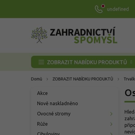
Přejít
undefined
na
obsah
ZOBRAZIT NABÍDKU PRODUKTŮ
Domů
ZOBRAZIT NABÍDKU PRODUKTŮ
Trvalk
P
Os
Přeskočit
Akce
o
kategorie
s
Nově naskladněno
t
Hled
Ovocné stromy
r
zahr
a
Růže
přip
n
neví
Cibuloviny