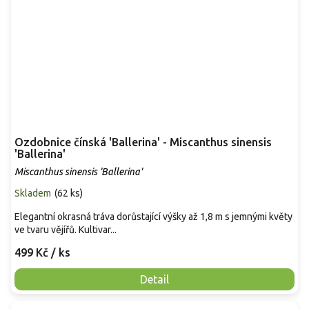
Ozdobnice čínská 'Ballerina' - Miscanthus sinensis
'Ballerina'
Miscanthus sinensis 'Ballerina'
Skladem
(
62 ks
)
Elegantní okrasná tráva dorůstající výšky až 1,8 m s jemnými květy
ve tvaru vějířů. Kultivar...
499 Kč
/ ks
Detail