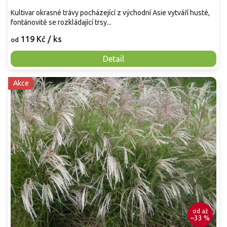
Kultivar okrasné trávy pocházející z východní Asie vytváří husté,
fontánovitě se rozkládající trsy...
119 Kč
/ ks
od
Detail
Akce
od
až
–33 %