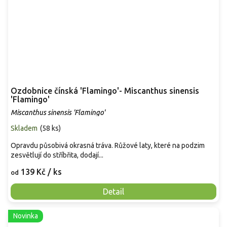
Ozdobnice čínská 'Flamingo'- Miscanthus sinensis
'Flamingo'
Miscanthus sinensis 'Flamingo'
Skladem
(
58 ks
)
Opravdu působivá okrasná tráva. Růžové laty, které na podzim
zesvětlují do stříbřita, dodají...
139 Kč
/ ks
od
Detail
Novinka