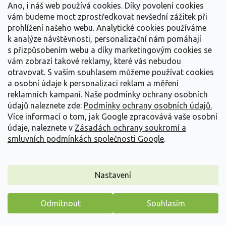
Ano, i náš web používá cookies. Díky povolení cookies
vzhledem a živými barvami. Tento kultivar je...
vám budeme moct zprostředkovat nevšední zážitek při
239 Kč
/ ks
od
prohlížení našeho webu. Analytické cookies používáme
k analýze návštěvnosti, personalizační nám pomáhají
Detail
s přizpůsobením webu a díky marketingovým cookies se
vám zobrazí takové reklamy, které vás nebudou
otravovat.
S vaším souhlasem můžeme používat cookies
a osobní údaje k personalizaci reklam a měření
reklamních kampaní. Naše podmínky ochrany osobních
údajů naleznete zde:
Podmínky ochrany osobních údajů.
Více informací o tom, jak Google zpracovává vaše osobní
údaje, naleznete v
Zásadách ochrany soukromí a
smluvních podmínkách společnosti Google
.
Nastavení
Odmítnout
Souhlasím
Máme pro vás malý dárek
Ozdobnice čínská 'Rigoletto'- Miscanthus sinensis