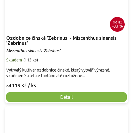
od
až
–33 %
Ozdobnice čínská 'Zebrinus' - Miscanthus sinensis
'Zebrinus'
Miscanthus sinensis 'Zebrinus'
Skladem
(
113 ks
)
Vytrvalý kultivar ozdobnice čínské, který vytváří výrazné,
vzpřímené a lehce fontánovitě rozložené...
119 Kč
/ ks
od
Detail