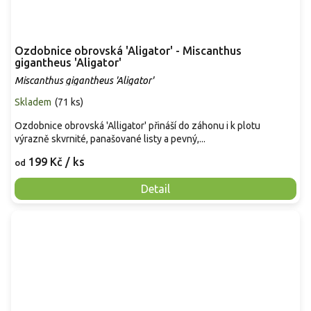
Ozdobnice obrovská 'Aligator' - Miscanthus
gigantheus 'Aligator'
Miscanthus gigantheus 'Aligator'
Skladem
(
71 ks
)
Ozdobnice obrovská 'Alligator' přináší do záhonu i k plotu
výrazně skvrnité, panašované listy a pevný,...
199 Kč
/ ks
od
Detail