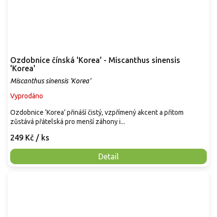
Ozdobnice čínská 'Korea' - Miscanthus sinensis
'Korea'
Miscanthus sinensis 'Korea'
Vyprodáno
Ozdobnice ‘Korea’ přináší čistý, vzpřímený akcent a přitom
zůstává přátelská pro menší záhony i...
249 Kč
/ ks
Detail