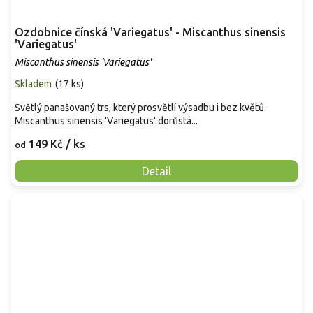
Ozdobnice čínská 'Variegatus' - Miscanthus sinensis
'Variegatus'
Miscanthus sinensis 'Variegatus'
Skladem
(
17 ks
)
Světlý panašovaný trs, který prosvětlí výsadbu i bez květů.
Miscanthus sinensis 'Variegatus' dorůstá...
149 Kč
/ ks
od
Detail