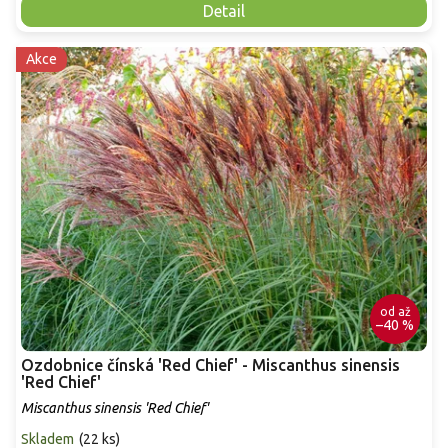
Detail
Akce
od
až
–40 %
Ozdobnice čínská 'Red Chief' - Miscanthus sinensis
'Red Chief'
Miscanthus sinensis 'Red Chief'
Skladem
(
22 ks
)