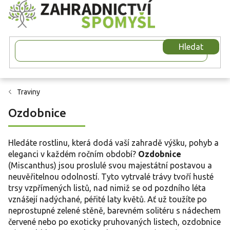
Přejít
na
obsah
Hledat
Traviny
Ozdobnice
Hledáte rostlinu, která dodá vaší zahradě výšku, pohyb a
eleganci v každém ročním období?
Ozdobnice
(Miscanthus) jsou proslulé svou majestátní postavou a
neuvěřitelnou odolností. Tyto vytrvalé trávy tvoří husté
trsy vzpřímených listů, nad nimiž se od pozdního léta
vznášejí nadýchané, péřité laty květů. Ať už toužíte po
neprostupné zelené stěně, barevném solitéru s nádechem
červené nebo po exoticky pruhovaných listech, ozdobnice