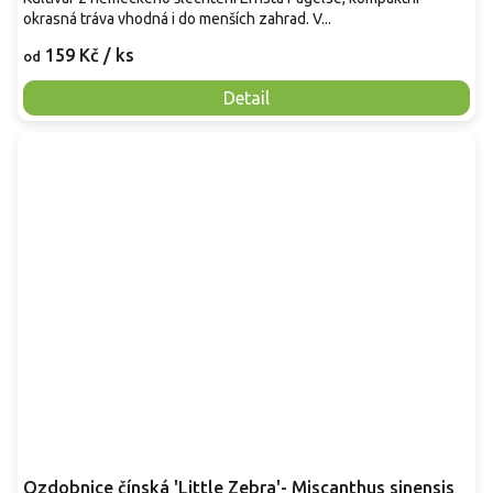
okrasná tráva vhodná i do menších zahrad. V...
159 Kč
/ ks
od
Detail
Ozdobnice čínská 'Little Zebra'- Miscanthus sinensis