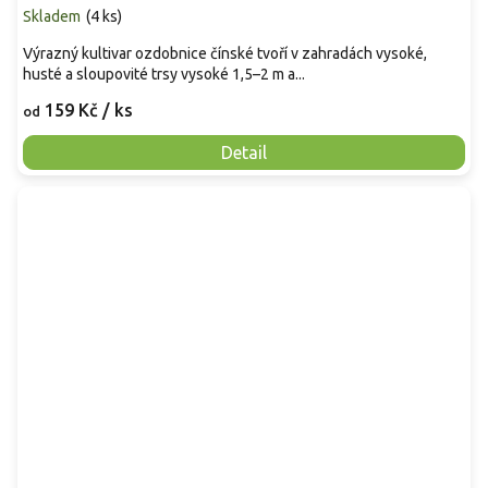
Skladem
(
4 ks
)
Výrazný kultivar ozdobnice čínské tvoří v zahradách vysoké,
husté a sloupovité trsy vysoké 1,5–2 m a...
159 Kč
/ ks
od
Detail