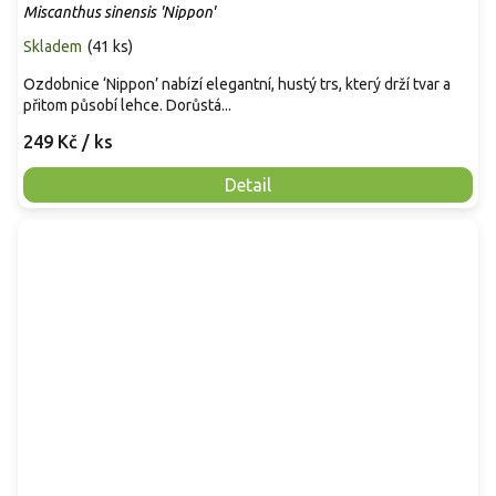
Miscanthus sinensis 'Nippon'
Skladem
(
41 ks
)
Ozdobnice ‘Nippon’ nabízí elegantní, hustý trs, který drží tvar a
přitom působí lehce. Dorůstá...
249 Kč
/ ks
Detail