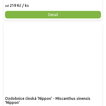
219 Kč
/ ks
od
Detail
Ozdobnice čínská 'Nippon' - Miscanthus sinensis
'Nippon'