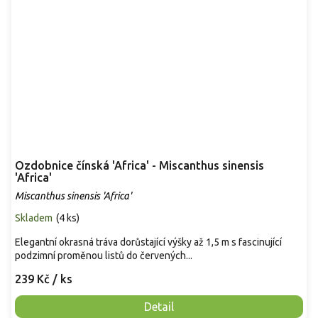
Ozdobnice čínská 'Africa' - Miscanthus sinensis
'Africa'
Miscanthus sinensis 'Africa'
Skladem
(
4 ks
)
Elegantní okrasná tráva dorůstající výšky až 1,5 m s fascinující
podzimní proměnou listů do červených...
239 Kč
/ ks
Detail