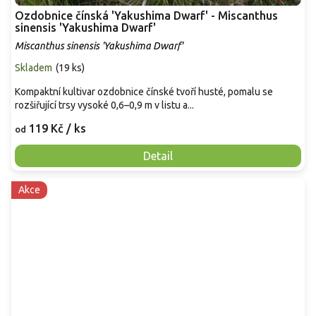
Ozdobnice čínská 'Yakushima Dwarf' - Miscanthus
sinensis 'Yakushima Dwarf'
Miscanthus sinensis 'Yakushima Dwarf'
Skladem
(
19 ks
)
Kompaktní kultivar ozdobnice čínské tvoří husté, pomalu se
rozšiřující trsy vysoké 0,6–0,9 m v listu a...
119 Kč
/ ks
od
Detail
Akce