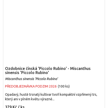
Ozdobnice čínská 'Piccolo Rubino' - Miscanthus
sinensis 'Piccolo Rubino'
Miscanthus sinensis 'Piccolo Rubino'
PŘEDOBJEDNÁVKA PODZIM 2026
(
100 ks
)
Opadavý, hustě trsnatý kultivar tvoří kompaktní vzpřímený trs,
který ani v plném květu výrazně...
379 Kč
/ ks