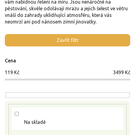
vám nabídnou řešení na míru. Jsou nenáročné na
pěstování, skvěle odolávají mrazu a jejich šelest ve větru
vnáší do zahrady uklidňující atmosféru, která vás
neomrzí ani pod nánosem zimní jinovatky.
V
Zavřít filtr
ý
p
i
Cena
s
p
119
Kč
3499
Kč
r
o
d
u
k
t
ů
Na skladě