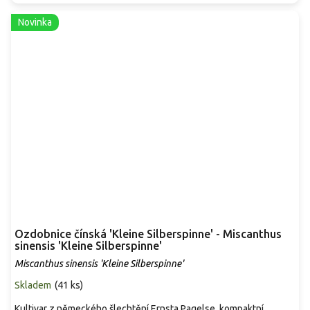
Novinka
Ozdobnice čínská 'Kleine Silberspinne' - Miscanthus
sinensis 'Kleine Silberspinne'
Miscanthus sinensis 'Kleine Silberspinne'
Skladem
(
41 ks
)
Kultivar z německého šlechtění Ernsta Pagelse, kompaktní