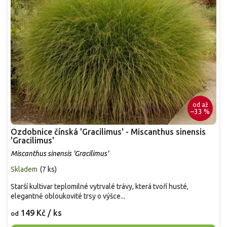
od
až
–33 %
Ozdobnice čínská 'Gracilimus' - Miscanthus sinensis
'Gracilimus'
Miscanthus sinensis 'Gracilimus'
Skladem
(
7 ks
)
Starší kultivar teplomilné vytrvalé trávy, která tvoří husté,
elegantně obloukovité trsy o výšce...
149 Kč
/ ks
od