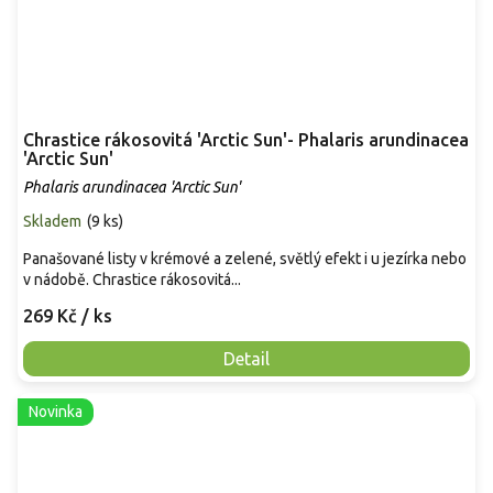
Chrastice rákosovitá 'Arctic Sun'- Phalaris arundinacea
'Arctic Sun'
Phalaris arundinacea 'Arctic Sun'
Skladem
(
9 ks
)
Panašované listy v krémové a zelené, světlý efekt i u jezírka nebo
v nádobě. Chrastice rákosovitá...
269 Kč
/ ks
Detail
Novinka