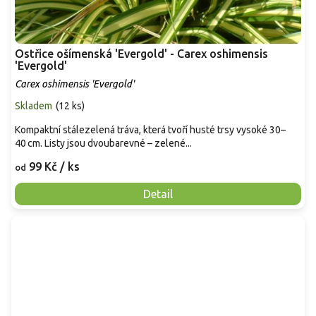
Ostřice ošímenská 'Evergold' - Carex oshimensis
'Evergold'
Carex oshimensis 'Evergold'
Skladem
(
12 ks
)
Kompaktní stálezelená tráva, která tvoří husté trsy vysoké 30–
40 cm. Listy jsou dvoubarevné – zelené...
99 Kč
/ ks
od
Detail