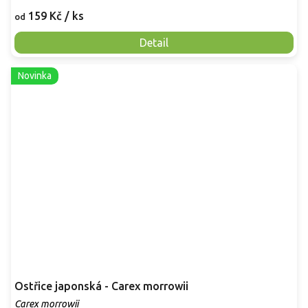
159 Kč
/ ks
od
Detail
Novinka
Ostřice japonská - Carex morrowii
Carex morrowii