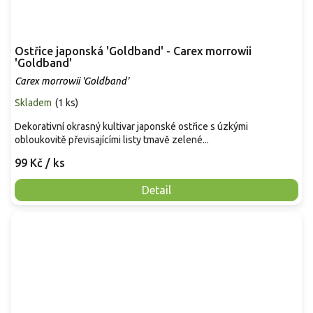
Ostřice japonská 'Goldband' - Carex morrowii
'Goldband'
Carex morrowii 'Goldband'
Skladem
(
1 ks
)
Dekorativní okrasný kultivar japonské ostřice s úzkými
obloukovitě převisajícími listy tmavě zelené...
99 Kč
/ ks
Detail