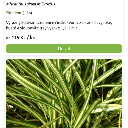
Miscanthus sinensis 'Strictus'
Skladem
(
1 ks
)
Výrazný kultivar ozdobnice čínské tvoří v zahradách vysoké,
husté a sloupovité trsy vysoké 1,5–2 m a...
119 Kč
/ ks
od
Detail