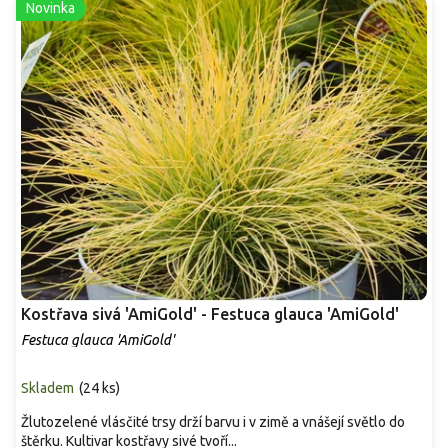
Novinka
Kostřava sivá 'AmiGold' - Festuca glauca 'AmiGold'
Festuca glauca 'AmiGold'
Skladem
(
24 ks
)
Žlutozelené vlásčité trsy drží barvu i v zimě a vnášejí světlo do
štěrku. Kultivar kostřavy sivé tvoří...