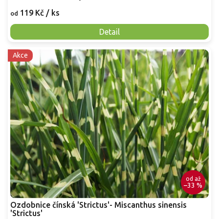
119 Kč
/ ks
od
Detail
Akce
od
až
–33 %
Ozdobnice čínská 'Strictus'- Miscanthus sinensis
'Strictus'