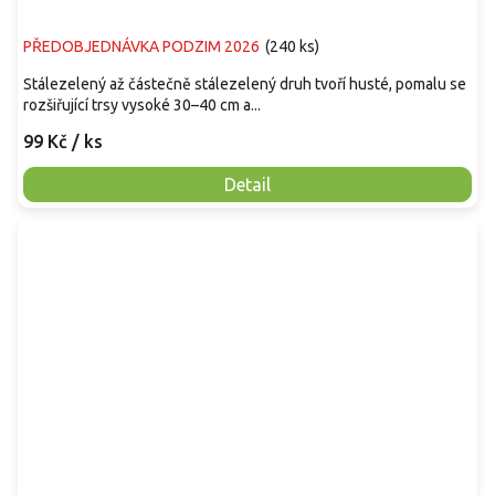
PŘEDOBJEDNÁVKA PODZIM 2026
(
240 ks
)
Stálezelený až částečně stálezelený druh tvoří husté, pomalu se
rozšiřující trsy vysoké 30–40 cm a...
99 Kč
/ ks
Detail