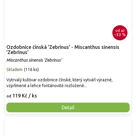
od
až
–33 %
Ozdobnice čínská 'Zebrinus' - Miscanthus sinensis
'Zebrinus'
Miscanthus sinensis 'Zebrinus'
Skladem
(
116 ks
)
Vytrvalý kultivar ozdobnice čínské, který vytváří výrazné,
vzpřímené a lehce fontánovitě rozložené...
119 Kč
/ ks
od
Detail