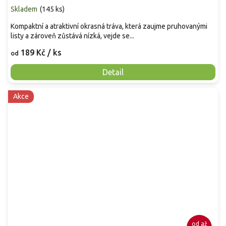
Skladem
(
145 ks
)
Kompaktní a atraktivní okrasná tráva, která zaujme pruhovanými
listy a zároveň zůstává nízká, vejde se...
189 Kč
/ ks
od
Detail
Akce
od
až