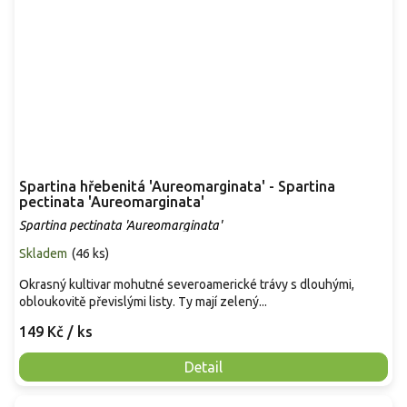
Spartina hřebenitá 'Aureomarginata' - Spartina
pectinata 'Aureomarginata'
Spartina pectinata 'Aureomarginata'
Skladem
(
46 ks
)
Okrasný kultivar mohutné severoamerické trávy s dlouhými,
obloukovitě převislými listy. Ty mají zelený...
149 Kč
/ ks
Detail