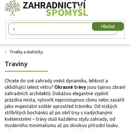
Přejít
na
obsah
Hledat
Trvalky a skalničky
Traviny
Chcete do své zahrady vnést dynamiku, lehkost a
uklidňující šelest větru?
Okrasné trávy
jsou tajnou zbraní
zahradních architektů. Dokážou elegantně vyplnit
prázdná místa, vytvořit neprostupnou clonu nebo zazářit
jako majestátní solitér uprostřed trávníku. Od nízkých
stříbřitých bochánků až po obří trsy s nadýchanými
květenstvími – trávy sluší každému stylu zahrady, od
moderního minimalismu až po divokou přírodní louku.