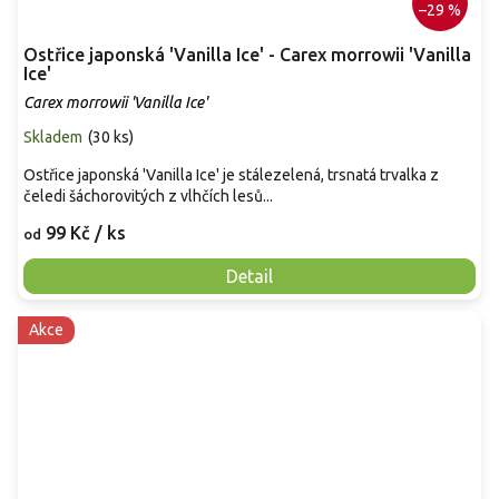
–29 %
Ostřice japonská 'Vanilla Ice' - Carex morrowii 'Vanilla
Ice'
Carex morrowii 'Vanilla Ice'
Skladem
(
30 ks
)
Ostřice japonská 'Vanilla Ice' je stálezelená, trsnatá trvalka z
čeledi šáchorovitých z vlhčích lesů...
99 Kč
/ ks
od
Detail
Akce