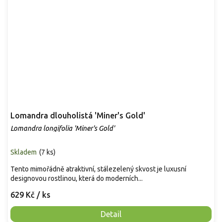
Lomandra dlouholistá 'Miner's Gold'
Lomandra longifolia 'Miner's Gold'
Skladem
(
7 ks
)
Tento mimořádně atraktivní, stálezelený skvost je luxusní
designovou rostlinou, která do moderních...
629 Kč
/ ks
Detail