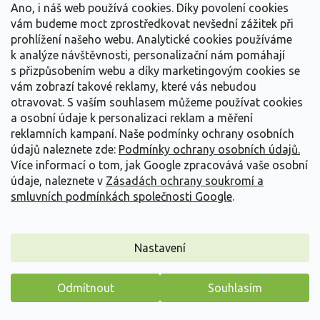
Ano, i náš web používá cookies. Díky povolení cookies
vám budeme moct zprostředkovat nevšední zážitek při
prohlížení našeho webu. Analytické cookies používáme
k analýze návštěvnosti, personalizační nám pomáhají
s přizpůsobením webu a díky marketingovým cookies se
vám zobrazí takové reklamy, které vás nebudou
otravovat.
S vaším souhlasem můžeme používat cookies
a osobní údaje k personalizaci reklam a měření
reklamních kampaní. Naše podmínky ochrany osobních
údajů naleznete zde:
Podmínky ochrany osobních údajů.
Více informací o tom, jak Google zpracovává vaše osobní
údaje, naleznete v
Zásadách ochrany soukromí a
smluvních podmínkách společnosti Google
.
Bezkolenec modrý 'Moorflamme' - Molinia caerulea
'Moorflamme'
Molinia caerulea 'Moorflamme'
Nastavení
Vyprodáno
Kompaktní kultivar bezkolence s dlouhým sezonním efektem.
Odmítnout
Souhlasím
Vytváří pevný trs úzkých listů, v létě svěže...
Máme pro vás malý dárek
169 Kč
/ ks