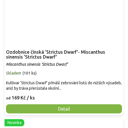
Ozdobnice čínská 'Strictus Dwarf'- Miscanthus
sinensis 'Strictus Dwarf'
Miscanthus sinensis 'Strictus Dwarf'
Skladem
(
101 ks
)
Kultivar 'Strictus Dwarf' přináší zebrování listů do nižších výsadeb,
aniž by tráva přerůstala okolní...
169 Kč
/ ks
od
Detail
Novinka