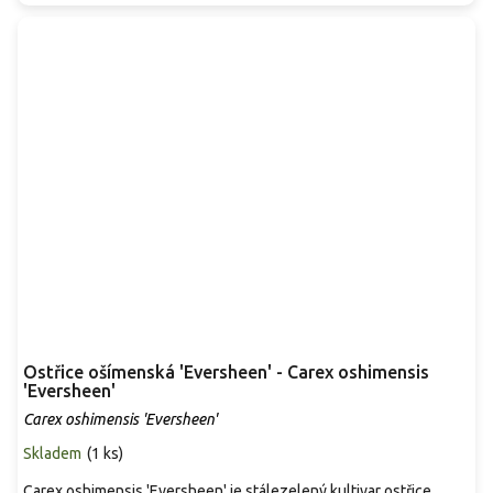
Ostřice ošímenská 'Eversheen' - Carex oshimensis
'Eversheen'
Carex oshimensis 'Eversheen'
Skladem
(
1 ks
)
Carex oshimensis 'Eversheen' je stálezelený kultivar ostřice,