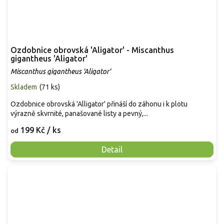
Ozdobnice obrovská 'Aligator' - Miscanthus
gigantheus 'Aligator'
Miscanthus gigantheus 'Aligator'
Skladem
(
71 ks
)
Ozdobnice obrovská 'Alligator' přináší do záhonu i k plotu
výrazně skvrnité, panašované listy a pevný,...
199 Kč
/ ks
od
Detail