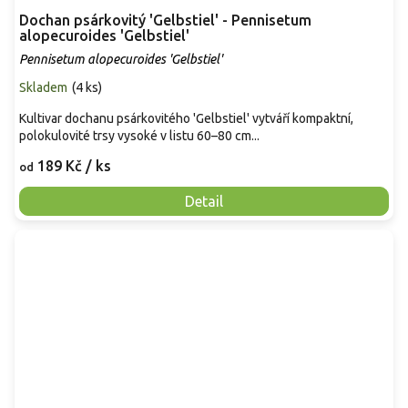
Dochan psárkovitý 'Gelbstiel' - Pennisetum
alopecuroides 'Gelbstiel'
Pennisetum alopecuroides 'Gelbstiel'
Skladem
(
4 ks
)
Kultivar dochanu psárkovitého 'Gelbstiel' vytváří kompaktní,
polokulovité trsy vysoké v listu 60–80 cm...
189 Kč
/ ks
od
Detail