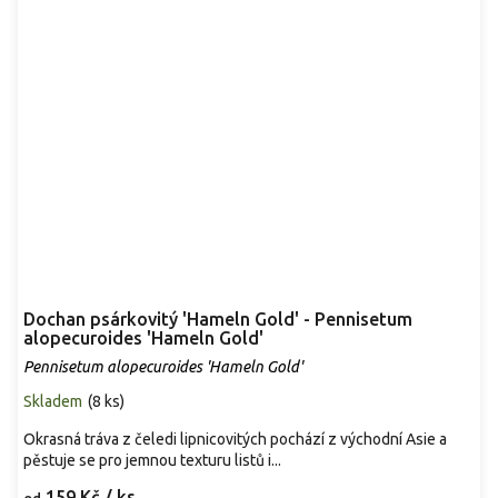
Dochan psárkovitý 'Hameln Gold' - Pennisetum
alopecuroides 'Hameln Gold'
Pennisetum alopecuroides 'Hameln Gold'
Skladem
(
8 ks
)
Okrasná tráva z čeledi lipnicovitých pochází z východní Asie a
pěstuje se pro jemnou texturu listů i...
159 Kč
/ ks
od