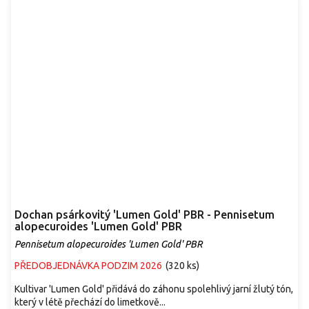
Dochan psárkovitý 'Lumen Gold' PBR - Pennisetum
alopecuroides 'Lumen Gold' PBR
Pennisetum alopecuroides 'Lumen Gold' PBR
PŘEDOBJEDNÁVKA PODZIM 2026
(
320 ks
)
Kultivar 'Lumen Gold' přidává do záhonu spolehlivý jarní žlutý tón,
který v létě přechází do limetkově...