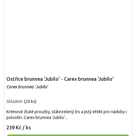
Ostřice brunnea 'Jubilo' - Carex brunnea 'Jubilo'
Carex brunnea 'Jubilo'
Skladem
(
20 ks
)
Krémově žluté proužky, stálezelený trs a jistý efekt pro nádoby i
polostín. Carex brunnea 'Jubilo'...
239 Kč
/ ks