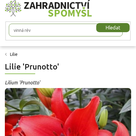
Přejít
na
obsah
Hledat
Lilie
Lilie 'Prunotto'
Lilium 'Prunotto'