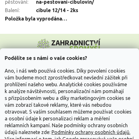
pěstování
:
na-pestovani-cibulovin/
Balení
:
cibule 12/14 - 2ks
Položka byla vyprodána…
Z
á
p
a
Podělíte se s námi o vaše cookies?
t
Vše o nákupu
í
Ano, i náš web používá cookies. Díky povolení cookies
vám budeme moct zprostředkovat nevšední zážitek při
prohlížení našeho webu. Analytické cookies používáme
Informace pro Vás
k analýze návštěvnosti, personalizační nám pomáhají
s přizpůsobením webu a díky marketingovým cookies se
Kontakujte nás
vám zobrazí takové reklamy, které vás nebudou
otravovat.
S vaším souhlasem můžeme používat cookies
a osobní údaje k personalizaci reklam a měření
reklamních kampaní. Naše podmínky ochrany osobních
údajů naleznete zde:
Podmínky ochrany osobních údajů.