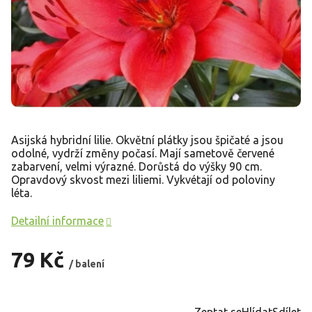
Asijská hybridní lilie. Okvětní plátky jsou špičaté a jsou
odolné, vydrží změny počasí. Mají sametově červené
zabarvení, velmi výrazné. Dorůstá do výšky 90 cm.
Opravdový skvost mezi liliemi. Vykvétají od poloviny
léta.
Detailní informace
79 Kč
/ balení
Měrná
cena:
Zeptat se
Hlídat
Sdílet