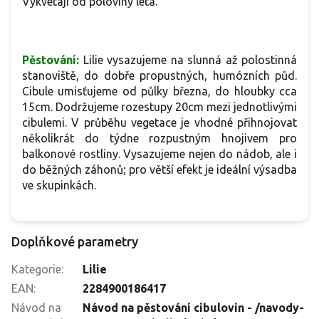
Vykvétají od poloviny léta.
Pěstování:
Lilie vysazujeme na slunná až polostinná
stanoviště, do dobře propustných, humózních půd.
Cibule umisťujeme od půlky března, do hloubky cca
15cm. Dodržujeme rozestupy 20cm mezi jednotlivými
cibulemi. V průběhu vegetace je vhodné přihnojovat
několikrát do týdne rozpustným hnojivem pro
balkonové rostliny. Vysazujeme nejen do nádob, ale i
do běžných záhonů; pro větší efekt je ideální výsadba
ve skupinkách.
Doplňkové parametry
Kategorie
:
Lilie
EAN
:
2284900186417
Návod na
Návod na pěstování cibulovin - /navody-