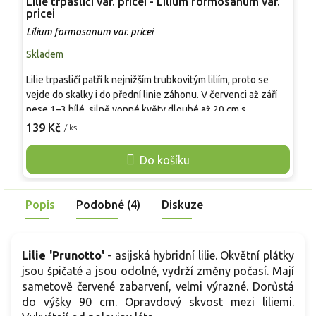
Lilie trpasličí var. pricei - Lilium formosanum var.
P
pricei
R
Lilium formosanum var. pricei
Skladem
P
Lilie trpasličí patří k nejnižším trubkovitým liliím, proto se
V
vejde do skalky i do přední linie záhonu. V červenci až září
p
nese 1–3 bílé, silně vonné květy dlouhé až 20 cm s
p
purpurovým rubem. Oproti běžné formě Lilium formosanum
139 Kč
/ ks
v
o
nezabírá místo výškou, přesto působí výrazně i v nádobě u
k
posezení. Nejlépe vyniká ve štěrkové výsadbě nebo v
Do košíku
p
květináči s drenáží, kde je snadné uhlídat přemokření.
b
Pěstování je snadné v dobře propustné, nevápenaté půdě,
p
zimní ochrana se vyplácí. Pro kočky je lilie toxická.
Popis
Podobné (4)
Diskuze
c
Lilie 'Prunotto'
- asijská hybridní lilie. Okvětní plátky
jsou špičaté a jsou odolné, vydrží změny počasí. Mají
sametově červené zabarvení, velmi výrazné. Dorůstá
do výšky 90 cm. Opravdový skvost mezi liliemi.