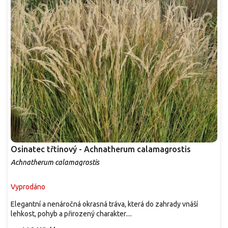
p
r
o
d
u
k
t
ů
Osinatec třtinový - Achnatherum calamagrostis
Achnatherum calamagrostis
Vyprodáno
Elegantní a nenáročná okrasná tráva, která do zahrady vnáší
lehkost, pohyb a přirozený charakter....