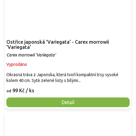
Ostřice japonská 'Variegata' - Carex morrowii
'Variegata'
Carex morrowii 'Variegata'
Vyprodáno
Okrasná tráva z Japonska, která tvoří kompaktní trsy vysoké
kolem 40 cm. Sytě zelené listy s bílými...
99 Kč
/ ks
od
Detail