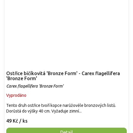
Ostřice bičíkovitá 'Bronze Form' - Carex flagellifera
'Bronze Form'
Carex flagellifera 'Bronze Form'
Vyprodáno
Tento druh ostřice tvoří kopce narůžověle bronzových listů.
Dorůstá do výšky 40 cm. Vyžaduje zimní...
49 Kč
/ ks
Detail