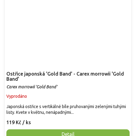
Ostřice japonská 'Gold Band' - Carex morrowii 'Gold
Band'
Carex morrowii 'Gold Band'
Vyprodáno
Japonská ostřice s vertikálně bíle pruhovanými zelenými tuhými
listy. Kvete v květnu, nenápadnými...
119 Kč
/ ks
Detail