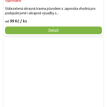
Vyprodáno
Stálezelená okrasná travina původem z Japonska vhodná pro
půdopokryvné i okrajové výsadby s...
99 Kč
/ ks
od
Detail