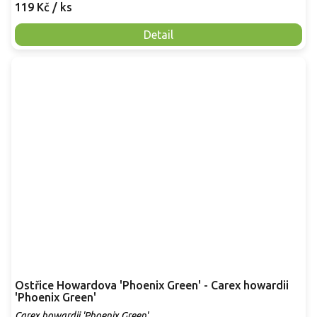
119 Kč
/ ks
Detail
Ostřice Howardova 'Phoenix Green' - Carex howardii
'Phoenix Green'
Carex howardii 'Phoenix Green'