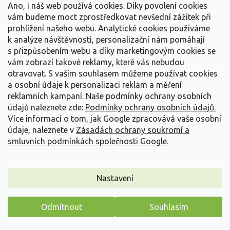
Tvoří husté trsy dosahující výšky 10 – 30 cm. Trsy se zbarvují do
Ano, i náš web používá cookies. Díky povolení cookies
zeleno modré barvy. Brzy na jaře je...
vám budeme moct zprostředkovat nevšední zážitek při
prohlížení našeho webu. Analytické cookies používáme
69 Kč
/ ks
k analýze návštěvnosti, personalizační nám pomáhají
s přizpůsobením webu a díky marketingovým cookies se
Detail
vám zobrazí takové reklamy, které vás nebudou
otravovat.
S vaším souhlasem můžeme používat cookies
a osobní údaje k personalizaci reklam a měření
reklamních kampaní. Naše podmínky ochrany osobních
údajů naleznete zde:
Podmínky ochrany osobních údajů.
Více informací o tom, jak Google zpracovává vaše osobní
údaje, naleznete v
Zásadách ochrany soukromí a
smluvních podmínkách společnosti Google
.
Nastavení
Odmítnout
Souhlasím
Máme pro vás malý dárek