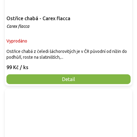
Ostřice chabá - Carex flacca
Carex flacca
Vyprodáno
Ostřice chabá z čeledi šáchorovitých je v ČR původní od nížin do
podhůří, roste na slatiništích,...
99 Kč
/ ks
Detail