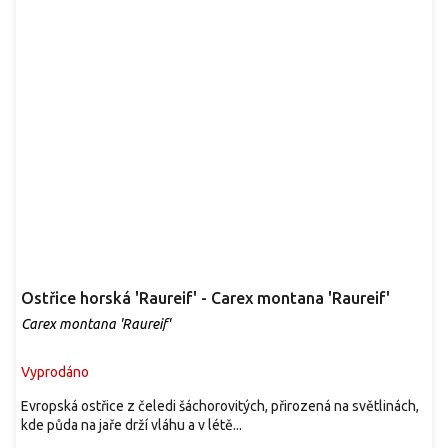
Ostřice horská 'Raureif' - Carex montana 'Raureif'
Carex montana 'Raureif'
Vyprodáno
Evropská ostřice z čeledi šáchorovitých, přirozená na světlinách,
kde půda na jaře drží vláhu a v létě...