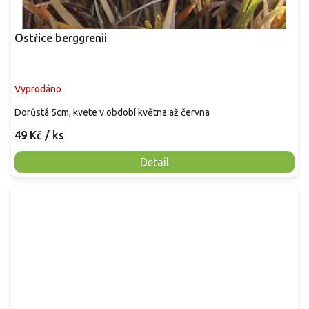
Ostřice berggrenii
Vyprodáno
Dorůstá 5cm, kvete v období května až června
49 Kč
/ ks
Detail