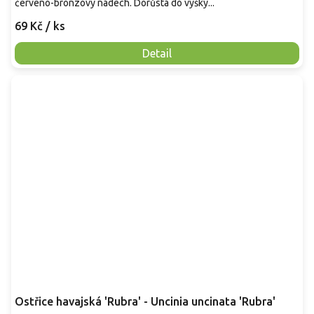
červeno-bronzový nádech. Dorůstá do výšky...
69 Kč
/ ks
Detail
Ostřice havajská 'Rubra' - Uncinia uncinata 'Rubra'