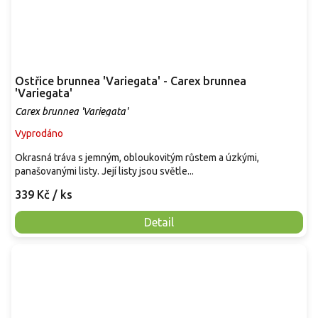
Ostřice brunnea 'Variegata' - Carex brunnea
'Variegata'
Carex brunnea 'Variegata'
Vyprodáno
Okrasná tráva s jemným, obloukovitým růstem a úzkými,
panašovanými listy. Její listy jsou světle...
339 Kč
/ ks
Detail