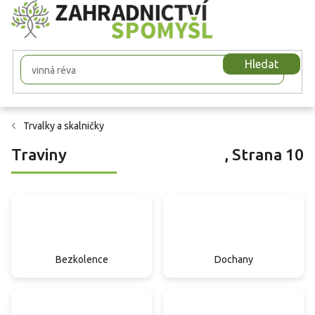
Přejít
na
obsah
Hledat
Trvalky a skalničky
Traviny
, Strana 10
Bezkolence
Dochany