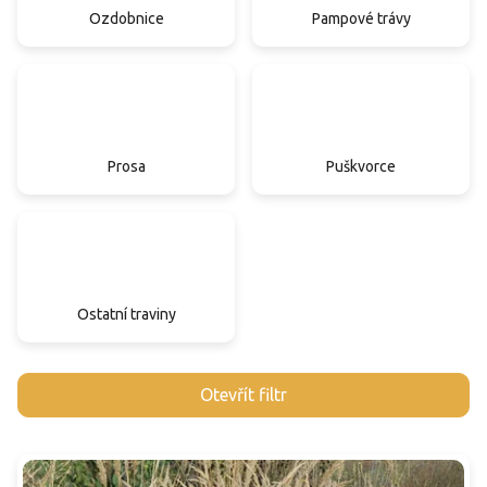
Ozdobnice
Pampové trávy
Prosa
Puškvorce
Ostatní traviny
V
Otevřít filtr
ý
p
i
s