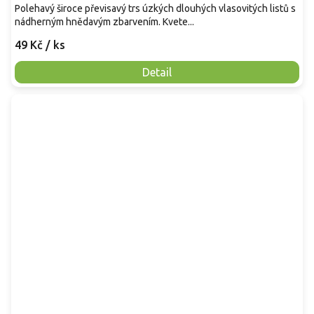
Polehavý široce převisavý trs úzkých dlouhých vlasovitých listů s
nádherným hnědavým zbarvením. Kvete...
49 Kč
/ ks
Detail