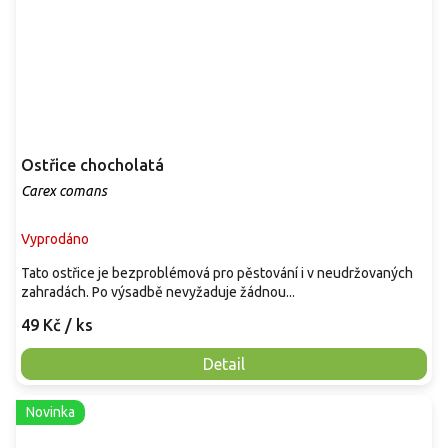
Ostřice chocholatá
Carex comans
Vyprodáno
Tato ostřice je bezproblémová pro pěstování i v neudržovaných
zahradách. Po výsadbě nevyžaduje žádnou...
49 Kč
/ ks
Detail
Novinka