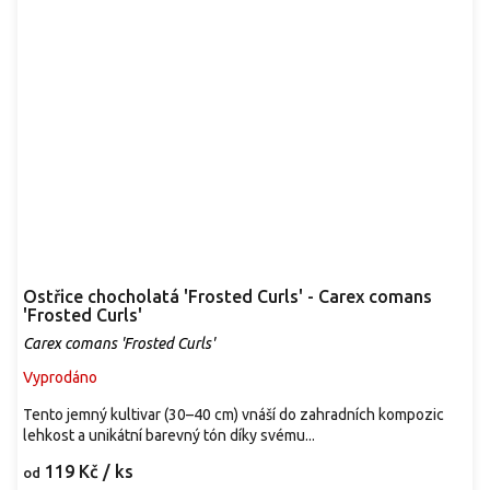
Ostřice chocholatá 'Frosted Curls' - Carex comans
'Frosted Curls'
Carex comans 'Frosted Curls'
Vyprodáno
Tento jemný kultivar (30–40 cm) vnáší do zahradních kompozic
lehkost a unikátní barevný tón díky svému...
119 Kč
/ ks
od