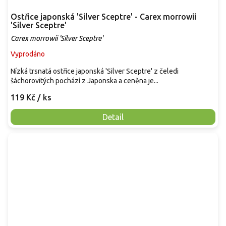
Ostřice japonská 'Silver Sceptre' - Carex morrowii
'Silver Sceptre'
Carex morrowii 'Silver Sceptre'
Vyprodáno
Nízká trsnatá ostřice japonská 'Silver Sceptre' z čeledi
šáchorovitých pochází z Japonska a ceněna je...
119 Kč
/ ks
Detail