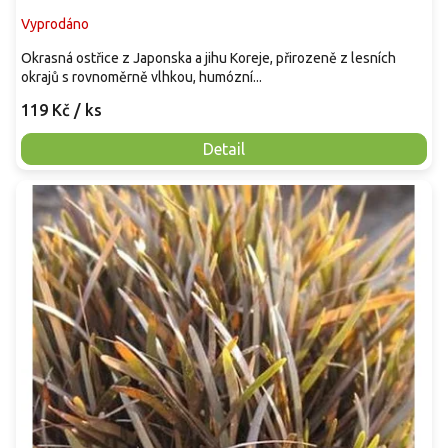
Vyprodáno
Okrasná ostřice z Japonska a jihu Koreje, přirozeně z lesních
okrajů s rovnoměrně vlhkou, humózní...
119 Kč
/ ks
Detail