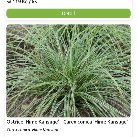
119 Kč
/ ks
od
Detail
Ostřice 'Hime Kansuge' - Carex conica 'Hime Kansuge'
Carex conica 'Hime Kansuge'