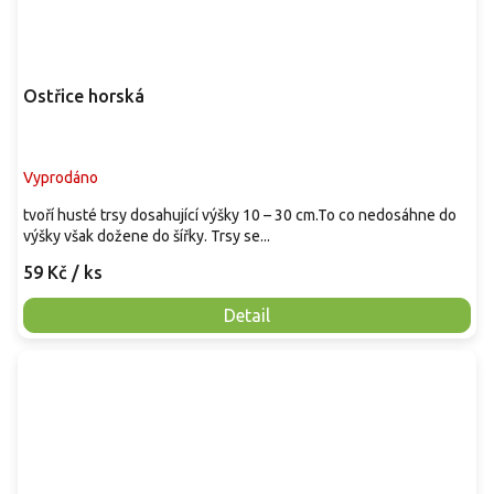
Ostřice horská
Vyprodáno
tvoří husté trsy dosahující výšky 10 – 30 cm.To co nedosáhne do
výšky však dožene do šířky. Trsy se...
59 Kč
/ ks
Detail