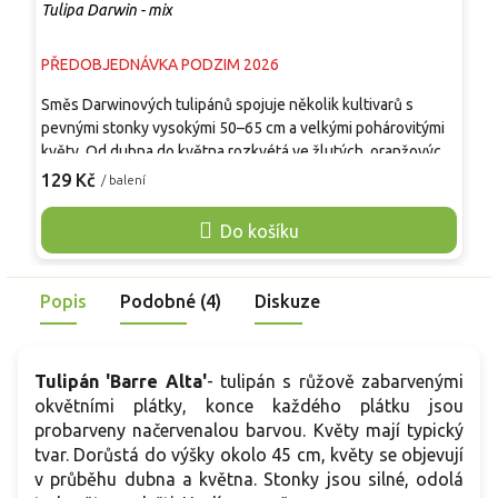
Tulipa Darwin - mix
T
PŘEDOBJEDNÁVKA PODZIM 2026
P
Směs Darwinových tulipánů spojuje několik kultivarů s
B
pevnými stonky vysokými 50–65 cm a velkými pohárovitými
s
květy. Od dubna do května rozkvétá ve žlutých, oranžových,
m
červených, růžových i vícebarevných odstínech, jejichž
6
129 Kč
1
/ balení
zastoupení se může mezi šaržemi lišit. Květy dobře odolávají
č
jarnímu větru a dešti, mají dlouhou výdrž ve váze a jsou
l
Do košíku
vhodné k řezu. Směs vynikne v záhonech, podél cest, mezi
z
trvalkami i v hlubších nádobách. Rostlina není jedlá.
K
v
Popis
Podobné (4)
Diskuze
Tulipán 'Barre Alta'
- tulipán s růžově zabarvenými
okvětními plátky, konce každého plátku jsou
probarveny načervenalou barvou. Květy mají typický
tvar. Dorůstá do výšky okolo 45 cm, květy se objevují
v průběhu dubna a května. Stonky jsou silné, odolá