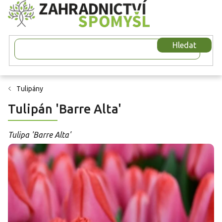
Přejít
na
obsah
Hledat
Tulipány
Tulipán 'Barre Alta'
Tulipa 'Barre Alta'