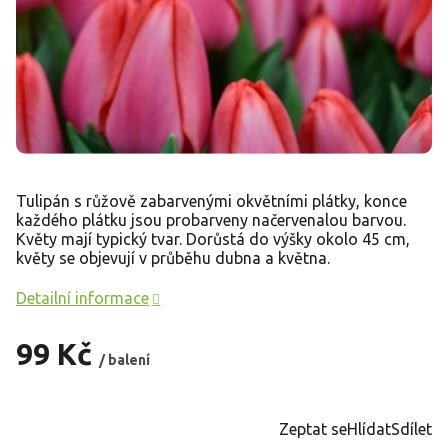
Tulipán s růžově zabarvenými okvětními plátky, konce
každého plátku jsou probarveny načervenalou barvou.
Květy mají typický tvar. Dorůstá do výšky okolo 45 cm,
květy se objevují v průběhu dubna a května.
Detailní informace
99 Kč
/ balení
Měrná
cena:
Zeptat se
Hlídat
Sdílet