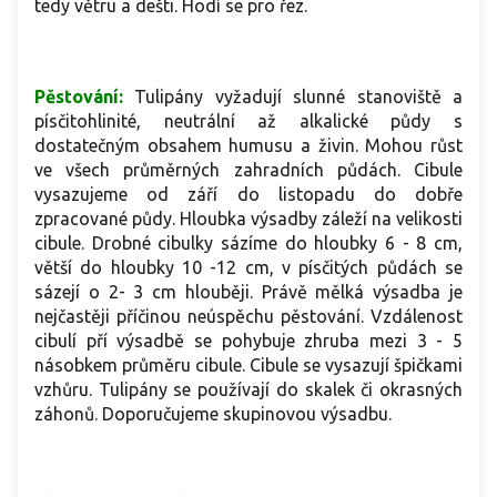
tedy větru a dešti. Hodí se pro řez.
Pěstování:
Tulipány vyžadují slunné stanoviště a
písčitohlinité, neutrální až alkalické půdy s
dostatečným obsahem humusu a živin. Mohou růst
ve všech průměrných zahradních půdách. Cibule
vysazujeme od září do listopadu do dobře
zpracované půdy. Hloubka výsadby záleží na velikosti
cibule. Drobné cibulky sázíme do hloubky 6 - 8 cm,
větší do hloubky 10 -12 cm, v písčitých půdách se
sázejí o 2- 3 cm hlouběji. Právě mělká výsadba je
nejčastěji příčinou neúspěchu pěstování. Vzdálenost
cibulí pří výsadbě se pohybuje zhruba mezi 3 - 5
násobkem průměru cibule. Cibule se vysazují špičkami
vzhůru. Tulipány se používají do skalek či okrasných
záhonů. Doporučujeme skupinovou výsadbu.