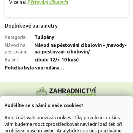
Více na:
Pěstování cibulovin
Doplňkové parametry
Kategorie
:
Tulipány
Návod na
Návod na pěstování cibulovin - /navody-
pěstování
:
na-pestovani-cibulovin/
Balení
:
cibule 12/+ 10 kusů
Položka byla vyprodána…
Z
á
p
a
Podělíte se s námi o vaše cookies?
t
Vše o nákupu
í
Ano, i náš web používá cookies. Díky povolení cookies
vám budeme moct zprostředkovat nevšední zážitek při
prohlížení našeho webu. Analytické cookies používáme
Informace pro Vás